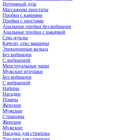
Интимный душ
Массажеры простаты
Пробки с камнями
Пробки с хвостами
Анальные пробки без вибрации
Анальные пробки с накачкой
Секс-куклы
Качели, секс-машины
Эрекционные кольца
Без вибрации
С вибрацией
Менструальные чаши
Мужские игрушки
Без вибрации
С вибрацией
Наборы
Насадки
Помпы
Женские
Мужские
Страпоны
Женские
Мужские
Насадки для страпона
Трусики для страпона