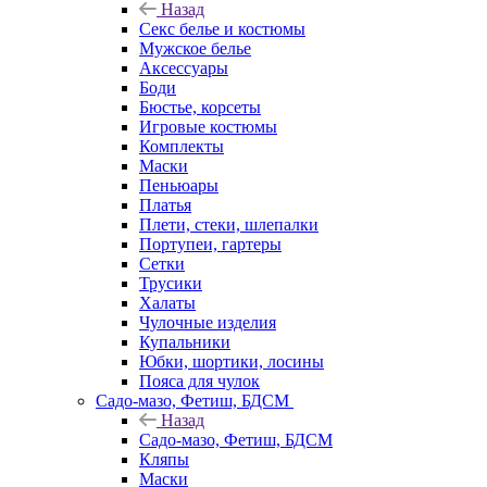
Назад
Секс белье и костюмы
Мужское белье
Аксессуары
Боди
Бюстье, корсеты
Игровые костюмы
Комплекты
Маски
Пеньюары
Платья
Плети, стеки, шлепалки
Портупеи, гартеры
Сетки
Трусики
Халаты
Чулочные изделия
Купальники
Юбки, шортики, лосины
Пояса для чулок
Садо-мазо, Фетиш, БДСМ
Назад
Садо-мазо, Фетиш, БДСМ
Кляпы
Маски