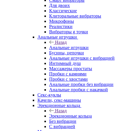
Смарт вибраторы
Для двоих
Классические
Клиторальные вибраторы
Микрофоны
Реалистики
Вибраторы g точки
Анальные игрушки
Назад
Анальные игрушки
Бусины, цепочки
Анальные игрушки с вибрацией
Интимный душ
Массажеры простаты
Пробки с камнями
Пробки с хвостами
Анальные пробки без вибрации
Анальные пробки с накачкой
Секс-куклы
Качели, секс-машины
Эрекционные кольца
Назад
Эрекционные кольца
Без вибрации
С вибрацией