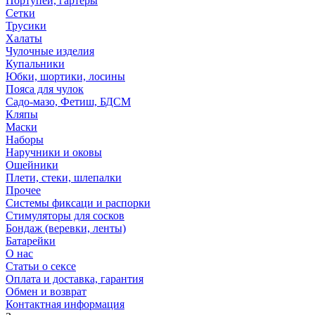
Портупеи, гартеры
Сетки
Трусики
Халаты
Чулочные изделия
Купальники
Юбки, шортики, лосины
Пояса для чулок
Садо-мазо, Фетиш, БДСМ
Кляпы
Маски
Наборы
Наручники и оковы
Ошейники
Плети, стеки, шлепалки
Прочее
Системы фиксаци и распорки
Стимуляторы для сосков
Бондаж (веревки, ленты)
Батарейки
О нас
Статьи о сексе
Оплата и доставка, гарантия
Обмен и возврат
Контактная информация