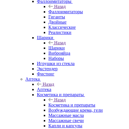
Фаллоимитаторы
Назад
Фаллоимитаторы
Гиганты
Двойные
Классические
Реалистики
Шарики
Назад
Шарики
Виброяйца
Наборы
Игрушки из стекла
Экстендер
Фистинг
Аптека
Назад
Аптека
Косметика и препараты
Назад
Косметика и препараты
Возбуждающие крема, гели
Массажные масла
Массажные свечи
Капли и капсулы