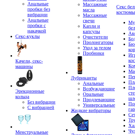
Анальные
Массажные
Секс бел
пробки без
масла
костюмы
вибрации
Массажные
Анальные
свечи
Му
пробки с
Капли и
бе
накачкой
капсулы
Ак
Секс-куклы
Очистители
Бо
Пролонгаторы
Бю
Уход за телом
ко
Пробники
Иг
ко
Качели, секс-
Ко
машины
Ма
Пе
Лубриканты
Пл
Анальные
Пл
Возбуждающие
Эрекционные
сте
Оральные
кольца
шл
Продлевающие
Без вибрации
По
Универсальные
С вибрацией
га
Жидкие вибраторы
Се
Тр
Ха
Чу
Менструальные