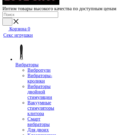
Интим товары высокого качества по доступным ценам
Корзина
0
Секс игрушки
Вибраторы
Вибропули
Вибраторы-
кролики
Вибраторы
двойной
стимуляции
Вакуумные
стимуляторы
клитора
Смарт
вибраторы
Для двоих