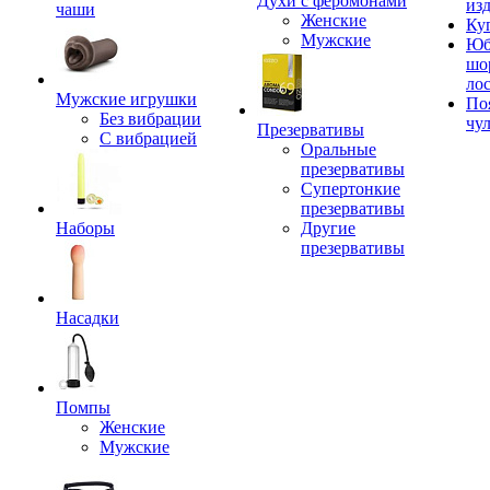
Духи с феромонами
из
чаши
Женские
Ку
Мужские
Юб
шо
ло
Мужские игрушки
По
Без вибрации
чу
Презервативы
С вибрацией
Оральные
презервативы
Супертонкие
презервативы
Наборы
Другие
презервативы
Насадки
Помпы
Женские
Мужские