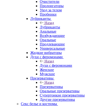
Очистители
Пролонгаторы
Уход за телом
Пробники
Лубриканты
Назад
Лубриканты
Анальные
Возбуждающие
Оральные
Продлевающие
Универсальные
Жидкие вибраторы
Духи с феромонами
Назад
Духи с феромонами
Женские
Мужские
Презервативы
Назад
Презервативы
Оральные презервативы
Супертонкие презервативы
Другие презервативы
Секс белье и костюмы