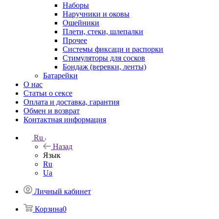
Наборы
Наручники и оковы
Ошейники
Плети, стеки, шлепалки
Прочее
Системы фиксаци и распорки
Стимуляторы для сосков
Бондаж (веревки, ленты)
Батарейки
О нас
Статьи о сексе
Оплата и доставка, гарантия
Обмен и возврат
Контактная информация
Ru
Назад
Язык
Ru
Ua
Личный кабинет
Корзина
0