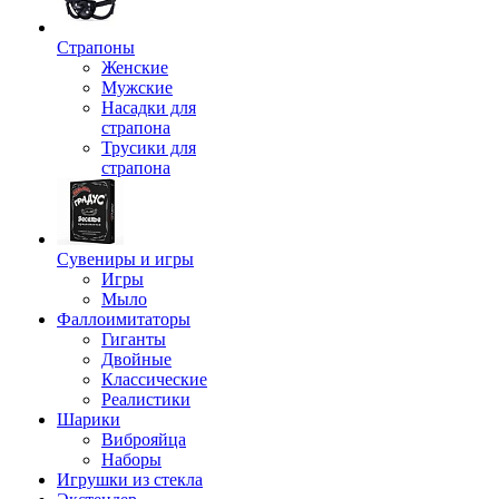
Страпоны
Женские
Мужские
Насадки для
страпона
Трусики для
страпона
Сувениры и игры
Игры
Мыло
Фаллоимитаторы
Гиганты
Двойные
Классические
Реалистики
Шарики
Виброяйца
Наборы
Игрушки из стекла