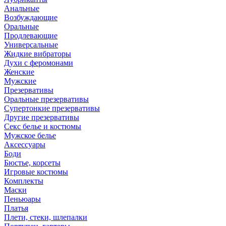
Анальные
Возбуждающие
Оральные
Продлевающие
Универсальные
Жидкие вибраторы
Духи с феромонами
Женские
Мужские
Презервативы
Оральные презервативы
Супертонкие презервативы
Другие презервативы
Секс белье и костюмы
Мужское белье
Аксессуары
Боди
Бюстье, корсеты
Игровые костюмы
Комплекты
Маски
Пеньюары
Платья
Плети, стеки, шлепалки