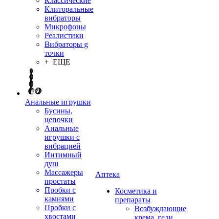
Классические
Клиторальные
вибраторы
Микрофоны
Реалистики
Вибраторы g
точки
+ ЕЩЕ
Анальные игрушки
Бусины,
цепочки
Анальные
игрушки с
вибрацией
Интимный
душ
Массажеры
Аптека
простаты
Пробки с
Косметика и
камнями
препараты
Пробки с
Возбуждающие
хвостами
крема, гели