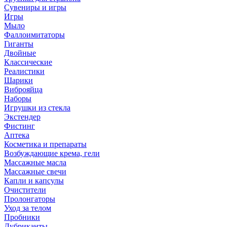
Сувениры и игры
Игры
Мыло
Фаллоимитаторы
Гиганты
Двойные
Классические
Реалистики
Шарики
Виброяйца
Наборы
Игрушки из стекла
Экстендер
Фистинг
Аптека
Косметика и препараты
Возбуждающие крема, гели
Массажные масла
Массажные свечи
Капли и капсулы
Очистители
Пролонгаторы
Уход за телом
Пробники
Лубриканты