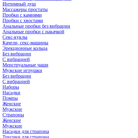
Интимный душ
Массажеры простаты
Пробки с камнями
Пробки с хвостами
Анальные пробки без вибрации
Анальные пробки с накачкой
Секс-куклы
Качели, секс-машины
Эрекционные кольца
Без вибрации
С вибрацией
Менструальные чаши
Мужские игрушки
Без вибрации
С вибрацией
Наборы
Насадки
Помпы
Женские
Мужские
Страпоны
Женские
Мужские
Насадки для страпона
Трусики для страпона