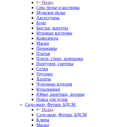
Назад
Секс белье и костюмы
Мужское белье
Аксессуары
Боди
Бюстье, корсеты
Игровые костюмы
Комплекты
Маски
Пеньюары
Платья
Плети, стеки, шлепалки
Портупеи, гартеры
Сетки
Трусики
Халаты
Чулочные изделия
Купальники
Юбки, шортики, лосины
Пояса для чулок
Садо-мазо, Фетиш, БДСМ
Назад
Садо-мазо, Фетиш, БДСМ
Кляпы
Маски