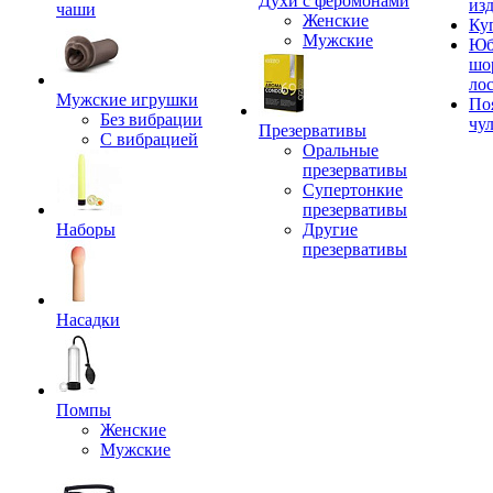
Духи с феромонами
из
чаши
Женские
Ку
Мужские
Юб
шо
ло
Мужские игрушки
По
Без вибрации
чу
Презервативы
С вибрацией
Оральные
презервативы
Супертонкие
презервативы
Наборы
Другие
презервативы
Насадки
Помпы
Женские
Мужские