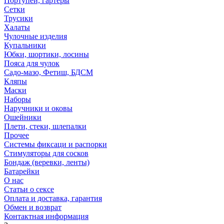
Портупеи, гартеры
Сетки
Трусики
Халаты
Чулочные изделия
Купальники
Юбки, шортики, лосины
Пояса для чулок
Садо-мазо, Фетиш, БДСМ
Кляпы
Маски
Наборы
Наручники и оковы
Ошейники
Плети, стеки, шлепалки
Прочее
Системы фиксаци и распорки
Стимуляторы для сосков
Бондаж (веревки, ленты)
Батарейки
О нас
Статьи о сексе
Оплата и доставка, гарантия
Обмен и возврат
Контактная информация