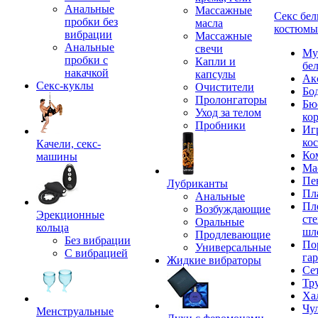
Анальные
Массажные
Секс бел
пробки без
масла
костюмы
вибрации
Массажные
Анальные
свечи
Му
пробки с
Капли и
бе
накачкой
капсулы
Ак
Секс-куклы
Очистители
Бо
Пролонгаторы
Бю
Уход за телом
ко
Пробники
Иг
ко
Качели, секс-
Ко
машины
Ма
Пе
Лубриканты
Пл
Анальные
Пл
Возбуждающие
Эрекционные
сте
Оральные
кольца
шл
Продлевающие
Без вибрации
По
Универсальные
С вибрацией
га
Жидкие вибраторы
Се
Тр
Ха
Чу
Менструальные