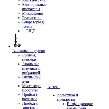
Классические
Клиторальные
вибраторы
Микрофоны
Реалистики
Вибраторы g
точки
+ ЕЩЕ
Анальные игрушки
Бусины,
цепочки
Анальные
игрушки с
вибрацией
Интимный
душ
Массажеры
Аптека
простаты
Пробки с
Косметика и
камнями
препараты
Пробки с
Возбуждающие
хвостами
крема, гели