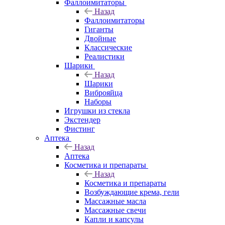
Фаллоимитаторы
Назад
Фаллоимитаторы
Гиганты
Двойные
Классические
Реалистики
Шарики
Назад
Шарики
Виброяйца
Наборы
Игрушки из стекла
Экстендер
Фистинг
Аптека
Назад
Аптека
Косметика и препараты
Назад
Косметика и препараты
Возбуждающие крема, гели
Массажные масла
Массажные свечи
Капли и капсулы