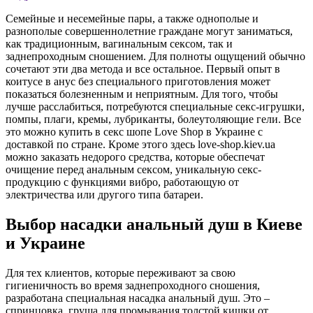
Семейные и несемейные пары, а также однополые и
разнополые совершеннолетние граждане могут заниматься,
как традиционным, вагинальным сексом, так и
заднепроходным сношением. Для полноты ощущений обычно
сочетают эти два метода и все остальное. Первый опыт в
коитусе в анус без специального приготовления может
показаться болезненным и неприятным. Для того, чтобы
лучше расслабиться, потребуются специальные секс-игрушки,
помпы, плаги, кремы, лубриканты, болеутоляющие гели. Все
это можно купить в секс шопе Love Shop в Украине с
доставкой по стране. Кроме этого здесь love-shop.kiev.ua
можно заказать недорого средства, которые обеспечат
очищение перед анальным сексом, уникальную секс-
продукцию с функциями вибро, работающую от
электричества или другого типа батареи.
Выбор насадки анальный душ в Киеве
и Украине
Для тех клиентов, которые переживают за свою
гигиеничность во время заднепроходного сношения,
разработана специальная насадка анальный душ. Это –
спринцовка, груша для промывания толстой кишки от