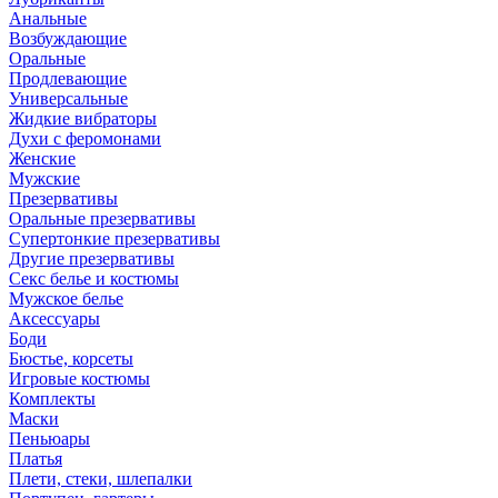
Анальные
Возбуждающие
Оральные
Продлевающие
Универсальные
Жидкие вибраторы
Духи с феромонами
Женские
Мужские
Презервативы
Оральные презервативы
Супертонкие презервативы
Другие презервативы
Секс белье и костюмы
Мужское белье
Аксессуары
Боди
Бюстье, корсеты
Игровые костюмы
Комплекты
Маски
Пеньюары
Платья
Плети, стеки, шлепалки