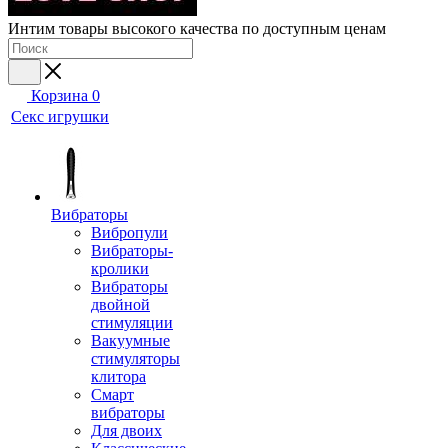
Интим товары высокого качества по доступным ценам
Корзина
0
Секс игрушки
Вибраторы
Вибропули
Вибраторы-
кролики
Вибраторы
двойной
стимуляции
Вакуумные
стимуляторы
клитора
Смарт
вибраторы
Для двоих