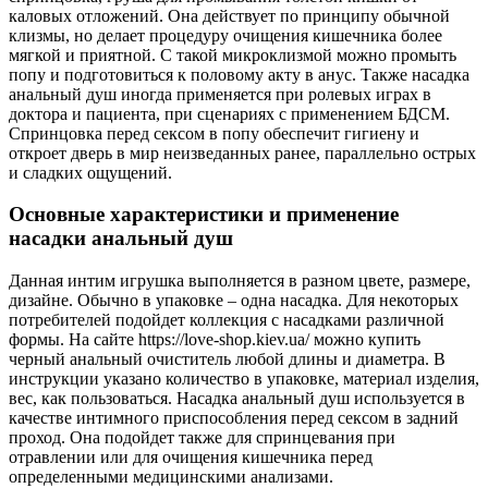
каловых отложений. Она действует по принципу обычной
клизмы, но делает процедуру очищения кишечника более
мягкой и приятной. С такой микроклизмой можно промыть
попу и подготовиться к половому акту в анус. Также насадка
анальный душ иногда применяется при ролевых играх в
доктора и пациента, при сценариях с применением БДСМ.
Спринцовка перед сексом в попу обеспечит гигиену и
откроет дверь в мир неизведанных ранее, параллельно острых
и сладких ощущений.
Основные характеристики и применение
насадки анальный душ
Данная интим игрушка выполняется в разном цвете, размере,
дизайне. Обычно в упаковке – одна насадка. Для некоторых
потребителей подойдет коллекция с насадками различной
формы. На сайте https://love-shop.kiev.ua/ можно купить
черный анальный очиститель любой длины и диаметра. В
инструкции указано количество в упаковке, материал изделия,
вес, как пользоваться. Насадка анальный душ используется в
качестве интимного приспособления перед сексом в задний
проход. Она подойдет также для спринцевания при
отравлении или для очищения кишечника перед
определенными медицинскими анализами.