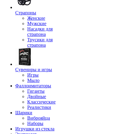
Страпоны
Женские
Мужские
Насадки для
страпона
Трусики для
страпона
Сувениры и игры
Игры
Мыло
Фаллоимитаторы
Гиганты
Двойные
Классические
Реалистики
Шарики
Виброяйца
Наборы
Игрушки из стекла