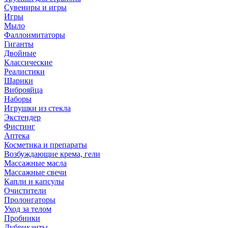
Сувениры и игры
Игры
Мыло
Фаллоимитаторы
Гиганты
Двойные
Классические
Реалистики
Шарики
Виброяйца
Наборы
Игрушки из стекла
Экстендер
Фистинг
Аптека
Косметика и препараты
Возбуждающие крема, гели
Массажные масла
Массажные свечи
Капли и капсулы
Очистители
Пролонгаторы
Уход за телом
Пробники
Лубриканты