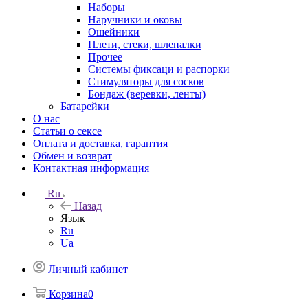
Наборы
Наручники и оковы
Ошейники
Плети, стеки, шлепалки
Прочее
Системы фиксаци и распорки
Стимуляторы для сосков
Бондаж (веревки, ленты)
Батарейки
О нас
Статьи о сексе
Оплата и доставка, гарантия
Обмен и возврат
Контактная информация
Ru
Назад
Язык
Ru
Ua
Личный кабинет
Корзина
0