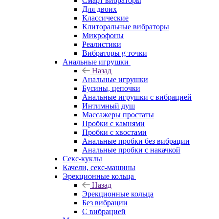
Смарт вибраторы
Для двоих
Классические
Клиторальные вибраторы
Микрофоны
Реалистики
Вибраторы g точки
Анальные игрушки
Назад
Анальные игрушки
Бусины, цепочки
Анальные игрушки с вибрацией
Интимный душ
Массажеры простаты
Пробки с камнями
Пробки с хвостами
Анальные пробки без вибрации
Анальные пробки с накачкой
Секс-куклы
Качели, секс-машины
Эрекционные кольца
Назад
Эрекционные кольца
Без вибрации
С вибрацией