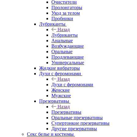
Очистители
Пролонгаторы
Уход за телом
Пробники
Лубриканты
Назад
Лубриканты
Анальные
Возбуждающие
Оральные
Продлевающие
Универсальные
Жидкие вибраторы
Духи с феромонами
Назад
Духи с феромонами
Женские
Мужские
Презервативы
Назад
Презервативы
Оральные презервативы
Супертонкие презервативы
Другие презервативы
Секс белье и костюмы