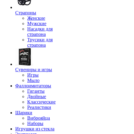
Страпоны
Женские
Мужские
Насадки для
страпона
Трусики для
страпона
Сувениры и игры
Игры
Мыло
Фаллоимитаторы
Гиганты
Двойные
Классические
Реалистики
Шарики
Виброяйца
Наборы
Игрушки из стекла