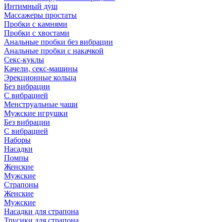
Интимный душ
Массажеры простаты
Пробки с камнями
Пробки с хвостами
Анальные пробки без вибрации
Анальные пробки с накачкой
Секс-куклы
Качели, секс-машины
Эрекционные кольца
Без вибрации
С вибрацией
Менструальные чаши
Мужские игрушки
Без вибрации
С вибрацией
Наборы
Насадки
Помпы
Женские
Мужские
Страпоны
Женские
Мужские
Насадки для страпона
Трусики для страпона