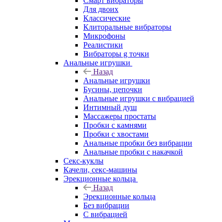
Смарт вибраторы
Для двоих
Классические
Клиторальные вибраторы
Микрофоны
Реалистики
Вибраторы g точки
Анальные игрушки
Назад
Анальные игрушки
Бусины, цепочки
Анальные игрушки с вибрацией
Интимный душ
Массажеры простаты
Пробки с камнями
Пробки с хвостами
Анальные пробки без вибрации
Анальные пробки с накачкой
Секс-куклы
Качели, секс-машины
Эрекционные кольца
Назад
Эрекционные кольца
Без вибрации
С вибрацией