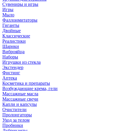
Сувениры и игры
Игры
Мыло
Фаллоимитаторы
Гиганты
Двойные
Классические
Реалистики
Шарики
Виброяйца
Наборы
Игрушки из стекла
Экстендер
Фистинг
Аптека
Косметика и препараты
Возбуждающие крема, гели
Массажные масла
Массажные свечи
Капли и капсулы
Очистители
Пролонгаторы
Уход за телом
Пробники
Лубриканты