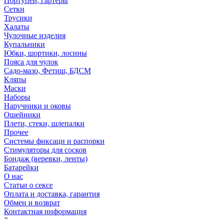
Портупеи, гартеры
Сетки
Трусики
Халаты
Чулочные изделия
Купальники
Юбки, шортики, лосины
Пояса для чулок
Садо-мазо, Фетиш, БДСМ
Кляпы
Маски
Наборы
Наручники и оковы
Ошейники
Плети, стеки, шлепалки
Прочее
Системы фиксаци и распорки
Стимуляторы для сосков
Бондаж (веревки, ленты)
Батарейки
О нас
Статьи о сексе
Оплата и доставка, гарантия
Обмен и возврат
Контактная информация