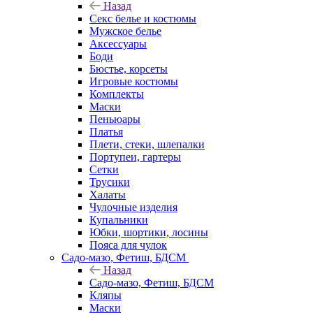
Назад
Секс белье и костюмы
Мужское белье
Аксессуары
Боди
Бюстье, корсеты
Игровые костюмы
Комплекты
Маски
Пеньюары
Платья
Плети, стеки, шлепалки
Портупеи, гартеры
Сетки
Трусики
Халаты
Чулочные изделия
Купальники
Юбки, шортики, лосины
Пояса для чулок
Садо-мазо, Фетиш, БДСМ
Назад
Садо-мазо, Фетиш, БДСМ
Кляпы
Маски