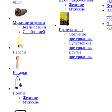
Духи с феромонами
из
чаши
Женские
Ку
Мужские
Юб
шо
ло
Мужские игрушки
По
Без вибрации
чу
Презервативы
С вибрацией
Оральные
презервативы
Супертонкие
презервативы
Наборы
Другие
презервативы
Насадки
Помпы
Женские
Мужские