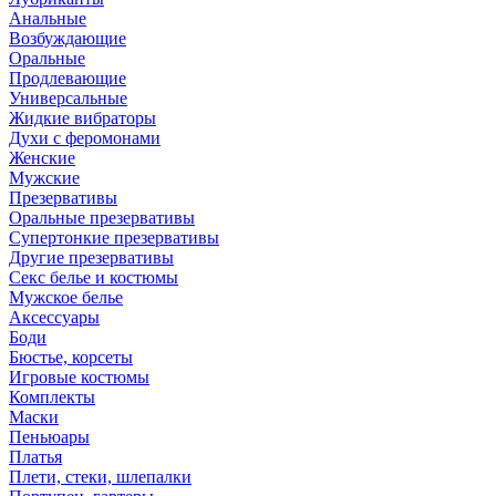
Анальные
Возбуждающие
Оральные
Продлевающие
Универсальные
Жидкие вибраторы
Духи с феромонами
Женские
Мужские
Презервативы
Оральные презервативы
Супертонкие презервативы
Другие презервативы
Секс белье и костюмы
Мужское белье
Аксессуары
Боди
Бюстье, корсеты
Игровые костюмы
Комплекты
Маски
Пеньюары
Платья
Плети, стеки, шлепалки