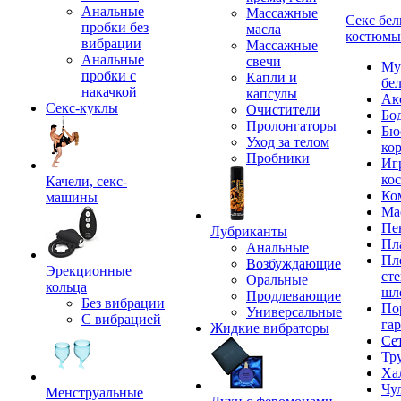
Анальные
Массажные
Секс бел
пробки без
масла
костюмы
вибрации
Массажные
Анальные
свечи
Му
пробки с
Капли и
бе
накачкой
капсулы
Ак
Секс-куклы
Очистители
Бо
Пролонгаторы
Бю
Уход за телом
ко
Пробники
Иг
ко
Качели, секс-
Ко
машины
Ма
Пе
Лубриканты
Пл
Анальные
Пл
Возбуждающие
Эрекционные
сте
Оральные
кольца
шл
Продлевающие
Без вибрации
По
Универсальные
С вибрацией
га
Жидкие вибраторы
Се
Тр
Ха
Чу
Менструальные