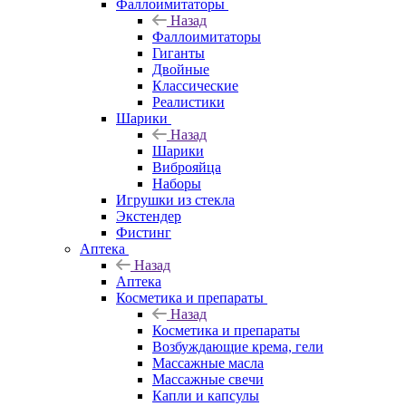
Фаллоимитаторы
Назад
Фаллоимитаторы
Гиганты
Двойные
Классические
Реалистики
Шарики
Назад
Шарики
Виброяйца
Наборы
Игрушки из стекла
Экстендер
Фистинг
Аптека
Назад
Аптека
Косметика и препараты
Назад
Косметика и препараты
Возбуждающие крема, гели
Массажные масла
Массажные свечи
Капли и капсулы