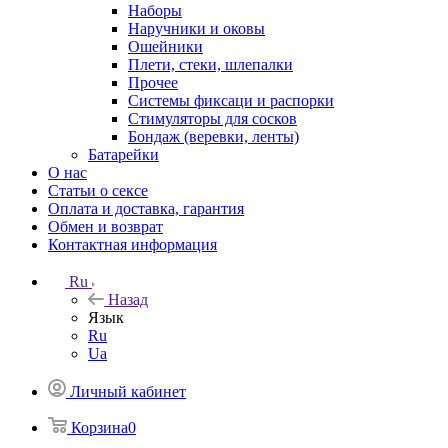
Наборы
Наручники и оковы
Ошейники
Плети, стеки, шлепалки
Прочее
Системы фиксаци и распорки
Стимуляторы для сосков
Бондаж (веревки, ленты)
Батарейки
О нас
Статьи о сексе
Оплата и доставка, гарантия
Обмен и возврат
Контактная информация
Ru
Назад
Язык
Ru
Ua
Личный кабинет
Корзина
0