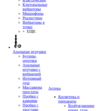
Классические
Клиторальные
вибраторы
Микрофоны
Реалистики
Вибраторы g
точки
+ ЕЩЕ
Анальные игрушки
Бусины,
цепочки
Анальные
игрушки с
вибрацией
Интимный
душ
Массажеры
Аптека
простаты
Пробки с
Косметика и
камнями
препараты
Пробки с
Возбуждающие
хвостами
крема, гели