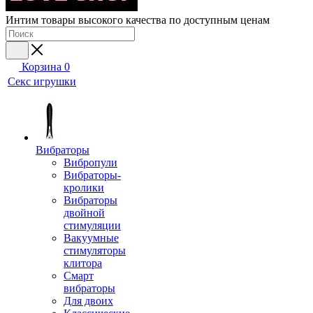
Интим товары высокого качества по доступным ценам
Корзина
0
Секс игрушки
Вибраторы
Вибропули
Вибраторы-
кролики
Вибраторы
двойной
стимуляции
Вакуумные
стимуляторы
клитора
Смарт
вибраторы
Для двоих