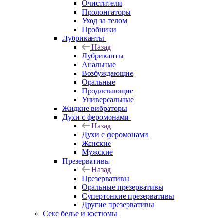
Очистители
Пролонгаторы
Уход за телом
Пробники
Лубриканты
Назад
Лубриканты
Анальные
Возбуждающие
Оральные
Продлевающие
Универсальные
Жидкие вибраторы
Духи с феромонами
Назад
Духи с феромонами
Женские
Мужские
Презервативы
Назад
Презервативы
Оральные презервативы
Супертонкие презервативы
Другие презервативы
Секс белье и костюмы