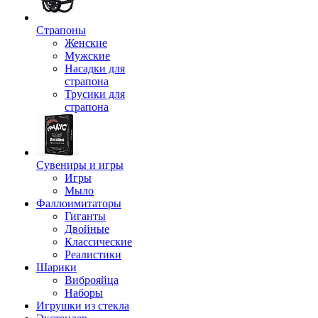
Страпоны
Женские
Мужские
Насадки для
страпона
Трусики для
страпона
Сувениры и игры
Игры
Мыло
Фаллоимитаторы
Гиганты
Двойные
Классические
Реалистики
Шарики
Виброяйца
Наборы
Игрушки из стекла