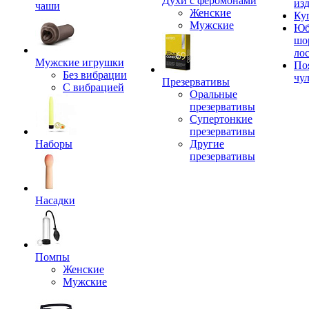
Духи с феромонами
из
чаши
Женские
Ку
Мужские
Юб
шо
ло
Мужские игрушки
По
Без вибрации
чу
Презервативы
С вибрацией
Оральные
презервативы
Супертонкие
презервативы
Наборы
Другие
презервативы
Насадки
Помпы
Женские
Мужские