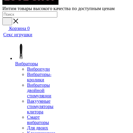
Интим товары высокого качества по доступным ценам
Корзина
0
Секс игрушки
Вибраторы
Вибропули
Вибраторы-
кролики
Вибраторы
двойной
стимуляции
Вакуумные
стимуляторы
клитора
Смарт
вибраторы
Для двоих