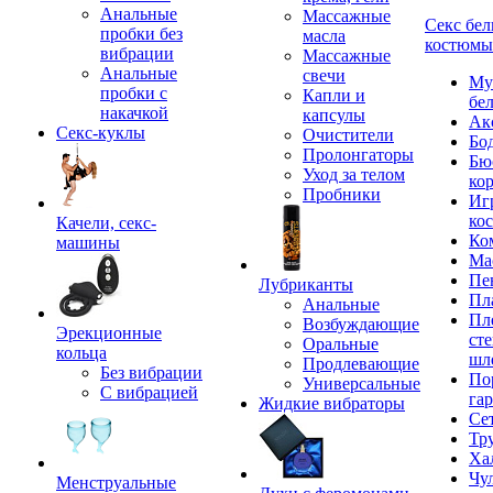
Анальные
Массажные
Секс бел
пробки без
масла
костюмы
вибрации
Массажные
Анальные
свечи
Му
пробки с
Капли и
бе
накачкой
капсулы
Ак
Секс-куклы
Очистители
Бо
Пролонгаторы
Бю
Уход за телом
ко
Пробники
Иг
ко
Качели, секс-
Ко
машины
Ма
Пе
Лубриканты
Пл
Анальные
Пл
Возбуждающие
Эрекционные
сте
Оральные
кольца
шл
Продлевающие
Без вибрации
По
Универсальные
С вибрацией
га
Жидкие вибраторы
Се
Тр
Ха
Чу
Менструальные