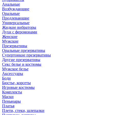
Анальные
Возбуждающие
Оральные
Продлевающие
Универсальные
Жидкие вибраторы
Духи с феромонами
Женские
Мужские
Презервативы
Оральные презервативы
Супертонкие презервативы
Другие презервативы
Секс белье и костюмы
Мужское белье
Аксессуары
Боди
Бюстье, корсеты
Игровые костюмы
Комплекты
Маски
Пеньюары
Платья
Плети, стеки, шлепалки