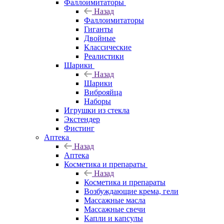
Фаллоимитаторы
Назад
Фаллоимитаторы
Гиганты
Двойные
Классические
Реалистики
Шарики
Назад
Шарики
Виброяйца
Наборы
Игрушки из стекла
Экстендер
Фистинг
Аптека
Назад
Аптека
Косметика и препараты
Назад
Косметика и препараты
Возбуждающие крема, гели
Массажные масла
Массажные свечи
Капли и капсулы