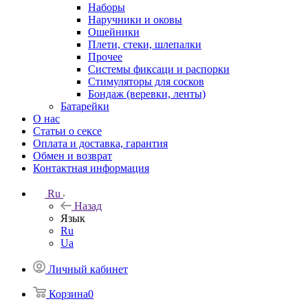
Наборы
Наручники и оковы
Ошейники
Плети, стеки, шлепалки
Прочее
Системы фиксаци и распорки
Стимуляторы для сосков
Бондаж (веревки, ленты)
Батарейки
О нас
Статьи о сексе
Оплата и доставка, гарантия
Обмен и возврат
Контактная информация
Ru
Назад
Язык
Ru
Ua
Личный кабинет
Корзина
0