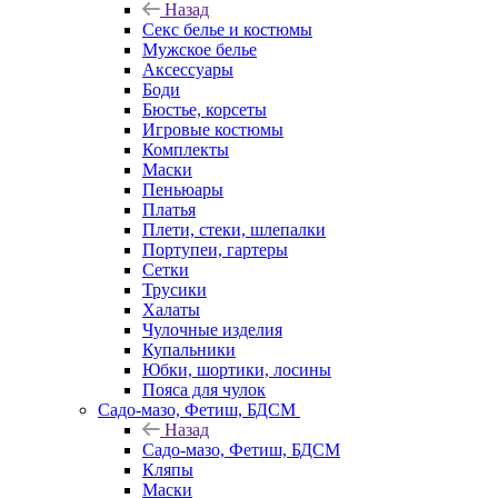
Назад
Секс белье и костюмы
Мужское белье
Аксессуары
Боди
Бюстье, корсеты
Игровые костюмы
Комплекты
Маски
Пеньюары
Платья
Плети, стеки, шлепалки
Портупеи, гартеры
Сетки
Трусики
Халаты
Чулочные изделия
Купальники
Юбки, шортики, лосины
Пояса для чулок
Садо-мазо, Фетиш, БДСМ
Назад
Садо-мазо, Фетиш, БДСМ
Кляпы
Маски