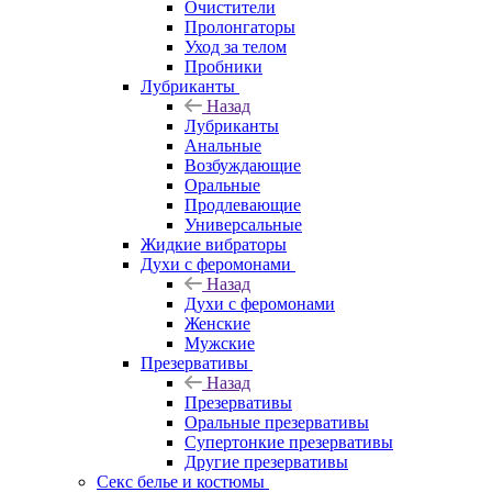
Очистители
Пролонгаторы
Уход за телом
Пробники
Лубриканты
Назад
Лубриканты
Анальные
Возбуждающие
Оральные
Продлевающие
Универсальные
Жидкие вибраторы
Духи с феромонами
Назад
Духи с феромонами
Женские
Мужские
Презервативы
Назад
Презервативы
Оральные презервативы
Супертонкие презервативы
Другие презервативы
Секс белье и костюмы