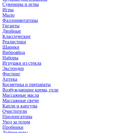
Сувениры и игры
Игры
Мыло
Фаллоимитаторы
Гиганты
Двойные
Классические
Реалистики
Шарики
Виброяйца
Наборы
Игрушки из стекла
Экстендер
Фистинг
Аптека
Косметика и препараты
Возбуждающие крема, гели
Массажные масла
Массажные свечи
Капли и капсулы
Очистители
Пролонгаторы
Уход за телом
Пробники
Лубриканты