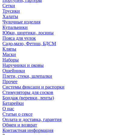
Портупеи, гартеры
Сетки
Трусики
Халаты
Чулочные изделия
Купальники
Юбки, шортики, лосины
Пояса для чулок
Садо-мазо, Фетиш, БДСМ
Кляпы
Маски
Наборы
Наручники и оковы
Ошейники
Плети, стеки, шлепалки
Прочее
Системы фиксаци и распорки
Стимуляторы для сосков
Бондаж (веревки, ленты)
Батарейки
О нас
Статьи о сексе
Оплата и доставка, гарантия
Обмен и возврат
Контактная информация