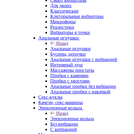
Смарт вибраторы
Для двоих
Классические
Клиторальные вибраторы
Микрофоны
Реалистики
Вибраторы g точки
Анальные игрушки
Назад
Анальные игрушки
Бусины, цепочки
Анальные игрушки с вибрацией
Интимный душ
Массажеры простаты
Пробки с камнями
Пробки с хвостами
Анальные пробки без вибрации
Анальные пробки с накачкой
Секс-куклы
Качели, секс-машины
Эрекционные кольца
Назад
Эрекционные кольца
Без вибрации
С вибрацией