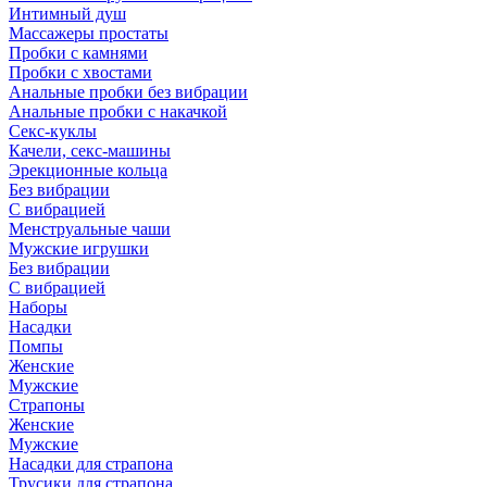
Интимный душ
Массажеры простаты
Пробки с камнями
Пробки с хвостами
Анальные пробки без вибрации
Анальные пробки с накачкой
Секс-куклы
Качели, секс-машины
Эрекционные кольца
Без вибрации
С вибрацией
Менструальные чаши
Мужские игрушки
Без вибрации
С вибрацией
Наборы
Насадки
Помпы
Женские
Мужские
Страпоны
Женские
Мужские
Насадки для страпона
Трусики для страпона