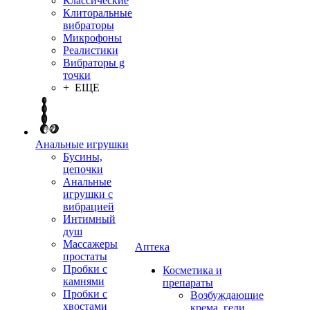
Классические
Клиторальные
вибраторы
Микрофоны
Реалистики
Вибраторы g
точки
+ ЕЩЕ
Анальные игрушки
Бусины,
цепочки
Анальные
игрушки с
вибрацией
Интимный
душ
Массажеры
Аптека
простаты
Пробки с
Косметика и
камнями
препараты
Пробки с
Возбуждающие
хвостами
крема, гели