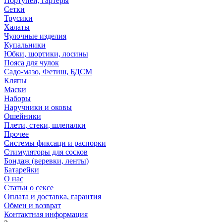
Портупеи, гартеры
Сетки
Трусики
Халаты
Чулочные изделия
Купальники
Юбки, шортики, лосины
Пояса для чулок
Садо-мазо, Фетиш, БДСМ
Кляпы
Маски
Наборы
Наручники и оковы
Ошейники
Плети, стеки, шлепалки
Прочее
Системы фиксаци и распорки
Стимуляторы для сосков
Бондаж (веревки, ленты)
Батарейки
О нас
Статьи о сексе
Оплата и доставка, гарантия
Обмен и возврат
Контактная информация