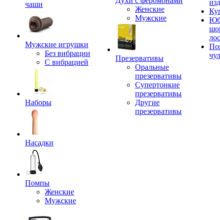
Духи с феромонами
из
чаши
Женские
Ку
Мужские
Юб
шо
ло
Мужские игрушки
По
Без вибрации
чу
Презервативы
С вибрацией
Оральные
презервативы
Супертонкие
презервативы
Наборы
Другие
презервативы
Насадки
Помпы
Женские
Мужские