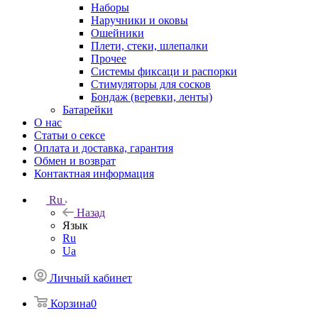
Наборы
Наручники и оковы
Ошейники
Плети, стеки, шлепалки
Прочее
Системы фиксаци и распорки
Стимуляторы для сосков
Бондаж (веревки, ленты)
Батарейки
О нас
Статьи о сексе
Оплата и доставка, гарантия
Обмен и возврат
Контактная информация
Ru
Назад
Язык
Ru
Ua
Личный кабинет
Корзина
0