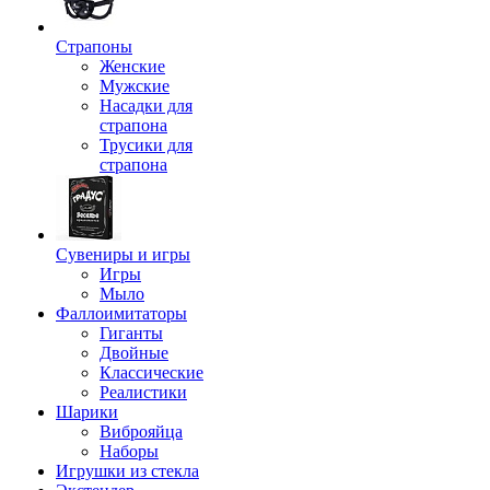
Страпоны
Женские
Мужские
Насадки для
страпона
Трусики для
страпона
Сувениры и игры
Игры
Мыло
Фаллоимитаторы
Гиганты
Двойные
Классические
Реалистики
Шарики
Виброяйца
Наборы
Игрушки из стекла