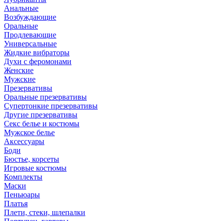
Анальные
Возбуждающие
Оральные
Продлевающие
Универсальные
Жидкие вибраторы
Духи с феромонами
Женские
Мужские
Презервативы
Оральные презервативы
Супертонкие презервативы
Другие презервативы
Секс белье и костюмы
Мужское белье
Аксессуары
Боди
Бюстье, корсеты
Игровые костюмы
Комплекты
Маски
Пеньюары
Платья
Плети, стеки, шлепалки