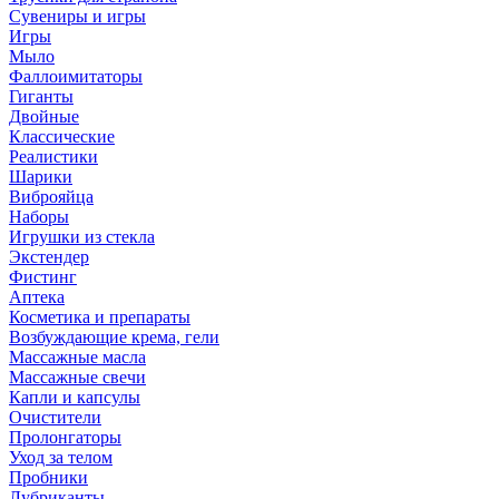
Сувениры и игры
Игры
Мыло
Фаллоимитаторы
Гиганты
Двойные
Классические
Реалистики
Шарики
Виброяйца
Наборы
Игрушки из стекла
Экстендер
Фистинг
Аптека
Косметика и препараты
Возбуждающие крема, гели
Массажные масла
Массажные свечи
Капли и капсулы
Очистители
Пролонгаторы
Уход за телом
Пробники
Лубриканты