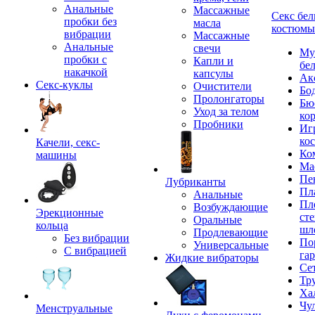
Анальные
Массажные
Секс бел
пробки без
масла
костюмы
вибрации
Массажные
Анальные
свечи
Му
пробки с
Капли и
бе
накачкой
капсулы
Ак
Секс-куклы
Очистители
Бо
Пролонгаторы
Бю
Уход за телом
ко
Пробники
Иг
ко
Качели, секс-
Ко
машины
Ма
Пе
Лубриканты
Пл
Анальные
Пл
Возбуждающие
Эрекционные
сте
Оральные
кольца
шл
Продлевающие
Без вибрации
По
Универсальные
С вибрацией
га
Жидкие вибраторы
Се
Тр
Ха
Чу
Менструальные