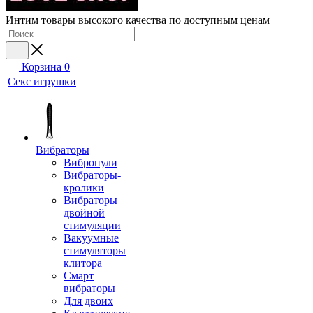
Интим товары высокого качества по доступным ценам
Корзина
0
Секс игрушки
Вибраторы
Вибропули
Вибраторы-
кролики
Вибраторы
двойной
стимуляции
Вакуумные
стимуляторы
клитора
Смарт
вибраторы
Для двоих