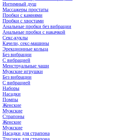
Интимный душ
Массажеры простаты
Пробки с камнями
Пробки с хвостами
Анальные пробки без вибрации
Анальные пробки с накачкой
Секс-куклы
Качели, секс-машины
Эрекционные кольца
Без вибрации
С вибрацией
Менструальные чаши
Мужские игрушки
Без вибрации
С вибрацией
Наборы
Насадки
Помпы
Женские
Мужские
Страпоны
Женские
Мужские
Насадки для страпона
Трусики для страпона