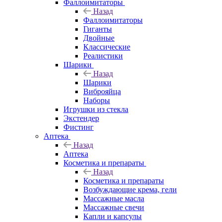
Фаллоимитаторы
Назад
Фаллоимитаторы
Гиганты
Двойные
Классические
Реалистики
Шарики
Назад
Шарики
Виброяйца
Наборы
Игрушки из стекла
Экстендер
Фистинг
Аптека
Назад
Аптека
Косметика и препараты
Назад
Косметика и препараты
Возбуждающие крема, гели
Массажные масла
Массажные свечи
Капли и капсулы