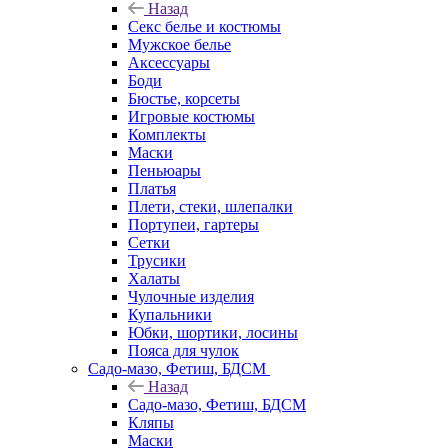
Назад
Секс белье и костюмы
Мужское белье
Аксессуары
Боди
Бюстье, корсеты
Игровые костюмы
Комплекты
Маски
Пеньюары
Платья
Плети, стеки, шлепалки
Портупеи, гартеры
Сетки
Трусики
Халаты
Чулочные изделия
Купальники
Юбки, шортики, лосины
Пояса для чулок
Садо-мазо, Фетиш, БДСМ
Назад
Садо-мазо, Фетиш, БДСМ
Кляпы
Маски