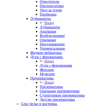
Очистители
Пролонгаторы
Уход за телом
Пробники
Лубриканты
Назад
Лубриканты
Анальные
Возбуждающие
Оральные
Продлевающие
Универсальные
Жидкие вибраторы
Духи с феромонами
Назад
Духи с феромонами
Женские
Мужские
Презервативы
Назад
Презервативы
Оральные презервативы
Супертонкие презервативы
Другие презервативы
Секс белье и костюмы