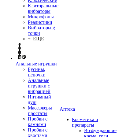
Классические
Клиторальные
вибраторы
Микрофоны
Реалистики
Вибраторы g
точки
+ ЕЩЕ
Анальные игрушки
Бусины,
цепочки
Анальные
игрушки с
вибрацией
Интимный
душ
Массажеры
Аптека
простаты
Пробки с
Косметика и
камнями
препараты
Пробки с
Возбуждающие
хвостами
крема, гели