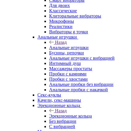
Смарт вибраторы
Для двоих
Классические
Клиторальные вибраторы
Микрофоны
Реалистики
Вибраторы g точки
Анальные игрушки
Назад
Анальные игрушки
Бусины, цепочки
Анальные игрушки с вибрацией
Интимный душ
Массажеры простаты
Пробки с камнями
Пробки с хвостами
Анальные пробки без вибрации
Анальные пробки с накачкой
Секс-куклы
Качели, секс-машины
Эрекционные кольца
Назад
Эрекционные кольца
Без вибрации
С вибрацией