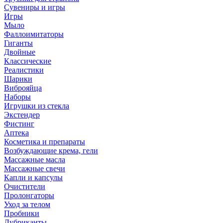
Сувениры и игры
Игры
Мыло
Фаллоимитаторы
Гиганты
Двойные
Классические
Реалистики
Шарики
Виброяйца
Наборы
Игрушки из стекла
Экстендер
Фистинг
Аптека
Косметика и препараты
Возбуждающие крема, гели
Массажные масла
Массажные свечи
Капли и капсулы
Очистители
Пролонгаторы
Уход за телом
Пробники
Лубриканты