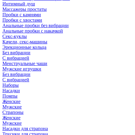
Интимный душ
Массажеры простаты
Пробки с камнями
Пробки с хвостами
Анальные пробки без вибрации
Анальные пробки с накачкой
Секс-куклы
Качели, секс-машины
Эрекционные кольца
Без вибрации
С вибрацией
Менструальные чаши
Мужские игрушки
Без вибрации
С вибрацией
Наборы
Насадки
Помпы
Женские
Мужские
Страпоны
Женские
Мужские
Насадки для страпона
Трусики для страпона