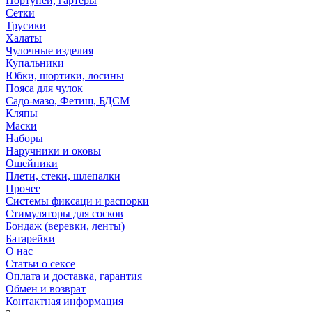
Портупеи, гартеры
Сетки
Трусики
Халаты
Чулочные изделия
Купальники
Юбки, шортики, лосины
Пояса для чулок
Садо-мазо, Фетиш, БДСМ
Кляпы
Маски
Наборы
Наручники и оковы
Ошейники
Плети, стеки, шлепалки
Прочее
Системы фиксаци и распорки
Стимуляторы для сосков
Бондаж (веревки, ленты)
Батарейки
О нас
Статьи о сексе
Оплата и доставка, гарантия
Обмен и возврат
Контактная информация