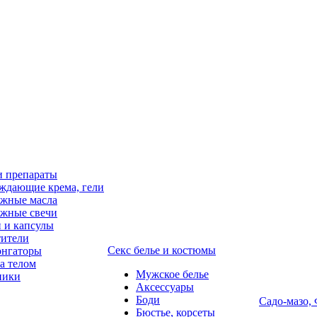
и препараты
ждающие крема, гели
жные масла
жные свечи
 и капсулы
ители
Секс белье и костюмы
онгаторы
за телом
Мужское белье
ники
Аксессуары
Боди
Садо-мазо,
Бюстье, корсеты