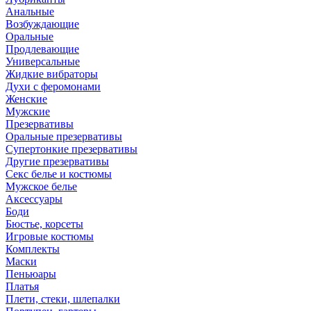
Анальные
Возбуждающие
Оральные
Продлевающие
Универсальные
Жидкие вибраторы
Духи с феромонами
Женские
Мужские
Презервативы
Оральные презервативы
Супертонкие презервативы
Другие презервативы
Секс белье и костюмы
Мужское белье
Аксессуары
Боди
Бюстье, корсеты
Игровые костюмы
Комплекты
Маски
Пеньюары
Платья
Плети, стеки, шлепалки