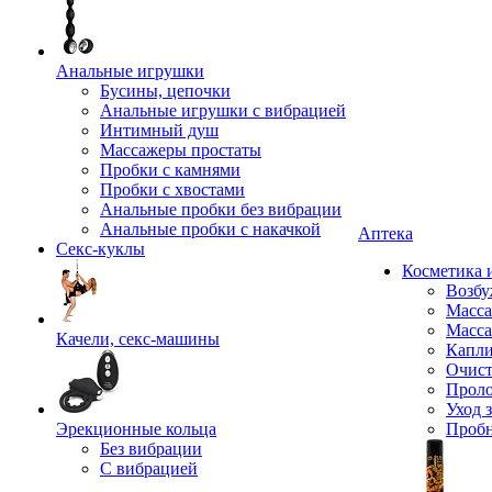
Анальные игрушки
Бусины, цепочки
Анальные игрушки с вибрацией
Интимный душ
Массажеры простаты
Пробки с камнями
Пробки с хвостами
Анальные пробки без вибрации
Анальные пробки с накачкой
Аптека
Секс-куклы
Косметика 
Возбу
Масса
Масса
Качели, секс-машины
Капли
Очист
Прол
Уход 
Эрекционные кольца
Проб
Без вибрации
С вибрацией