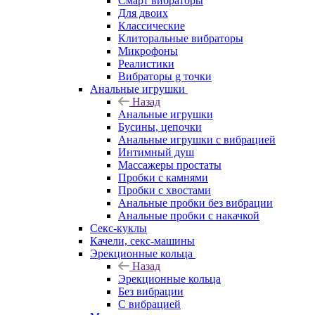
Смарт вибраторы
Для двоих
Классические
Клиторальные вибраторы
Микрофоны
Реалистики
Вибраторы g точки
Анальные игрушки
Назад
Анальные игрушки
Бусины, цепочки
Анальные игрушки с вибрацией
Интимный душ
Массажеры простаты
Пробки с камнями
Пробки с хвостами
Анальные пробки без вибрации
Анальные пробки с накачкой
Секс-куклы
Качели, секс-машины
Эрекционные кольца
Назад
Эрекционные кольца
Без вибрации
С вибрацией