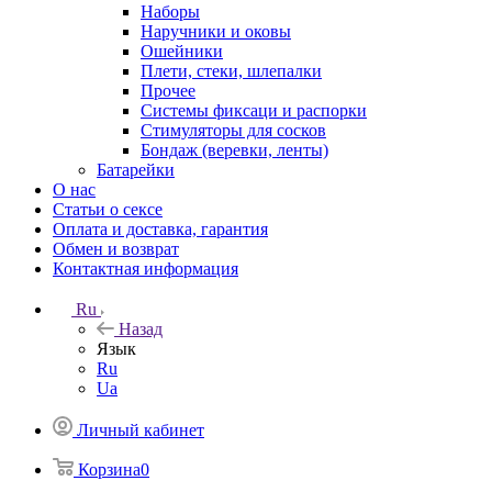
Наборы
Наручники и оковы
Ошейники
Плети, стеки, шлепалки
Прочее
Системы фиксаци и распорки
Стимуляторы для сосков
Бондаж (веревки, ленты)
Батарейки
О нас
Статьи о сексе
Оплата и доставка, гарантия
Обмен и возврат
Контактная информация
Ru
Назад
Язык
Ru
Ua
Личный кабинет
Корзина
0