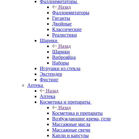
Фаллоимитаторы
Назад
Фаллоимитаторы
Гиганты
Двойные
Классические
Реалистики
Шарики
Назад
Шарики
Виброяйца
Наборы
Игрушки из стекла
Экстендер
Фистинг
Аптека
Назад
Аптека
Косметика и препараты
Назад
Косметика и препараты
Возбуждающие крема, гели
Массажные масла
Массажные свечи
Капли и капсулы