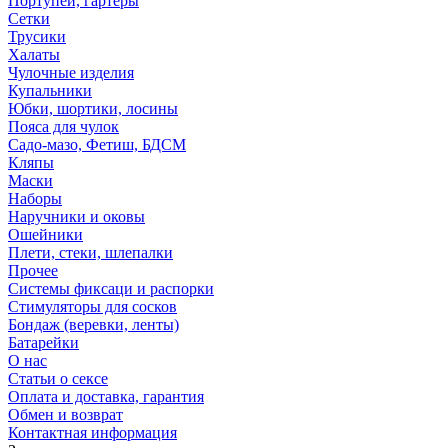
Портупеи, гартеры
Сетки
Трусики
Халаты
Чулочные изделия
Купальники
Юбки, шортики, лосины
Пояса для чулок
Садо-мазо, Фетиш, БДСМ
Кляпы
Маски
Наборы
Наручники и оковы
Ошейники
Плети, стеки, шлепалки
Прочее
Системы фиксаци и распорки
Стимуляторы для сосков
Бондаж (веревки, ленты)
Батарейки
О нас
Статьи о сексе
Оплата и доставка, гарантия
Обмен и возврат
Контактная информация