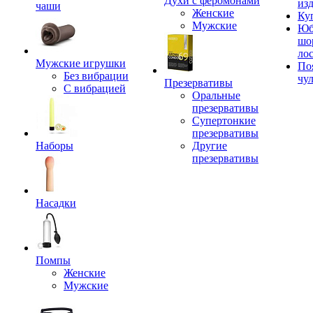
Духи с феромонами
из
чаши
Женские
Ку
Мужские
Юб
шо
ло
Мужские игрушки
По
Без вибрации
чу
Презервативы
С вибрацией
Оральные
презервативы
Супертонкие
презервативы
Наборы
Другие
презервативы
Насадки
Помпы
Женские
Мужские