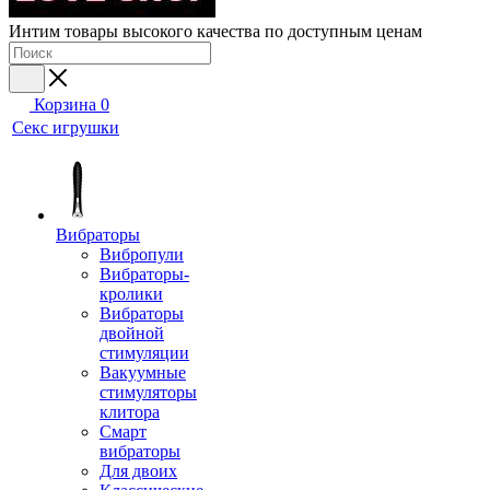
Интим товары высокого качества по доступным ценам
Корзина
0
Секс игрушки
Вибраторы
Вибропули
Вибраторы-
кролики
Вибраторы
двойной
стимуляции
Вакуумные
стимуляторы
клитора
Смарт
вибраторы
Для двоих