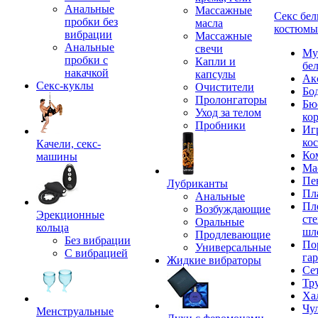
Анальные
Массажные
Секс бел
пробки без
масла
костюмы
вибрации
Массажные
Анальные
свечи
Му
пробки с
Капли и
бе
накачкой
капсулы
Ак
Секс-куклы
Очистители
Бо
Пролонгаторы
Бю
Уход за телом
ко
Пробники
Иг
ко
Качели, секс-
Ко
машины
Ма
Пе
Лубриканты
Пл
Анальные
Пл
Возбуждающие
Эрекционные
сте
Оральные
кольца
шл
Продлевающие
Без вибрации
По
Универсальные
С вибрацией
га
Жидкие вибраторы
Се
Тр
Ха
Чу
Менструальные