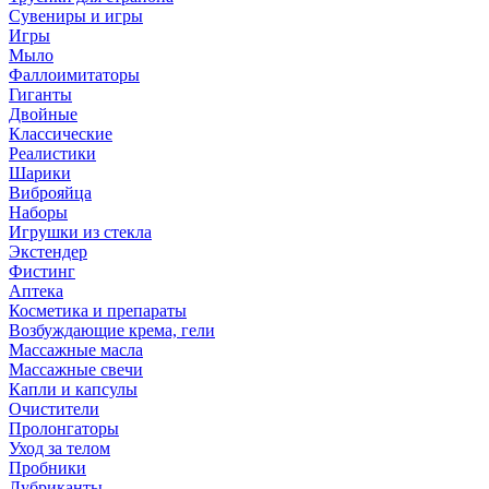
Сувениры и игры
Игры
Мыло
Фаллоимитаторы
Гиганты
Двойные
Классические
Реалистики
Шарики
Виброяйца
Наборы
Игрушки из стекла
Экстендер
Фистинг
Аптека
Косметика и препараты
Возбуждающие крема, гели
Массажные масла
Массажные свечи
Капли и капсулы
Очистители
Пролонгаторы
Уход за телом
Пробники
Лубриканты