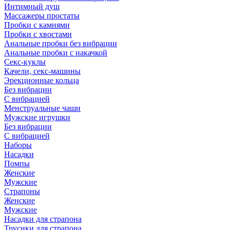
Интимный душ
Массажеры простаты
Пробки с камнями
Пробки с хвостами
Анальные пробки без вибрации
Анальные пробки с накачкой
Секс-куклы
Качели, секс-машины
Эрекционные кольца
Без вибрации
С вибрацией
Менструальные чаши
Мужские игрушки
Без вибрации
С вибрацией
Наборы
Насадки
Помпы
Женские
Мужские
Страпоны
Женские
Мужские
Насадки для страпона
Трусики для страпона