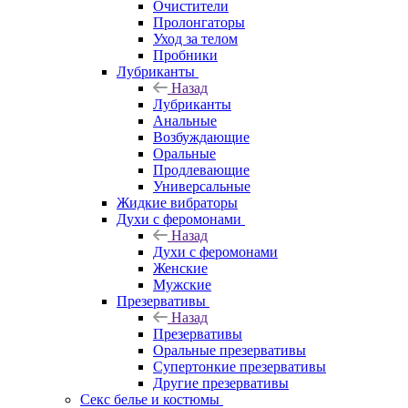
Очистители
Пролонгаторы
Уход за телом
Пробники
Лубриканты
Назад
Лубриканты
Анальные
Возбуждающие
Оральные
Продлевающие
Универсальные
Жидкие вибраторы
Духи с феромонами
Назад
Духи с феромонами
Женские
Мужские
Презервативы
Назад
Презервативы
Оральные презервативы
Супертонкие презервативы
Другие презервативы
Секс белье и костюмы