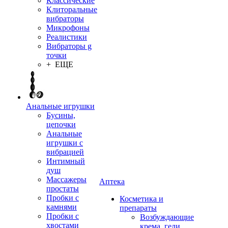
Классические
Клиторальные
вибраторы
Микрофоны
Реалистики
Вибраторы g
точки
+ ЕЩЕ
Анальные игрушки
Бусины,
цепочки
Анальные
игрушки с
вибрацией
Интимный
душ
Массажеры
Аптека
простаты
Пробки с
Косметика и
камнями
препараты
Пробки с
Возбуждающие
хвостами
крема, гели