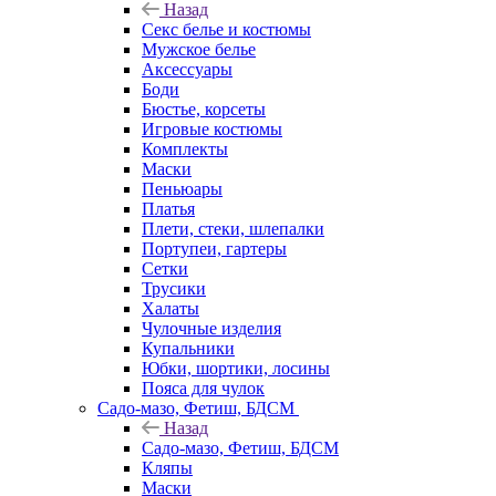
Назад
Секс белье и костюмы
Мужское белье
Аксессуары
Боди
Бюстье, корсеты
Игровые костюмы
Комплекты
Маски
Пеньюары
Платья
Плети, стеки, шлепалки
Портупеи, гартеры
Сетки
Трусики
Халаты
Чулочные изделия
Купальники
Юбки, шортики, лосины
Пояса для чулок
Садо-мазо, Фетиш, БДСМ
Назад
Садо-мазо, Фетиш, БДСМ
Кляпы
Маски