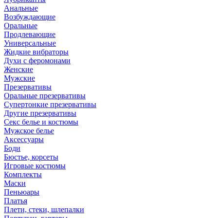
Анальные
Возбуждающие
Оральные
Продлевающие
Универсальные
Жидкие вибраторы
Духи с феромонами
Женские
Мужские
Презервативы
Оральные презервативы
Супертонкие презервативы
Другие презервативы
Секс белье и костюмы
Мужское белье
Аксессуары
Боди
Бюстье, корсеты
Игровые костюмы
Комплекты
Маски
Пеньюары
Платья
Плети, стеки, шлепалки