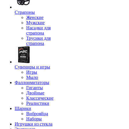
Страпоны
Женские
Мужские
Насадки для
страпона
Трусики для
страпона
Сувениры и игры
Игры
Мыло
Фаллоимитаторы
Гиганты
Двойные
Классические
Реалистики
Шарики
Виброяйца
Наборы
Игрушки из стекла