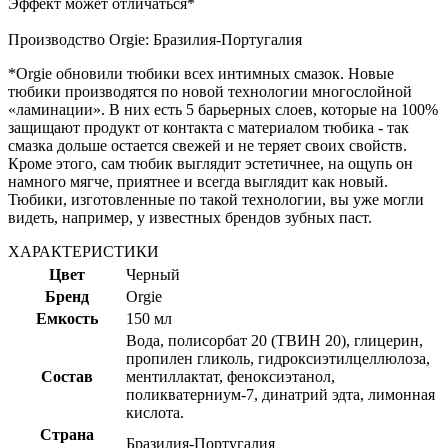
Эффект может отличаться*
Производство Orgie: Бразилия-Португалия
*Orgie обновили тюбики всех интимных смазок. Новые
тюбики производятся по новой технологии многослойной
«ламинации». В них есть 5 барьерных слоев, которые на 100%
защищают продукт от контакта с материалом тюбика - так
смазка дольше остается свежей и не теряет своих свойств.
Кроме этого, сам тюбик выглядит эстетичнее, на ощупь он
намного мягче, приятнее и всегда выглядит как новый.
Тюбики, изготовленные по такой технологии, вы уже могли
видеть, например, у известных брендов зубных паст.
ХАРАКТЕРИСТИКИ
Цвет
Черный
Бренд
Orgie
Емкость
150 мл
Вода, полисорбат 20 (ТВИН 20), глицерин,
пропилен гликоль, гидроксиэтилцеллюлоза,
Состав
ментиллактат, феноксиэтанол,
поликватерниум-7, динатрий эдта, лимонная
кислота.
Страна
Бразилия-Португалия