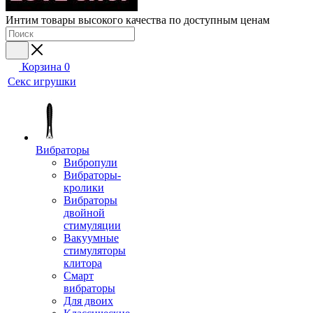
Интим товары высокого качества по доступным ценам
Корзина
0
Секс игрушки
Вибраторы
Вибропули
Вибраторы-
кролики
Вибраторы
двойной
стимуляции
Вакуумные
стимуляторы
клитора
Смарт
вибраторы
Для двоих