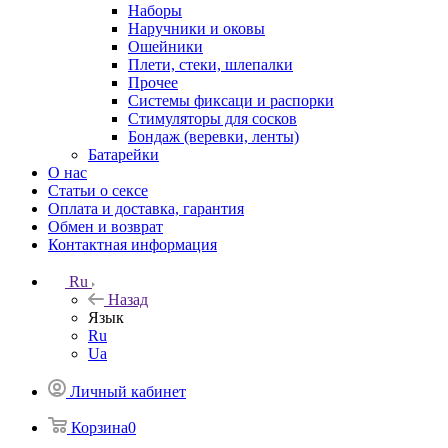
Наборы
Наручники и оковы
Ошейники
Плети, стеки, шлепалки
Прочее
Системы фиксаци и распорки
Стимуляторы для сосков
Бондаж (веревки, ленты)
Батарейки
О нас
Статьи о сексе
Оплата и доставка, гарантия
Обмен и возврат
Контактная информация
Ru
Назад
Язык
Ru
Ua
Личный кабинет
Корзина
0