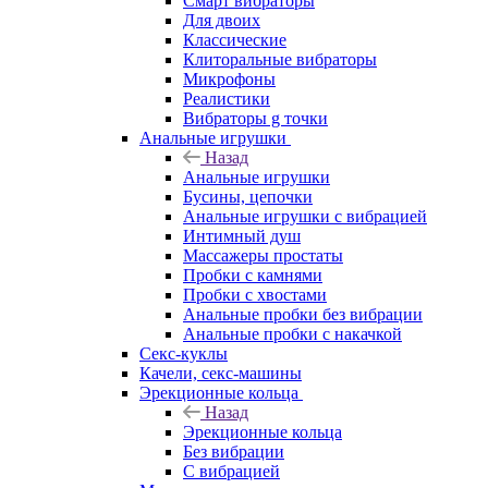
Смарт вибраторы
Для двоих
Классические
Клиторальные вибраторы
Микрофоны
Реалистики
Вибраторы g точки
Анальные игрушки
Назад
Анальные игрушки
Бусины, цепочки
Анальные игрушки с вибрацией
Интимный душ
Массажеры простаты
Пробки с камнями
Пробки с хвостами
Анальные пробки без вибрации
Анальные пробки с накачкой
Секс-куклы
Качели, секс-машины
Эрекционные кольца
Назад
Эрекционные кольца
Без вибрации
С вибрацией