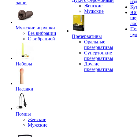
Духи с феромонами
из
чаши
Женские
Ку
Мужские
Юб
шо
ло
Мужские игрушки
По
Без вибрации
чу
Презервативы
С вибрацией
Оральные
презервативы
Супертонкие
презервативы
Наборы
Другие
презервативы
Насадки
Помпы
Женские
Мужские