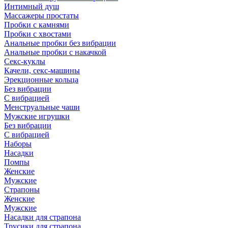
Интимный душ
Массажеры простаты
Пробки с камнями
Пробки с хвостами
Анальные пробки без вибрации
Анальные пробки с накачкой
Секс-куклы
Качели, секс-машины
Эрекционные кольца
Без вибрации
С вибрацией
Менструальные чаши
Мужские игрушки
Без вибрации
С вибрацией
Наборы
Насадки
Помпы
Женские
Мужские
Страпоны
Женские
Мужские
Насадки для страпона
Трусики для страпона