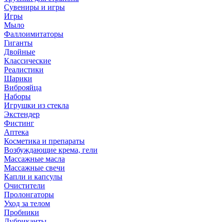
Сувениры и игры
Игры
Мыло
Фаллоимитаторы
Гиганты
Двойные
Классические
Реалистики
Шарики
Виброяйца
Наборы
Игрушки из стекла
Экстендер
Фистинг
Аптека
Косметика и препараты
Возбуждающие крема, гели
Массажные масла
Массажные свечи
Капли и капсулы
Очистители
Пролонгаторы
Уход за телом
Пробники
Лубриканты