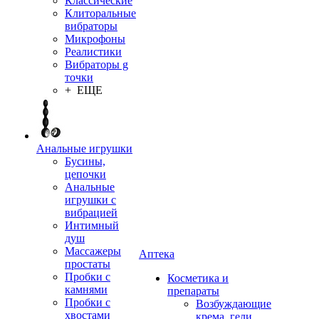
Классические
Клиторальные
вибраторы
Микрофоны
Реалистики
Вибраторы g
точки
+ ЕЩЕ
Анальные игрушки
Бусины,
цепочки
Анальные
игрушки с
вибрацией
Интимный
душ
Массажеры
Аптека
простаты
Пробки с
Косметика и
камнями
препараты
Пробки с
Возбуждающие
хвостами
крема, гели