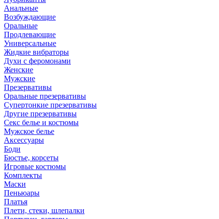
Анальные
Возбуждающие
Оральные
Продлевающие
Универсальные
Жидкие вибраторы
Духи с феромонами
Женские
Мужские
Презервативы
Оральные презервативы
Супертонкие презервативы
Другие презервативы
Секс белье и костюмы
Мужское белье
Аксессуары
Боди
Бюстье, корсеты
Игровые костюмы
Комплекты
Маски
Пеньюары
Платья
Плети, стеки, шлепалки