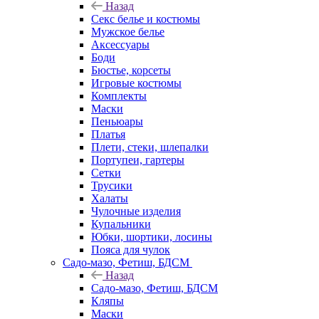
Назад
Секс белье и костюмы
Мужское белье
Аксессуары
Боди
Бюстье, корсеты
Игровые костюмы
Комплекты
Маски
Пеньюары
Платья
Плети, стеки, шлепалки
Портупеи, гартеры
Сетки
Трусики
Халаты
Чулочные изделия
Купальники
Юбки, шортики, лосины
Пояса для чулок
Садо-мазо, Фетиш, БДСМ
Назад
Садо-мазо, Фетиш, БДСМ
Кляпы
Маски