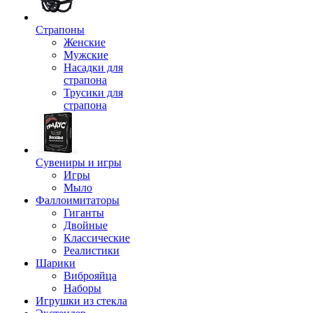
Страпоны
Женские
Мужские
Насадки для
страпона
Трусики для
страпона
Сувениры и игры
Игры
Мыло
Фаллоимитаторы
Гиганты
Двойные
Классические
Реалистики
Шарики
Виброяйца
Наборы
Игрушки из стекла