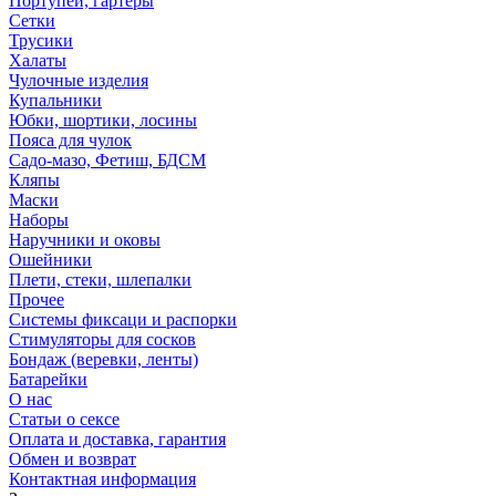
Портупеи, гартеры
Сетки
Трусики
Халаты
Чулочные изделия
Купальники
Юбки, шортики, лосины
Пояса для чулок
Садо-мазо, Фетиш, БДСМ
Кляпы
Маски
Наборы
Наручники и оковы
Ошейники
Плети, стеки, шлепалки
Прочее
Системы фиксаци и распорки
Стимуляторы для сосков
Бондаж (веревки, ленты)
Батарейки
О нас
Статьи о сексе
Оплата и доставка, гарантия
Обмен и возврат
Контактная информация