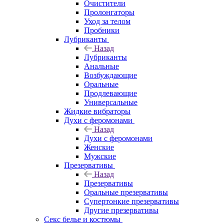
Очистители
Пролонгаторы
Уход за телом
Пробники
Лубриканты
Назад
Лубриканты
Анальные
Возбуждающие
Оральные
Продлевающие
Универсальные
Жидкие вибраторы
Духи с феромонами
Назад
Духи с феромонами
Женские
Мужские
Презервативы
Назад
Презервативы
Оральные презервативы
Супертонкие презервативы
Другие презервативы
Секс белье и костюмы