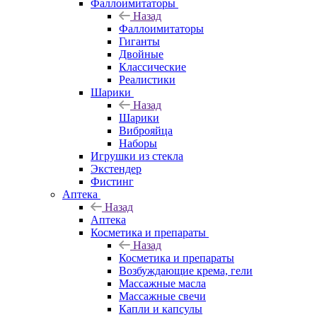
Фаллоимитаторы
Назад
Фаллоимитаторы
Гиганты
Двойные
Классические
Реалистики
Шарики
Назад
Шарики
Виброяйца
Наборы
Игрушки из стекла
Экстендер
Фистинг
Аптека
Назад
Аптека
Косметика и препараты
Назад
Косметика и препараты
Возбуждающие крема, гели
Массажные масла
Массажные свечи
Капли и капсулы