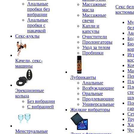
Анальные
Массажные
Секс бел
пробки без
масла
костюмы
вибрации
Массажные
Анальные
свечи
Му
пробки с
Капли и
бе
накачкой
капсулы
Ак
Секс-куклы
Очистители
Бо
Пролонгаторы
Бю
Уход за телом
ко
Пробники
Иг
ко
Качели, секс-
Ко
машины
Ма
Пе
Лубриканты
Пл
Анальные
Пл
Возбуждающие
Эрекционные
сте
Оральные
кольца
шл
Продлевающие
Без вибрации
По
Универсальные
С вибрацией
га
Жидкие вибраторы
Се
Тр
Ха
Чу
Менструальные