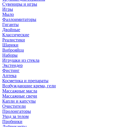
Сувениры и игры
Игры
Мыло
Фаллоимитаторы
Гиганты
Двойные
Классические
Реалистики
Шарики
Виброяйца
Наборы
Игрушки из стекла
Экстендер
Фистинг
Аптека
Косметика и препараты
Возбуждающие крема, гели
Массажные масла
Массажные свечи
Капли и капсулы
Очистители
Пролонгаторы
Уход за телом
Пробники
Лубриканты