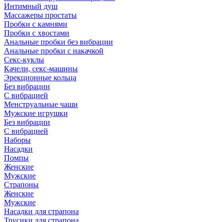
Интимный душ
Массажеры простаты
Пробки с камнями
Пробки с хвостами
Анальные пробки без вибрации
Анальные пробки с накачкой
Секс-куклы
Качели, секс-машины
Эрекционные кольца
Без вибрации
С вибрацией
Менструальные чаши
Мужские игрушки
Без вибрации
С вибрацией
Наборы
Насадки
Помпы
Женские
Мужские
Страпоны
Женские
Мужские
Насадки для страпона
Трусики для страпона