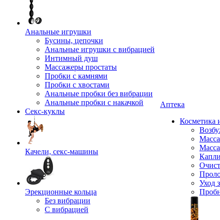
Анальные игрушки
Бусины, цепочки
Анальные игрушки с вибрацией
Интимный душ
Массажеры простаты
Пробки с камнями
Пробки с хвостами
Анальные пробки без вибрации
Анальные пробки с накачкой
Аптека
Секс-куклы
Косметика 
Возбу
Масса
Масса
Качели, секс-машины
Капли
Очист
Прол
Уход 
Эрекционные кольца
Проб
Без вибрации
С вибрацией