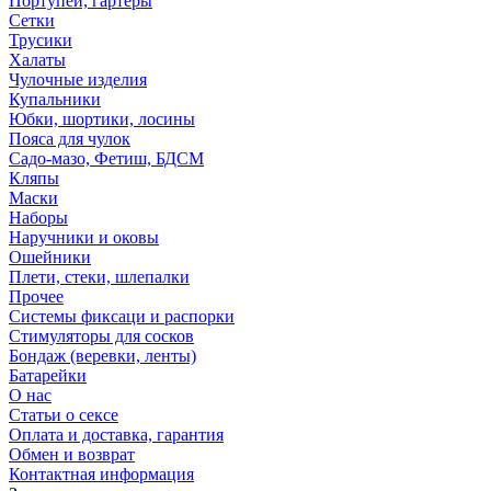
Портупеи, гартеры
Сетки
Трусики
Халаты
Чулочные изделия
Купальники
Юбки, шортики, лосины
Пояса для чулок
Садо-мазо, Фетиш, БДСМ
Кляпы
Маски
Наборы
Наручники и оковы
Ошейники
Плети, стеки, шлепалки
Прочее
Системы фиксаци и распорки
Стимуляторы для сосков
Бондаж (веревки, ленты)
Батарейки
О нас
Статьи о сексе
Оплата и доставка, гарантия
Обмен и возврат
Контактная информация