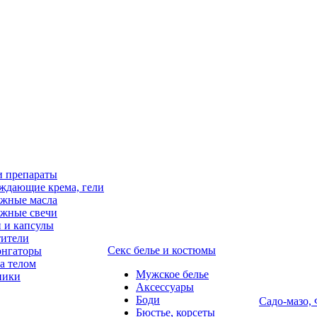
и препараты
ждающие крема, гели
жные масла
жные свечи
 и капсулы
ители
Секс белье и костюмы
онгаторы
за телом
Мужское белье
ники
Аксессуары
Боди
Садо-мазо,
Бюстье, корсеты