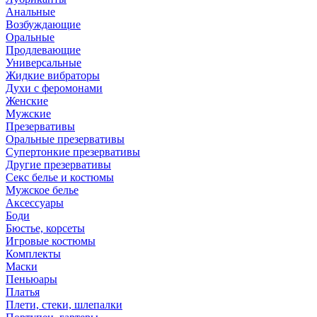
Анальные
Возбуждающие
Оральные
Продлевающие
Универсальные
Жидкие вибраторы
Духи с феромонами
Женские
Мужские
Презервативы
Оральные презервативы
Супертонкие презервативы
Другие презервативы
Секс белье и костюмы
Мужское белье
Аксессуары
Боди
Бюстье, корсеты
Игровые костюмы
Комплекты
Маски
Пеньюары
Платья
Плети, стеки, шлепалки