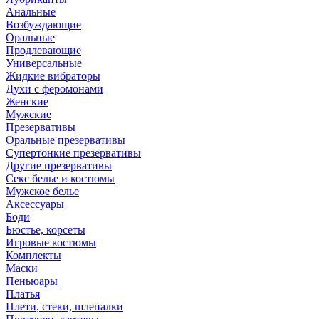
Анальные
Возбуждающие
Оральные
Продлевающие
Универсальные
Жидкие вибраторы
Духи с феромонами
Женские
Мужские
Презервативы
Оральные презервативы
Супертонкие презервативы
Другие презервативы
Секс белье и костюмы
Мужское белье
Аксессуары
Боди
Бюстье, корсеты
Игровые костюмы
Комплекты
Маски
Пеньюары
Платья
Плети, стеки, шлепалки