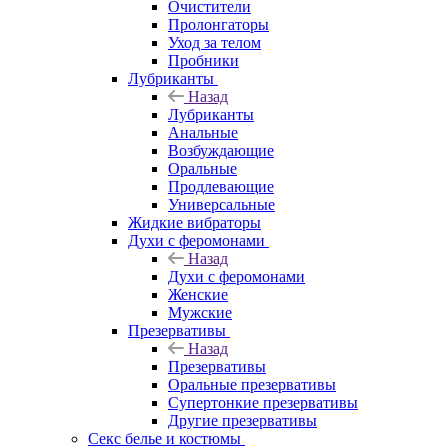
Очистители
Пролонгаторы
Уход за телом
Пробники
Лубриканты
Назад
Лубриканты
Анальные
Возбуждающие
Оральные
Продлевающие
Универсальные
Жидкие вибраторы
Духи с феромонами
Назад
Духи с феромонами
Женские
Мужские
Презервативы
Назад
Презервативы
Оральные презервативы
Супертонкие презервативы
Другие презервативы
Секс белье и костюмы