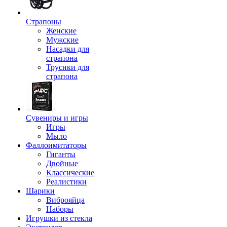
Страпоны
Женские
Мужские
Насадки для
страпона
Трусики для
страпона
Сувениры и игры
Игры
Мыло
Фаллоимитаторы
Гиганты
Двойные
Классические
Реалистики
Шарики
Виброяйца
Наборы
Игрушки из стекла