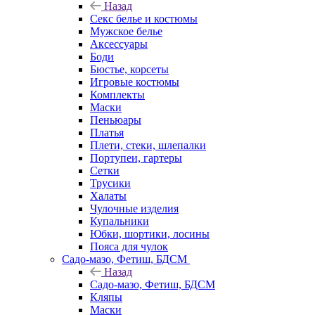
Назад
Секс белье и костюмы
Мужское белье
Аксессуары
Боди
Бюстье, корсеты
Игровые костюмы
Комплекты
Маски
Пеньюары
Платья
Плети, стеки, шлепалки
Портупеи, гартеры
Сетки
Трусики
Халаты
Чулочные изделия
Купальники
Юбки, шортики, лосины
Пояса для чулок
Садо-мазо, Фетиш, БДСМ
Назад
Садо-мазо, Фетиш, БДСМ
Кляпы
Маски