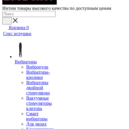
Интим товары высокого качества по доступным ценам
Корзина
0
Секс игрушки
Вибраторы
Вибропули
Вибраторы-
кролики
Вибраторы
двойной
стимуляции
Вакуумные
стимуляторы
клитора
Смарт
вибраторы
Для двоих