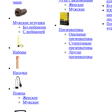
Духи с феромонами
из
чаши
Женские
Ку
Мужские
Юб
шо
ло
Мужские игрушки
По
Без вибрации
чу
Презервативы
С вибрацией
Оральные
презервативы
Супертонкие
презервативы
Наборы
Другие
презервативы
Насадки
Помпы
Женские
Мужские