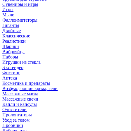
Сувениры и игры
Игры
Мыло
Фаллоимитаторы
Гиганты
Двойные
Классические
Реалистики
Шарики
Виброяйца
Наборы
Игрушки из стекла
Экстендер
Фистинг
Аптека
Косметика и препараты
Возбуждающие крема, гели
Массажные масла
Массажные свечи
Капли и капсулы
Очистители
Пролонгаторы
Уход за телом
Пробники
Лубриканты