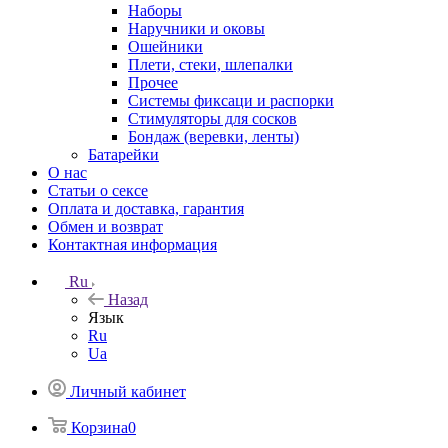
Наборы
Наручники и оковы
Ошейники
Плети, стеки, шлепалки
Прочее
Системы фиксаци и распорки
Стимуляторы для сосков
Бондаж (веревки, ленты)
Батарейки
О нас
Статьи о сексе
Оплата и доставка, гарантия
Обмен и возврат
Контактная информация
Ru
Назад
Язык
Ru
Ua
Личный кабинет
Корзина
0