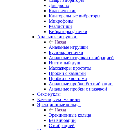
Смарт вибраторы
Для двоих
Классические
Клиторальные вибраторы
Микрофоны
Реалистики
Вибраторы g точки
Анальные игрушки
Назад
Анальные игрушки
Бусины, цепочки
Анальные игрушки с вибрацией
Интимный душ
Массажеры простаты
Пробки с камнями
Пробки с хвостами
Анальные пробки без вибрации
Анальные пробки с накачкой
Секс-куклы
Качели, секс-машины
Эрекционные кольца
Назад
Эрекционные кольца
Без вибрации
С вибрацией