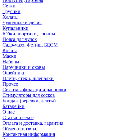
Портупеи, гартеры
Сетки
Трусики
Халаты
Чулочные изделия
Купальники
Юбки, шортики, лосины
Пояса для чулок
Садо-мазо, Фетиш, БДСМ
Кляпы
Маски
Наборы
Наручники и оковы
Ошейники
Плети, стеки, шлепалки
Прочее
Системы фиксаци и распорки
Стимуляторы для сосков
Бондаж (веревки, ленты)
Батарейки
О нас
Статьи о сексе
Оплата и доставка, гарантия
Обмен и возврат
Контактная информация