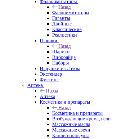
Фаллоимитаторы
Назад
Фаллоимитаторы
Гиганты
Двойные
Классические
Реалистики
Шарики
Назад
Шарики
Виброяйца
Наборы
Игрушки из стекла
Экстендер
Фистинг
Аптека
Назад
Аптека
Косметика и препараты
Назад
Косметика и препараты
Возбуждающие крема, гели
Массажные масла
Массажные свечи
Капли и капсулы