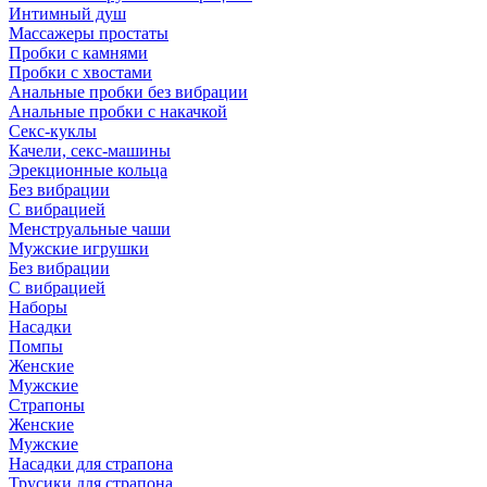
Интимный душ
Массажеры простаты
Пробки с камнями
Пробки с хвостами
Анальные пробки без вибрации
Анальные пробки с накачкой
Секс-куклы
Качели, секс-машины
Эрекционные кольца
Без вибрации
С вибрацией
Менструальные чаши
Мужские игрушки
Без вибрации
С вибрацией
Наборы
Насадки
Помпы
Женские
Мужские
Страпоны
Женские
Мужские
Насадки для страпона
Трусики для страпона