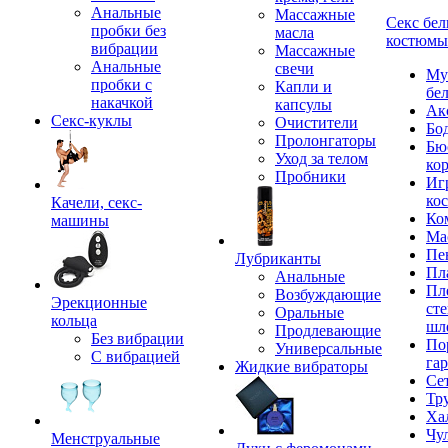
Анальные
Массажные
Секс бел
пробки без
масла
костюмы
вибрации
Массажные
Анальные
свечи
Му
пробки с
Капли и
бе
накачкой
капсулы
Ак
Секс-куклы
Очистители
Бо
Пролонгаторы
Бю
Уход за телом
ко
Пробники
Иг
ко
Качели, секс-
Ко
машины
Ма
Пе
Лубриканты
Пл
Анальные
Пл
Возбуждающие
Эрекционные
сте
Оральные
кольца
шл
Продлевающие
Без вибрации
По
Универсальные
С вибрацией
га
Жидкие вибраторы
Се
Тр
Ха
Чу
Менструальные