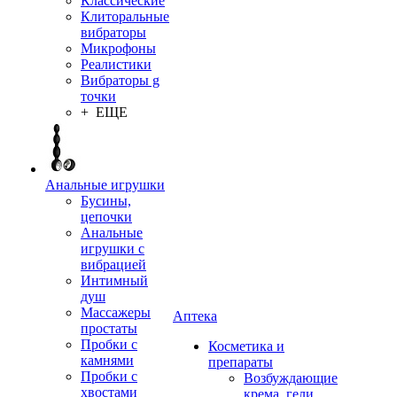
Классические
Клиторальные
вибраторы
Микрофоны
Реалистики
Вибраторы g
точки
+ ЕЩЕ
Анальные игрушки
Бусины,
цепочки
Анальные
игрушки с
вибрацией
Интимный
душ
Массажеры
Аптека
простаты
Пробки с
Косметика и
камнями
препараты
Пробки с
Возбуждающие
хвостами
крема, гели