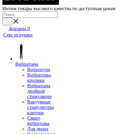
Интим товары высокого качества по доступным ценам
Корзина
0
Секс игрушки
Вибраторы
Вибропули
Вибраторы-
кролики
Вибраторы
двойной
стимуляции
Вакуумные
стимуляторы
клитора
Смарт
вибраторы
Для двоих