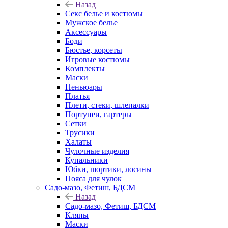
Назад
Секс белье и костюмы
Мужское белье
Аксессуары
Боди
Бюстье, корсеты
Игровые костюмы
Комплекты
Маски
Пеньюары
Платья
Плети, стеки, шлепалки
Портупеи, гартеры
Сетки
Трусики
Халаты
Чулочные изделия
Купальники
Юбки, шортики, лосины
Пояса для чулок
Садо-мазо, Фетиш, БДСМ
Назад
Садо-мазо, Фетиш, БДСМ
Кляпы
Маски