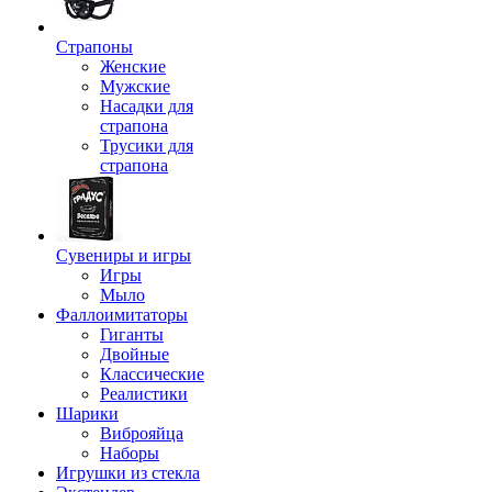
Страпоны
Женские
Мужские
Насадки для
страпона
Трусики для
страпона
Сувениры и игры
Игры
Мыло
Фаллоимитаторы
Гиганты
Двойные
Классические
Реалистики
Шарики
Виброяйца
Наборы
Игрушки из стекла