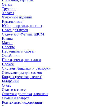
Портупеи, гартеры
Сетки
Трусики
Халаты
Чулочные изделия
Купальники
Юбки, шортики, лосины
Пояса для чулок
Садо-мазо, Фетиш, БДСМ
Кляпы
Маски
Наборы
Наручники и оковы
Ошейники
Плети, стеки, шлепалки
Прочее
Системы фиксаци и распорки
Стимуляторы для сосков
Бондаж (веревки, ленты)
Батарейки
О нас
Статьи о сексе
Оплата и доставка, гарантия
Обмен и возврат
Контактная информация