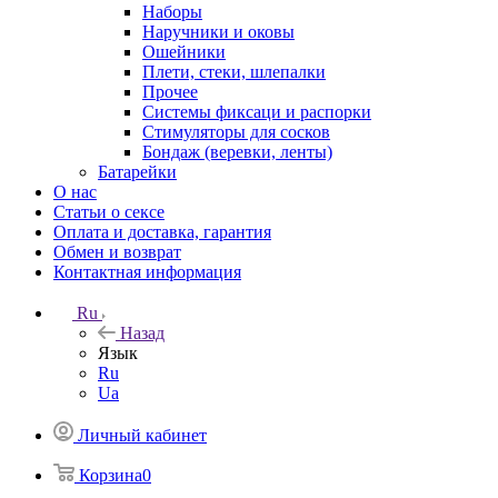
Наборы
Наручники и оковы
Ошейники
Плети, стеки, шлепалки
Прочее
Системы фиксаци и распорки
Стимуляторы для сосков
Бондаж (веревки, ленты)
Батарейки
О нас
Статьи о сексе
Оплата и доставка, гарантия
Обмен и возврат
Контактная информация
Ru
Назад
Язык
Ru
Ua
Личный кабинет
Корзина
0