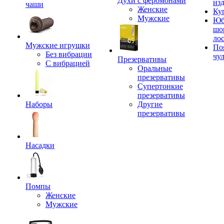
Духи с феромонами
из
чаши
Женские
Ку
Мужские
Юб
шо
ло
Мужские игрушки
По
Без вибрации
чу
Презервативы
С вибрацией
Оральные
презервативы
Супертонкие
презервативы
Наборы
Другие
презервативы
Насадки
Помпы
Женские
Мужские