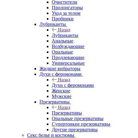
Очистители
Пролонгаторы
Уход за телом
Пробники
Лубриканты
Назад
Лубриканты
Анальные
Возбуждающие
Оральные
Продлевающие
Универсальные
Жидкие вибраторы
Духи с феромонами
Назад
Духи с феромонами
Женские
Мужские
Презервативы
Назад
Презервативы
Оральные презервативы
Супертонкие презервативы
Другие презервативы
Секс белье и костюмы