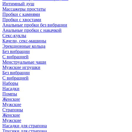
Интимный душ
Массажеры простаты
Пробки с камнями
Пробки с хвостами
Анальные пробки без вибрации
Анальные пробки с накачкой
Секс-куклы
Качели, секс-машины
Эрекционные кольца
Без вибрации
С вибрацией
Менструальные чаши
Мужские игрушки
Без вибрации
С вибрацией
Наборы
Насадки
Помпы
Женские
Мужские
Страпоны
Женские
Мужские
Насадки для страпона
Трусики для страпона