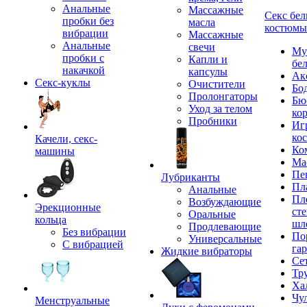
Анальные
Массажные
Секс бел
пробки без
масла
костюмы
вибрации
Массажные
Анальные
свечи
Му
пробки с
Капли и
бе
накачкой
капсулы
Ак
Секс-куклы
Очистители
Бо
Пролонгаторы
Бю
Уход за телом
ко
Пробники
Иг
ко
Качели, секс-
Ко
машины
Ма
Пе
Лубриканты
Пл
Анальные
Пл
Возбуждающие
Эрекционные
сте
Оральные
кольца
шл
Продлевающие
Без вибрации
По
Универсальные
С вибрацией
га
Жидкие вибраторы
Се
Тр
Ха
Чу
Менструальные