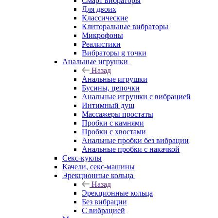
Смарт вибраторы
Для двоих
Классические
Клиторальные вибраторы
Микрофоны
Реалистики
Вибраторы g точки
Анальные игрушки
Назад
Анальные игрушки
Бусины, цепочки
Анальные игрушки с вибрацией
Интимный душ
Массажеры простаты
Пробки с камнями
Пробки с хвостами
Анальные пробки без вибрации
Анальные пробки с накачкой
Секс-куклы
Качели, секс-машины
Эрекционные кольца
Назад
Эрекционные кольца
Без вибрации
С вибрацией