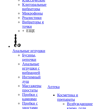
Классические
Клиторальные
вибраторы
Микрофоны
Реалистики
Вибраторы g
точки
+ ЕЩЕ
Анальные игрушки
Бусины,
цепочки
Анальные
игрушки с
вибрацией
Интимный
душ
Массажеры
Аптека
простаты
Пробки с
Косметика и
камнями
препараты
Пробки с
Возбуждающие
хвостами
крема, гели