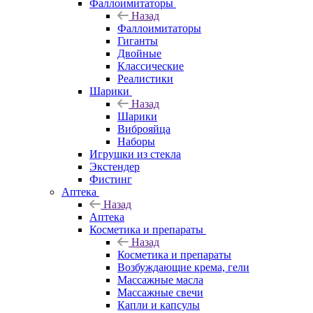
Фаллоимитаторы
Назад
Фаллоимитаторы
Гиганты
Двойные
Классические
Реалистики
Шарики
Назад
Шарики
Виброяйца
Наборы
Игрушки из стекла
Экстендер
Фистинг
Аптека
Назад
Аптека
Косметика и препараты
Назад
Косметика и препараты
Возбуждающие крема, гели
Массажные масла
Массажные свечи
Капли и капсулы