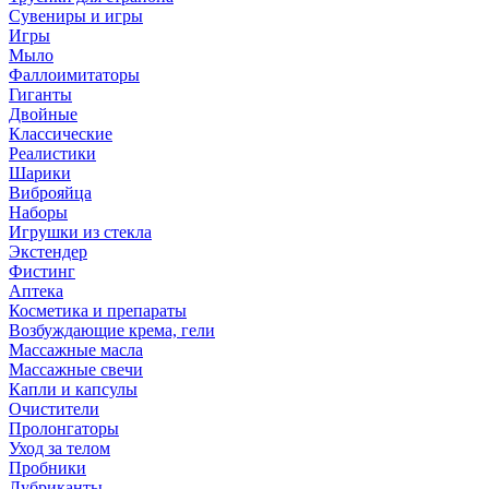
Сувениры и игры
Игры
Мыло
Фаллоимитаторы
Гиганты
Двойные
Классические
Реалистики
Шарики
Виброяйца
Наборы
Игрушки из стекла
Экстендер
Фистинг
Аптека
Косметика и препараты
Возбуждающие крема, гели
Массажные масла
Массажные свечи
Капли и капсулы
Очистители
Пролонгаторы
Уход за телом
Пробники
Лубриканты