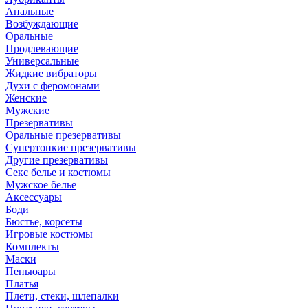
Анальные
Возбуждающие
Оральные
Продлевающие
Универсальные
Жидкие вибраторы
Духи с феромонами
Женские
Мужские
Презервативы
Оральные презервативы
Супертонкие презервативы
Другие презервативы
Секс белье и костюмы
Мужское белье
Аксессуары
Боди
Бюстье, корсеты
Игровые костюмы
Комплекты
Маски
Пеньюары
Платья
Плети, стеки, шлепалки