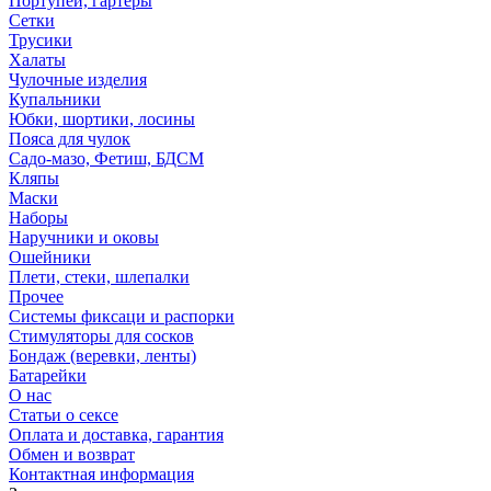
Портупеи, гартеры
Сетки
Трусики
Халаты
Чулочные изделия
Купальники
Юбки, шортики, лосины
Пояса для чулок
Садо-мазо, Фетиш, БДСМ
Кляпы
Маски
Наборы
Наручники и оковы
Ошейники
Плети, стеки, шлепалки
Прочее
Системы фиксаци и распорки
Стимуляторы для сосков
Бондаж (веревки, ленты)
Батарейки
О нас
Статьи о сексе
Оплата и доставка, гарантия
Обмен и возврат
Контактная информация