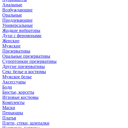
Анальные
Возбуждающие
Оральные
Продлевающие
Универсальные
Жидкие вибраторы
Духи с феромонами
Женские
Мужские
Презервативы
Оральные презервативы
Супертонкие презервативы
Другие презервативы
Секс белье и костюмы
Мужское белье
Аксессуары
Боди
Бюстье, корсеты
Игровые костюмы
Комплекты
Маски
Пеньюары
Платья
Плети, стеки, шлепалки