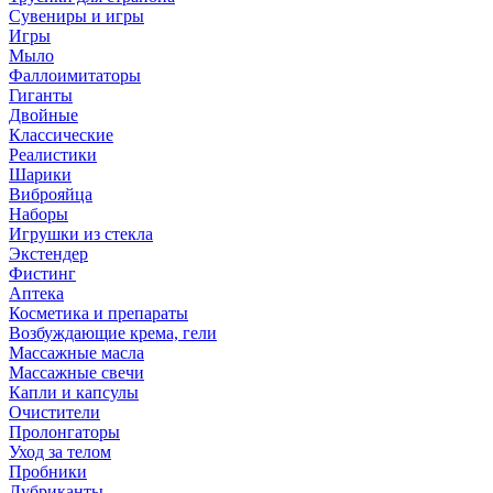
Сувениры и игры
Игры
Мыло
Фаллоимитаторы
Гиганты
Двойные
Классические
Реалистики
Шарики
Виброяйца
Наборы
Игрушки из стекла
Экстендер
Фистинг
Аптека
Косметика и препараты
Возбуждающие крема, гели
Массажные масла
Массажные свечи
Капли и капсулы
Очистители
Пролонгаторы
Уход за телом
Пробники
Лубриканты