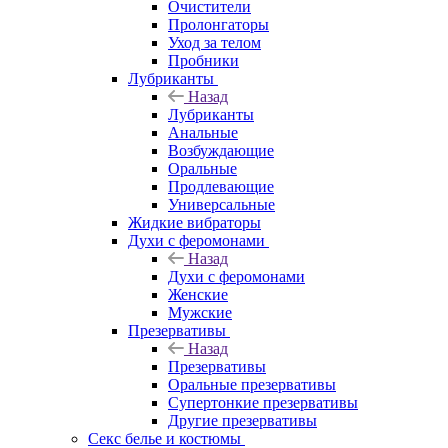
Очистители
Пролонгаторы
Уход за телом
Пробники
Лубриканты
Назад
Лубриканты
Анальные
Возбуждающие
Оральные
Продлевающие
Универсальные
Жидкие вибраторы
Духи с феромонами
Назад
Духи с феромонами
Женские
Мужские
Презервативы
Назад
Презервативы
Оральные презервативы
Супертонкие презервативы
Другие презервативы
Секс белье и костюмы