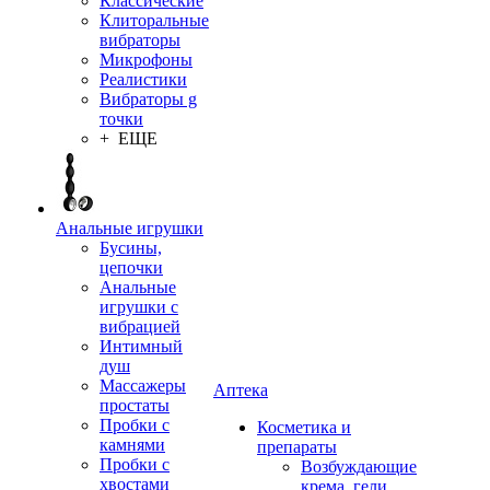
Классические
Клиторальные
вибраторы
Микрофоны
Реалистики
Вибраторы g
точки
+ ЕЩЕ
Анальные игрушки
Бусины,
цепочки
Анальные
игрушки с
вибрацией
Интимный
душ
Массажеры
Аптека
простаты
Пробки с
Косметика и
камнями
препараты
Пробки с
Возбуждающие
хвостами
крема, гели