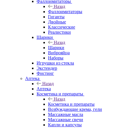
Фаллоимитаторы
Назад
Фаллоимитаторы
Гиганты
Двойные
Классические
Реалистики
Шарики
Назад
Шарики
Виброяйца
Наборы
Игрушки из стекла
Экстендер
Фистинг
Аптека
Назад
Аптека
Косметика и препараты
Назад
Косметика и препараты
Возбуждающие крема, гели
Массажные масла
Массажные свечи
Капли и капсулы