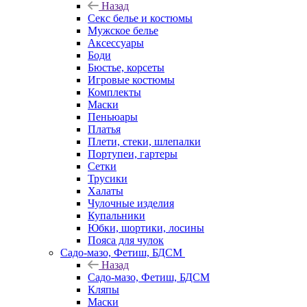
Назад
Секс белье и костюмы
Мужское белье
Аксессуары
Боди
Бюстье, корсеты
Игровые костюмы
Комплекты
Маски
Пеньюары
Платья
Плети, стеки, шлепалки
Портупеи, гартеры
Сетки
Трусики
Халаты
Чулочные изделия
Купальники
Юбки, шортики, лосины
Пояса для чулок
Садо-мазо, Фетиш, БДСМ
Назад
Садо-мазо, Фетиш, БДСМ
Кляпы
Маски