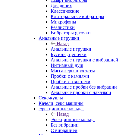
Смарт вибраторы
Для двоих
Классические
Клиторальные вибраторы
Микрофоны
Реалистики
Вибраторы g точки
Анальные игрушки
Назад
Анальные игрушки
Бусины, цепочки
Анальные игрушки с вибрацией
Интимный душ
Массажеры простаты
Пробки с камнями
Пробки с хвостами
Анальные пробки без вибрации
Анальные пробки с накачкой
Секс-куклы
Качели, секс-машины
Эрекционные кольца
Назад
Эрекционные кольца
Без вибрации
С вибрацией