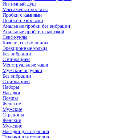
Интимный душ
Массажеры простаты
Пробки с камнями
Пробки с хвостами
Анальные пробки без вибрации
Анальные пробки с накачкой
Секс-куклы
Качели, секс-машины
Эрекционные кольца
Без вибрации
С вибрацией
Менструальные чаши
Мужские игрушки
Без вибрации
С вибрацией
Наборы
Насадки
Помпы
Женские
Мужские
Страпоны
Женские
Мужские
Насадки для страпона
Трусики для страпона