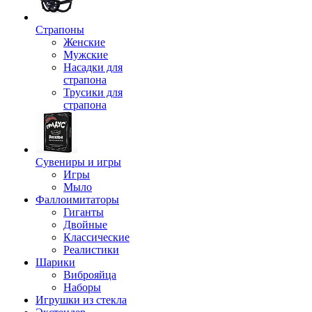
Страпоны
Женские
Мужские
Насадки для
страпона
Трусики для
страпона
Сувениры и игры
Игры
Мыло
Фаллоимитаторы
Гиганты
Двойные
Классические
Реалистики
Шарики
Виброяйца
Наборы
Игрушки из стекла