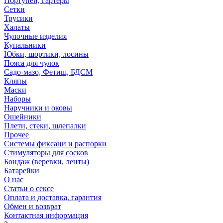
Портупеи, гартеры
Сетки
Трусики
Халаты
Чулочные изделия
Купальники
Юбки, шортики, лосины
Пояса для чулок
Садо-мазо, Фетиш, БДСМ
Кляпы
Маски
Наборы
Наручники и оковы
Ошейники
Плети, стеки, шлепалки
Прочее
Системы фиксаци и распорки
Стимуляторы для сосков
Бондаж (веревки, ленты)
Батарейки
О нас
Статьи о сексе
Оплата и доставка, гарантия
Обмен и возврат
Контактная информация