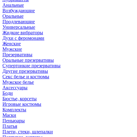
Анальные
Возбуждающие
Оральные
Продлевающие
Универсальные
Жидкие вибраторы
Духи с феромонами
Женские
Мужские
Презервативы
Оральные презервативы
Супертонкие презервативы
Другие презервативы
Секс белье и костюмы
Мужское белье
Аксессуары
Боди
Бюстье, корсеты
Игровые костюмы
Комплекты
Маски
Пеньюары
Платья
Плети, стеки, шлепалки