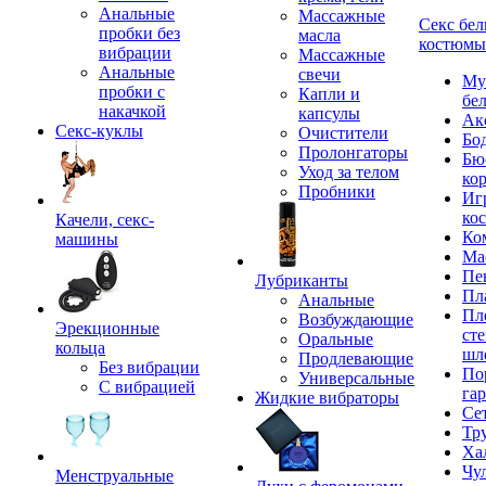
Анальные
Массажные
Секс бел
пробки без
масла
костюмы
вибрации
Массажные
Анальные
свечи
Му
пробки с
Капли и
бе
накачкой
капсулы
Ак
Секс-куклы
Очистители
Бо
Пролонгаторы
Бю
Уход за телом
ко
Пробники
Иг
ко
Качели, секс-
Ко
машины
Ма
Пе
Лубриканты
Пл
Анальные
Пл
Возбуждающие
Эрекционные
сте
Оральные
кольца
шл
Продлевающие
Без вибрации
По
Универсальные
С вибрацией
га
Жидкие вибраторы
Се
Тр
Ха
Чу
Менструальные