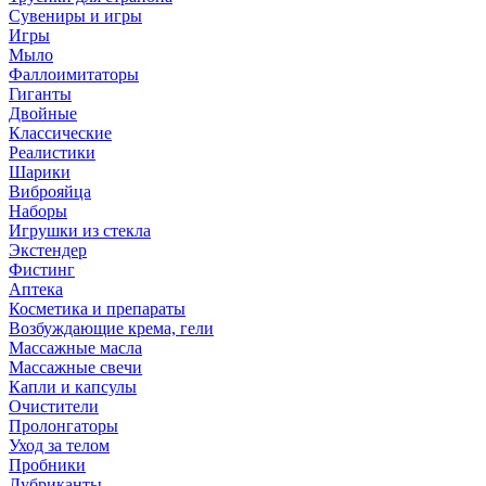
Сувениры и игры
Игры
Мыло
Фаллоимитаторы
Гиганты
Двойные
Классические
Реалистики
Шарики
Виброяйца
Наборы
Игрушки из стекла
Экстендер
Фистинг
Аптека
Косметика и препараты
Возбуждающие крема, гели
Массажные масла
Массажные свечи
Капли и капсулы
Очистители
Пролонгаторы
Уход за телом
Пробники
Лубриканты