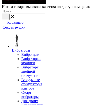
Интим товары высокого качества по доступным ценам
Корзина
0
Секс игрушки
Вибраторы
Вибропули
Вибраторы-
кролики
Вибраторы
двойной
стимуляции
Вакуумные
стимуляторы
клитора
Смарт
вибраторы
Для двоих