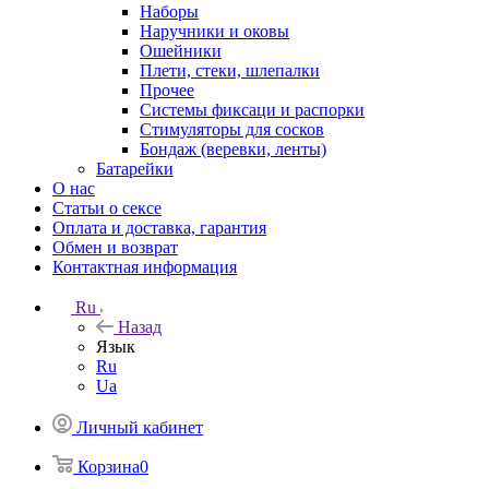
Наборы
Наручники и оковы
Ошейники
Плети, стеки, шлепалки
Прочее
Системы фиксаци и распорки
Стимуляторы для сосков
Бондаж (веревки, ленты)
Батарейки
О нас
Статьи о сексе
Оплата и доставка, гарантия
Обмен и возврат
Контактная информация
Ru
Назад
Язык
Ru
Ua
Личный кабинет
Корзина
0