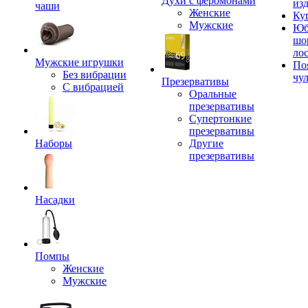
Духи с феромонами
из
чаши
Женские
Ку
Мужские
Юб
шо
ло
Мужские игрушки
По
Без вибрации
чу
Презервативы
С вибрацией
Оральные
презервативы
Супертонкие
презервативы
Наборы
Другие
презервативы
Насадки
Помпы
Женские
Мужские