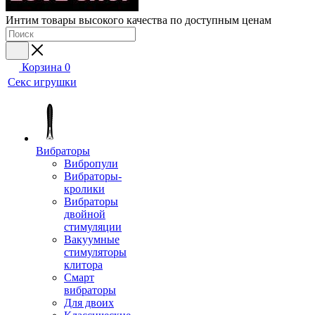
Интим товары высокого качества по доступным ценам
Корзина
0
Секс игрушки
Вибраторы
Вибропули
Вибраторы-
кролики
Вибраторы
двойной
стимуляции
Вакуумные
стимуляторы
клитора
Смарт
вибраторы
Для двоих