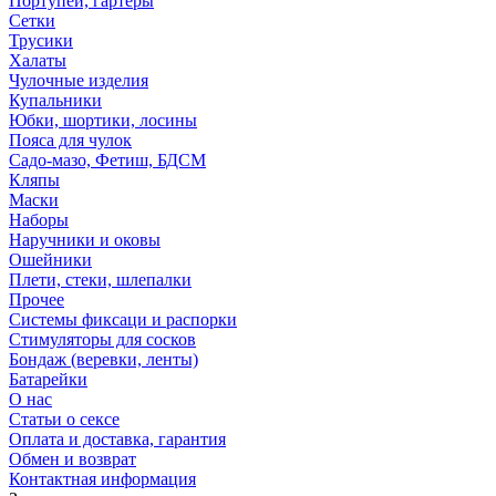
Портупеи, гартеры
Сетки
Трусики
Халаты
Чулочные изделия
Купальники
Юбки, шортики, лосины
Пояса для чулок
Садо-мазо, Фетиш, БДСМ
Кляпы
Маски
Наборы
Наручники и оковы
Ошейники
Плети, стеки, шлепалки
Прочее
Системы фиксаци и распорки
Стимуляторы для сосков
Бондаж (веревки, ленты)
Батарейки
О нас
Статьи о сексе
Оплата и доставка, гарантия
Обмен и возврат
Контактная информация