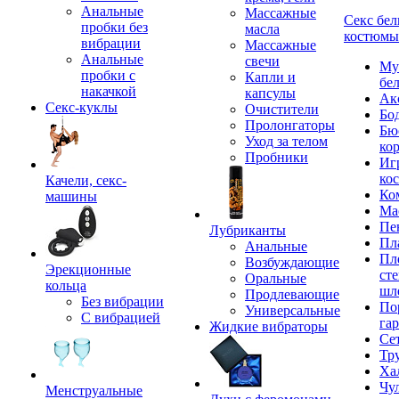
Анальные
Массажные
Секс бел
пробки без
масла
костюмы
вибрации
Массажные
Анальные
свечи
Му
пробки с
Капли и
бе
накачкой
капсулы
Ак
Секс-куклы
Очистители
Бо
Пролонгаторы
Бю
Уход за телом
ко
Пробники
Иг
ко
Качели, секс-
Ко
машины
Ма
Пе
Лубриканты
Пл
Анальные
Пл
Возбуждающие
Эрекционные
сте
Оральные
кольца
шл
Продлевающие
Без вибрации
По
Универсальные
С вибрацией
га
Жидкие вибраторы
Се
Тр
Ха
Чу
Менструальные