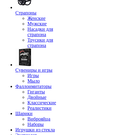
Страпоны
Женские
Мужские
Насадки для
страпона
Трусики для
страпона
Сувениры и игры
Игры
Мыло
Фаллоимитаторы
Гиганты
Двойные
Классические
Реалистики
Шарики
Виброяйца
Наборы
Игрушки из стекла