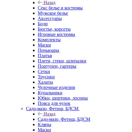
Назад
Секс белье и костюмы
Мужское белье
Аксессуары
Боди
Бюстье, корсеты
Игровые костюмы
Комплекты
Маски
Пеньюары
Платья
Плети, стеки, шлепалки
Портупеи, гартеры
Сетки
Трусики
Халаты
Чулочные изделия
Купальники
Юбки, шортики, лосины
Пояса для чулок
Садо-мазо, Фетиш, БДСМ
Назад
Садо-мазо, Фетиш, БДСМ
Кляпы
Маски