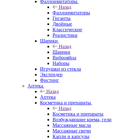
Фаллоимитаторы
Назад
Фаллоимитаторы
Гиганты
Двойные
Классические
Реалистики
Шарики
Назад
Шарики
Виброяйца
Наборы
Игрушки из стекла
Экстендер
Фистинг
Аптека
Назад
Аптека
Косметика и препараты
Назад
Косметика и препараты
Возбуждающие крема, гели
Массажные масла
Массажные свечи
Капли и капсулы