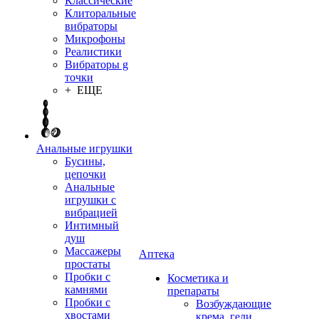
Классические
Клиторальные
вибраторы
Микрофоны
Реалистики
Вибраторы g
точки
+ ЕЩЕ
Анальные игрушки
Бусины,
цепочки
Анальные
игрушки с
вибрацией
Интимный
душ
Массажеры
Аптека
простаты
Пробки с
Косметика и
камнями
препараты
Пробки с
Возбуждающие
хвостами
крема, гели