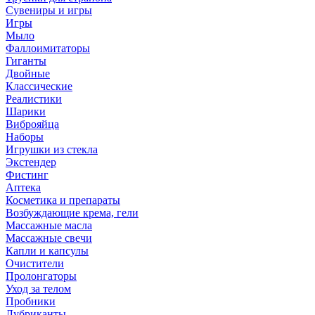
Сувениры и игры
Игры
Мыло
Фаллоимитаторы
Гиганты
Двойные
Классические
Реалистики
Шарики
Виброяйца
Наборы
Игрушки из стекла
Экстендер
Фистинг
Аптека
Косметика и препараты
Возбуждающие крема, гели
Массажные масла
Массажные свечи
Капли и капсулы
Очистители
Пролонгаторы
Уход за телом
Пробники
Лубриканты