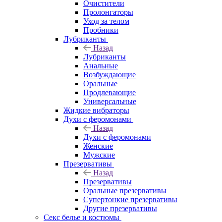
Очистители
Пролонгаторы
Уход за телом
Пробники
Лубриканты
Назад
Лубриканты
Анальные
Возбуждающие
Оральные
Продлевающие
Универсальные
Жидкие вибраторы
Духи с феромонами
Назад
Духи с феромонами
Женские
Мужские
Презервативы
Назад
Презервативы
Оральные презервативы
Супертонкие презервативы
Другие презервативы
Секс белье и костюмы