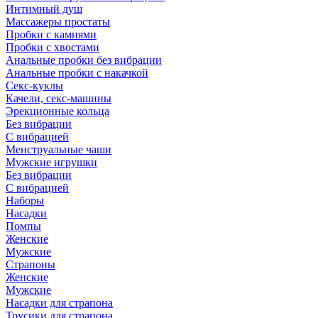
Интимный душ
Массажеры простаты
Пробки с камнями
Пробки с хвостами
Анальные пробки без вибрации
Анальные пробки с накачкой
Секс-куклы
Качели, секс-машины
Эрекционные кольца
Без вибрации
С вибрацией
Менструальные чаши
Мужские игрушки
Без вибрации
С вибрацией
Наборы
Насадки
Помпы
Женские
Мужские
Страпоны
Женские
Мужские
Насадки для страпона
Трусики для страпона