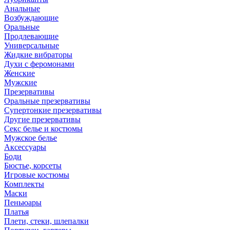
Анальные
Возбуждающие
Оральные
Продлевающие
Универсальные
Жидкие вибраторы
Духи с феромонами
Женские
Мужские
Презервативы
Оральные презервативы
Супертонкие презервативы
Другие презервативы
Секс белье и костюмы
Мужское белье
Аксессуары
Боди
Бюстье, корсеты
Игровые костюмы
Комплекты
Маски
Пеньюары
Платья
Плети, стеки, шлепалки