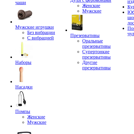
Духи с феромонами
из
чаши
Женские
Ку
Мужские
Юб
шо
ло
Мужские игрушки
По
Без вибрации
чу
Презервативы
С вибрацией
Оральные
презервативы
Супертонкие
презервативы
Наборы
Другие
презервативы
Насадки
Помпы
Женские
Мужские