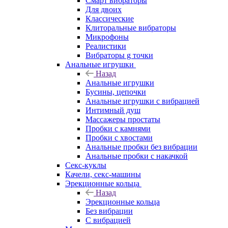
Смарт вибраторы
Для двоих
Классические
Клиторальные вибраторы
Микрофоны
Реалистики
Вибраторы g точки
Анальные игрушки
Назад
Анальные игрушки
Бусины, цепочки
Анальные игрушки с вибрацией
Интимный душ
Массажеры простаты
Пробки с камнями
Пробки с хвостами
Анальные пробки без вибрации
Анальные пробки с накачкой
Секс-куклы
Качели, секс-машины
Эрекционные кольца
Назад
Эрекционные кольца
Без вибрации
С вибрацией