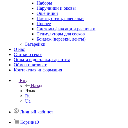
Наборы
Наручники и оковы
Ошейники
Плети, стеки, шлепалки
Прочее
Системы фиксаци и распорки
Стимуляторы для сосков
Бондаж (веревки, ленты)
Батарейки
О нас
Статьи о сексе
Оплата и доставка, гарантия
Обмен и возврат
Контактная информация
Ru
Назад
Язык
Ru
Ua
Личный кабинет
Корзина
0