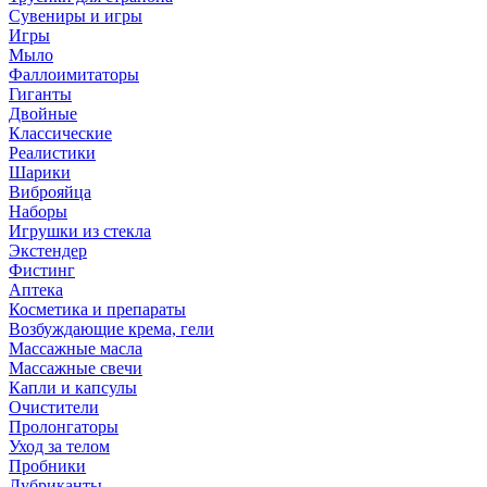
Сувениры и игры
Игры
Мыло
Фаллоимитаторы
Гиганты
Двойные
Классические
Реалистики
Шарики
Виброяйца
Наборы
Игрушки из стекла
Экстендер
Фистинг
Аптека
Косметика и препараты
Возбуждающие крема, гели
Массажные масла
Массажные свечи
Капли и капсулы
Очистители
Пролонгаторы
Уход за телом
Пробники
Лубриканты