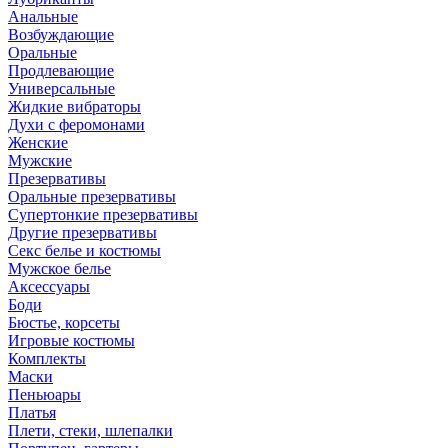
Анальные
Возбуждающие
Оральные
Продлевающие
Универсальные
Жидкие вибраторы
Духи с феромонами
Женские
Мужские
Презервативы
Оральные презервативы
Супертонкие презервативы
Другие презервативы
Секс белье и костюмы
Мужское белье
Аксессуары
Боди
Бюстье, корсеты
Игровые костюмы
Комплекты
Маски
Пеньюары
Платья
Плети, стеки, шлепалки