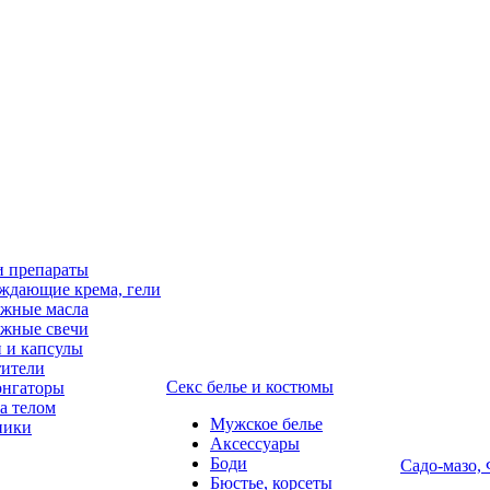
и препараты
ждающие крема, гели
жные масла
жные свечи
 и капсулы
ители
Секс белье и костюмы
онгаторы
за телом
Мужское белье
ники
Аксессуары
Боди
Садо-мазо,
Бюстье, корсеты