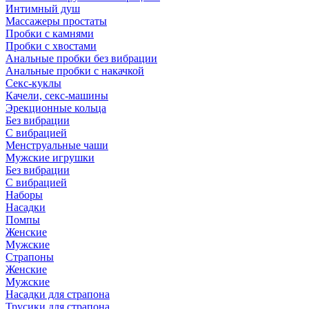
Интимный душ
Массажеры простаты
Пробки с камнями
Пробки с хвостами
Анальные пробки без вибрации
Анальные пробки с накачкой
Секс-куклы
Качели, секс-машины
Эрекционные кольца
Без вибрации
С вибрацией
Менструальные чаши
Мужские игрушки
Без вибрации
С вибрацией
Наборы
Насадки
Помпы
Женские
Мужские
Страпоны
Женские
Мужские
Насадки для страпона
Трусики для страпона