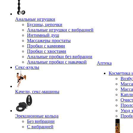
Анальные игрушки
Бусины, цепочки
Анальные игрушки с вибрацией
Интимный душ
Массажеры простаты
Пробки с камнями
Пробки с хвостами
Анальные пробки без вибрации
Анальные пробки с накачкой
Аптека
Секс-куклы
Косметика 
Возбу
Масса
Масса
Качели, секс-машины
Капли
Очист
Прол
Уход 
Эрекционные кольца
Проб
Без вибрации
С вибрацией