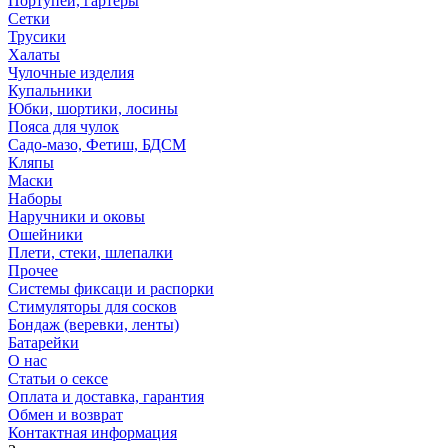
Портупеи, гартеры
Сетки
Трусики
Халаты
Чулочные изделия
Купальники
Юбки, шортики, лосины
Пояса для чулок
Садо-мазо, Фетиш, БДСМ
Кляпы
Маски
Наборы
Наручники и оковы
Ошейники
Плети, стеки, шлепалки
Прочее
Системы фиксаци и распорки
Стимуляторы для сосков
Бондаж (веревки, ленты)
Батарейки
О нас
Статьи о сексе
Оплата и доставка, гарантия
Обмен и возврат
Контактная информация