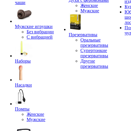
Духи с феромонами
из
чаши
Женские
Ку
Мужские
Юб
шо
ло
Мужские игрушки
По
Без вибрации
чу
Презервативы
С вибрацией
Оральные
презервативы
Супертонкие
презервативы
Наборы
Другие
презервативы
Насадки
Помпы
Женские
Мужские