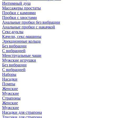
Интимный душ
Массажеры простаты
Пробки с камнями
Пробки с хвостами
Анальные пробки без вибрации
Анальные пробки с накачкой
Секс-куклы
Качели, секс-машины
Эрекционные кольца
Без вибрации
С вибрацией
Менструальные чаши
Мужские игрушки
Без вибрации
С вибрацией
Наборы
Насадки
Помпы
Женские
Мужские
Страпоны
Женские
Мужские
Насадки для страпона
Трусики для страпона