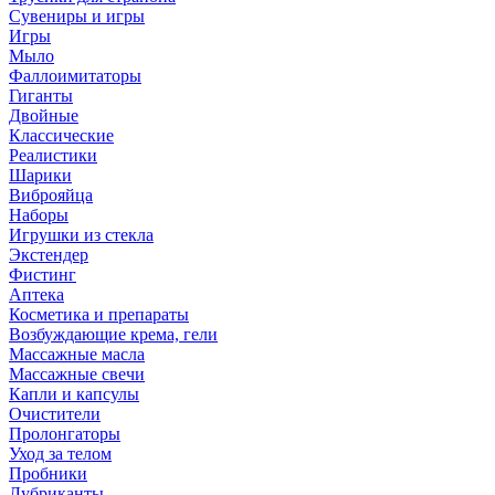
Сувениры и игры
Игры
Мыло
Фаллоимитаторы
Гиганты
Двойные
Классические
Реалистики
Шарики
Виброяйца
Наборы
Игрушки из стекла
Экстендер
Фистинг
Аптека
Косметика и препараты
Возбуждающие крема, гели
Массажные масла
Массажные свечи
Капли и капсулы
Очистители
Пролонгаторы
Уход за телом
Пробники
Лубриканты