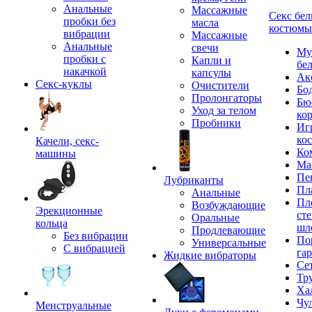
Анальные
Массажные
Секс бел
пробки без
масла
костюмы
вибрации
Массажные
Анальные
свечи
Му
пробки с
Капли и
бе
накачкой
капсулы
Ак
Секс-куклы
Очистители
Бо
Пролонгаторы
Бю
Уход за телом
ко
Пробники
Иг
ко
Качели, секс-
Ко
машины
Ма
Пе
Лубриканты
Пл
Анальные
Пл
Возбуждающие
Эрекционные
сте
Оральные
кольца
шл
Продлевающие
Без вибрации
По
Универсальные
С вибрацией
га
Жидкие вибраторы
Се
Тр
Ха
Чу
Менструальные