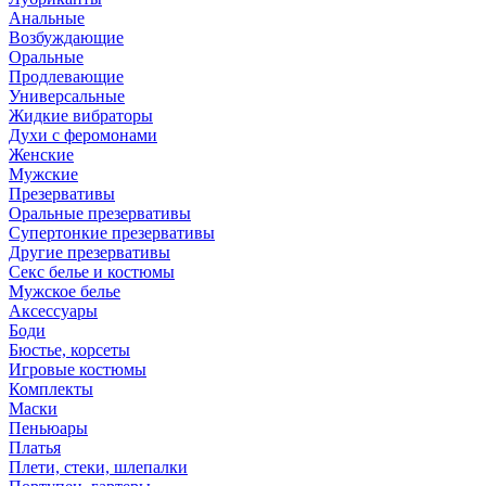
Анальные
Возбуждающие
Оральные
Продлевающие
Универсальные
Жидкие вибраторы
Духи с феромонами
Женские
Мужские
Презервативы
Оральные презервативы
Супертонкие презервативы
Другие презервативы
Секс белье и костюмы
Мужское белье
Аксессуары
Боди
Бюстье, корсеты
Игровые костюмы
Комплекты
Маски
Пеньюары
Платья
Плети, стеки, шлепалки