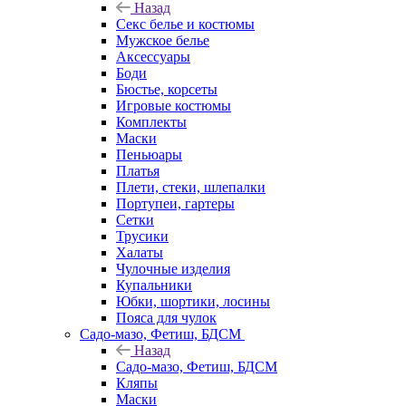
Назад
Секс белье и костюмы
Мужское белье
Аксессуары
Боди
Бюстье, корсеты
Игровые костюмы
Комплекты
Маски
Пеньюары
Платья
Плети, стеки, шлепалки
Портупеи, гартеры
Сетки
Трусики
Халаты
Чулочные изделия
Купальники
Юбки, шортики, лосины
Пояса для чулок
Садо-мазо, Фетиш, БДСМ
Назад
Садо-мазо, Фетиш, БДСМ
Кляпы
Маски