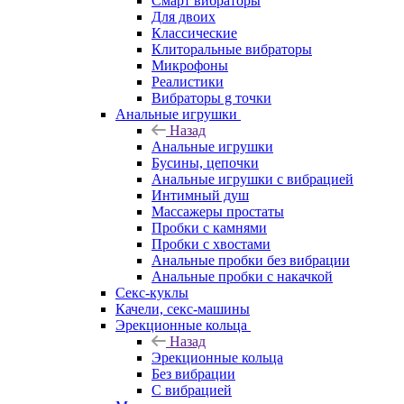
Смарт вибраторы
Для двоих
Классические
Клиторальные вибраторы
Микрофоны
Реалистики
Вибраторы g точки
Анальные игрушки
Назад
Анальные игрушки
Бусины, цепочки
Анальные игрушки с вибрацией
Интимный душ
Массажеры простаты
Пробки с камнями
Пробки с хвостами
Анальные пробки без вибрации
Анальные пробки с накачкой
Секс-куклы
Качели, секс-машины
Эрекционные кольца
Назад
Эрекционные кольца
Без вибрации
С вибрацией