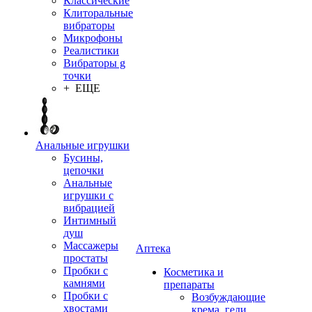
Классические
Клиторальные
вибраторы
Микрофоны
Реалистики
Вибраторы g
точки
+ ЕЩЕ
Анальные игрушки
Бусины,
цепочки
Анальные
игрушки с
вибрацией
Интимный
душ
Массажеры
Аптека
простаты
Пробки с
Косметика и
камнями
препараты
Пробки с
Возбуждающие
хвостами
крема, гели