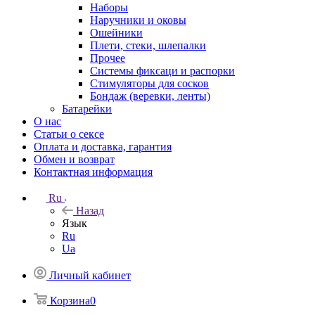
Наборы
Наручники и оковы
Ошейники
Плети, стеки, шлепалки
Прочее
Системы фиксаци и распорки
Стимуляторы для сосков
Бондаж (веревки, ленты)
Батарейки
О нас
Статьи о сексе
Оплата и доставка, гарантия
Обмен и возврат
Контактная информация
Ru
Назад
Язык
Ru
Ua
Личный кабинет
Корзина
0