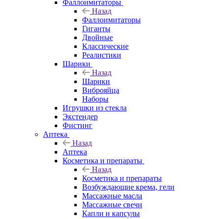
Фаллоимитаторы
Назад
Фаллоимитаторы
Гиганты
Двойные
Классические
Реалистики
Шарики
Назад
Шарики
Виброяйца
Наборы
Игрушки из стекла
Экстендер
Фистинг
Аптека
Назад
Аптека
Косметика и препараты
Назад
Косметика и препараты
Возбуждающие крема, гели
Массажные масла
Массажные свечи
Капли и капсулы