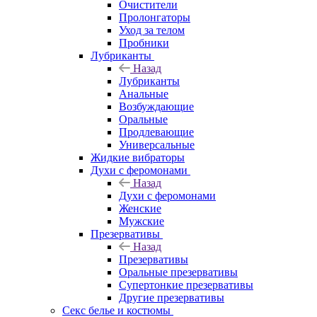
Очистители
Пролонгаторы
Уход за телом
Пробники
Лубриканты
Назад
Лубриканты
Анальные
Возбуждающие
Оральные
Продлевающие
Универсальные
Жидкие вибраторы
Духи с феромонами
Назад
Духи с феромонами
Женские
Мужские
Презервативы
Назад
Презервативы
Оральные презервативы
Супертонкие презервативы
Другие презервативы
Секс белье и костюмы