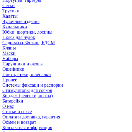
Портупеи, гартеры
Сетки
Трусики
Халаты
Чулочные изделия
Купальники
Юбки, шортики, лосины
Пояса для чулок
Садо-мазо, Фетиш, БДСМ
Кляпы
Маски
Наборы
Наручники и оковы
Ошейники
Плети, стеки, шлепалки
Прочее
Системы фиксаци и распорки
Стимуляторы для сосков
Бондаж (веревки, ленты)
Батарейки
О нас
Статьи о сексе
Оплата и доставка, гарантия
Обмен и возврат
Контактная информация