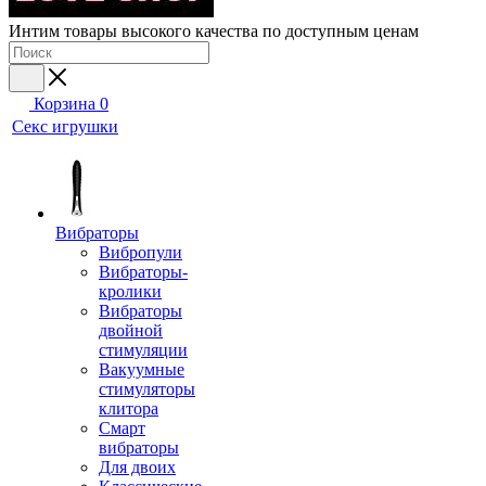
Интим товары высокого качества по доступным ценам
Корзина
0
Секс игрушки
Вибраторы
Вибропули
Вибраторы-
кролики
Вибраторы
двойной
стимуляции
Вакуумные
стимуляторы
клитора
Смарт
вибраторы
Для двоих