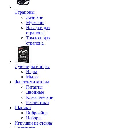
Страпоны
Женские
Мужские
Насадки для
страпона
Трусики для
страпона
Сувениры и игры
Игры
Мыло
Фаллоимитаторы
Гиганты
Двойные
Классические
Реалистики
Шарики
Виброяйца
Наборы
Игрушки из стекла