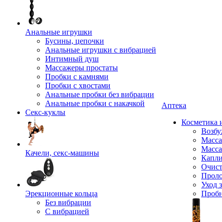
Анальные игрушки
Бусины, цепочки
Анальные игрушки с вибрацией
Интимный душ
Массажеры простаты
Пробки с камнями
Пробки с хвостами
Анальные пробки без вибрации
Анальные пробки с накачкой
Аптека
Секс-куклы
Косметика 
Возбу
Масса
Масса
Качели, секс-машины
Капли
Очист
Прол
Уход 
Эрекционные кольца
Проб
Без вибрации
С вибрацией