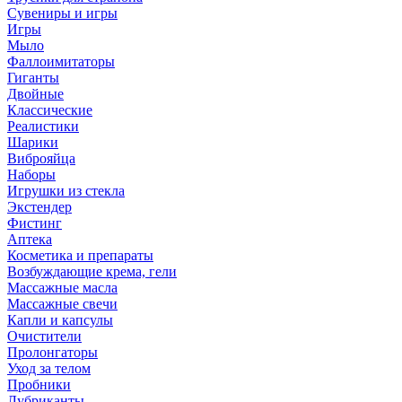
Сувениры и игры
Игры
Мыло
Фаллоимитаторы
Гиганты
Двойные
Классические
Реалистики
Шарики
Виброяйца
Наборы
Игрушки из стекла
Экстендер
Фистинг
Аптека
Косметика и препараты
Возбуждающие крема, гели
Массажные масла
Массажные свечи
Капли и капсулы
Очистители
Пролонгаторы
Уход за телом
Пробники
Лубриканты