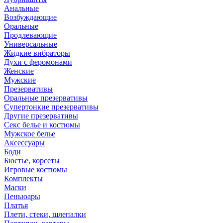
Анальные
Возбуждающие
Оральные
Продлевающие
Универсальные
Жидкие вибраторы
Духи с феромонами
Женские
Мужские
Презервативы
Оральные презервативы
Супертонкие презервативы
Другие презервативы
Секс белье и костюмы
Мужское белье
Аксессуары
Боди
Бюстье, корсеты
Игровые костюмы
Комплекты
Маски
Пеньюары
Платья
Плети, стеки, шлепалки