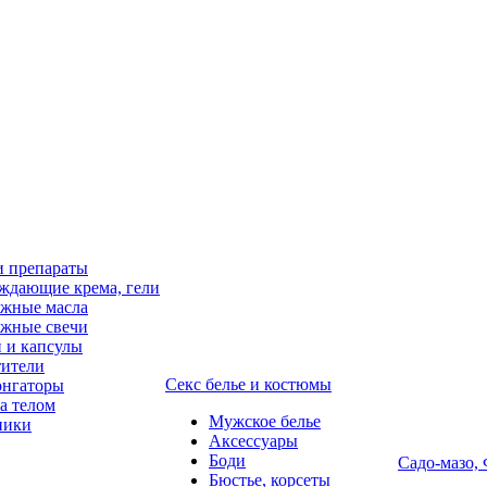
и препараты
ждающие крема, гели
жные масла
жные свечи
 и капсулы
ители
Секс белье и костюмы
онгаторы
за телом
Мужское белье
ники
Аксессуары
Боди
Садо-мазо,
Бюстье, корсеты