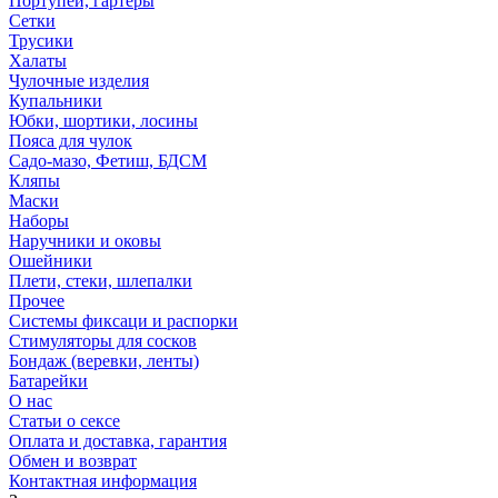
Портупеи, гартеры
Сетки
Трусики
Халаты
Чулочные изделия
Купальники
Юбки, шортики, лосины
Пояса для чулок
Садо-мазо, Фетиш, БДСМ
Кляпы
Маски
Наборы
Наручники и оковы
Ошейники
Плети, стеки, шлепалки
Прочее
Системы фиксаци и распорки
Стимуляторы для сосков
Бондаж (веревки, ленты)
Батарейки
О нас
Статьи о сексе
Оплата и доставка, гарантия
Обмен и возврат
Контактная информация