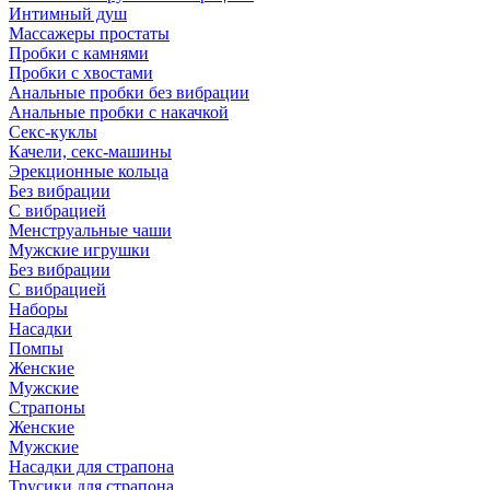
Интимный душ
Массажеры простаты
Пробки с камнями
Пробки с хвостами
Анальные пробки без вибрации
Анальные пробки с накачкой
Секс-куклы
Качели, секс-машины
Эрекционные кольца
Без вибрации
С вибрацией
Менструальные чаши
Мужские игрушки
Без вибрации
С вибрацией
Наборы
Насадки
Помпы
Женские
Мужские
Страпоны
Женские
Мужские
Насадки для страпона
Трусики для страпона