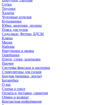
Портупеи, гартеры
Сетки
Трусики
Халаты
Чулочные изделия
Купальники
Юбки, шортики, лосины
Пояса для чулок
Садо-мазо, Фетиш, БДСМ
Кляпы
Маски
Наборы
Наручники и оковы
Ошейники
Плети, стеки, шлепалки
Прочее
Системы фиксаци и распорки
Стимуляторы для сосков
Бондаж (веревки, ленты)
Батарейки
О нас
Статьи о сексе
Оплата и доставка, гарантия
Обмен и возврат
Контактная информация