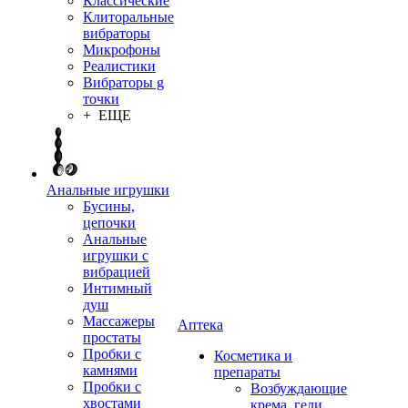
Классические
Клиторальные
вибраторы
Микрофоны
Реалистики
Вибраторы g
точки
+ ЕЩЕ
Анальные игрушки
Бусины,
цепочки
Анальные
игрушки с
вибрацией
Интимный
душ
Массажеры
Аптека
простаты
Пробки с
Косметика и
камнями
препараты
Пробки с
Возбуждающие
хвостами
крема, гели