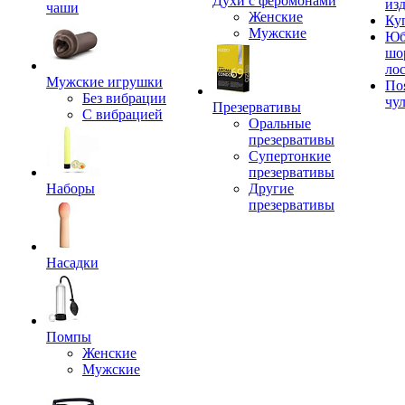
Духи с феромонами
из
чаши
Женские
Ку
Мужские
Юб
шо
ло
Мужские игрушки
По
Без вибрации
чу
Презервативы
С вибрацией
Оральные
презервативы
Супертонкие
презервативы
Наборы
Другие
презервативы
Насадки
Помпы
Женские
Мужские