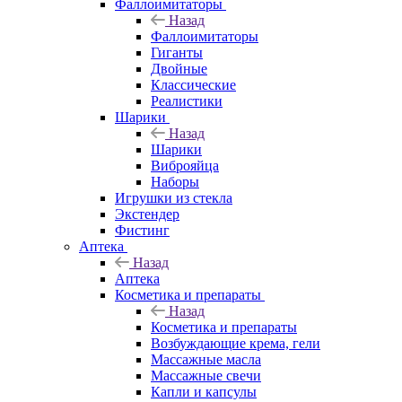
Фаллоимитаторы
Назад
Фаллоимитаторы
Гиганты
Двойные
Классические
Реалистики
Шарики
Назад
Шарики
Виброяйца
Наборы
Игрушки из стекла
Экстендер
Фистинг
Аптека
Назад
Аптека
Косметика и препараты
Назад
Косметика и препараты
Возбуждающие крема, гели
Массажные масла
Массажные свечи
Капли и капсулы