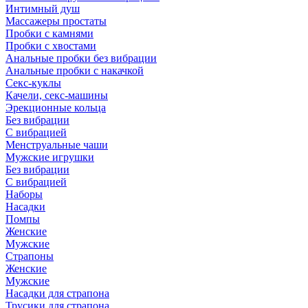
Интимный душ
Массажеры простаты
Пробки с камнями
Пробки с хвостами
Анальные пробки без вибрации
Анальные пробки с накачкой
Секс-куклы
Качели, секс-машины
Эрекционные кольца
Без вибрации
С вибрацией
Менструальные чаши
Мужские игрушки
Без вибрации
С вибрацией
Наборы
Насадки
Помпы
Женские
Мужские
Страпоны
Женские
Мужские
Насадки для страпона
Трусики для страпона