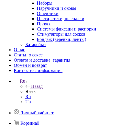
Наборы
Наручники и оковы
Ошейники
Плети, стеки, шлепалки
Прочее
Системы фиксаци и распорки
Стимуляторы для сосков
Бондаж (веревки, ленты)
Батарейки
О нас
Статьи о сексе
Оплата и доставка, гарантия
Обмен и возврат
Контактная информация
Ru
Назад
Язык
Ru
Ua
Личный кабинет
Корзина
0