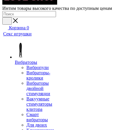
Интим товары высокого качества по доступным ценам
Корзина
0
Секс игрушки
Вибраторы
Вибропули
Вибраторы-
кролики
Вибраторы
двойной
стимуляции
Вакуумные
стимуляторы
клитора
Смарт
вибраторы
Для двоих