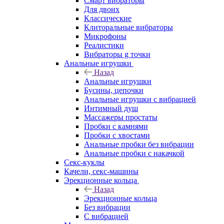
Смарт вибраторы
Для двоих
Классические
Клиторальные вибраторы
Микрофоны
Реалистики
Вибраторы g точки
Анальные игрушки
Назад
Анальные игрушки
Бусины, цепочки
Анальные игрушки с вибрацией
Интимный душ
Массажеры простаты
Пробки с камнями
Пробки с хвостами
Анальные пробки без вибрации
Анальные пробки с накачкой
Секс-куклы
Качели, секс-машины
Эрекционные кольца
Назад
Эрекционные кольца
Без вибрации
С вибрацией