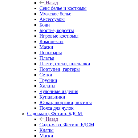
Назад
Секс белье и костюмы
Мужское белье
Аксессуары
Боди
Бюстье, корсеты
Игровые костюмы
Комплекты
Маски
Пеньюары
Платья
Плети, стеки, шлепалки
Портупеи, гартеры
Сетки
Трусики
Халаты
Чулочные изделия
Купальники
Юбки, шортики, лосины
Пояса для чулок
Садо-мазо, Фетиш, БДСМ
Назад
Садо-мазо, Фетиш, БДСМ
Кляпы
Маски