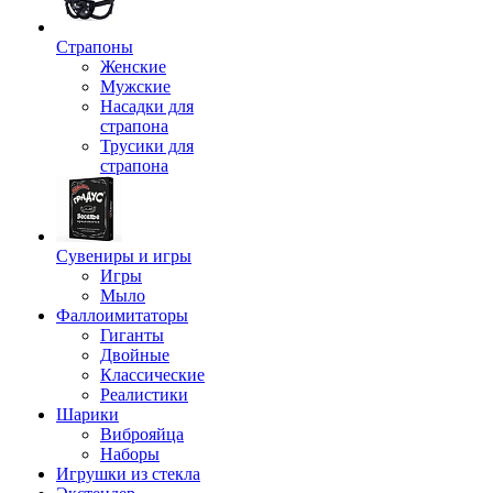
Страпоны
Женские
Мужские
Насадки для
страпона
Трусики для
страпона
Сувениры и игры
Игры
Мыло
Фаллоимитаторы
Гиганты
Двойные
Классические
Реалистики
Шарики
Виброяйца
Наборы
Игрушки из стекла