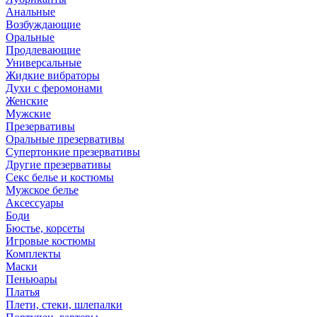
Анальные
Возбуждающие
Оральные
Продлевающие
Универсальные
Жидкие вибраторы
Духи с феромонами
Женские
Мужские
Презервативы
Оральные презервативы
Супертонкие презервативы
Другие презервативы
Секс белье и костюмы
Мужское белье
Аксессуары
Боди
Бюстье, корсеты
Игровые костюмы
Комплекты
Маски
Пеньюары
Платья
Плети, стеки, шлепалки