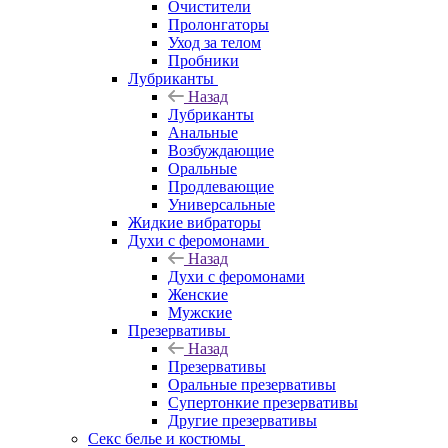
Очистители
Пролонгаторы
Уход за телом
Пробники
Лубриканты
Назад
Лубриканты
Анальные
Возбуждающие
Оральные
Продлевающие
Универсальные
Жидкие вибраторы
Духи с феромонами
Назад
Духи с феромонами
Женские
Мужские
Презервативы
Назад
Презервативы
Оральные презервативы
Супертонкие презервативы
Другие презервативы
Секс белье и костюмы