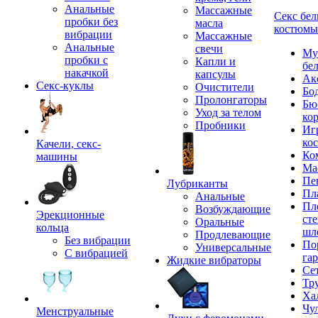
Анальные
Массажные
Секс бел
пробки без
масла
костюмы
вибрации
Массажные
Анальные
свечи
Му
пробки с
Капли и
бе
накачкой
капсулы
Ак
Секс-куклы
Очистители
Бо
Пролонгаторы
Бю
Уход за телом
ко
Пробники
Иг
ко
Качели, секс-
Ко
машины
Ма
Пе
Лубриканты
Пл
Анальные
Пл
Возбуждающие
Эрекционные
сте
Оральные
кольца
шл
Продлевающие
Без вибрации
По
Универсальные
С вибрацией
га
Жидкие вибраторы
Се
Тр
Ха
Чу
Менструальные