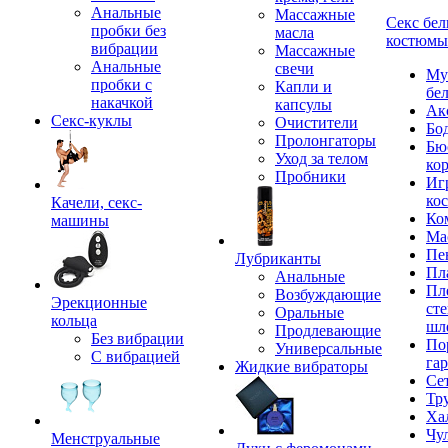
Анальные
Массажные
Секс бел
пробки без
масла
костюмы
вибрации
Массажные
Анальные
свечи
Му
пробки с
Капли и
бе
накачкой
капсулы
Ак
Секс-куклы
Очистители
Бо
Пролонгаторы
Бю
Уход за телом
ко
Пробники
Иг
ко
Качели, секс-
Ко
машины
Ма
Пе
Лубриканты
Пл
Анальные
Пл
Возбуждающие
Эрекционные
сте
Оральные
кольца
шл
Продлевающие
Без вибрации
По
Универсальные
С вибрацией
га
Жидкие вибраторы
Се
Тр
Ха
Чу
Менструальные