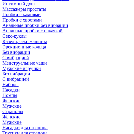
Интимный душ
Массажеры простаты
Пробки с камнями
Пробки с хвостами
Анальные пробки без вибрации
Анальные пробки с накачкой
Секс-куклы
Качели, секс-машины
Эрекционные кольца
Без вибрации
С вибрацией
Менструальные чаши
Мужские игрушки
Без вибрации
С вибрацией
Наборы
Насадки
Помпы
Женские
Мужские
Страпоны
Женские
Мужские
Насадки для страпона
Трусики для страпона