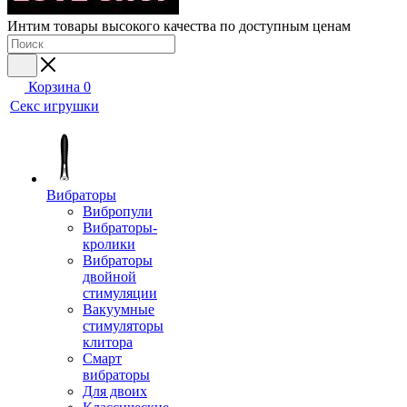
Интим товары высокого качества по доступным ценам
Корзина
0
Секс игрушки
Вибраторы
Вибропули
Вибраторы-
кролики
Вибраторы
двойной
стимуляции
Вакуумные
стимуляторы
клитора
Смарт
вибраторы
Для двоих