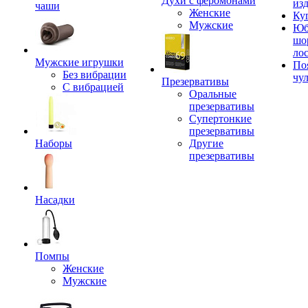
Духи с феромонами
из
чаши
Женские
Ку
Мужские
Юб
шо
ло
Мужские игрушки
По
Без вибрации
чу
Презервативы
С вибрацией
Оральные
презервативы
Супертонкие
презервативы
Наборы
Другие
презервативы
Насадки
Помпы
Женские
Мужские