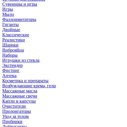
Сувениры и игры
Игры
Мыло
Фаллоимитаторы
Гиганты
Двойные
Классические
Реалистики
Шарики
Виброяйца
Наборы
Игрушки из стекла
Экстендер
Фистинг
Аптека
Косметика и препараты
Возбуждающие крема, гели
Массажные масла
Массажные свечи
Капли и капсулы
Очистители
Пролонгаторы
Уход за телом
Пробники
Лубриканты