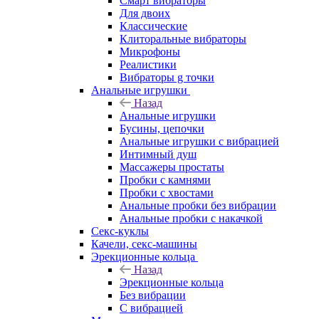
Смарт вибраторы
Для двоих
Классические
Клиторальные вибраторы
Микрофоны
Реалистики
Вибраторы g точки
Анальные игрушки
Назад
Анальные игрушки
Бусины, цепочки
Анальные игрушки с вибрацией
Интимный душ
Массажеры простаты
Пробки с камнями
Пробки с хвостами
Анальные пробки без вибрации
Анальные пробки с накачкой
Секс-куклы
Качели, секс-машины
Эрекционные кольца
Назад
Эрекционные кольца
Без вибрации
С вибрацией