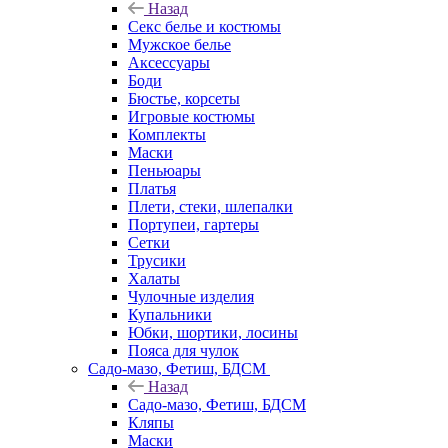
Назад
Секс белье и костюмы
Мужское белье
Аксессуары
Боди
Бюстье, корсеты
Игровые костюмы
Комплекты
Маски
Пеньюары
Платья
Плети, стеки, шлепалки
Портупеи, гартеры
Сетки
Трусики
Халаты
Чулочные изделия
Купальники
Юбки, шортики, лосины
Пояса для чулок
Садо-мазо, Фетиш, БДСМ
Назад
Садо-мазо, Фетиш, БДСМ
Кляпы
Маски