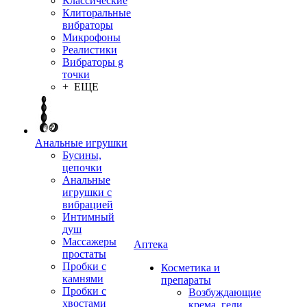
Классические
Клиторальные
вибраторы
Микрофоны
Реалистики
Вибраторы g
точки
+ ЕЩЕ
Анальные игрушки
Бусины,
цепочки
Анальные
игрушки с
вибрацией
Интимный
душ
Массажеры
Аптека
простаты
Пробки с
Косметика и
камнями
препараты
Пробки с
Возбуждающие
хвостами
крема, гели