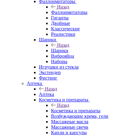
Фаллоимитаторы
Назад
Фаллоимитаторы
Гиганты
Двойные
Классические
Реалистики
Шарики
Назад
Шарики
Виброяйца
Наборы
Игрушки из стекла
Экстендер
Фистинг
Аптека
Назад
Аптека
Косметика и препараты
Назад
Косметика и препараты
Возбуждающие крема, гели
Массажные масла
Массажные свечи
Капли и капсулы