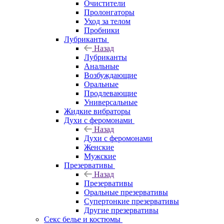
Очистители
Пролонгаторы
Уход за телом
Пробники
Лубриканты
Назад
Лубриканты
Анальные
Возбуждающие
Оральные
Продлевающие
Универсальные
Жидкие вибраторы
Духи с феромонами
Назад
Духи с феромонами
Женские
Мужские
Презервативы
Назад
Презервативы
Оральные презервативы
Супертонкие презервативы
Другие презервативы
Секс белье и костюмы