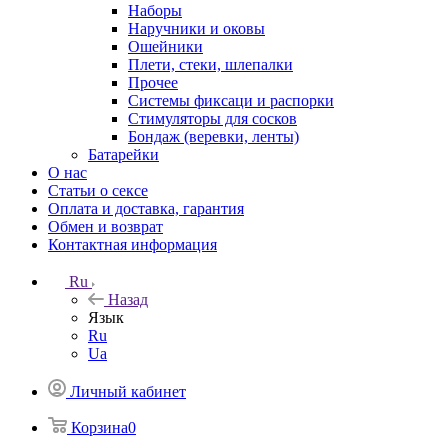
Наборы
Наручники и оковы
Ошейники
Плети, стеки, шлепалки
Прочее
Системы фиксаци и распорки
Стимуляторы для сосков
Бондаж (веревки, ленты)
Батарейки
О нас
Статьи о сексе
Оплата и доставка, гарантия
Обмен и возврат
Контактная информация
Ru
Назад
Язык
Ru
Ua
Личный кабинет
Корзина
0