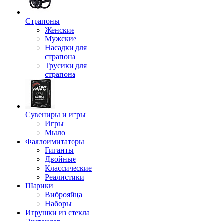
Страпоны
Женские
Мужские
Насадки для
страпона
Трусики для
страпона
Сувениры и игры
Игры
Мыло
Фаллоимитаторы
Гиганты
Двойные
Классические
Реалистики
Шарики
Виброяйца
Наборы
Игрушки из стекла