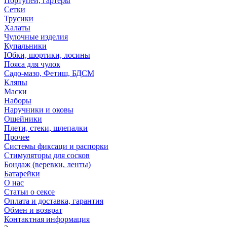
Портупеи, гартеры
Сетки
Трусики
Халаты
Чулочные изделия
Купальники
Юбки, шортики, лосины
Пояса для чулок
Садо-мазо, Фетиш, БДСМ
Кляпы
Маски
Наборы
Наручники и оковы
Ошейники
Плети, стеки, шлепалки
Прочее
Системы фиксаци и распорки
Стимуляторы для сосков
Бондаж (веревки, ленты)
Батарейки
О нас
Статьи о сексе
Оплата и доставка, гарантия
Обмен и возврат
Контактная информация