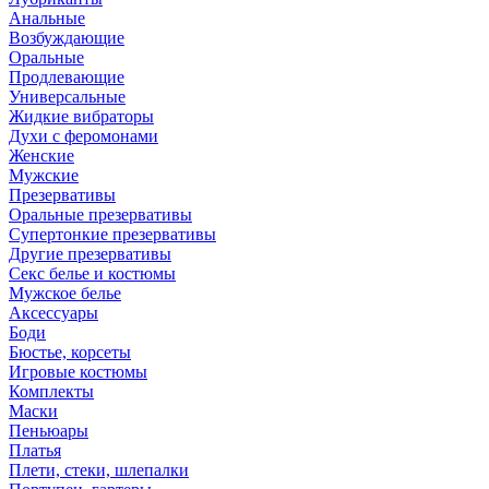
Анальные
Возбуждающие
Оральные
Продлевающие
Универсальные
Жидкие вибраторы
Духи с феромонами
Женские
Мужские
Презервативы
Оральные презервативы
Супертонкие презервативы
Другие презервативы
Секс белье и костюмы
Мужское белье
Аксессуары
Боди
Бюстье, корсеты
Игровые костюмы
Комплекты
Маски
Пеньюары
Платья
Плети, стеки, шлепалки