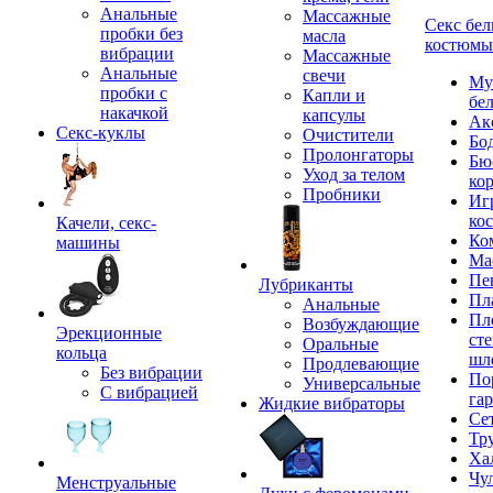
Анальные
Массажные
Секс бел
пробки без
масла
костюмы
вибрации
Массажные
Анальные
свечи
Му
пробки с
Капли и
бе
накачкой
капсулы
Ак
Секс-куклы
Очистители
Бо
Пролонгаторы
Бю
Уход за телом
ко
Пробники
Иг
ко
Качели, секс-
Ко
машины
Ма
Пе
Лубриканты
Пл
Анальные
Пл
Возбуждающие
Эрекционные
сте
Оральные
кольца
шл
Продлевающие
Без вибрации
По
Универсальные
С вибрацией
га
Жидкие вибраторы
Се
Тр
Ха
Чу
Менструальные