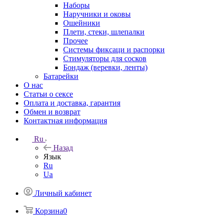
Наборы
Наручники и оковы
Ошейники
Плети, стеки, шлепалки
Прочее
Системы фиксаци и распорки
Стимуляторы для сосков
Бондаж (веревки, ленты)
Батарейки
О нас
Статьи о сексе
Оплата и доставка, гарантия
Обмен и возврат
Контактная информация
Ru
Назад
Язык
Ru
Ua
Личный кабинет
Корзина
0