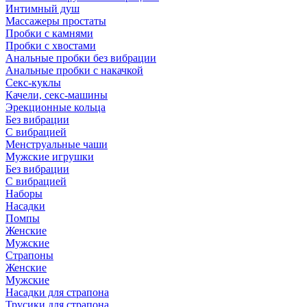
Интимный душ
Массажеры простаты
Пробки с камнями
Пробки с хвостами
Анальные пробки без вибрации
Анальные пробки с накачкой
Секс-куклы
Качели, секс-машины
Эрекционные кольца
Без вибрации
С вибрацией
Менструальные чаши
Мужские игрушки
Без вибрации
С вибрацией
Наборы
Насадки
Помпы
Женские
Мужские
Страпоны
Женские
Мужские
Насадки для страпона
Трусики для страпона