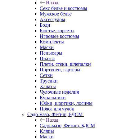
Назад
Секс белье и костюмы
Мужское белье
Аксессуары
Боди
Бюстье, корсеты
Игровые костюмы
Комплекты
Маски
Пеньюары
Платья
Плети, стеки, шлепалки
Портупеи, гартеры
Сетки
Трусики
Халаты
Чулочные изделия
Купальники
Юбки, шортики, лосины
Пояса для чулок
Садо-мазо, Фетиш, БДСМ
Назад
Садо-мазо, Фетиш, БДСМ
Кляпы
Маски