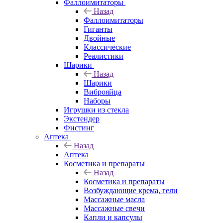
Фаллоимитаторы
Назад
Фаллоимитаторы
Гиганты
Двойные
Классические
Реалистики
Шарики
Назад
Шарики
Виброяйца
Наборы
Игрушки из стекла
Экстендер
Фистинг
Аптека
Назад
Аптека
Косметика и препараты
Назад
Косметика и препараты
Возбуждающие крема, гели
Массажные масла
Массажные свечи
Капли и капсулы