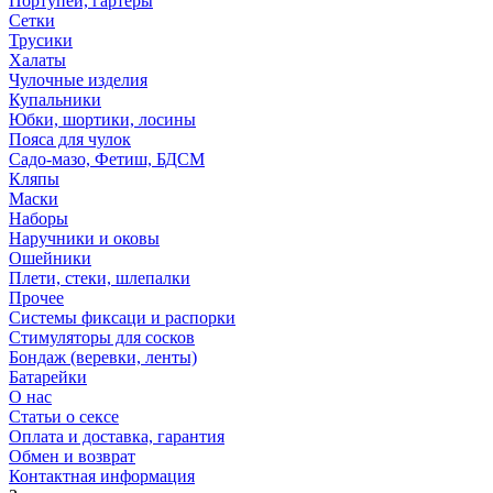
Портупеи, гартеры
Сетки
Трусики
Халаты
Чулочные изделия
Купальники
Юбки, шортики, лосины
Пояса для чулок
Садо-мазо, Фетиш, БДСМ
Кляпы
Маски
Наборы
Наручники и оковы
Ошейники
Плети, стеки, шлепалки
Прочее
Системы фиксаци и распорки
Стимуляторы для сосков
Бондаж (веревки, ленты)
Батарейки
О нас
Статьи о сексе
Оплата и доставка, гарантия
Обмен и возврат
Контактная информация