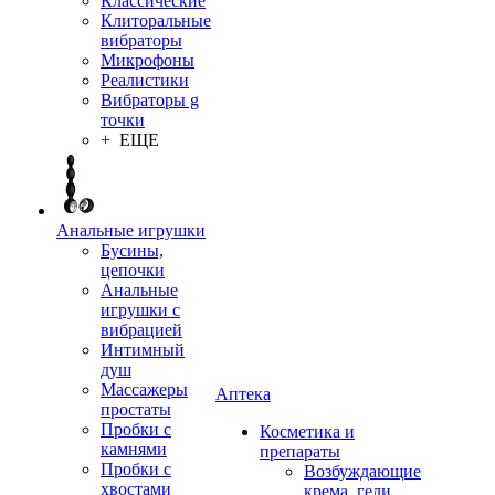
Классические
Клиторальные
вибраторы
Микрофоны
Реалистики
Вибраторы g
точки
+ ЕЩЕ
Анальные игрушки
Бусины,
цепочки
Анальные
игрушки с
вибрацией
Интимный
душ
Массажеры
Аптека
простаты
Пробки с
Косметика и
камнями
препараты
Пробки с
Возбуждающие
хвостами
крема, гели