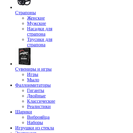
Страпоны
Женские
Мужские
Насадки для
страпона
Трусики для
страпона
Сувениры и игры
Игры
Мыло
Фаллоимитаторы
Гиганты
Двойные
Классические
Реалистики
Шарики
Виброяйца
Наборы
Игрушки из стекла