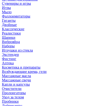
Сувениры и игры
Игры
Мыло
Фаллоимитаторы
Гиганты
Двойные
Классические
Реалистики
Шарики
Виброяйца
Наборы
Игрушки из стекла
Экстендер
Фистинг
Аптека
Косметика и препараты
Возбуждающие крема, гели
Массажные масла
Массажные свечи
Капли и капсулы
Очистители
Пролонгаторы
Уход за телом
Пробники
Лубриканты