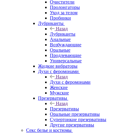
Очистители
Пролонгаторы
Уход за телом
Пробники
Лубриканты
Назад
Лубриканты
Анальные
Возбуждающие
Оральные
Продлевающие
Универсальные
Жидкие вибраторы
Духи с феромонами
Назад
Духи с феромонами
Женские
Мужские
Презервативы
Назад
Презервативы
Оральные презервативы
Супертонкие презервативы
Другие презервативы
Секс белье и костюмы