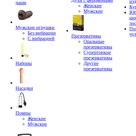
Духи с феромонами
из
чаши
Женские
Ку
Мужские
Юб
шо
ло
Мужские игрушки
По
Без вибрации
чу
Презервативы
С вибрацией
Оральные
презервативы
Супертонкие
презервативы
Наборы
Другие
презервативы
Насадки
Помпы
Женские
Мужские