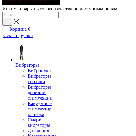
Интим товары высокого качества по доступным ценам
Корзина
0
Секс игрушки
Вибраторы
Вибропули
Вибраторы-
кролики
Вибраторы
двойной
стимуляции
Вакуумные
стимуляторы
клитора
Смарт
вибраторы
Для двоих