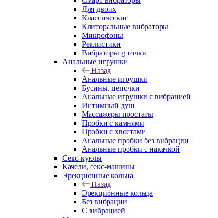
Смарт вибраторы
Для двоих
Классические
Клиторальные вибраторы
Микрофоны
Реалистики
Вибраторы g точки
Анальные игрушки
Назад
Анальные игрушки
Бусины, цепочки
Анальные игрушки с вибрацией
Интимный душ
Массажеры простаты
Пробки с камнями
Пробки с хвостами
Анальные пробки без вибрации
Анальные пробки с накачкой
Секс-куклы
Качели, секс-машины
Эрекционные кольца
Назад
Эрекционные кольца
Без вибрации
С вибрацией