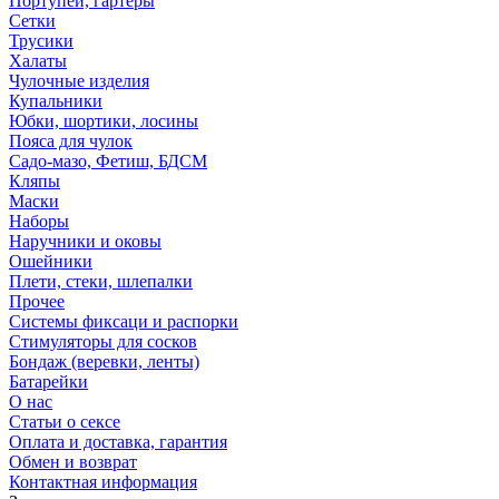
Портупеи, гартеры
Сетки
Трусики
Халаты
Чулочные изделия
Купальники
Юбки, шортики, лосины
Пояса для чулок
Садо-мазо, Фетиш, БДСМ
Кляпы
Маски
Наборы
Наручники и оковы
Ошейники
Плети, стеки, шлепалки
Прочее
Системы фиксаци и распорки
Стимуляторы для сосков
Бондаж (веревки, ленты)
Батарейки
О нас
Статьи о сексе
Оплата и доставка, гарантия
Обмен и возврат
Контактная информация