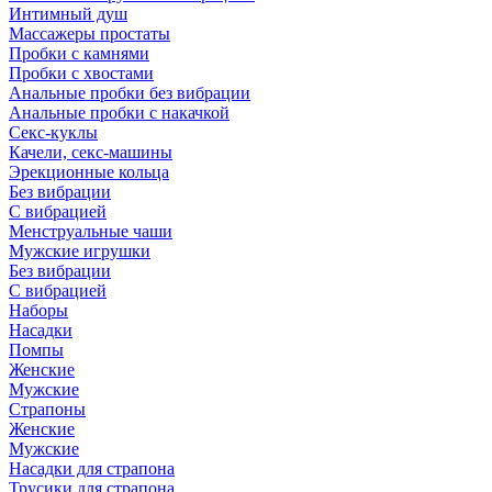
Интимный душ
Массажеры простаты
Пробки с камнями
Пробки с хвостами
Анальные пробки без вибрации
Анальные пробки с накачкой
Секс-куклы
Качели, секс-машины
Эрекционные кольца
Без вибрации
С вибрацией
Менструальные чаши
Мужские игрушки
Без вибрации
С вибрацией
Наборы
Насадки
Помпы
Женские
Мужские
Страпоны
Женские
Мужские
Насадки для страпона
Трусики для страпона