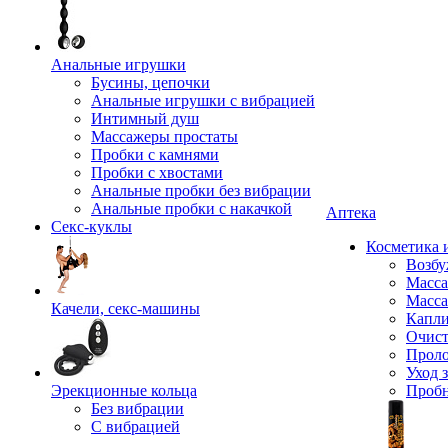
Анальные игрушки
Бусины, цепочки
Анальные игрушки с вибрацией
Интимный душ
Массажеры простаты
Пробки с камнями
Пробки с хвостами
Анальные пробки без вибрации
Анальные пробки с накачкой
Аптека
Секс-куклы
Косметика 
Возбу
Масса
Масса
Качели, секс-машины
Капли
Очист
Прол
Уход 
Эрекционные кольца
Проб
Без вибрации
С вибрацией