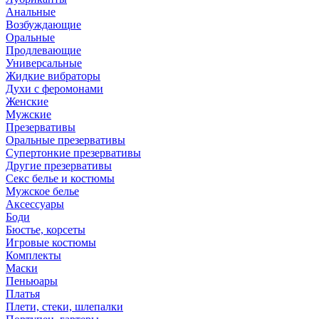
Анальные
Возбуждающие
Оральные
Продлевающие
Универсальные
Жидкие вибраторы
Духи с феромонами
Женские
Мужские
Презервативы
Оральные презервативы
Супертонкие презервативы
Другие презервативы
Секс белье и костюмы
Мужское белье
Аксессуары
Боди
Бюстье, корсеты
Игровые костюмы
Комплекты
Маски
Пеньюары
Платья
Плети, стеки, шлепалки