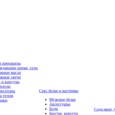
и препараты
ждающие крема, гели
жные масла
жные свечи
 и капсулы
ители
Секс белье и костюмы
онгаторы
за телом
Мужское белье
ники
Аксессуары
Боди
Садо-мазо,
Бюстье, корсеты