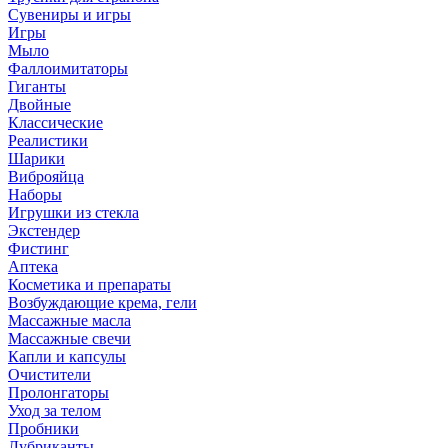
Сувениры и игры
Игры
Мыло
Фаллоимитаторы
Гиганты
Двойные
Классические
Реалистики
Шарики
Виброяйца
Наборы
Игрушки из стекла
Экстендер
Фистинг
Аптека
Косметика и препараты
Возбуждающие крема, гели
Массажные масла
Массажные свечи
Капли и капсулы
Очистители
Пролонгаторы
Уход за телом
Пробники
Лубриканты