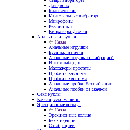
Смарт вибраторы
Для двоих
Классические
Клиторальные вибраторы
Микрофоны
Реалистики
Вибраторы g точки
Анальные игрушки
Назад
Анальные игрушки
Бусины, цепочки
Анальные игрушки с вибрацией
Интимный душ
Массажеры простаты
Пробки с камнями
Пробки с хвостами
Анальные пробки без вибрации
Анальные пробки с накачкой
Секс-куклы
Качели, секс-машины
Эрекционные кольца
Назад
Эрекционные кольца
Без вибрации
С вибрацией