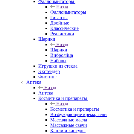
Фаллоимитаторы
Назад
Фаллоимитаторы
Гиганты
Двойные
Классические
Реалистики
Шарики
Назад
Шарики
Виброяйца
Наборы
Игрушки из стекла
Экстендер
Фистинг
Аптека
Назад
Аптека
Косметика и препараты
Назад
Косметика и препараты
Возбуждающие крема, гели
Массажные масла
Массажные свечи
Капли и капсулы