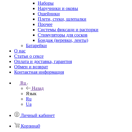
Наборы
Наручники и оковы
Ошейники
Плети, стеки, шлепалки
Прочее
Системы фиксаци и распорки
Стимуляторы для сосков
Бондаж (веревки, ленты)
Батарейки
О нас
Статьи о сексе
Оплата и доставка, гарантия
Обмен и возврат
Контактная информация
Ru
Назад
Язык
Ru
Ua
Личный кабинет
Корзина
0