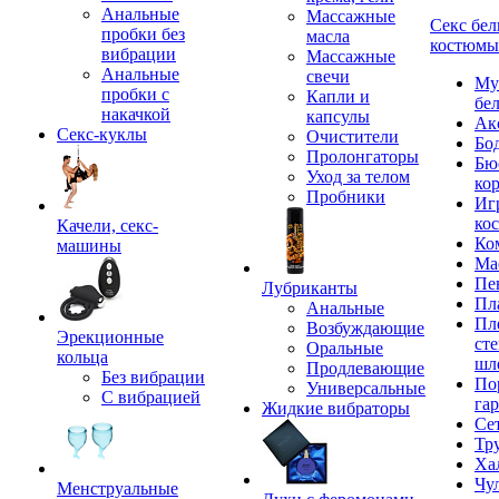
Анальные
Массажные
Секс бел
пробки без
масла
костюмы
вибрации
Массажные
Анальные
свечи
Му
пробки с
Капли и
бе
накачкой
капсулы
Ак
Секс-куклы
Очистители
Бо
Пролонгаторы
Бю
Уход за телом
ко
Пробники
Иг
ко
Качели, секс-
Ко
машины
Ма
Пе
Лубриканты
Пл
Анальные
Пл
Возбуждающие
Эрекционные
сте
Оральные
кольца
шл
Продлевающие
Без вибрации
По
Универсальные
С вибрацией
га
Жидкие вибраторы
Се
Тр
Ха
Чу
Менструальные