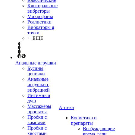
Классические
Клиторальные
вибраторы
Микрофоны
Реалистики
Вибраторы g
точки
+ ЕЩЕ
Анальные игрушки
Бусины,
цепочки
Анальные
игрушки с
вибрацией
Интимный
душ
Массажеры
Аптека
простаты
Пробки с
Косметика и
камнями
препараты
Пробки с
Возбуждающие
хвостами
крема, гели