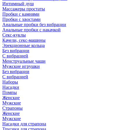
Интимный душ
Массажеры простаты
Пробки с камнями
Пробки с хвостами
Анальные пробки без вибрации
Анальные пробки с накачкой
Секс-куклы
Качели, секс-машины
Эрекционные кольца
Без вибрации
С вибрацией
Менструальные чаши
Мужские игрушки
Без вибрации
С вибрацией
Наборы
Насадки
Помпы
Женские
Мужские
Страпоны
Женские
Мужские
Насадки для страпона
Трусики для страпона