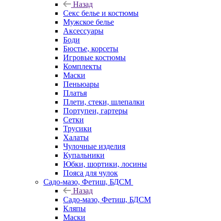
Назад
Секс белье и костюмы
Мужское белье
Аксессуары
Боди
Бюстье, корсеты
Игровые костюмы
Комплекты
Маски
Пеньюары
Платья
Плети, стеки, шлепалки
Портупеи, гартеры
Сетки
Трусики
Халаты
Чулочные изделия
Купальники
Юбки, шортики, лосины
Пояса для чулок
Садо-мазо, Фетиш, БДСМ
Назад
Садо-мазо, Фетиш, БДСМ
Кляпы
Маски