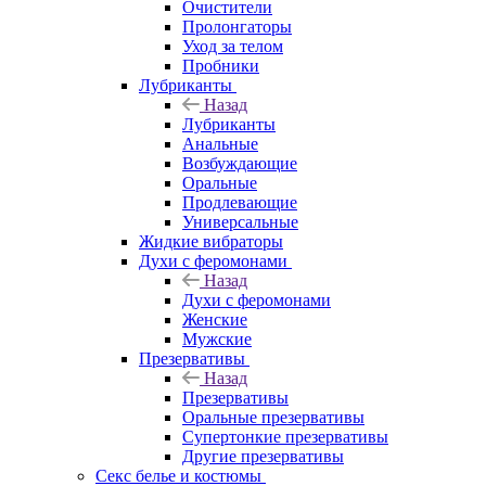
Очистители
Пролонгаторы
Уход за телом
Пробники
Лубриканты
Назад
Лубриканты
Анальные
Возбуждающие
Оральные
Продлевающие
Универсальные
Жидкие вибраторы
Духи с феромонами
Назад
Духи с феромонами
Женские
Мужские
Презервативы
Назад
Презервативы
Оральные презервативы
Супертонкие презервативы
Другие презервативы
Секс белье и костюмы