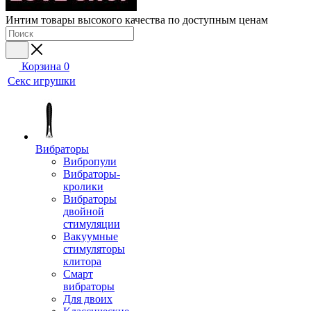
Интим товары высокого качества по доступным ценам
Корзина
0
Секс игрушки
Вибраторы
Вибропули
Вибраторы-
кролики
Вибраторы
двойной
стимуляции
Вакуумные
стимуляторы
клитора
Смарт
вибраторы
Для двоих