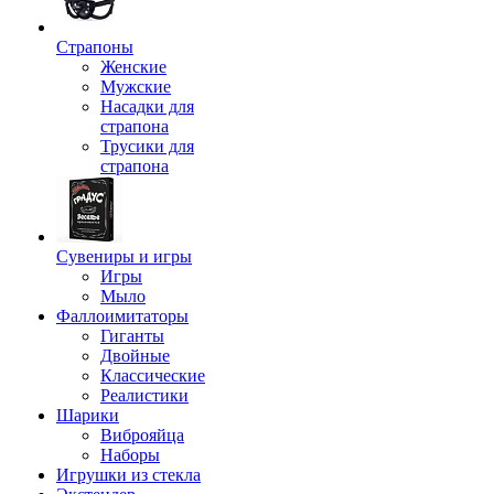
Страпоны
Женские
Мужские
Насадки для
страпона
Трусики для
страпона
Сувениры и игры
Игры
Мыло
Фаллоимитаторы
Гиганты
Двойные
Классические
Реалистики
Шарики
Виброяйца
Наборы
Игрушки из стекла