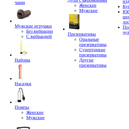
Духи с феромонами
из
чаши
Женские
Ку
Мужские
Юб
шо
ло
Мужские игрушки
По
Без вибрации
чу
Презервативы
С вибрацией
Оральные
презервативы
Супертонкие
презервативы
Наборы
Другие
презервативы
Насадки
Помпы
Женские
Мужские