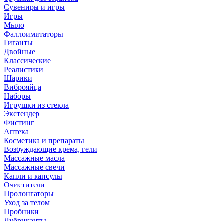
Сувениры и игры
Игры
Мыло
Фаллоимитаторы
Гиганты
Двойные
Классические
Реалистики
Шарики
Виброяйца
Наборы
Игрушки из стекла
Экстендер
Фистинг
Аптека
Косметика и препараты
Возбуждающие крема, гели
Массажные масла
Массажные свечи
Капли и капсулы
Очистители
Пролонгаторы
Уход за телом
Пробники
Лубриканты