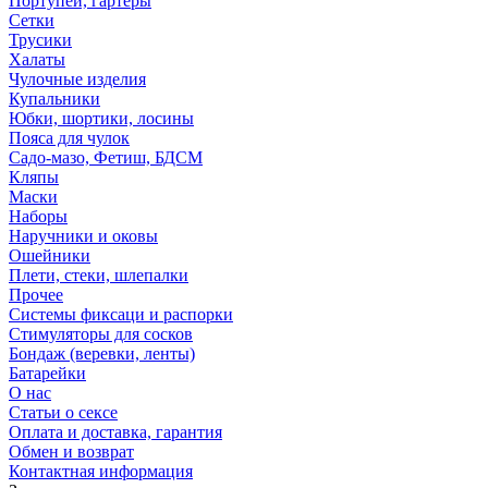
Портупеи, гартеры
Сетки
Трусики
Халаты
Чулочные изделия
Купальники
Юбки, шортики, лосины
Пояса для чулок
Садо-мазо, Фетиш, БДСМ
Кляпы
Маски
Наборы
Наручники и оковы
Ошейники
Плети, стеки, шлепалки
Прочее
Системы фиксаци и распорки
Стимуляторы для сосков
Бондаж (веревки, ленты)
Батарейки
О нас
Статьи о сексе
Оплата и доставка, гарантия
Обмен и возврат
Контактная информация