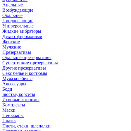
Анальные
Возбуждающие
Оральные
Продлевающие
Универсальные
Жидкие вибраторы
Духи с феромонами
Женские
Мужские
Презервативы
Оральные презервативы
Супертонкие презервативы
Другие презервативы
Секс белье и костюмы
Мужское белье
Аксессуары
Боди
Бюстье, корсеты
Игровые костюмы
Комплекты
Маски
Пеньюары
Платья
Плети, стеки, шлепалки