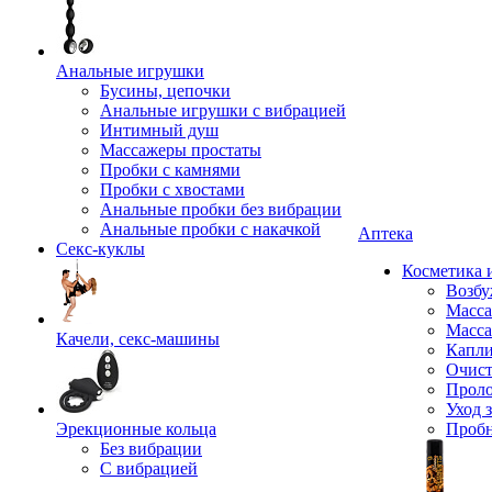
Анальные игрушки
Бусины, цепочки
Анальные игрушки с вибрацией
Интимный душ
Массажеры простаты
Пробки с камнями
Пробки с хвостами
Анальные пробки без вибрации
Анальные пробки с накачкой
Аптека
Секс-куклы
Косметика 
Возбу
Масса
Масса
Качели, секс-машины
Капли
Очист
Прол
Уход 
Эрекционные кольца
Проб
Без вибрации
С вибрацией