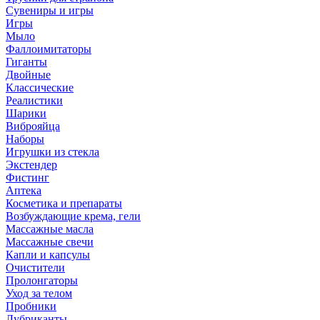
Сувениры и игры
Игры
Мыло
Фаллоимитаторы
Гиганты
Двойные
Классические
Реалистики
Шарики
Виброяйца
Наборы
Игрушки из стекла
Экстендер
Фистинг
Аптека
Косметика и препараты
Возбуждающие крема, гели
Массажные масла
Массажные свечи
Капли и капсулы
Очистители
Пролонгаторы
Уход за телом
Пробники
Лубриканты