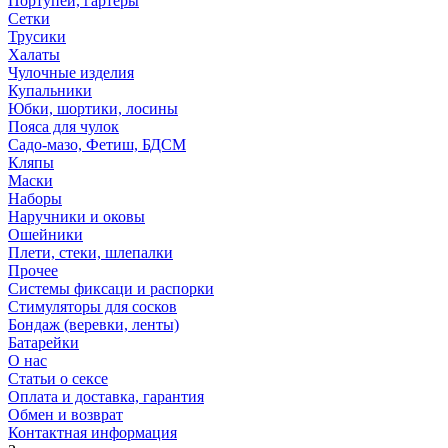
Портупеи, гартеры
Сетки
Трусики
Халаты
Чулочные изделия
Купальники
Юбки, шортики, лосины
Пояса для чулок
Садо-мазо, Фетиш, БДСМ
Кляпы
Маски
Наборы
Наручники и оковы
Ошейники
Плети, стеки, шлепалки
Прочее
Системы фиксаци и распорки
Стимуляторы для сосков
Бондаж (веревки, ленты)
Батарейки
О нас
Статьи о сексе
Оплата и доставка, гарантия
Обмен и возврат
Контактная информация