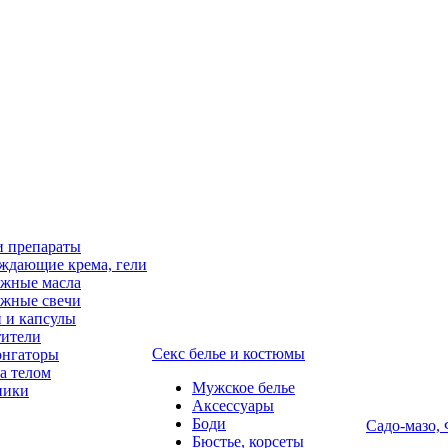
и препараты
ждающие крема, гели
жные масла
жные свечи
 и капсулы
ители
Секс белье и костюмы
онгаторы
за телом
Мужское белье
ники
Аксессуары
Боди
Садо-мазо,
Бюстье, корсеты