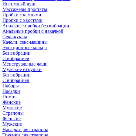
Интимный душ
Массажеры простаты
Пробки с камнями
Пробки с хвостами
Анальные пробки без вибрации
Анальные пробки с накачкой
Секс-куклы
Качели, секс-машины
Эрекционные кольца
Без вибрации
С вибрацией
Менструальные чаши
Мужские игрушки
Без вибрации
С вибрацией
Наборы
Насадки
Помпы
Женские
Мужские
Страпоны
Женские
Мужские
Насадки для страпона
Трусики для страпона