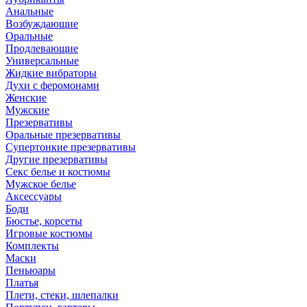
Анальные
Возбуждающие
Оральные
Продлевающие
Универсальные
Жидкие вибраторы
Духи с феромонами
Женские
Мужские
Презервативы
Оральные презервативы
Супертонкие презервативы
Другие презервативы
Секс белье и костюмы
Мужское белье
Аксессуары
Боди
Бюстье, корсеты
Игровые костюмы
Комплекты
Маски
Пеньюары
Платья
Плети, стеки, шлепалки