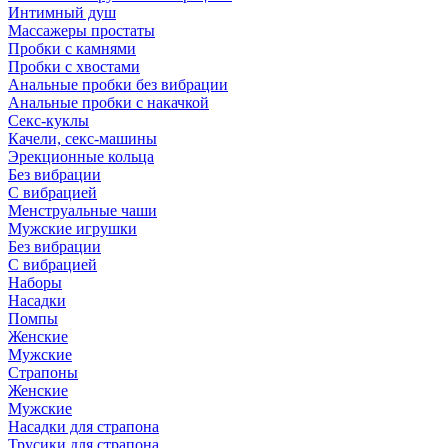
Интимный душ
Массажеры простаты
Пробки с камнями
Пробки с хвостами
Анальные пробки без вибрации
Анальные пробки с накачкой
Секс-куклы
Качели, секс-машины
Эрекционные кольца
Без вибрации
С вибрацией
Менструальные чаши
Мужские игрушки
Без вибрации
С вибрацией
Наборы
Насадки
Помпы
Женские
Мужские
Страпоны
Женские
Мужские
Насадки для страпона
Трусики для страпона