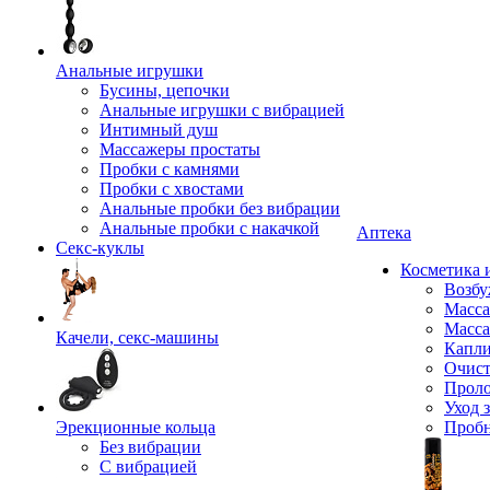
Анальные игрушки
Бусины, цепочки
Анальные игрушки с вибрацией
Интимный душ
Массажеры простаты
Пробки с камнями
Пробки с хвостами
Анальные пробки без вибрации
Анальные пробки с накачкой
Аптека
Секс-куклы
Косметика 
Возбу
Масса
Масса
Качели, секс-машины
Капли
Очист
Прол
Уход 
Эрекционные кольца
Проб
Без вибрации
С вибрацией