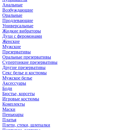
Анальные
Возбуждающие
Оральные
Продлевающие
Универсальные
Жидкие вибраторы
Духи с феромонами
Женские
Мужские
Презервативы
Оральные презервативы
Супертонкие презервативы
Другие презервативы
Секс белье и костюмы
Мужское белье
Аксессуары
Боди
Бюстье, корсеты
Игровые костюмы
Комплекты
Маски
Пеньюары
Платья
Плети, стеки, шлепалки