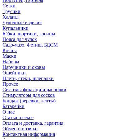
Портупеи, гартеры
Сетки
Трусики
Халаты
Чулочные изделия
Купальники
Юбки, шортики, лосины
Пояса для чулок
Садо-мазо, Фетиш, БДСМ
Кляпы
Маски
Наборы
Наручники и оковы
Ошейники
Плети, стеки, шлепалки
Прочее
Системы фиксаци и распорки
Стимуляторы для сосков
Бондаж (веревки, ленты)
Батарейки
О нас
Статьи о сексе
Оплата и доставка, гарантия
Обмен и возврат
Контактная информация