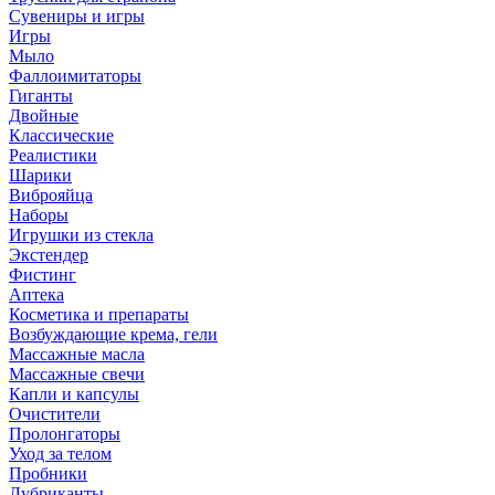
Сувениры и игры
Игры
Мыло
Фаллоимитаторы
Гиганты
Двойные
Классические
Реалистики
Шарики
Виброяйца
Наборы
Игрушки из стекла
Экстендер
Фистинг
Аптека
Косметика и препараты
Возбуждающие крема, гели
Массажные масла
Массажные свечи
Капли и капсулы
Очистители
Пролонгаторы
Уход за телом
Пробники
Лубриканты