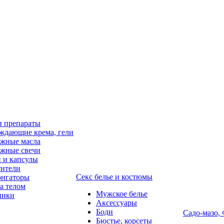
и препараты
ждающие крема, гели
жные масла
жные свечи
 и капсулы
ители
Секс белье и костюмы
онгаторы
за телом
Мужское белье
ники
Аксессуары
Боди
Садо-мазо,
Бюстье, корсеты