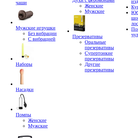
Духи с феромонами
из
чаши
Женские
Ку
Мужские
Юб
шо
ло
Мужские игрушки
По
Без вибрации
чу
Презервативы
С вибрацией
Оральные
презервативы
Супертонкие
презервативы
Наборы
Другие
презервативы
Насадки
Помпы
Женские
Мужские