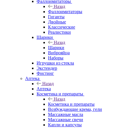
Фаллоимитаторы
Назад
Фаллоимитаторы
Гиганты
Двойные
Классические
Реалистики
Шарики
Назад
Шарики
Виброяйца
Наборы
Игрушки из стекла
Экстендер
Фистинг
Аптека
Назад
Аптека
Косметика и препараты
Назад
Косметика и препараты
Возбуждающие крема, гели
Массажные масла
Массажные свечи
Капли и капсулы