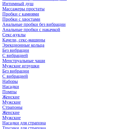
Интимный душ
Массажеры простаты
Пробки с камнями
Пробки с хвостами
Анальные пробки без вибрации
Анальные пробки с накачкой
Секс-куклы
Качели, секс-машины
Эрекционные кольца
Без вибрации
С вибрацией
Менструальные чаши
Мужские игрушки
Без вибрации
С вибрацией
Наборы
Насадки
Помпы
Женские
Мужские
Страпоны
Женские
Мужские
Насадки для страпона
Трусики для страпона