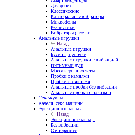
Смарт вибраторы
Для двоих
Классические
Клиторальные вибраторы
Микрофоны
Реалистики
Вибраторы g точки
Анальные игрушки
Назад
Анальные игрушки
Бусины, цепочки
Анальные игрушки с вибрацией
Интимный душ
Массажеры простаты
Пробки с камнями
Пробки с хвостами
Анальные пробки без вибрации
Анальные пробки с накачкой
Секс-куклы
Качели, секс-машины
Эрекционные кольца
Назад
Эрекционные кольца
Без вибрации
С вибрацией