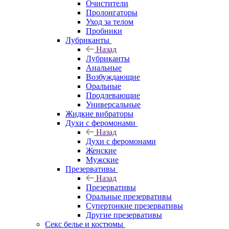
Очистители
Пролонгаторы
Уход за телом
Пробники
Лубриканты
Назад
Лубриканты
Анальные
Возбуждающие
Оральные
Продлевающие
Универсальные
Жидкие вибраторы
Духи с феромонами
Назад
Духи с феромонами
Женские
Мужские
Презервативы
Назад
Презервативы
Оральные презервативы
Супертонкие презервативы
Другие презервативы
Секс белье и костюмы