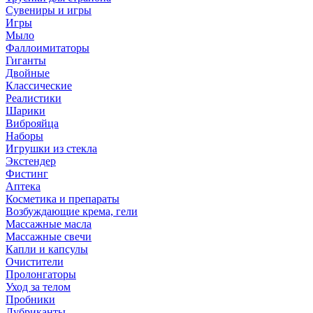
Сувениры и игры
Игры
Мыло
Фаллоимитаторы
Гиганты
Двойные
Классические
Реалистики
Шарики
Виброяйца
Наборы
Игрушки из стекла
Экстендер
Фистинг
Аптека
Косметика и препараты
Возбуждающие крема, гели
Массажные масла
Массажные свечи
Капли и капсулы
Очистители
Пролонгаторы
Уход за телом
Пробники
Лубриканты