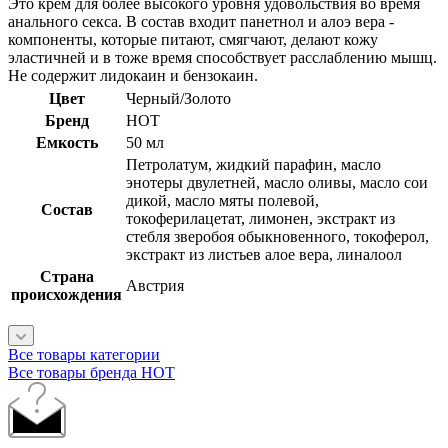
Это крем для более высокого уровня удовольствия во время
анального секса. В состав входит панетнол и алоэ вера -
компоненты, которые питают, смягчают, делают кожу
эластичней и в тоже время способствует расслаблению мышц.
Не содержит лидокаин и бензокаин.
Цвет
Черный/Золото
Бренд
HOT
Емкость
50 мл
Петролатум, жидкий парафин, масло
энотеры двулетней, масло оливы, масло сои
дикой, масло мяты полевой,
Состав
токоферилацетат, лимонен, экстракт из
стебля зверобоя обыкновенного, токоферол,
экстракт из листьев алое вера, линалоол
Страна
Австрия
происхождения
Все товары категории
Все товары бренда HOT