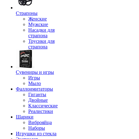
Страпоны
Женские
Мужские
Насадки для
страпона
Трусики для
страпона
Сувениры и игры
Игры
Мыло
Фаллоимитаторы
Гиганты
Двойные
Классические
Реалистики
Шарики
Виброяйца
Наборы
Игрушки из стекла