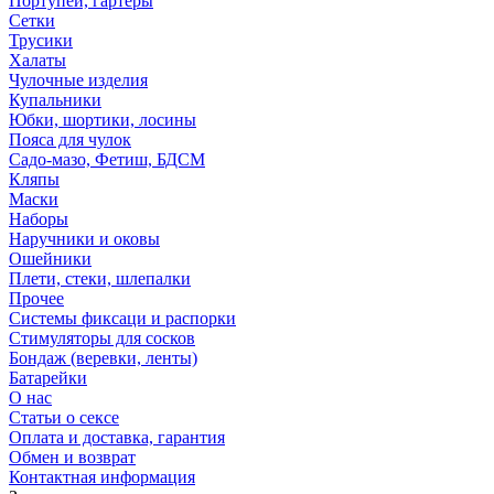
Портупеи, гартеры
Сетки
Трусики
Халаты
Чулочные изделия
Купальники
Юбки, шортики, лосины
Пояса для чулок
Садо-мазо, Фетиш, БДСМ
Кляпы
Маски
Наборы
Наручники и оковы
Ошейники
Плети, стеки, шлепалки
Прочее
Системы фиксаци и распорки
Стимуляторы для сосков
Бондаж (веревки, ленты)
Батарейки
О нас
Статьи о сексе
Оплата и доставка, гарантия
Обмен и возврат
Контактная информация