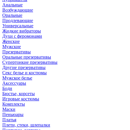
Анальные
Возбуждающие
Оральные
Продлевающие
Универсальные
Жидкие вибраторы
Духи с феромонами
Женские
Мужские
Презервативы
Оральные презервативы
Супертонкие презервативы
Другие презервативы
Секс белье и костюмы
Мужское белье
Аксессуары
Боди
Бюстье, корсеты
Игровые костюмы
Комплекты
Маски
Пеньюары
Платья
Плети, стеки, шлепалки