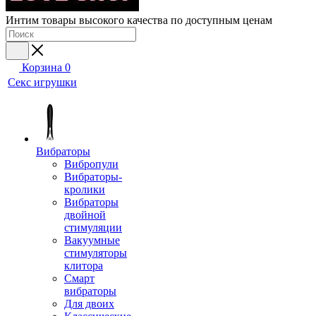
Интим товары высокого качества по доступным ценам
Корзина
0
Секс игрушки
Вибраторы
Вибропули
Вибраторы-
кролики
Вибраторы
двойной
стимуляции
Вакуумные
стимуляторы
клитора
Смарт
вибраторы
Для двоих