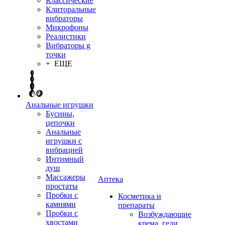
Классические
Клиторальные
вибраторы
Микрофоны
Реалистики
Вибраторы g
точки
+ ЕЩЕ
Анальные игрушки
Бусины,
цепочки
Анальные
игрушки с
вибрацией
Интимный
душ
Массажеры
Аптека
простаты
Пробки с
Косметика и
камнями
препараты
Пробки с
Возбуждающие
хвостами
крема, гели