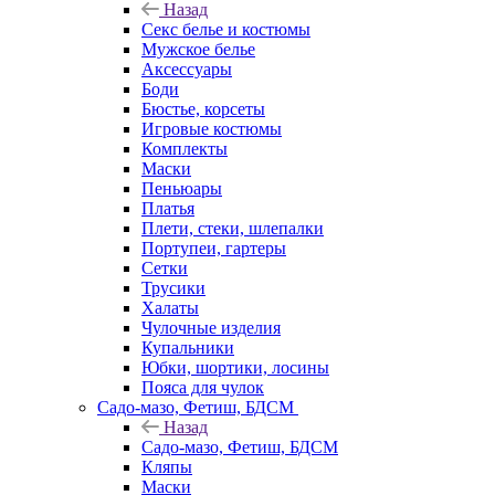
Назад
Секс белье и костюмы
Мужское белье
Аксессуары
Боди
Бюстье, корсеты
Игровые костюмы
Комплекты
Маски
Пеньюары
Платья
Плети, стеки, шлепалки
Портупеи, гартеры
Сетки
Трусики
Халаты
Чулочные изделия
Купальники
Юбки, шортики, лосины
Пояса для чулок
Садо-мазо, Фетиш, БДСМ
Назад
Садо-мазо, Фетиш, БДСМ
Кляпы
Маски