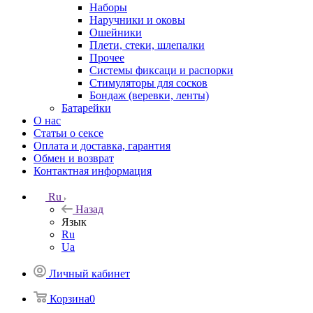
Наборы
Наручники и оковы
Ошейники
Плети, стеки, шлепалки
Прочее
Системы фиксаци и распорки
Стимуляторы для сосков
Бондаж (веревки, ленты)
Батарейки
О нас
Статьи о сексе
Оплата и доставка, гарантия
Обмен и возврат
Контактная информация
Ru
Назад
Язык
Ru
Ua
Личный кабинет
Корзина
0