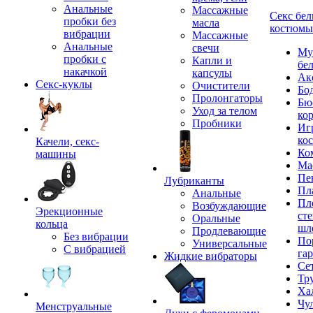
Анальные
Массажные
Секс бел
пробки без
масла
костюмы
вибрации
Массажные
Анальные
свечи
Му
пробки с
Капли и
бе
накачкой
капсулы
Ак
Секс-куклы
Очистители
Бо
Пролонгаторы
Бю
Уход за телом
ко
Пробники
Иг
ко
Качели, секс-
Ко
машины
Ма
Пе
Лубриканты
Пл
Анальные
Пл
Возбуждающие
Эрекционные
сте
Оральные
кольца
шл
Продлевающие
Без вибрации
По
Универсальные
С вибрацией
га
Жидкие вибраторы
Се
Тр
Ха
Чу
Менструальные