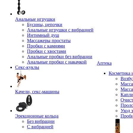
Анальные игрушки
Бусины, цепочки
Анальные игрушки с вибрацией
Интимный душ
Массажеры простаты
Пробки с камнями
Пробки с хвостами
Анальные пробки без вибрации
Анальные пробки с накачкой
Аптека
Секс-куклы
Косметика 
Возбу
Масса
Масса
Качели, секс-машины
Капли
Очист
Прол
Уход 
Эрекционные кольца
Проб
Без вибрации
С вибрацией