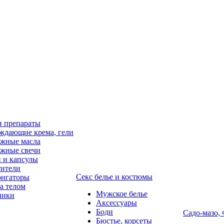
и препараты
ждающие крема, гели
жные масла
жные свечи
 и капсулы
ители
Секс белье и костюмы
онгаторы
за телом
Мужское белье
ники
Аксессуары
Боди
Садо-мазо,
Бюстье, корсеты