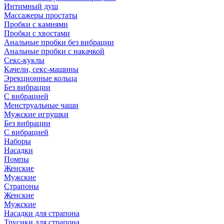
Интимный душ
Массажеры простаты
Пробки с камнями
Пробки с хвостами
Анальные пробки без вибрации
Анальные пробки с накачкой
Секс-куклы
Качели, секс-машины
Эрекционные кольца
Без вибрации
С вибрацией
Менструальные чаши
Мужские игрушки
Без вибрации
С вибрацией
Наборы
Насадки
Помпы
Женские
Мужские
Страпоны
Женские
Мужские
Насадки для страпона
Трусики для страпона