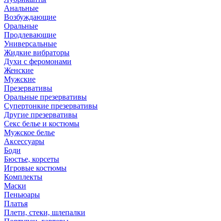
Анальные
Возбуждающие
Оральные
Продлевающие
Универсальные
Жидкие вибраторы
Духи с феромонами
Женские
Мужские
Презервативы
Оральные презервативы
Супертонкие презервативы
Другие презервативы
Секс белье и костюмы
Мужское белье
Аксессуары
Боди
Бюстье, корсеты
Игровые костюмы
Комплекты
Маски
Пеньюары
Платья
Плети, стеки, шлепалки