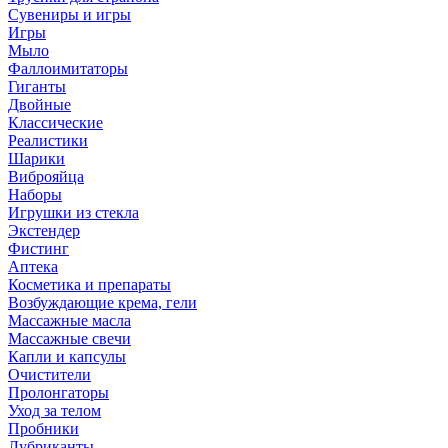
Сувениры и игры
Игры
Мыло
Фаллоимитаторы
Гиганты
Двойные
Классические
Реалистики
Шарики
Виброяйца
Наборы
Игрушки из стекла
Экстендер
Фистинг
Аптека
Косметика и препараты
Возбуждающие крема, гели
Массажные масла
Массажные свечи
Капли и капсулы
Очистители
Пролонгаторы
Уход за телом
Пробники
Лубриканты