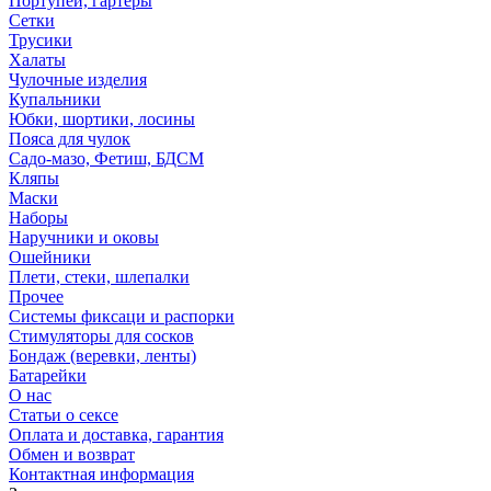
Портупеи, гартеры
Сетки
Трусики
Халаты
Чулочные изделия
Купальники
Юбки, шортики, лосины
Пояса для чулок
Садо-мазо, Фетиш, БДСМ
Кляпы
Маски
Наборы
Наручники и оковы
Ошейники
Плети, стеки, шлепалки
Прочее
Системы фиксаци и распорки
Стимуляторы для сосков
Бондаж (веревки, ленты)
Батарейки
О нас
Статьи о сексе
Оплата и доставка, гарантия
Обмен и возврат
Контактная информация