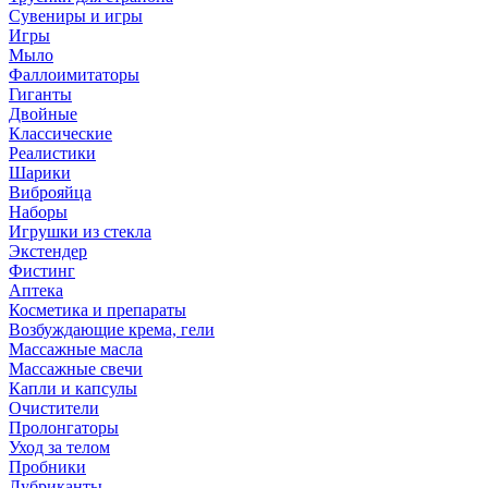
Сувениры и игры
Игры
Мыло
Фаллоимитаторы
Гиганты
Двойные
Классические
Реалистики
Шарики
Виброяйца
Наборы
Игрушки из стекла
Экстендер
Фистинг
Аптека
Косметика и препараты
Возбуждающие крема, гели
Массажные масла
Массажные свечи
Капли и капсулы
Очистители
Пролонгаторы
Уход за телом
Пробники
Лубриканты