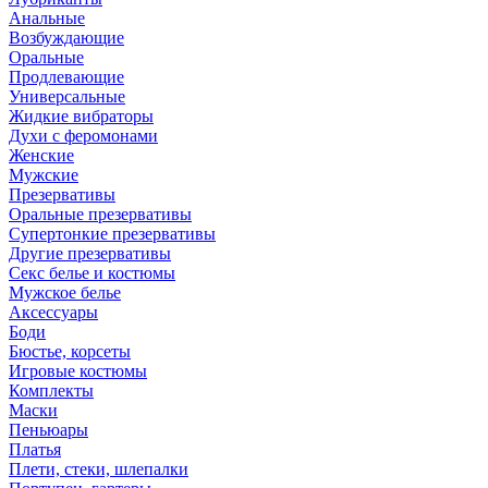
Анальные
Возбуждающие
Оральные
Продлевающие
Универсальные
Жидкие вибраторы
Духи с феромонами
Женские
Мужские
Презервативы
Оральные презервативы
Супертонкие презервативы
Другие презервативы
Секс белье и костюмы
Мужское белье
Аксессуары
Боди
Бюстье, корсеты
Игровые костюмы
Комплекты
Маски
Пеньюары
Платья
Плети, стеки, шлепалки