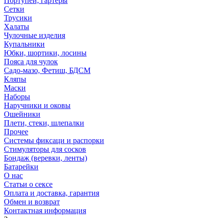
Портупеи, гартеры
Сетки
Трусики
Халаты
Чулочные изделия
Купальники
Юбки, шортики, лосины
Пояса для чулок
Садо-мазо, Фетиш, БДСМ
Кляпы
Маски
Наборы
Наручники и оковы
Ошейники
Плети, стеки, шлепалки
Прочее
Системы фиксаци и распорки
Стимуляторы для сосков
Бондаж (веревки, ленты)
Батарейки
О нас
Статьи о сексе
Оплата и доставка, гарантия
Обмен и возврат
Контактная информация