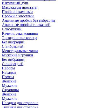
Интимный душ
Массажеры простаты
Пробки с камнями
Пробки с хвостами
Анальные пробки без вибрации
Анальные пробки с накачкой
Секс-куклы
Качели, секс-машины
Эрекционные кольца
Без вибрации
С вибрацией
Менструальные чаши
Мужские игрушки
Без вибрации
С вибрацией
Наборы
Насадки
Помпы
Женские
Мужские
Страпоны
Женские
Мужские
Насадки для страпона
Трусики для страпона