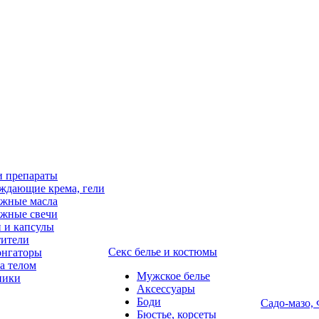
и препараты
ждающие крема, гели
жные масла
жные свечи
 и капсулы
ители
Секс белье и костюмы
онгаторы
за телом
Мужское белье
ники
Аксессуары
Боди
Садо-мазо,
Бюстье, корсеты