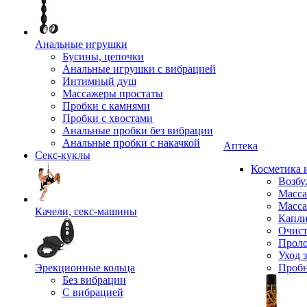
Анальные игрушки
Бусины, цепочки
Анальные игрушки с вибрацией
Интимный душ
Массажеры простаты
Пробки с камнями
Пробки с хвостами
Анальные пробки без вибрации
Анальные пробки с накачкой
Аптека
Секс-куклы
Косметика 
Возбу
Масса
Масса
Качели, секс-машины
Капли
Очист
Прол
Уход 
Эрекционные кольца
Проб
Без вибрации
С вибрацией