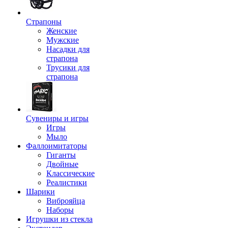
Страпоны
Женские
Мужские
Насадки для
страпона
Трусики для
страпона
Сувениры и игры
Игры
Мыло
Фаллоимитаторы
Гиганты
Двойные
Классические
Реалистики
Шарики
Виброяйца
Наборы
Игрушки из стекла