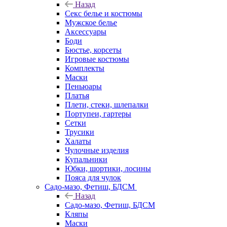
Назад
Секс белье и костюмы
Мужское белье
Аксессуары
Боди
Бюстье, корсеты
Игровые костюмы
Комплекты
Маски
Пеньюары
Платья
Плети, стеки, шлепалки
Портупеи, гартеры
Сетки
Трусики
Халаты
Чулочные изделия
Купальники
Юбки, шортики, лосины
Пояса для чулок
Садо-мазо, Фетиш, БДСМ
Назад
Садо-мазо, Фетиш, БДСМ
Кляпы
Маски