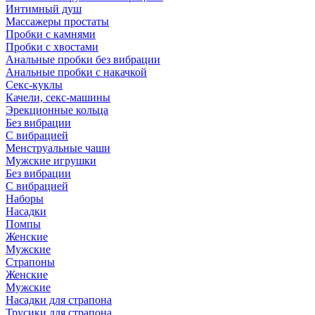
Интимный душ
Массажеры простаты
Пробки с камнями
Пробки с хвостами
Анальные пробки без вибрации
Анальные пробки с накачкой
Секс-куклы
Качели, секс-машины
Эрекционные кольца
Без вибрации
С вибрацией
Менструальные чаши
Мужские игрушки
Без вибрации
С вибрацией
Наборы
Насадки
Помпы
Женские
Мужские
Страпоны
Женские
Мужские
Насадки для страпона
Трусики для страпона