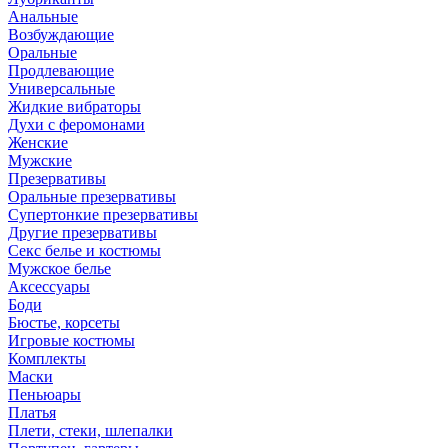
Анальные
Возбуждающие
Оральные
Продлевающие
Универсальные
Жидкие вибраторы
Духи с феромонами
Женские
Мужские
Презервативы
Оральные презервативы
Супертонкие презервативы
Другие презервативы
Секс белье и костюмы
Мужское белье
Аксессуары
Боди
Бюстье, корсеты
Игровые костюмы
Комплекты
Маски
Пеньюары
Платья
Плети, стеки, шлепалки