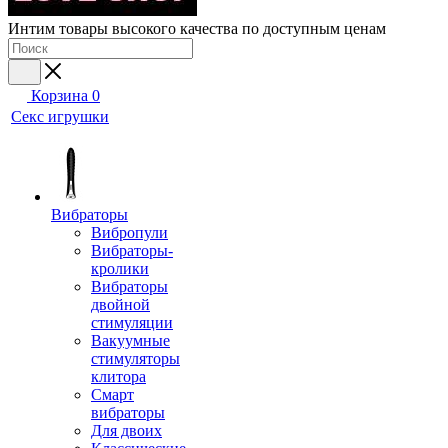
Интим товары высокого качества по доступным ценам
Корзина
0
Секс игрушки
Вибраторы
Вибропули
Вибраторы-
кролики
Вибраторы
двойной
стимуляции
Вакуумные
стимуляторы
клитора
Смарт
вибраторы
Для двоих