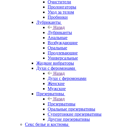
Очистители
Пролонгаторы
Уход за телом
Пробники
Лубриканты
Назад
Лубриканты
Анальные
Возбуждающие
Оральные
Продлевающие
Универсальные
Жидкие вибраторы
Духи с феромонами
Назад
Духи с феромонами
Женские
Мужские
Презервативы
Назад
Презервативы
Оральные презервативы
Супертонкие презервативы
Другие презервативы
Секс белье и костюмы