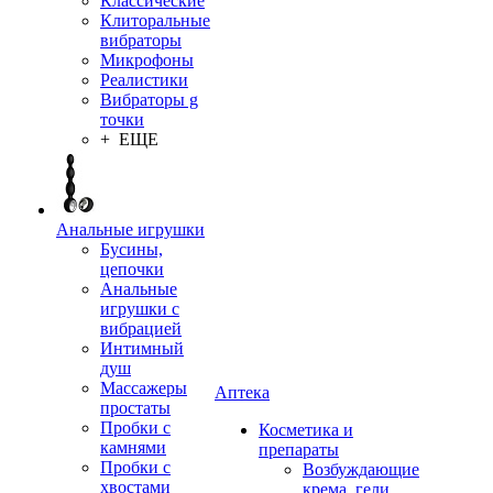
Классические
Клиторальные
вибраторы
Микрофоны
Реалистики
Вибраторы g
точки
+ ЕЩЕ
Анальные игрушки
Бусины,
цепочки
Анальные
игрушки с
вибрацией
Интимный
душ
Массажеры
Аптека
простаты
Пробки с
Косметика и
камнями
препараты
Пробки с
Возбуждающие
хвостами
крема, гели