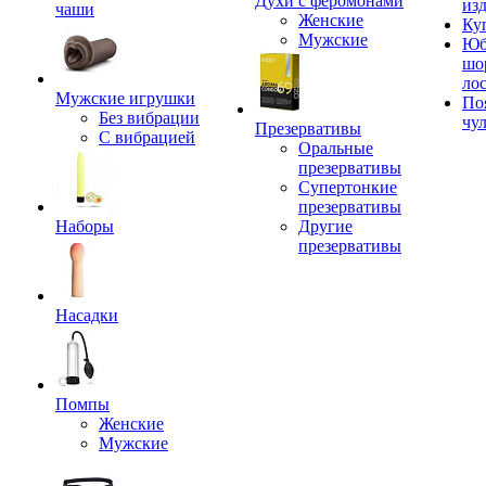
Духи с феромонами
из
чаши
Женские
Ку
Мужские
Юб
шо
ло
Мужские игрушки
По
Без вибрации
чу
Презервативы
С вибрацией
Оральные
презервативы
Супертонкие
презервативы
Наборы
Другие
презервативы
Насадки
Помпы
Женские
Мужские