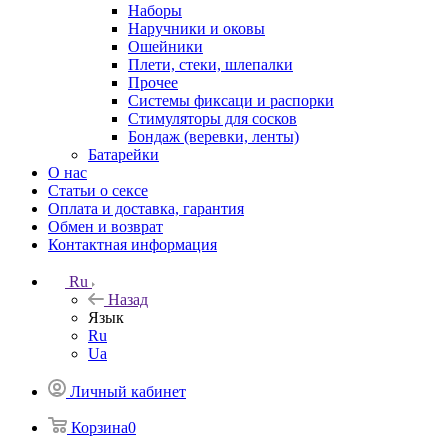
Наборы
Наручники и оковы
Ошейники
Плети, стеки, шлепалки
Прочее
Системы фиксаци и распорки
Стимуляторы для сосков
Бондаж (веревки, ленты)
Батарейки
О нас
Статьи о сексе
Оплата и доставка, гарантия
Обмен и возврат
Контактная информация
Ru
Назад
Язык
Ru
Ua
Личный кабинет
Корзина
0