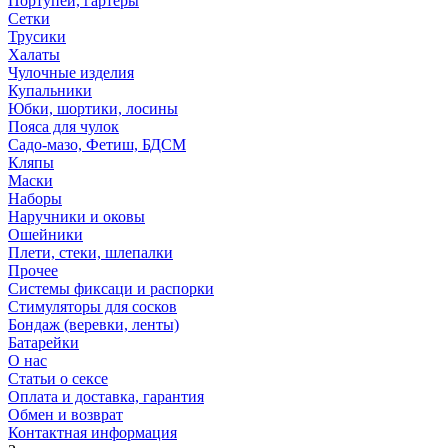
Портупеи, гартеры
Сетки
Трусики
Халаты
Чулочные изделия
Купальники
Юбки, шортики, лосины
Пояса для чулок
Садо-мазо, Фетиш, БДСМ
Кляпы
Маски
Наборы
Наручники и оковы
Ошейники
Плети, стеки, шлепалки
Прочее
Системы фиксаци и распорки
Стимуляторы для сосков
Бондаж (веревки, ленты)
Батарейки
О нас
Статьи о сексе
Оплата и доставка, гарантия
Обмен и возврат
Контактная информация