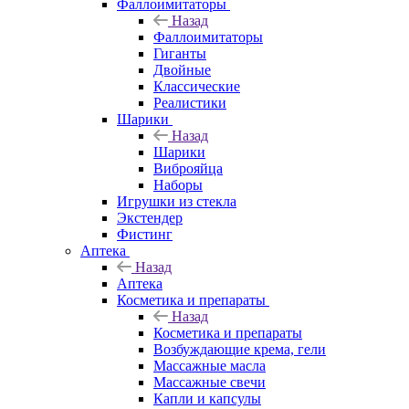
Фаллоимитаторы
Назад
Фаллоимитаторы
Гиганты
Двойные
Классические
Реалистики
Шарики
Назад
Шарики
Виброяйца
Наборы
Игрушки из стекла
Экстендер
Фистинг
Аптека
Назад
Аптека
Косметика и препараты
Назад
Косметика и препараты
Возбуждающие крема, гели
Массажные масла
Массажные свечи
Капли и капсулы