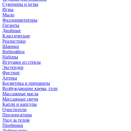
Сувениры и игры
Игры
Мыло
Фаллоимитаторы
Гиганты
Двойные
Классические
Реалистики
Шарики
Виброяйца
Наборы
Игрушки из стекла
Экстендер
Фистинг
Аптека
Косметика и препараты
Возбуждающие крема, гели
Массажные масла
Массажные свечи
Капли и капсулы
Очистители
Пролонгаторы
Уход за телом
Пробники
Лубриканты