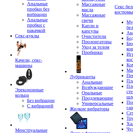
Анальные
Массажные
Секс бел
пробки без
масла
костюмы
вибрации
Массажные
Анальные
свечи
Му
пробки с
Капли и
бе
накачкой
капсулы
Ак
Секс-куклы
Очистители
Бо
Пролонгаторы
Бю
Уход за телом
ко
Пробники
Иг
ко
Качели, секс-
Ко
машины
Ма
Пе
Лубриканты
Пл
Анальные
Пл
Возбуждающие
Эрекционные
сте
Оральные
кольца
шл
Продлевающие
Без вибрации
По
Универсальные
С вибрацией
га
Жидкие вибраторы
Се
Тр
Ха
Чу
Менструальные