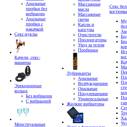
Анальные
Массажные
Секс бел
пробки без
масла
костюмы
вибрации
Массажные
Анальные
свечи
Му
пробки с
Капли и
бе
накачкой
капсулы
Ак
Секс-куклы
Очистители
Бо
Пролонгаторы
Бю
Уход за телом
ко
Пробники
Иг
ко
Качели, секс-
Ко
машины
Ма
Пе
Лубриканты
Пл
Анальные
Пл
Возбуждающие
Эрекционные
сте
Оральные
кольца
шл
Продлевающие
Без вибрации
По
Универсальные
С вибрацией
га
Жидкие вибраторы
Се
Тр
Ха
Чу
Менструальные