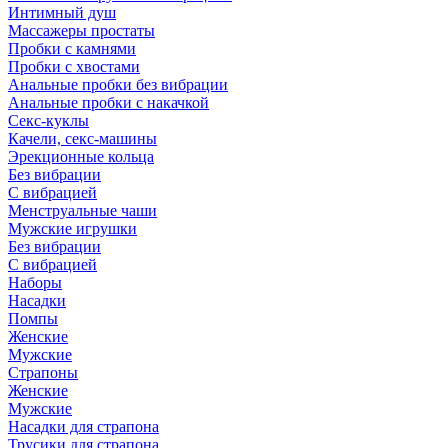
Интимный душ
Массажеры простаты
Пробки с камнями
Пробки с хвостами
Анальные пробки без вибрации
Анальные пробки с накачкой
Секс-куклы
Качели, секс-машины
Эрекционные кольца
Без вибрации
С вибрацией
Менструальные чаши
Мужские игрушки
Без вибрации
С вибрацией
Наборы
Насадки
Помпы
Женские
Мужские
Страпоны
Женские
Мужские
Насадки для страпона
Трусики для страпона