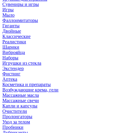
Сувениры и игры
Игры
Мыло
Фаллоимитаторы
Гиганты
Двойные
Классические
Реалистики
Шарики
Виброяйца
Наборы
Игрушки из стекла
Экстендер
Фистинг
Аптека
Косметика и препараты
Возбуждающие крема, гели
Массажные масла
Массажные свечи
Капли и капсулы
Очистители
Пролонгаторы
Уход за телом
Пробники
Лубриканты