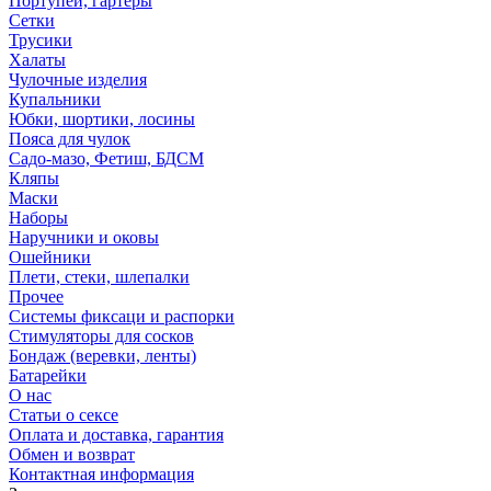
Портупеи, гартеры
Сетки
Трусики
Халаты
Чулочные изделия
Купальники
Юбки, шортики, лосины
Пояса для чулок
Садо-мазо, Фетиш, БДСМ
Кляпы
Маски
Наборы
Наручники и оковы
Ошейники
Плети, стеки, шлепалки
Прочее
Системы фиксаци и распорки
Стимуляторы для сосков
Бондаж (веревки, ленты)
Батарейки
О нас
Статьи о сексе
Оплата и доставка, гарантия
Обмен и возврат
Контактная информация