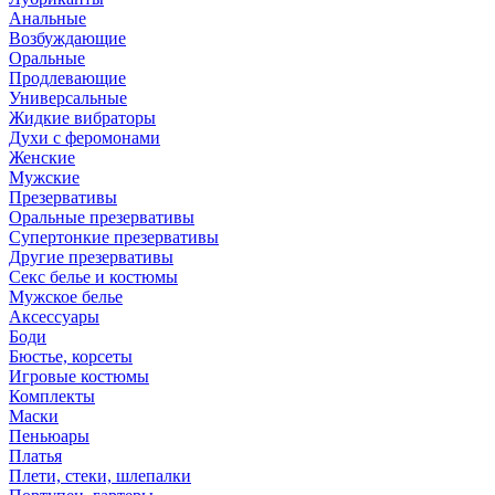
Анальные
Возбуждающие
Оральные
Продлевающие
Универсальные
Жидкие вибраторы
Духи с феромонами
Женские
Мужские
Презервативы
Оральные презервативы
Супертонкие презервативы
Другие презервативы
Секс белье и костюмы
Мужское белье
Аксессуары
Боди
Бюстье, корсеты
Игровые костюмы
Комплекты
Маски
Пеньюары
Платья
Плети, стеки, шлепалки