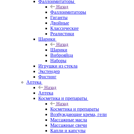
Фаллоимитаторы
Назад
Фаллоимитаторы
Гиганты
Двойные
Классические
Реалистики
Шарики
Назад
Шарики
Виброяйца
Наборы
Игрушки из стекла
Экстендер
Фистинг
Аптека
Назад
Аптека
Косметика и препараты
Назад
Косметика и препараты
Возбуждающие крема, гели
Массажные масла
Массажные свечи
Капли и капсулы