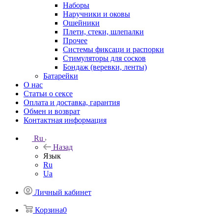
Наборы
Наручники и оковы
Ошейники
Плети, стеки, шлепалки
Прочее
Системы фиксаци и распорки
Стимуляторы для сосков
Бондаж (веревки, ленты)
Батарейки
О нас
Статьи о сексе
Оплата и доставка, гарантия
Обмен и возврат
Контактная информация
Ru
Назад
Язык
Ru
Ua
Личный кабинет
Корзина
0