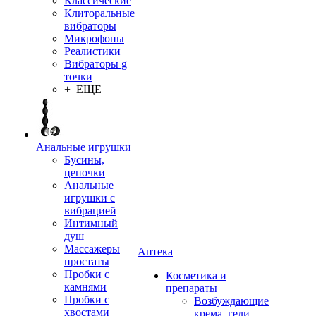
Классические
Клиторальные
вибраторы
Микрофоны
Реалистики
Вибраторы g
точки
+ ЕЩЕ
Анальные игрушки
Бусины,
цепочки
Анальные
игрушки с
вибрацией
Интимный
душ
Массажеры
Аптека
простаты
Пробки с
Косметика и
камнями
препараты
Пробки с
Возбуждающие
хвостами
крема, гели