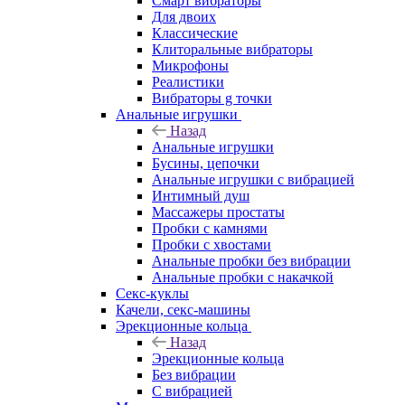
Смарт вибраторы
Для двоих
Классические
Клиторальные вибраторы
Микрофоны
Реалистики
Вибраторы g точки
Анальные игрушки
Назад
Анальные игрушки
Бусины, цепочки
Анальные игрушки с вибрацией
Интимный душ
Массажеры простаты
Пробки с камнями
Пробки с хвостами
Анальные пробки без вибрации
Анальные пробки с накачкой
Секс-куклы
Качели, секс-машины
Эрекционные кольца
Назад
Эрекционные кольца
Без вибрации
С вибрацией