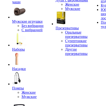
Духи с феромонами
из
чаши
Женские
Ку
Мужские
Юб
шо
ло
Мужские игрушки
По
Без вибрации
чу
Презервативы
С вибрацией
Оральные
презервативы
Супертонкие
презервативы
Наборы
Другие
презервативы
Насадки
Помпы
Женские
Мужские