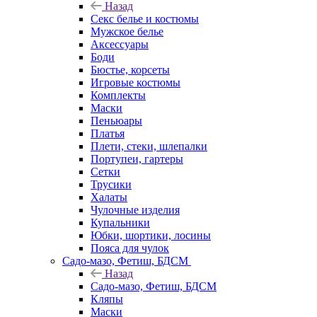
Назад
Секс белье и костюмы
Мужское белье
Аксессуары
Боди
Бюстье, корсеты
Игровые костюмы
Комплекты
Маски
Пеньюары
Платья
Плети, стеки, шлепалки
Портупеи, гартеры
Сетки
Трусики
Халаты
Чулочные изделия
Купальники
Юбки, шортики, лосины
Пояса для чулок
Садо-мазо, Фетиш, БДСМ
Назад
Садо-мазо, Фетиш, БДСМ
Кляпы
Маски