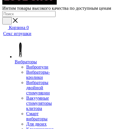
Интим товары высокого качества по доступным ценам
Корзина
0
Секс игрушки
Вибраторы
Вибропули
Вибраторы-
кролики
Вибраторы
двойной
стимуляции
Вакуумные
стимуляторы
клитора
Смарт
вибраторы
Для двоих