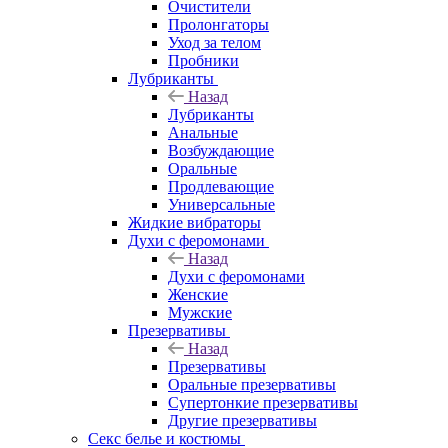
Очистители
Пролонгаторы
Уход за телом
Пробники
Лубриканты
Назад
Лубриканты
Анальные
Возбуждающие
Оральные
Продлевающие
Универсальные
Жидкие вибраторы
Духи с феромонами
Назад
Духи с феромонами
Женские
Мужские
Презервативы
Назад
Презервативы
Оральные презервативы
Супертонкие презервативы
Другие презервативы
Секс белье и костюмы