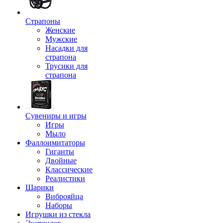
Страпоны
Женские
Мужские
Насадки для
страпона
Трусики для
страпона
Сувениры и игры
Игры
Мыло
Фаллоимитаторы
Гиганты
Двойные
Классические
Реалистики
Шарики
Виброяйца
Наборы
Игрушки из стекла