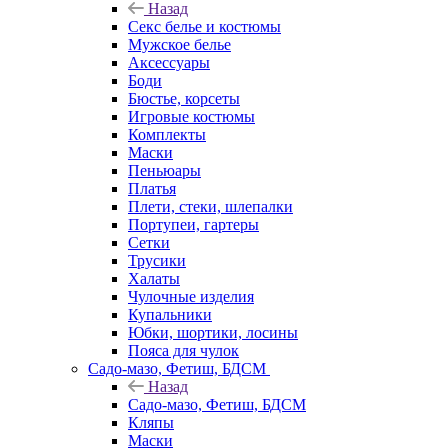
Назад
Секс белье и костюмы
Мужское белье
Аксессуары
Боди
Бюстье, корсеты
Игровые костюмы
Комплекты
Маски
Пеньюары
Платья
Плети, стеки, шлепалки
Портупеи, гартеры
Сетки
Трусики
Халаты
Чулочные изделия
Купальники
Юбки, шортики, лосины
Пояса для чулок
Садо-мазо, Фетиш, БДСМ
Назад
Садо-мазо, Фетиш, БДСМ
Кляпы
Маски