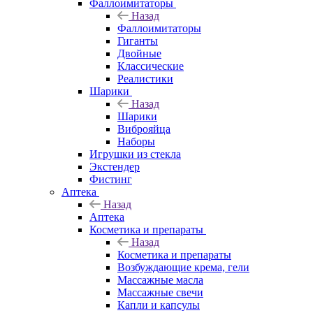
Фаллоимитаторы
Назад
Фаллоимитаторы
Гиганты
Двойные
Классические
Реалистики
Шарики
Назад
Шарики
Виброяйца
Наборы
Игрушки из стекла
Экстендер
Фистинг
Аптека
Назад
Аптека
Косметика и препараты
Назад
Косметика и препараты
Возбуждающие крема, гели
Массажные масла
Массажные свечи
Капли и капсулы