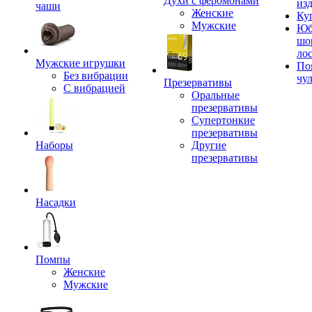
Духи с феромонами
из
чаши
Женские
Ку
Мужские
Юб
шо
ло
Мужские игрушки
По
Без вибрации
чу
Презервативы
С вибрацией
Оральные
презервативы
Супертонкие
презервативы
Наборы
Другие
презервативы
Насадки
Помпы
Женские
Мужские