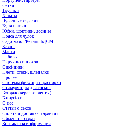
Портупеи, гартеры
Сетки
Трусики
Халаты
Чулочные изделия
Купальники
Юбки, шортики, лосины
Пояса для чулок
Садо-мазо, Фетиш, БДСМ
Кляпы
Маски
Наборы
Наручники и оковы
Ошейники
Плети, стеки, шлепалки
Прочее
Системы фиксаци и распорки
Стимуляторы для сосков
Бондаж (веревки, ленты)
Батарейки
О нас
Статьи о сексе
Оплата и доставка, гарантия
Обмен и возврат
Контактная информация