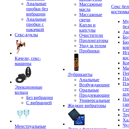
Анальные
Массажные
Секс бел
пробки без
масла
костюмы
вибрации
Массажные
Анальные
свечи
Му
пробки с
Капли и
бе
накачкой
капсулы
Ак
Секс-куклы
Очистители
Бо
Пролонгаторы
Бю
Уход за телом
ко
Пробники
Иг
ко
Качели, секс-
Ко
машины
Ма
Пе
Лубриканты
Пл
Анальные
Пл
Возбуждающие
Эрекционные
сте
Оральные
кольца
шл
Продлевающие
Без вибрации
По
Универсальные
С вибрацией
га
Жидкие вибраторы
Се
Тр
Ха
Чу
Менструальные