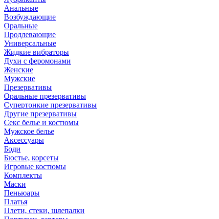
Анальные
Возбуждающие
Оральные
Продлевающие
Универсальные
Жидкие вибраторы
Духи с феромонами
Женские
Мужские
Презервативы
Оральные презервативы
Супертонкие презервативы
Другие презервативы
Секс белье и костюмы
Мужское белье
Аксессуары
Боди
Бюстье, корсеты
Игровые костюмы
Комплекты
Маски
Пеньюары
Платья
Плети, стеки, шлепалки