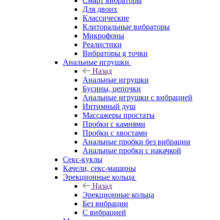
Смарт вибраторы
Для двоих
Классические
Клиторальные вибраторы
Микрофоны
Реалистики
Вибраторы g точки
Анальные игрушки
Назад
Анальные игрушки
Бусины, цепочки
Анальные игрушки с вибрацией
Интимный душ
Массажеры простаты
Пробки с камнями
Пробки с хвостами
Анальные пробки без вибрации
Анальные пробки с накачкой
Секс-куклы
Качели, секс-машины
Эрекционные кольца
Назад
Эрекционные кольца
Без вибрации
С вибрацией