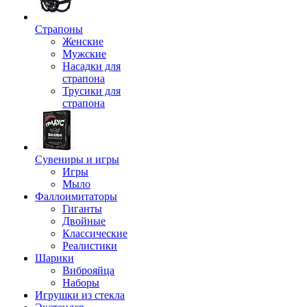
Страпоны
Женские
Мужские
Насадки для
страпона
Трусики для
страпона
Сувениры и игры
Игры
Мыло
Фаллоимитаторы
Гиганты
Двойные
Классические
Реалистики
Шарики
Виброяйца
Наборы
Игрушки из стекла