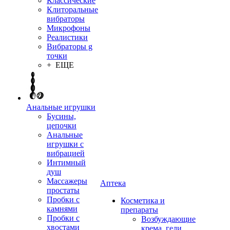
Классические
Клиторальные
вибраторы
Микрофоны
Реалистики
Вибраторы g
точки
+ ЕЩЕ
Анальные игрушки
Бусины,
цепочки
Анальные
игрушки с
вибрацией
Интимный
душ
Массажеры
Аптека
простаты
Пробки с
Косметика и
камнями
препараты
Пробки с
Возбуждающие
хвостами
крема, гели