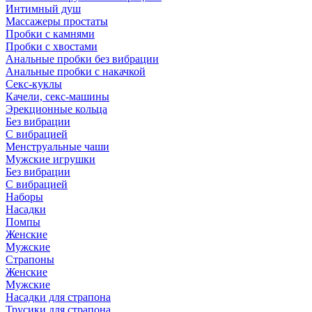
Интимный душ
Массажеры простаты
Пробки с камнями
Пробки с хвостами
Анальные пробки без вибрации
Анальные пробки с накачкой
Секс-куклы
Качели, секс-машины
Эрекционные кольца
Без вибрации
С вибрацией
Менструальные чаши
Мужские игрушки
Без вибрации
С вибрацией
Наборы
Насадки
Помпы
Женские
Мужские
Страпоны
Женские
Мужские
Насадки для страпона
Трусики для страпона