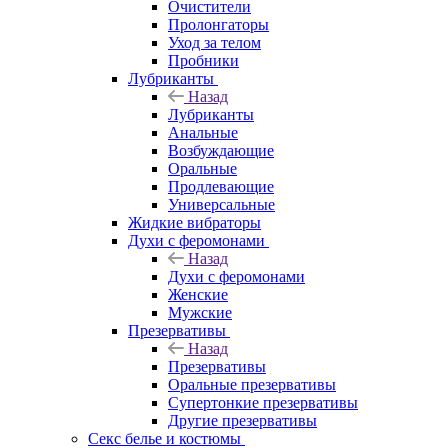
Очистители
Пролонгаторы
Уход за телом
Пробники
Лубриканты
Назад
Лубриканты
Анальные
Возбуждающие
Оральные
Продлевающие
Универсальные
Жидкие вибраторы
Духи с феромонами
Назад
Духи с феромонами
Женские
Мужские
Презервативы
Назад
Презервативы
Оральные презервативы
Супертонкие презервативы
Другие презервативы
Секс белье и костюмы