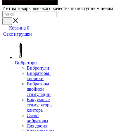
Интим товары высокого качества по доступным ценам
Корзина
0
Секс игрушки
Вибраторы
Вибропули
Вибраторы-
кролики
Вибраторы
двойной
стимуляции
Вакуумные
стимуляторы
клитора
Смарт
вибраторы
Для двоих