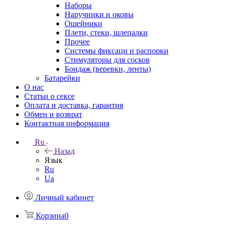
Наборы
Наручники и оковы
Ошейники
Плети, стеки, шлепалки
Прочее
Системы фиксаци и распорки
Стимуляторы для сосков
Бондаж (веревки, ленты)
Батарейки
О нас
Статьи о сексе
Оплата и доставка, гарантия
Обмен и возврат
Контактная информация
Ru
Назад
Язык
Ru
Ua
Личный кабинет
Корзина
0