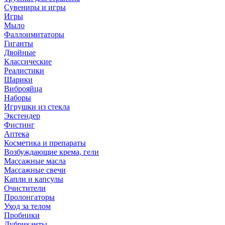
Сувениры и игры
Игры
Мыло
Фаллоимитаторы
Гиганты
Двойные
Классические
Реалистики
Шарики
Виброяйца
Наборы
Игрушки из стекла
Экстендер
Фистинг
Аптека
Косметика и препараты
Возбуждающие крема, гели
Массажные масла
Массажные свечи
Капли и капсулы
Очистители
Пролонгаторы
Уход за телом
Пробники
Лубриканты