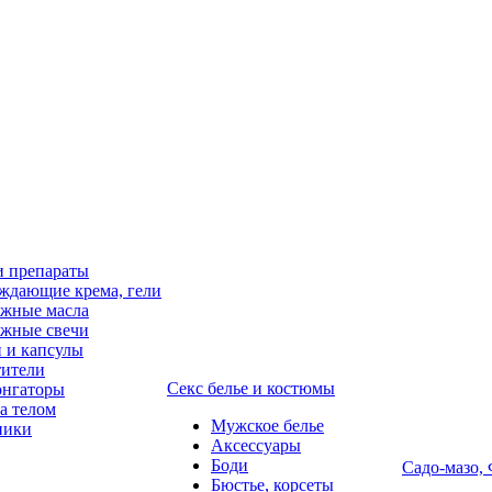
и препараты
ждающие крема, гели
жные масла
жные свечи
 и капсулы
ители
Секс белье и костюмы
онгаторы
за телом
Мужское белье
ники
Аксессуары
Боди
Садо-мазо,
Бюстье, корсеты