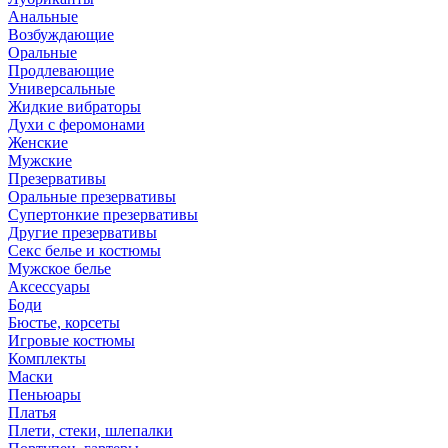
Анальные
Возбуждающие
Оральные
Продлевающие
Универсальные
Жидкие вибраторы
Духи с феромонами
Женские
Мужские
Презервативы
Оральные презервативы
Супертонкие презервативы
Другие презервативы
Секс белье и костюмы
Мужское белье
Аксессуары
Боди
Бюстье, корсеты
Игровые костюмы
Комплекты
Маски
Пеньюары
Платья
Плети, стеки, шлепалки