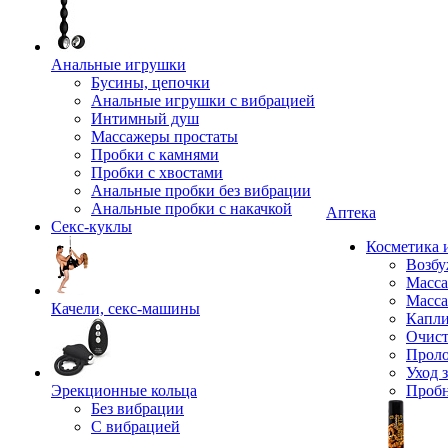
Анальные игрушки
Бусины, цепочки
Анальные игрушки с вибрацией
Интимный душ
Массажеры простаты
Пробки с камнями
Пробки с хвостами
Анальные пробки без вибрации
Анальные пробки с накачкой
Аптека
Секс-куклы
Косметика 
Возбу
Масса
Масса
Качели, секс-машины
Капли
Очист
Прол
Уход 
Эрекционные кольца
Проб
Без вибрации
С вибрацией