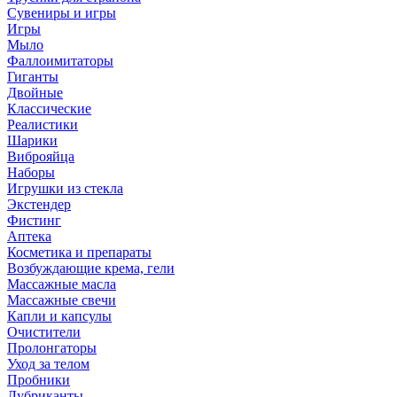
Сувениры и игры
Игры
Мыло
Фаллоимитаторы
Гиганты
Двойные
Классические
Реалистики
Шарики
Виброяйца
Наборы
Игрушки из стекла
Экстендер
Фистинг
Аптека
Косметика и препараты
Возбуждающие крема, гели
Массажные масла
Массажные свечи
Капли и капсулы
Очистители
Пролонгаторы
Уход за телом
Пробники
Лубриканты