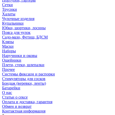
Портупеи, гартеры
Сетки
Трусики
Халаты
Чулочные изделия
Купальники
Юбки, шортики, лосины
Пояса для чулок
Садо-мазо, Фетиш, БДСМ
Кляпы
Маски
Наборы
Наручники и оковы
Ошейники
Плети, стеки, шлепалки
Прочее
Системы фиксаци и распорки
Стимуляторы для сосков
Бондаж (веревки, ленты)
Батарейки
О нас
Статьи о сексе
Оплата и доставка, гарантия
Обмен и возврат
Контактная информация