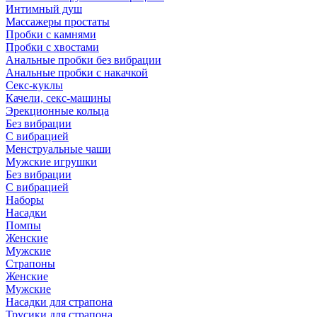
Интимный душ
Массажеры простаты
Пробки с камнями
Пробки с хвостами
Анальные пробки без вибрации
Анальные пробки с накачкой
Секс-куклы
Качели, секс-машины
Эрекционные кольца
Без вибрации
С вибрацией
Менструальные чаши
Мужские игрушки
Без вибрации
С вибрацией
Наборы
Насадки
Помпы
Женские
Мужские
Страпоны
Женские
Мужские
Насадки для страпона
Трусики для страпона