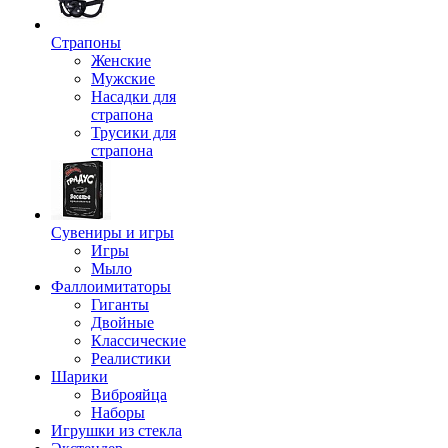
Страпоны
Женские
Мужские
Насадки для
страпона
Трусики для
страпона
Сувениры и игры
Игры
Мыло
Фаллоимитаторы
Гиганты
Двойные
Классические
Реалистики
Шарики
Виброяйца
Наборы
Игрушки из стекла