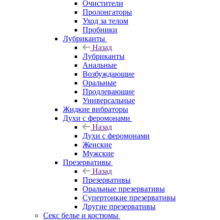
Очистители
Пролонгаторы
Уход за телом
Пробники
Лубриканты
Назад
Лубриканты
Анальные
Возбуждающие
Оральные
Продлевающие
Универсальные
Жидкие вибраторы
Духи с феромонами
Назад
Духи с феромонами
Женские
Мужские
Презервативы
Назад
Презервативы
Оральные презервативы
Супертонкие презервативы
Другие презервативы
Секс белье и костюмы