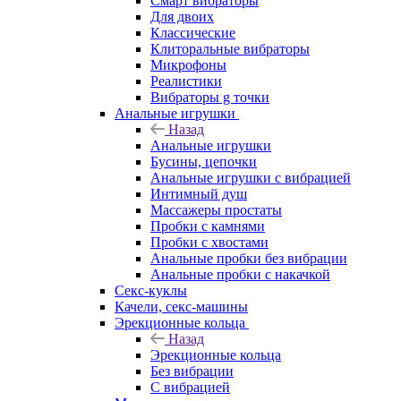
Смарт вибраторы
Для двоих
Классические
Клиторальные вибраторы
Микрофоны
Реалистики
Вибраторы g точки
Анальные игрушки
Назад
Анальные игрушки
Бусины, цепочки
Анальные игрушки с вибрацией
Интимный душ
Массажеры простаты
Пробки с камнями
Пробки с хвостами
Анальные пробки без вибрации
Анальные пробки с накачкой
Секс-куклы
Качели, секс-машины
Эрекционные кольца
Назад
Эрекционные кольца
Без вибрации
С вибрацией