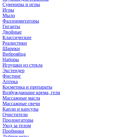
Сувениры и игры
Игры
Мыло
Фаллоимитаторы
Гиганты
Двойные
Классические
Реалистики
Шарики
Виброяйца
Наборы
Игрушки из стекла
Экстендер
Фистинг
Аптека
Косметика и препараты
Возбуждающие крема, гели
Массажные масла
Массажные свечи
Капли и капсулы
Очистители
Пролонгаторы
Уход за телом
Пробники
Лубриканты