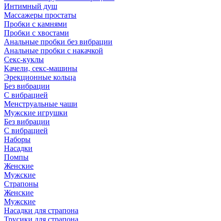
Интимный душ
Массажеры простаты
Пробки с камнями
Пробки с хвостами
Анальные пробки без вибрации
Анальные пробки с накачкой
Секс-куклы
Качели, секс-машины
Эрекционные кольца
Без вибрации
С вибрацией
Менструальные чаши
Мужские игрушки
Без вибрации
С вибрацией
Наборы
Насадки
Помпы
Женские
Мужские
Страпоны
Женские
Мужские
Насадки для страпона
Трусики для страпона