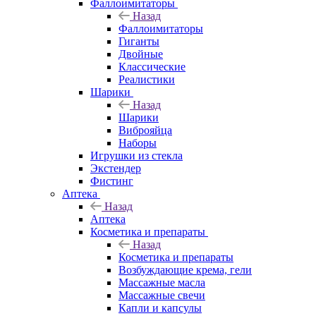
Фаллоимитаторы
Назад
Фаллоимитаторы
Гиганты
Двойные
Классические
Реалистики
Шарики
Назад
Шарики
Виброяйца
Наборы
Игрушки из стекла
Экстендер
Фистинг
Аптека
Назад
Аптека
Косметика и препараты
Назад
Косметика и препараты
Возбуждающие крема, гели
Массажные масла
Массажные свечи
Капли и капсулы