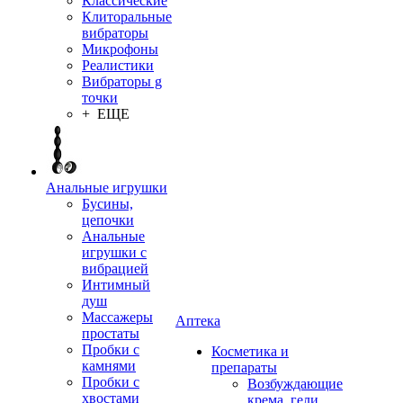
Классические
Клиторальные
вибраторы
Микрофоны
Реалистики
Вибраторы g
точки
+ ЕЩЕ
Анальные игрушки
Бусины,
цепочки
Анальные
игрушки с
вибрацией
Интимный
душ
Массажеры
Аптека
простаты
Пробки с
Косметика и
камнями
препараты
Пробки с
Возбуждающие
хвостами
крема, гели