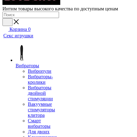
Интим товары высокого качества по доступным ценам
Корзина
0
Секс игрушки
Вибраторы
Вибропули
Вибраторы-
кролики
Вибраторы
двойной
стимуляции
Вакуумные
стимуляторы
клитора
Смарт
вибраторы
Для двоих