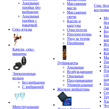
Анальные
Массажные
Секс бел
пробки без
масла
костюмы
вибрации
Массажные
Анальные
свечи
Му
пробки с
Капли и
бе
накачкой
капсулы
Ак
Секс-куклы
Очистители
Бо
Пролонгаторы
Бю
Уход за телом
ко
Пробники
Иг
ко
Качели, секс-
Ко
машины
Ма
Пе
Лубриканты
Пл
Анальные
Пл
Возбуждающие
Эрекционные
сте
Оральные
кольца
шл
Продлевающие
Без вибрации
По
Универсальные
С вибрацией
га
Жидкие вибраторы
Се
Тр
Ха
Чу
Менструальные