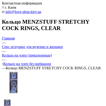
Контактная информация
г. Киев
info@love-shop.kiev.ua
Кольцо MENZSTUFF STRETCHY
COCK RINGS, CLEAR
Главная
—
Секс игрушки для мужчин и женщин
—
Кольца на член (эрекционные)
—
Кольцо на член без вибрации
—
Кольцо MENZSTUFF STRETCHY COCK RINGS, CLEAR