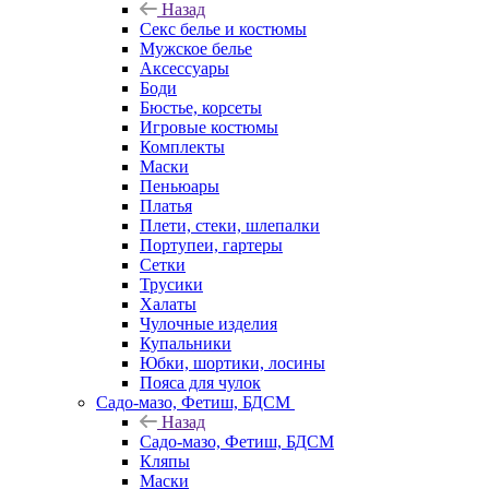
Назад
Секс белье и костюмы
Мужское белье
Аксессуары
Боди
Бюстье, корсеты
Игровые костюмы
Комплекты
Маски
Пеньюары
Платья
Плети, стеки, шлепалки
Портупеи, гартеры
Сетки
Трусики
Халаты
Чулочные изделия
Купальники
Юбки, шортики, лосины
Пояса для чулок
Садо-мазо, Фетиш, БДСМ
Назад
Садо-мазо, Фетиш, БДСМ
Кляпы
Маски