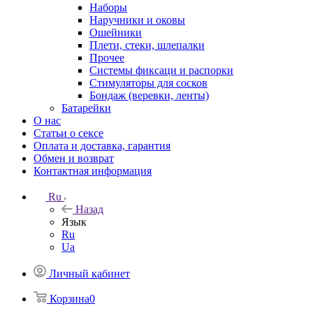
Наборы
Наручники и оковы
Ошейники
Плети, стеки, шлепалки
Прочее
Системы фиксаци и распорки
Стимуляторы для сосков
Бондаж (веревки, ленты)
Батарейки
О нас
Статьи о сексе
Оплата и доставка, гарантия
Обмен и возврат
Контактная информация
Ru
Назад
Язык
Ru
Ua
Личный кабинет
Корзина
0