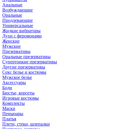
Анальные
Возбуждающие
Оральные
Продлевающие
Универсальные
Жидкие вибраторы
Духи с феромонами
Женские
Мужские
Презервативы
Оральные презервативы
Супертонкие презервативы
Другие презервативы
Секс белье и костюмы
Мужское белье
Аксессуары
Боди
Бюстье, корсеты
Игровые костюмы
Комплекты
Маски
Пеньюары
Платья
Плети, стеки, шлепалки