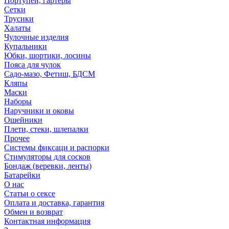
Портупеи, гартеры
Сетки
Трусики
Халаты
Чулочные изделия
Купальники
Юбки, шортики, лосины
Пояса для чулок
Садо-мазо, Фетиш, БДСМ
Кляпы
Маски
Наборы
Наручники и оковы
Ошейники
Плети, стеки, шлепалки
Прочее
Системы фиксаци и распорки
Стимуляторы для сосков
Бондаж (веревки, ленты)
Батарейки
О нас
Статьи о сексе
Оплата и доставка, гарантия
Обмен и возврат
Контактная информация