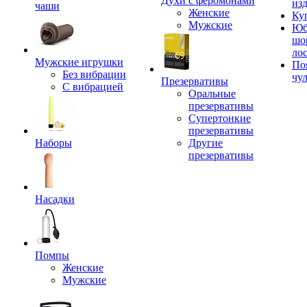
Духи с феромонами
из
чаши
Женские
Ку
Мужские
Юб
шо
ло
Мужские игрушки
По
Без вибрации
чу
Презервативы
С вибрацией
Оральные
презервативы
Супертонкие
презервативы
Наборы
Другие
презервативы
Насадки
Помпы
Женские
Мужские