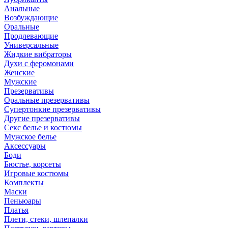
Анальные
Возбуждающие
Оральные
Продлевающие
Универсальные
Жидкие вибраторы
Духи с феромонами
Женские
Мужские
Презервативы
Оральные презервативы
Супертонкие презервативы
Другие презервативы
Секс белье и костюмы
Мужское белье
Аксессуары
Боди
Бюстье, корсеты
Игровые костюмы
Комплекты
Маски
Пеньюары
Платья
Плети, стеки, шлепалки