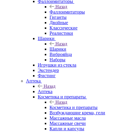
Фаллоимитаторы
Назад
Фаллоимитаторы
Гиганты
Двойные
Классические
Реалистики
Шарики
Назад
Шарики
Виброяйца
Наборы
Игрушки из стекла
Экстендер
Фистинг
Аптека
Назад
Аптека
Косметика и препараты
Назад
Косметика и препараты
Возбуждающие крема, гели
Массажные масла
Массажные свечи
Капли и капсулы