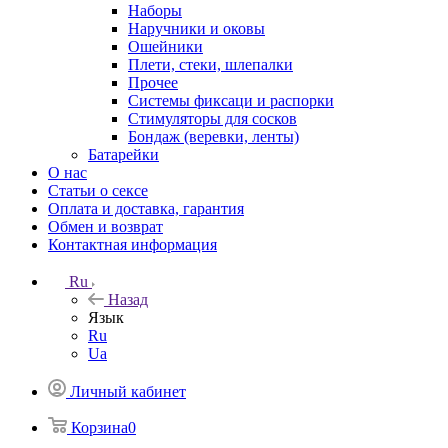
Наборы
Наручники и оковы
Ошейники
Плети, стеки, шлепалки
Прочее
Системы фиксаци и распорки
Стимуляторы для сосков
Бондаж (веревки, ленты)
Батарейки
О нас
Статьи о сексе
Оплата и доставка, гарантия
Обмен и возврат
Контактная информация
Ru
Назад
Язык
Ru
Ua
Личный кабинет
Корзина
0