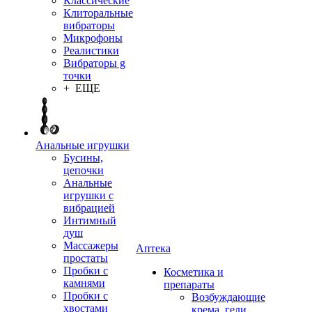
Классические
Клиторальные
вибраторы
Микрофоны
Реалистики
Вибраторы g
точки
+ ЕЩЕ
Анальные игрушки
Бусины,
цепочки
Анальные
игрушки с
вибрацией
Интимный
душ
Массажеры
Аптека
простаты
Пробки с
Косметика и
камнями
препараты
Пробки с
Возбуждающие
хвостами
крема, гели