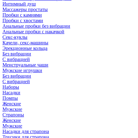
Интимный душ
Массажеры простаты
Пробки с камнями
Пробки с хвостами
Анальные пробки без вибрации
Анальные пробки с накачкой
Секс-куклы
Качели, секс-машины
Эрекционные кольца
Без вибрации
С вибрацией
Менструальные чаши
Мужские игрушки
Без вибрации
С вибрацией
Наборы
Насадки
Помпы
Женские
Мужские
Страпоны
Женские
Мужские
Насадки для страпона
Трусики для страпона