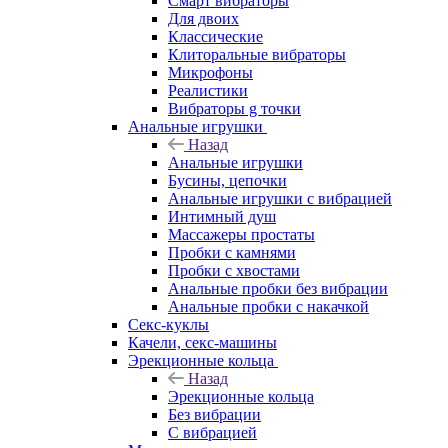
Смарт вибраторы
Для двоих
Классические
Клиторальные вибраторы
Микрофоны
Реалистики
Вибраторы g точки
Анальные игрушки
Назад
Анальные игрушки
Бусины, цепочки
Анальные игрушки с вибрацией
Интимный душ
Массажеры простаты
Пробки с камнями
Пробки с хвостами
Анальные пробки без вибрации
Анальные пробки с накачкой
Секс-куклы
Качели, секс-машины
Эрекционные кольца
Назад
Эрекционные кольца
Без вибрации
С вибрацией