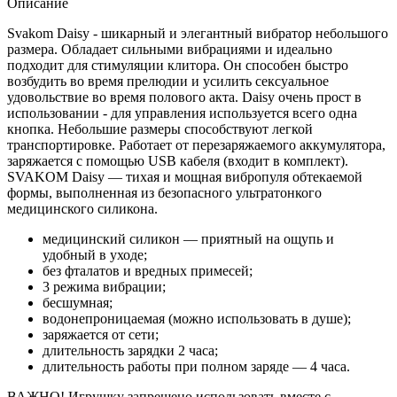
Описание
Svakom Daisy - шикарный и элегантный вибратор небольшого
размера. Обладает сильными вибрациями и идеально
подходит для стимуляции клитора. Он способен быстро
возбудить во время прелюдии и усилить сексуальное
удовольствие во время полового акта. Daisy очень прост в
использовании - для управления используется всего одна
кнопка. Небольшие размеры способствуют легкой
транспортировке. Работает от перезаряжаемого аккумулятора,
заряжается с помощью USB кабеля (входит в комплект).
SVAKOM Daisy — тихая и мощная вибропуля обтекаемой
формы, выполненная из безопасного ультратонкого
медицинского силикона.
медицинский силикон — приятный на ощупь и
удобный в уходе;
без фталатов и вредных примесей;
3 режима вибрации;
бесшумная;
водонепроницаемая (можно использовать в душе);
заряжается от сети;
длительность зарядки 2 часа;
длительность работы при полном заряде — 4 часа.
ВАЖНО! Игрушку запрещено использовать вместе с