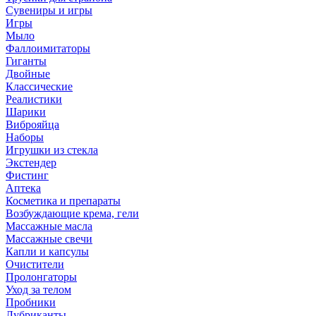
Сувениры и игры
Игры
Мыло
Фаллоимитаторы
Гиганты
Двойные
Классические
Реалистики
Шарики
Виброяйца
Наборы
Игрушки из стекла
Экстендер
Фистинг
Аптека
Косметика и препараты
Возбуждающие крема, гели
Массажные масла
Массажные свечи
Капли и капсулы
Очистители
Пролонгаторы
Уход за телом
Пробники
Лубриканты