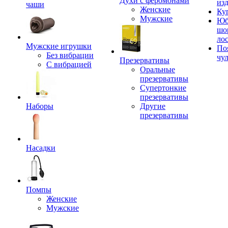
Духи с феромонами
из
чаши
Женские
Ку
Мужские
Юб
шо
ло
Мужские игрушки
По
Без вибрации
чу
Презервативы
С вибрацией
Оральные
презервативы
Супертонкие
презервативы
Наборы
Другие
презервативы
Насадки
Помпы
Женские
Мужские