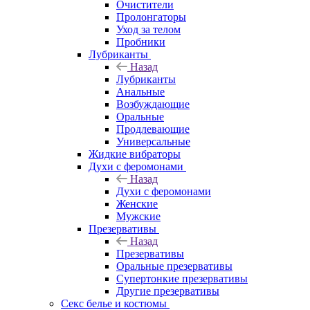
Очистители
Пролонгаторы
Уход за телом
Пробники
Лубриканты
Назад
Лубриканты
Анальные
Возбуждающие
Оральные
Продлевающие
Универсальные
Жидкие вибраторы
Духи с феромонами
Назад
Духи с феромонами
Женские
Мужские
Презервативы
Назад
Презервативы
Оральные презервативы
Супертонкие презервативы
Другие презервативы
Секс белье и костюмы