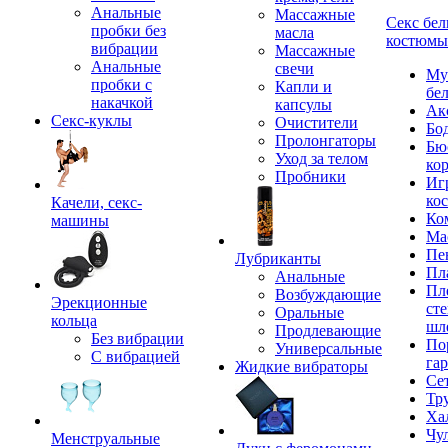
Анальные
Массажные
Секс бел
пробки без
масла
костюмы
вибрации
Массажные
Анальные
свечи
Му
пробки с
Капли и
бе
накачкой
капсулы
Ак
Секс-куклы
Очистители
Бо
Пролонгаторы
Бю
Уход за телом
ко
Пробники
Иг
ко
Качели, секс-
Ко
машины
Ма
Пе
Лубриканты
Пл
Анальные
Пл
Возбуждающие
Эрекционные
сте
Оральные
кольца
шл
Продлевающие
Без вибрации
По
Универсальные
С вибрацией
га
Жидкие вибраторы
Се
Тр
Ха
Чу
Менструальные