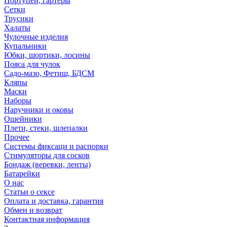
Портупеи, гартеры
Сетки
Трусики
Халаты
Чулочные изделия
Купальники
Юбки, шортики, лосины
Пояса для чулок
Садо-мазо, Фетиш, БДСМ
Кляпы
Маски
Наборы
Наручники и оковы
Ошейники
Плети, стеки, шлепалки
Прочее
Системы фиксаци и распорки
Стимуляторы для сосков
Бондаж (веревки, ленты)
Батарейки
О нас
Статьи о сексе
Оплата и доставка, гарантия
Обмен и возврат
Контактная информация