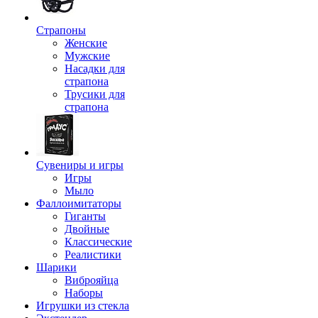
Страпоны
Женские
Мужские
Насадки для
страпона
Трусики для
страпона
Сувениры и игры
Игры
Мыло
Фаллоимитаторы
Гиганты
Двойные
Классические
Реалистики
Шарики
Виброяйца
Наборы
Игрушки из стекла