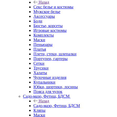
Назад
Секс белье и костюмы
Мужское белье
Аксессуары
Боди
Бюстье, корсеты
Игровые костюмы
Комплекты
Маски
Пеньюары
Платья
Плети, стеки, шлепалки
Портупеи, гартеры
Сетки
Трусики
Халаты
Чулочные изделия
Купальники
Юбки, шортики, лосины
Пояса для чулок
Садо-мазо, Фетиш, БДСМ
Назад
Садо-мазо, Фетиш, БДСМ
Кляпы
Маски