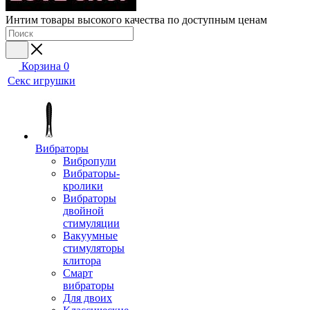
Интим товары высокого качества по доступным ценам
Корзина
0
Секс игрушки
Вибраторы
Вибропули
Вибраторы-
кролики
Вибраторы
двойной
стимуляции
Вакуумные
стимуляторы
клитора
Смарт
вибраторы
Для двоих