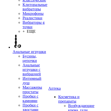
Классические
Клиторальные
вибраторы
Микрофоны
Реалистики
Вибраторы g
точки
+ ЕЩЕ
Анальные игрушки
Бусины,
цепочки
Анальные
игрушки с
вибрацией
Интимный
душ
Массажеры
Аптека
простаты
Пробки с
Косметика и
камнями
препараты
Пробки с
Возбуждающие
хвостами
крема, гели