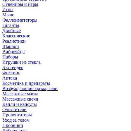
Сувениры и игры
Игры
Мыло
Фаллоимитаторы
Гиганты
Двойные
Классические
Реалистики
Шарики
Виброяйца
Наборы
Игрушки из стекла
Экстендер
Фистинг
Аптека
Косметика и препараты
Возбуждающие крема, гели
Массажные масла
Массажные свечи
Капли и капсулы
Очистители
Пролонгаторы
Уход за телом
Пробники
Лубриканты