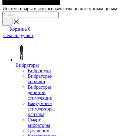
Интим товары высокого качества по доступным ценам
Корзина
0
Секс игрушки
Вибраторы
Вибропули
Вибраторы-
кролики
Вибраторы
двойной
стимуляции
Вакуумные
стимуляторы
клитора
Смарт
вибраторы
Для двоих