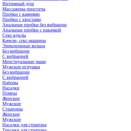
Интимный душ
Массажеры простаты
Пробки с камнями
Пробки с хвостами
Анальные пробки без вибрации
Анальные пробки с накачкой
Секс-куклы
Качели, секс-машины
Эрекционные кольца
Без вибрации
С вибрацией
Менструальные чаши
Мужские игрушки
Без вибрации
С вибрацией
Наборы
Насадки
Помпы
Женские
Мужские
Страпоны
Женские
Мужские
Насадки для страпона
Трусики для страпона