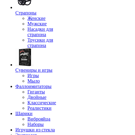
Страпоны
Женские
Мужские
Насадки для
страпона
Трусики для
страпона
Сувениры и игры
Игры
Мыло
Фаллоимитаторы
Гиганты
Двойные
Классические
Реалистики
Шарики
Виброяйца
Наборы
Игрушки из стекла