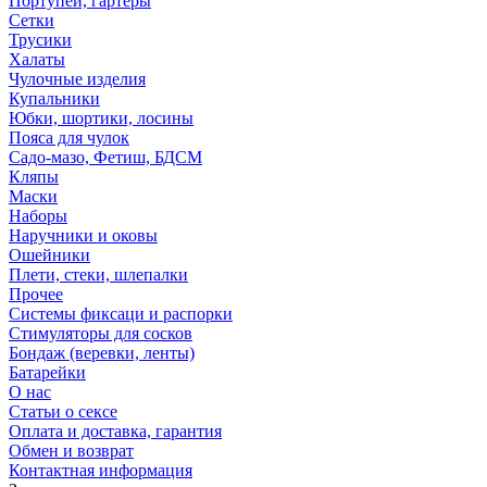
Портупеи, гартеры
Сетки
Трусики
Халаты
Чулочные изделия
Купальники
Юбки, шортики, лосины
Пояса для чулок
Садо-мазо, Фетиш, БДСМ
Кляпы
Маски
Наборы
Наручники и оковы
Ошейники
Плети, стеки, шлепалки
Прочее
Системы фиксаци и распорки
Стимуляторы для сосков
Бондаж (веревки, ленты)
Батарейки
О нас
Статьи о сексе
Оплата и доставка, гарантия
Обмен и возврат
Контактная информация