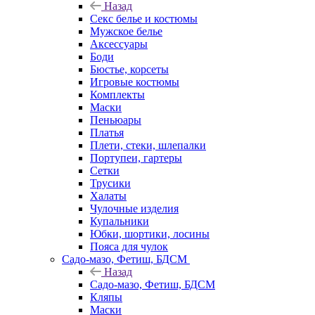
Назад
Секс белье и костюмы
Мужское белье
Аксессуары
Боди
Бюстье, корсеты
Игровые костюмы
Комплекты
Маски
Пеньюары
Платья
Плети, стеки, шлепалки
Портупеи, гартеры
Сетки
Трусики
Халаты
Чулочные изделия
Купальники
Юбки, шортики, лосины
Пояса для чулок
Садо-мазо, Фетиш, БДСМ
Назад
Садо-мазо, Фетиш, БДСМ
Кляпы
Маски