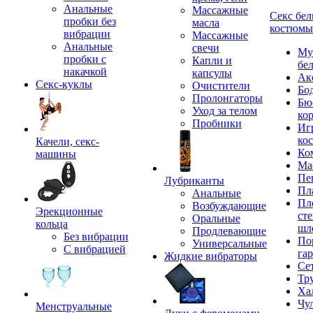
Анальные
Массажные
Секс бел
пробки без
масла
костюмы
вибрации
Массажные
Анальные
свечи
Му
пробки с
Капли и
бе
накачкой
капсулы
Ак
Секс-куклы
Очистители
Бо
Пролонгаторы
Бю
Уход за телом
ко
Пробники
Иг
ко
Качели, секс-
Ко
машины
Ма
Пе
Лубриканты
Пл
Анальные
Пл
Возбуждающие
Эрекционные
сте
Оральные
кольца
шл
Продлевающие
Без вибрации
По
Универсальные
С вибрацией
га
Жидкие вибраторы
Се
Тр
Ха
Чу
Менструальные