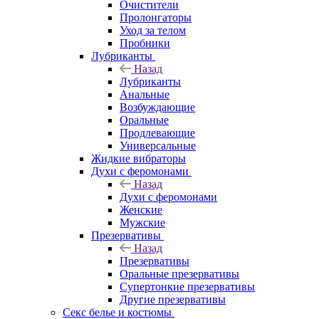
Очистители
Пролонгаторы
Уход за телом
Пробники
Лубриканты
Назад
Лубриканты
Анальные
Возбуждающие
Оральные
Продлевающие
Универсальные
Жидкие вибраторы
Духи с феромонами
Назад
Духи с феромонами
Женские
Мужские
Презервативы
Назад
Презервативы
Оральные презервативы
Супертонкие презервативы
Другие презервативы
Секс белье и костюмы