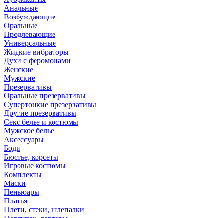
Анальные
Возбуждающие
Оральные
Продлевающие
Универсальные
Жидкие вибраторы
Духи с феромонами
Женские
Мужские
Презервативы
Оральные презервативы
Супертонкие презервативы
Другие презервативы
Секс белье и костюмы
Мужское белье
Аксессуары
Боди
Бюстье, корсеты
Игровые костюмы
Комплекты
Маски
Пеньюары
Платья
Плети, стеки, шлепалки