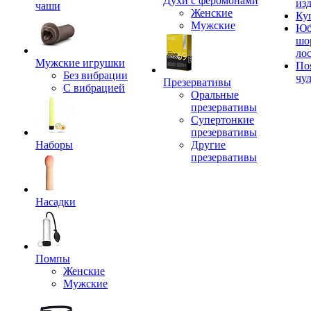
Духи с феромонами
из
чаши
Женские
Ку
Мужские
Юб
шо
ло
Мужские игрушки
По
Без вибрации
чу
Презервативы
С вибрацией
Оральные
презервативы
Супертонкие
презервативы
Наборы
Другие
презервативы
Насадки
Помпы
Женские
Мужские