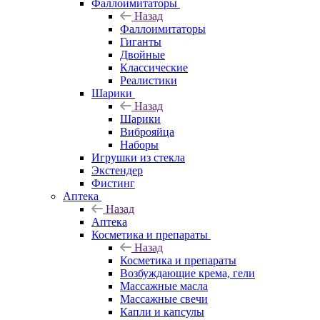
Фаллоимитаторы
Назад
Фаллоимитаторы
Гиганты
Двойные
Классические
Реалистики
Шарики
Назад
Шарики
Виброяйца
Наборы
Игрушки из стекла
Экстендер
Фистинг
Аптека
Назад
Аптека
Косметика и препараты
Назад
Косметика и препараты
Возбуждающие крема, гели
Массажные масла
Массажные свечи
Капли и капсулы