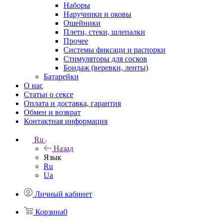
Наборы
Наручники и оковы
Ошейники
Плети, стеки, шлепалки
Прочее
Системы фиксаци и распорки
Стимуляторы для сосков
Бондаж (веревки, ленты)
Батарейки
О нас
Статьи о сексе
Оплата и доставка, гарантия
Обмен и возврат
Контактная информация
Ru
Назад
Язык
Ru
Ua
Личный кабинет
Корзина
0