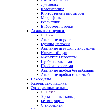
Смарт вибраторы
Для двоих
Классические
Клиторальные вибраторы
Микрофоны
Реалистики
Вибраторы g точки
Анальные игрушки
Назад
Анальные игрушки
Бусины, цепочки
Анальные игрушки с вибрацией
Интимный душ
Массажеры простаты
Пробки с камнями
Пробки с хвостами
Анальные пробки без вибрации
Анальные пробки с накачкой
Секс-куклы
Качели, секс-машины
Эрекционные кольца
Назад
Эрекционные кольца
Без вибрации
С вибрацией