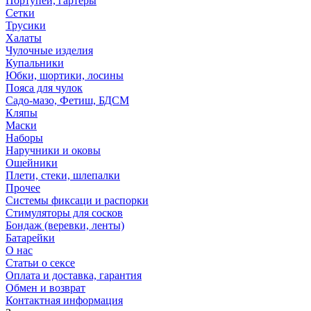
Портупеи, гартеры
Сетки
Трусики
Халаты
Чулочные изделия
Купальники
Юбки, шортики, лосины
Пояса для чулок
Садо-мазо, Фетиш, БДСМ
Кляпы
Маски
Наборы
Наручники и оковы
Ошейники
Плети, стеки, шлепалки
Прочее
Системы фиксаци и распорки
Стимуляторы для сосков
Бондаж (веревки, ленты)
Батарейки
О нас
Статьи о сексе
Оплата и доставка, гарантия
Обмен и возврат
Контактная информация