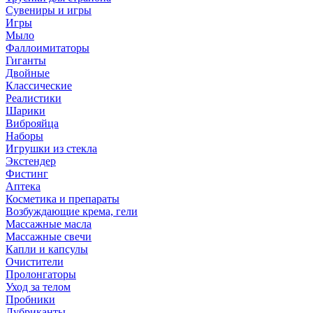
Сувениры и игры
Игры
Мыло
Фаллоимитаторы
Гиганты
Двойные
Классические
Реалистики
Шарики
Виброяйца
Наборы
Игрушки из стекла
Экстендер
Фистинг
Аптека
Косметика и препараты
Возбуждающие крема, гели
Массажные масла
Массажные свечи
Капли и капсулы
Очистители
Пролонгаторы
Уход за телом
Пробники
Лубриканты