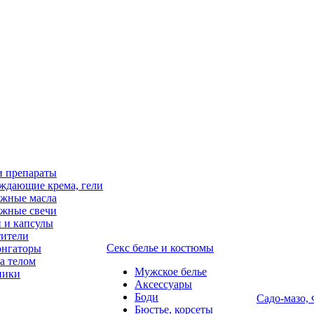
и препараты
ждающие крема, гели
жные масла
жные свечи
 и капсулы
ители
Секс белье и костюмы
онгаторы
за телом
Мужское белье
ники
Аксессуары
Боди
Садо-мазо,
Бюстье, корсеты