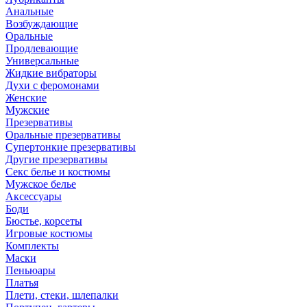
Анальные
Возбуждающие
Оральные
Продлевающие
Универсальные
Жидкие вибраторы
Духи с феромонами
Женские
Мужские
Презервативы
Оральные презервативы
Супертонкие презервативы
Другие презервативы
Секс белье и костюмы
Мужское белье
Аксессуары
Боди
Бюстье, корсеты
Игровые костюмы
Комплекты
Маски
Пеньюары
Платья
Плети, стеки, шлепалки