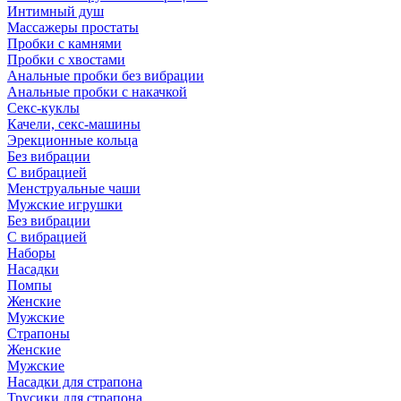
Интимный душ
Массажеры простаты
Пробки с камнями
Пробки с хвостами
Анальные пробки без вибрации
Анальные пробки с накачкой
Секс-куклы
Качели, секс-машины
Эрекционные кольца
Без вибрации
С вибрацией
Менструальные чаши
Мужские игрушки
Без вибрации
С вибрацией
Наборы
Насадки
Помпы
Женские
Мужские
Страпоны
Женские
Мужские
Насадки для страпона
Трусики для страпона