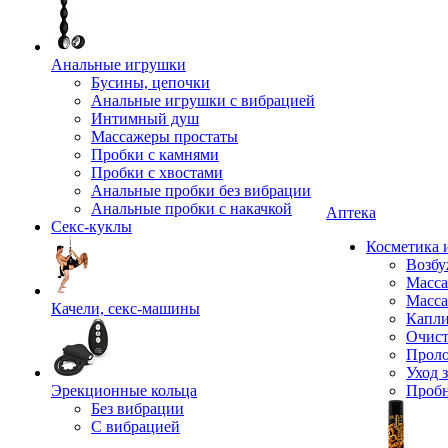
Анальные игрушки
Бусины, цепочки
Анальные игрушки с вибрацией
Интимный душ
Массажеры простаты
Пробки с камнями
Пробки с хвостами
Анальные пробки без вибрации
Анальные пробки с накачкой
Аптека
Секс-куклы
Косметика 
Возбу
Масса
Масса
Качели, секс-машины
Капли
Очист
Прол
Уход 
Эрекционные кольца
Проб
Без вибрации
С вибрацией