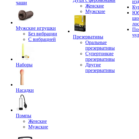
Духи с феромонами
из
чаши
Женские
Ку
Мужские
Юб
шо
ло
Мужские игрушки
По
Без вибрации
чу
Презервативы
С вибрацией
Оральные
презервативы
Супертонкие
презервативы
Наборы
Другие
презервативы
Насадки
Помпы
Женские
Мужские