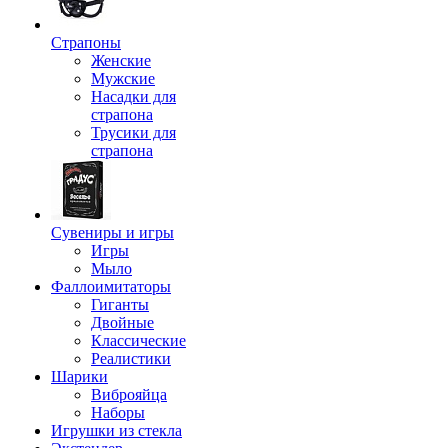
Страпоны
Женские
Мужские
Насадки для
страпона
Трусики для
страпона
Сувениры и игры
Игры
Мыло
Фаллоимитаторы
Гиганты
Двойные
Классические
Реалистики
Шарики
Виброяйца
Наборы
Игрушки из стекла