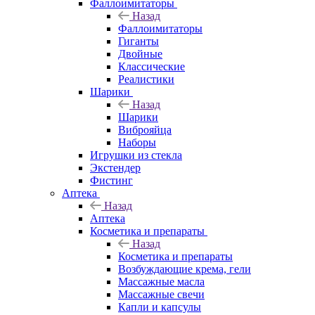
Фаллоимитаторы
Назад
Фаллоимитаторы
Гиганты
Двойные
Классические
Реалистики
Шарики
Назад
Шарики
Виброяйца
Наборы
Игрушки из стекла
Экстендер
Фистинг
Аптека
Назад
Аптека
Косметика и препараты
Назад
Косметика и препараты
Возбуждающие крема, гели
Массажные масла
Массажные свечи
Капли и капсулы