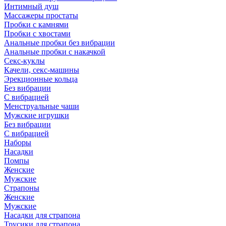
Интимный душ
Массажеры простаты
Пробки с камнями
Пробки с хвостами
Анальные пробки без вибрации
Анальные пробки с накачкой
Секс-куклы
Качели, секс-машины
Эрекционные кольца
Без вибрации
С вибрацией
Менструальные чаши
Мужские игрушки
Без вибрации
С вибрацией
Наборы
Насадки
Помпы
Женские
Мужские
Страпоны
Женские
Мужские
Насадки для страпона
Трусики для страпона