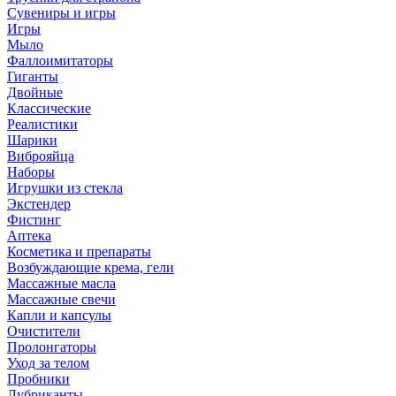
Сувениры и игры
Игры
Мыло
Фаллоимитаторы
Гиганты
Двойные
Классические
Реалистики
Шарики
Виброяйца
Наборы
Игрушки из стекла
Экстендер
Фистинг
Аптека
Косметика и препараты
Возбуждающие крема, гели
Массажные масла
Массажные свечи
Капли и капсулы
Очистители
Пролонгаторы
Уход за телом
Пробники
Лубриканты