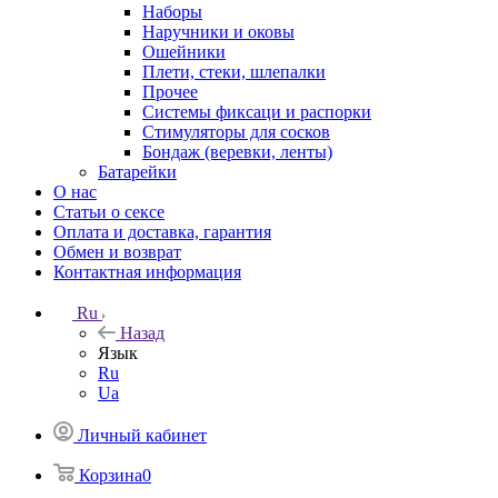
Наборы
Наручники и оковы
Ошейники
Плети, стеки, шлепалки
Прочее
Системы фиксаци и распорки
Стимуляторы для сосков
Бондаж (веревки, ленты)
Батарейки
О нас
Статьи о сексе
Оплата и доставка, гарантия
Обмен и возврат
Контактная информация
Ru
Назад
Язык
Ru
Ua
Личный кабинет
Корзина
0