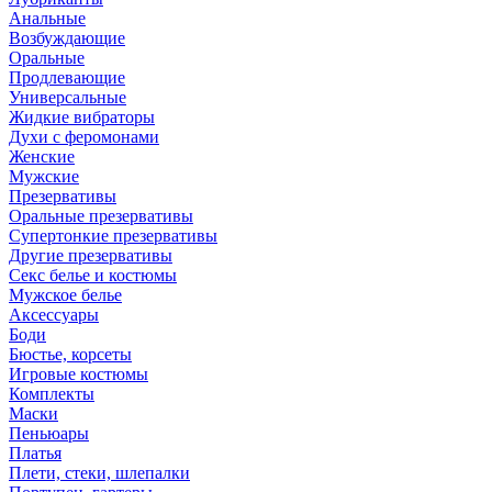
Анальные
Возбуждающие
Оральные
Продлевающие
Универсальные
Жидкие вибраторы
Духи с феромонами
Женские
Мужские
Презервативы
Оральные презервативы
Супертонкие презервативы
Другие презервативы
Секс белье и костюмы
Мужское белье
Аксессуары
Боди
Бюстье, корсеты
Игровые костюмы
Комплекты
Маски
Пеньюары
Платья
Плети, стеки, шлепалки