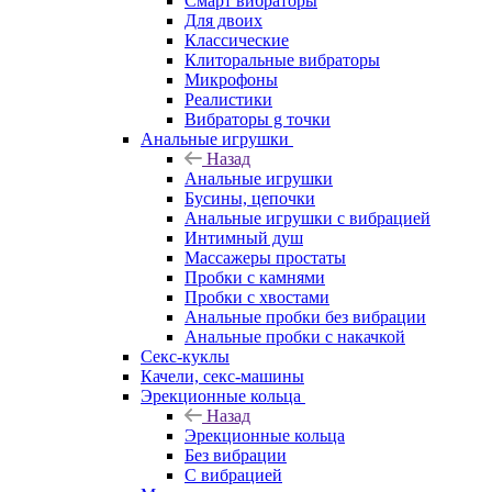
Смарт вибраторы
Для двоих
Классические
Клиторальные вибраторы
Микрофоны
Реалистики
Вибраторы g точки
Анальные игрушки
Назад
Анальные игрушки
Бусины, цепочки
Анальные игрушки с вибрацией
Интимный душ
Массажеры простаты
Пробки с камнями
Пробки с хвостами
Анальные пробки без вибрации
Анальные пробки с накачкой
Секс-куклы
Качели, секс-машины
Эрекционные кольца
Назад
Эрекционные кольца
Без вибрации
С вибрацией