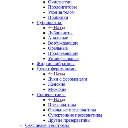
Очистители
Пролонгаторы
Уход за телом
Пробники
Лубриканты
Назад
Лубриканты
Анальные
Возбуждающие
Оральные
Продлевающие
Универсальные
Жидкие вибраторы
Духи с феромонами
Назад
Духи с феромонами
Женские
Мужские
Презервативы
Назад
Презервативы
Оральные презервативы
Супертонкие презервативы
Другие презервативы
Секс белье и костюмы