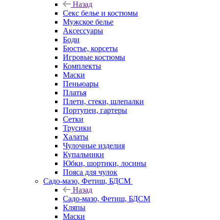
Назад
Секс белье и костюмы
Мужское белье
Аксессуары
Боди
Бюстье, корсеты
Игровые костюмы
Комплекты
Маски
Пеньюары
Платья
Плети, стеки, шлепалки
Портупеи, гартеры
Сетки
Трусики
Халаты
Чулочные изделия
Купальники
Юбки, шортики, лосины
Пояса для чулок
Садо-мазо, Фетиш, БДСМ
Назад
Садо-мазо, Фетиш, БДСМ
Кляпы
Маски