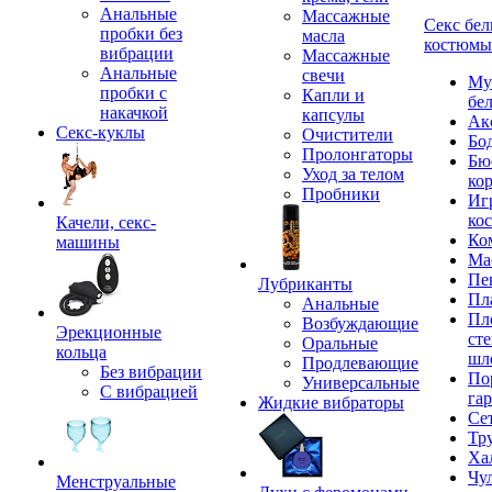
Анальные
Массажные
Секс бел
пробки без
масла
костюмы
вибрации
Массажные
Анальные
свечи
Му
пробки с
Капли и
бе
накачкой
капсулы
Ак
Секс-куклы
Очистители
Бо
Пролонгаторы
Бю
Уход за телом
ко
Пробники
Иг
ко
Качели, секс-
Ко
машины
Ма
Пе
Лубриканты
Пл
Анальные
Пл
Возбуждающие
Эрекционные
сте
Оральные
кольца
шл
Продлевающие
Без вибрации
По
Универсальные
С вибрацией
га
Жидкие вибраторы
Се
Тр
Ха
Чу
Менструальные