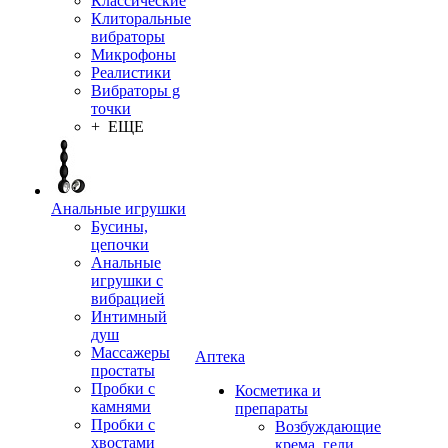
Классические
Клиторальные
вибраторы
Микрофоны
Реалистики
Вибраторы g
точки
+ ЕЩЕ
Анальные игрушки
Бусины,
цепочки
Анальные
игрушки с
вибрацией
Интимный
душ
Массажеры
Аптека
простаты
Пробки с
Косметика и
камнями
препараты
Пробки с
Возбуждающие
хвостами
крема, гели