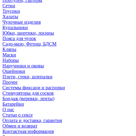
Портупеи, гартеры
Сетки
Трусики
Халаты
Чулочные изделия
Купальники
Юбки, шортики, лосины
Пояса для чулок
Садо-мазо, Фетиш, БДСМ
Кляпы
Маски
Наборы
Наручники и оковы
Ошейники
Плети, стеки, шлепалки
Прочее
Системы фиксаци и распорки
Стимуляторы для сосков
Бондаж (веревки, ленты)
Батарейки
О нас
Статьи о сексе
Оплата и доставка, гарантия
Обмен и возврат
Контактная информация