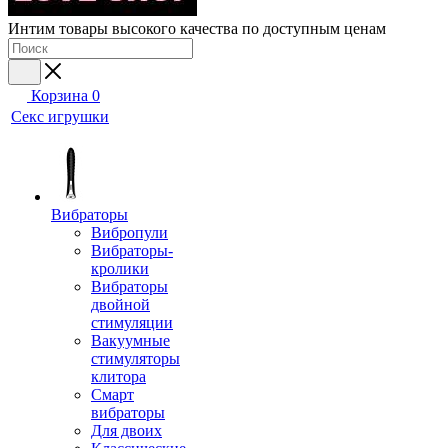
Интим товары высокого качества по доступным ценам
Корзина
0
Секс игрушки
Вибраторы
Вибропули
Вибраторы-
кролики
Вибраторы
двойной
стимуляции
Вакуумные
стимуляторы
клитора
Смарт
вибраторы
Для двоих