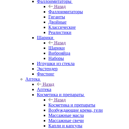
Фаллоимитаторы
Назад
Фаллоимитаторы
Гиганты
Двойные
Классические
Реалистики
Шарики
Назад
Шарики
Виброяйца
Наборы
Игрушки из стекла
Экстендер
Фистинг
Аптека
Назад
Аптека
Косметика и препараты
Назад
Косметика и препараты
Возбуждающие крема, гели
Массажные масла
Массажные свечи
Капли и капсулы