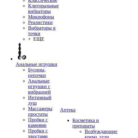
Классические
Клиторальные
вибраторы
Микрофоны
Реалистики
Вибраторы g
точки
+ ЕЩЕ
Анальные игрушки
Бусины,
цепочки
Анальные
игрушки с
вибрацией
Интимный
душ
Массажеры
Аптека
простаты
Пробки с
Косметика и
камнями
препараты
Пробки с
Возбуждающие
хвостами
крема, гели