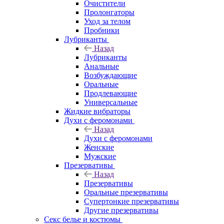
Очистители
Пролонгаторы
Уход за телом
Пробники
Лубриканты
Назад
Лубриканты
Анальные
Возбуждающие
Оральные
Продлевающие
Универсальные
Жидкие вибраторы
Духи с феромонами
Назад
Духи с феромонами
Женские
Мужские
Презервативы
Назад
Презервативы
Оральные презервативы
Супертонкие презервативы
Другие презервативы
Секс белье и костюмы