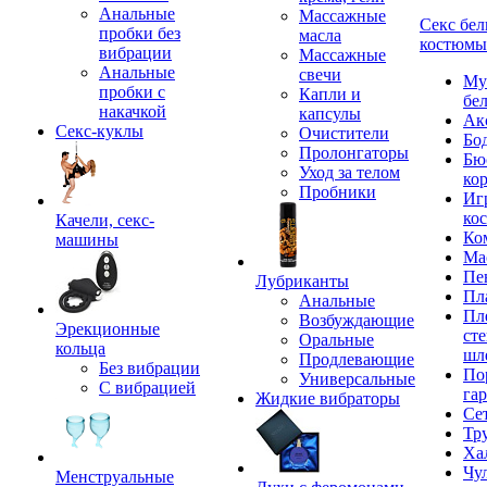
Анальные
Массажные
Секс бел
пробки без
масла
костюмы
вибрации
Массажные
Анальные
свечи
Му
пробки с
Капли и
бе
накачкой
капсулы
Ак
Секс-куклы
Очистители
Бо
Пролонгаторы
Бю
Уход за телом
ко
Пробники
Иг
ко
Качели, секс-
Ко
машины
Ма
Пе
Лубриканты
Пл
Анальные
Пл
Возбуждающие
Эрекционные
сте
Оральные
кольца
шл
Продлевающие
Без вибрации
По
Универсальные
С вибрацией
га
Жидкие вибраторы
Се
Тр
Ха
Чу
Менструальные