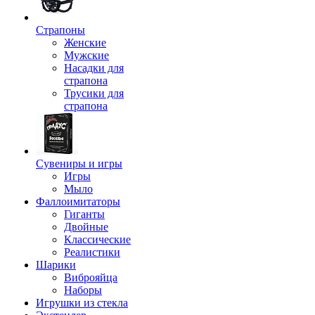
Страпоны
Женские
Мужские
Насадки для
страпона
Трусики для
страпона
Сувениры и игры
Игры
Мыло
Фаллоимитаторы
Гиганты
Двойные
Классические
Реалистики
Шарики
Виброяйца
Наборы
Игрушки из стекла