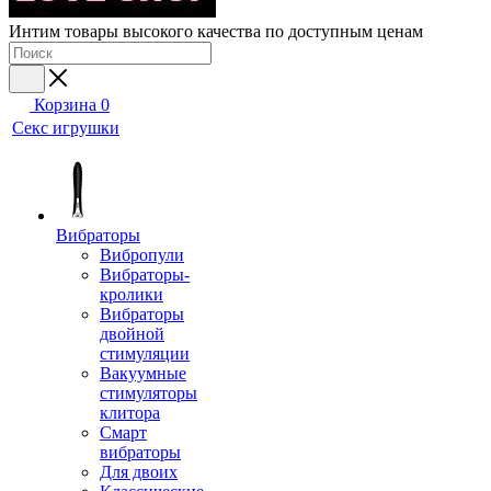
Интим товары высокого качества по доступным ценам
Корзина
0
Секс игрушки
Вибраторы
Вибропули
Вибраторы-
кролики
Вибраторы
двойной
стимуляции
Вакуумные
стимуляторы
клитора
Смарт
вибраторы
Для двоих