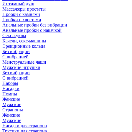
Интимный душ
Массажеры простаты
Пробки с камнями
Пробки с хвостами
Анальные пробки без вибрации
Анальные пробки с накачкой
Секс-куклы
Качели, секс-машины
Эрекционные кольца
Без вибрации
С вибрацией
Менструальные чаши
Мужские игрушки
Без вибрации
С вибрацией
Наборы
Насадки
Помпы
Женские
Мужские
Страпоны
Женские
Мужские
Насадки для страпона
Трусики для страпона