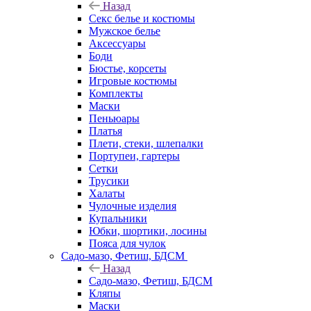
Назад
Секс белье и костюмы
Мужское белье
Аксессуары
Боди
Бюстье, корсеты
Игровые костюмы
Комплекты
Маски
Пеньюары
Платья
Плети, стеки, шлепалки
Портупеи, гартеры
Сетки
Трусики
Халаты
Чулочные изделия
Купальники
Юбки, шортики, лосины
Пояса для чулок
Садо-мазо, Фетиш, БДСМ
Назад
Садо-мазо, Фетиш, БДСМ
Кляпы
Маски