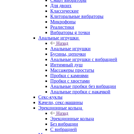
Смарт вибраторы
Для двоих
Классические
Клиторальные вибраторы
Микрофоны
Реалистики
Вибраторы g точки
Анальные игрушки
Назад
Анальные игрушки
Бусины, цепочки
Анальные игрушки с вибрацией
Интимный душ
Массажеры простаты
Пробки с камнями
Пробки с хвостами
Анальные пробки без вибрации
Анальные пробки с накачкой
Секс-куклы
Качели, секс-машины
Эрекционные кольца
Назад
Эрекционные кольца
Без вибрации
С вибрацией