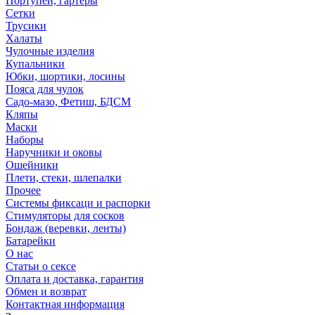
Портупеи, гартеры
Сетки
Трусики
Халаты
Чулочные изделия
Купальники
Юбки, шортики, лосины
Пояса для чулок
Садо-мазо, Фетиш, БДСМ
Кляпы
Маски
Наборы
Наручники и оковы
Ошейники
Плети, стеки, шлепалки
Прочее
Системы фиксаци и распорки
Стимуляторы для сосков
Бондаж (веревки, ленты)
Батарейки
О нас
Статьи о сексе
Оплата и доставка, гарантия
Обмен и возврат
Контактная информация