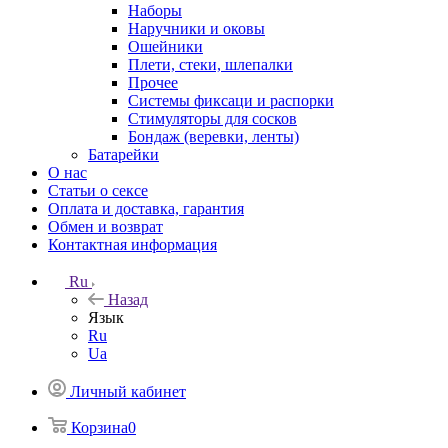
Наборы
Наручники и оковы
Ошейники
Плети, стеки, шлепалки
Прочее
Системы фиксаци и распорки
Стимуляторы для сосков
Бондаж (веревки, ленты)
Батарейки
О нас
Статьи о сексе
Оплата и доставка, гарантия
Обмен и возврат
Контактная информация
Ru
Назад
Язык
Ru
Ua
Личный кабинет
Корзина
0