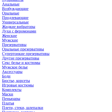
Анальные
Возбуждающие
Оральные
Продлевающие
Универсальные
Жидкие вибраторы
Духи с феромонами
Женские
Мужские
Презервативы
Оральные презервативы
Супертонкие презервативы
Другие презервативы
Секс белье и костюмы
Мужское белье
Аксессуары
Боди
Бюстье, корсеты
Игровые костюмы
Комплекты
Маски
Пеньюары
Платья
Плети, стеки, шлепалки