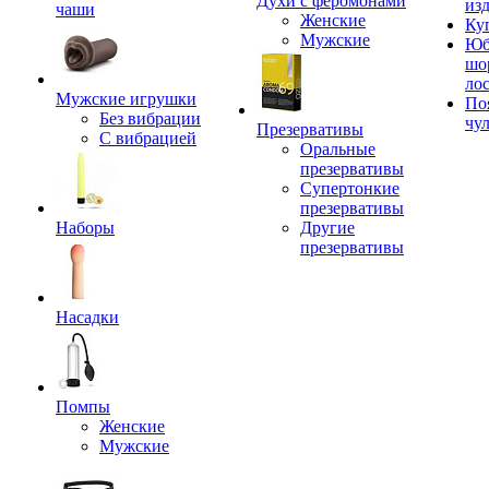
Духи с феромонами
из
чаши
Женские
Ку
Мужские
Юб
шо
ло
Мужские игрушки
По
Без вибрации
чу
Презервативы
С вибрацией
Оральные
презервативы
Супертонкие
презервативы
Наборы
Другие
презервативы
Насадки
Помпы
Женские
Мужские