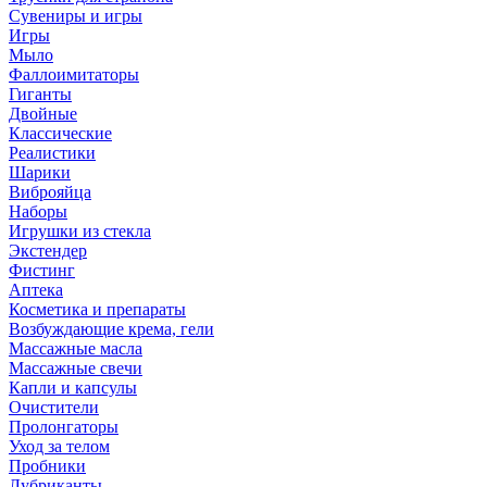
Сувениры и игры
Игры
Мыло
Фаллоимитаторы
Гиганты
Двойные
Классические
Реалистики
Шарики
Виброяйца
Наборы
Игрушки из стекла
Экстендер
Фистинг
Аптека
Косметика и препараты
Возбуждающие крема, гели
Массажные масла
Массажные свечи
Капли и капсулы
Очистители
Пролонгаторы
Уход за телом
Пробники
Лубриканты