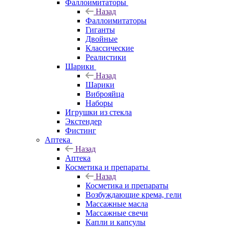
Фаллоимитаторы
Назад
Фаллоимитаторы
Гиганты
Двойные
Классические
Реалистики
Шарики
Назад
Шарики
Виброяйца
Наборы
Игрушки из стекла
Экстендер
Фистинг
Аптека
Назад
Аптека
Косметика и препараты
Назад
Косметика и препараты
Возбуждающие крема, гели
Массажные масла
Массажные свечи
Капли и капсулы