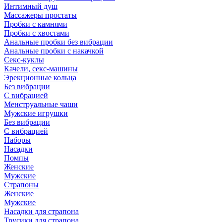
Интимный душ
Массажеры простаты
Пробки с камнями
Пробки с хвостами
Анальные пробки без вибрации
Анальные пробки с накачкой
Секс-куклы
Качели, секс-машины
Эрекционные кольца
Без вибрации
С вибрацией
Менструальные чаши
Мужские игрушки
Без вибрации
С вибрацией
Наборы
Насадки
Помпы
Женские
Мужские
Страпоны
Женские
Мужские
Насадки для страпона
Трусики для страпона