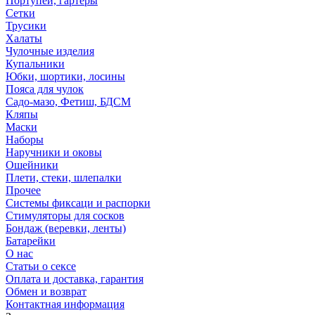
Портупеи, гартеры
Сетки
Трусики
Халаты
Чулочные изделия
Купальники
Юбки, шортики, лосины
Пояса для чулок
Садо-мазо, Фетиш, БДСМ
Кляпы
Маски
Наборы
Наручники и оковы
Ошейники
Плети, стеки, шлепалки
Прочее
Системы фиксаци и распорки
Стимуляторы для сосков
Бондаж (веревки, ленты)
Батарейки
О нас
Статьи о сексе
Оплата и доставка, гарантия
Обмен и возврат
Контактная информация