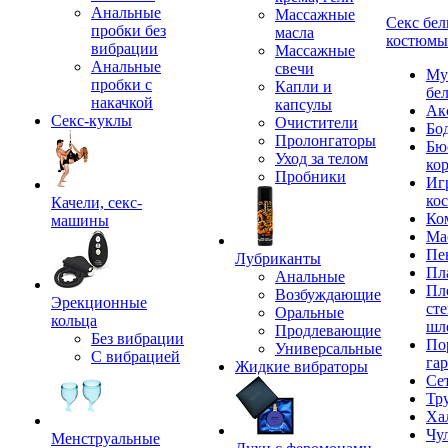
Анальные
Массажные
Секс бел
пробки без
масла
костюмы
вибрации
Массажные
Анальные
свечи
Му
пробки с
Капли и
бе
накачкой
капсулы
Ак
Секс-куклы
Очистители
Бо
Пролонгаторы
Бю
Уход за телом
ко
Пробники
Иг
ко
Качели, секс-
Ко
машины
Ма
Пе
Лубриканты
Пл
Анальные
Пл
Возбуждающие
Эрекционные
сте
Оральные
кольца
шл
Продлевающие
Без вибрации
По
Универсальные
С вибрацией
га
Жидкие вибраторы
Се
Тр
Ха
Чу
Менструальные