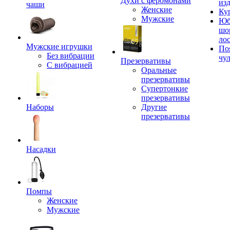
Духи с феромонами
из
чаши
Женские
Ку
Мужские
Юб
шо
ло
Мужские игрушки
По
Без вибрации
чу
Презервативы
С вибрацией
Оральные
презервативы
Супертонкие
презервативы
Наборы
Другие
презервативы
Насадки
Помпы
Женские
Мужские