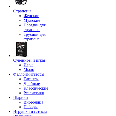
Страпоны
Женские
Мужские
Насадки для
страпона
Трусики для
страпона
Сувениры и игры
Игры
Мыло
Фаллоимитаторы
Гиганты
Двойные
Классические
Реалистики
Шарики
Виброяйца
Наборы
Игрушки из стекла