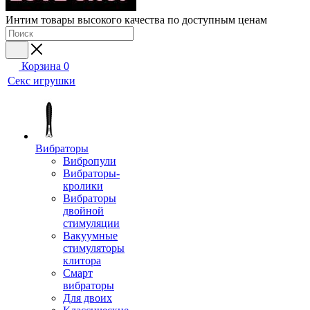
Интим товары высокого качества по доступным ценам
Корзина
0
Секс игрушки
Вибраторы
Вибропули
Вибраторы-
кролики
Вибраторы
двойной
стимуляции
Вакуумные
стимуляторы
клитора
Смарт
вибраторы
Для двоих