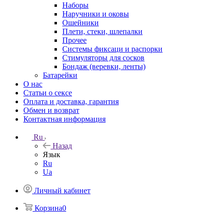
Наборы
Наручники и оковы
Ошейники
Плети, стеки, шлепалки
Прочее
Системы фиксаци и распорки
Стимуляторы для сосков
Бондаж (веревки, ленты)
Батарейки
О нас
Статьи о сексе
Оплата и доставка, гарантия
Обмен и возврат
Контактная информация
Ru
Назад
Язык
Ru
Ua
Личный кабинет
Корзина
0