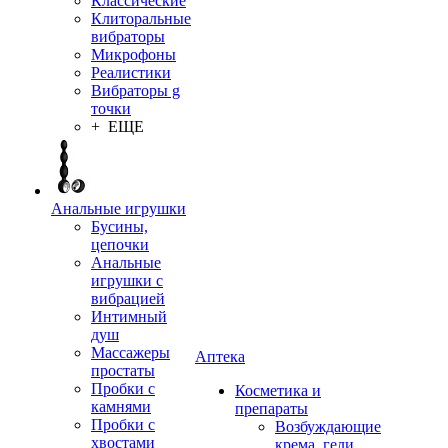
Классические
Клиторальные
вибраторы
Микрофоны
Реалистики
Вибраторы g
точки
+ ЕЩЕ
Анальные игрушки
Бусины,
цепочки
Анальные
игрушки с
вибрацией
Интимный
душ
Массажеры
Аптека
простаты
Пробки с
Косметика и
камнями
препараты
Пробки с
Возбуждающие
хвостами
крема, гели