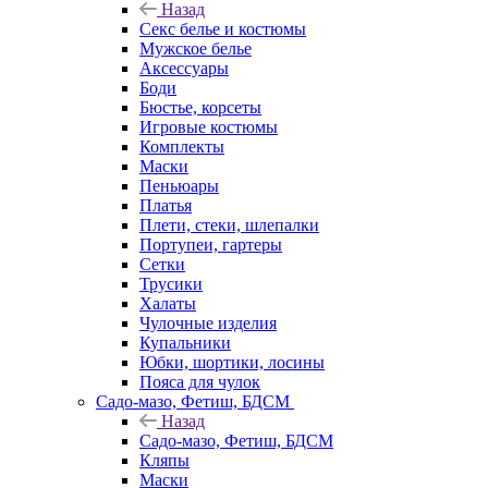
Назад
Секс белье и костюмы
Мужское белье
Аксессуары
Боди
Бюстье, корсеты
Игровые костюмы
Комплекты
Маски
Пеньюары
Платья
Плети, стеки, шлепалки
Портупеи, гартеры
Сетки
Трусики
Халаты
Чулочные изделия
Купальники
Юбки, шортики, лосины
Пояса для чулок
Садо-мазо, Фетиш, БДСМ
Назад
Садо-мазо, Фетиш, БДСМ
Кляпы
Маски