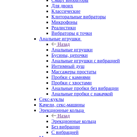
Смарт вибраторы
Для двоих
Классические
Клиторальные вибраторы
Микрофоны
Реалистики
Вибраторы g точки
Анальные игрушки
Назад
Анальные игрушки
Бусины, цепочки
Анальные игрушки с вибрацией
Интимный душ
Массажеры простаты
Пробки с камнями
Пробки с хвостами
Анальные пробки без вибрации
Анальные пробки с накачкой
Секс-куклы
Качели, секс-машины
Эрекционные кольца
Назад
Эрекционные кольца
Без вибрации
С вибрацией