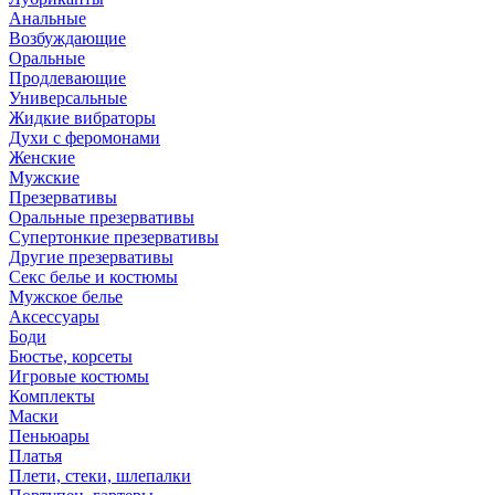
Анальные
Возбуждающие
Оральные
Продлевающие
Универсальные
Жидкие вибраторы
Духи с феромонами
Женские
Мужские
Презервативы
Оральные презервативы
Супертонкие презервативы
Другие презервативы
Секс белье и костюмы
Мужское белье
Аксессуары
Боди
Бюстье, корсеты
Игровые костюмы
Комплекты
Маски
Пеньюары
Платья
Плети, стеки, шлепалки