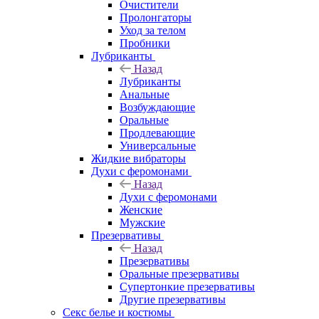
Очистители
Пролонгаторы
Уход за телом
Пробники
Лубриканты
Назад
Лубриканты
Анальные
Возбуждающие
Оральные
Продлевающие
Универсальные
Жидкие вибраторы
Духи с феромонами
Назад
Духи с феромонами
Женские
Мужские
Презервативы
Назад
Презервативы
Оральные презервативы
Супертонкие презервативы
Другие презервативы
Секс белье и костюмы