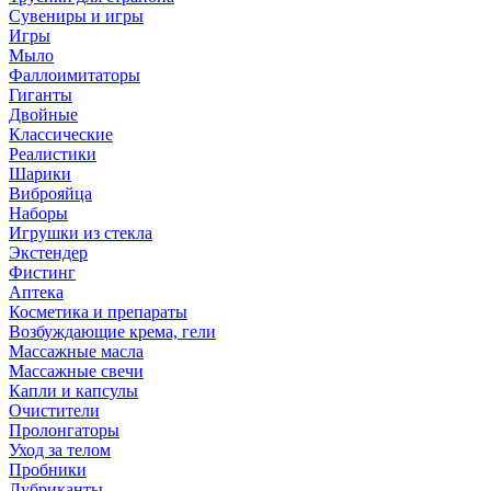
Сувениры и игры
Игры
Мыло
Фаллоимитаторы
Гиганты
Двойные
Классические
Реалистики
Шарики
Виброяйца
Наборы
Игрушки из стекла
Экстендер
Фистинг
Аптека
Косметика и препараты
Возбуждающие крема, гели
Массажные масла
Массажные свечи
Капли и капсулы
Очистители
Пролонгаторы
Уход за телом
Пробники
Лубриканты