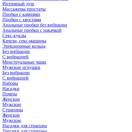
Интимный душ
Массажеры простаты
Пробки с камнями
Пробки с хвостами
Анальные пробки без вибрации
Анальные пробки с накачкой
Секс-куклы
Качели, секс-машины
Эрекционные кольца
Без вибрации
С вибрацией
Менструальные чаши
Мужские игрушки
Без вибрации
С вибрацией
Наборы
Насадки
Помпы
Женские
Мужские
Страпоны
Женские
Мужские
Насадки для страпона
Трусики для страпона