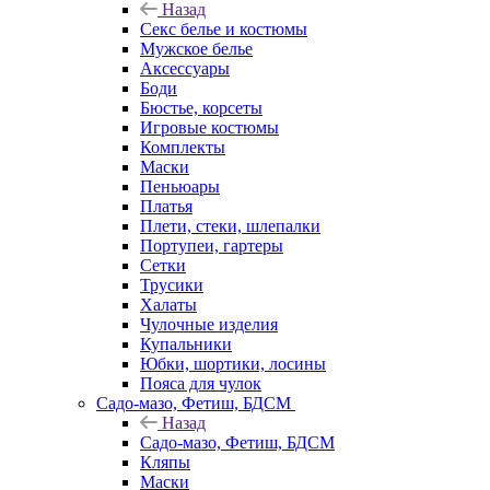
Назад
Секс белье и костюмы
Мужское белье
Аксессуары
Боди
Бюстье, корсеты
Игровые костюмы
Комплекты
Маски
Пеньюары
Платья
Плети, стеки, шлепалки
Портупеи, гартеры
Сетки
Трусики
Халаты
Чулочные изделия
Купальники
Юбки, шортики, лосины
Пояса для чулок
Садо-мазо, Фетиш, БДСМ
Назад
Садо-мазо, Фетиш, БДСМ
Кляпы
Маски