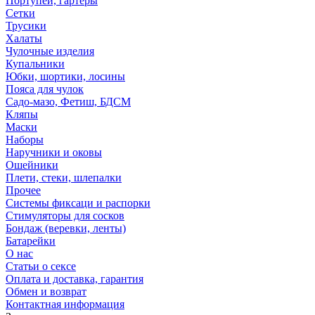
Портупеи, гартеры
Сетки
Трусики
Халаты
Чулочные изделия
Купальники
Юбки, шортики, лосины
Пояса для чулок
Садо-мазо, Фетиш, БДСМ
Кляпы
Маски
Наборы
Наручники и оковы
Ошейники
Плети, стеки, шлепалки
Прочее
Системы фиксаци и распорки
Стимуляторы для сосков
Бондаж (веревки, ленты)
Батарейки
О нас
Статьи о сексе
Оплата и доставка, гарантия
Обмен и возврат
Контактная информация