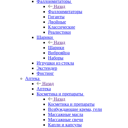
Фаллоимитаторы
Назад
Фаллоимитаторы
Гиганты
Двойные
Классические
Реалистики
Шарики
Назад
Шарики
Виброяйца
Наборы
Игрушки из стекла
Экстендер
Фистинг
Аптека
Назад
Аптека
Косметика и препараты
Назад
Косметика и препараты
Возбуждающие крема, гели
Массажные масла
Массажные свечи
Капли и капсулы