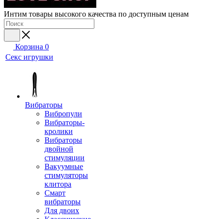
Интим товары высокого качества по доступным ценам
Корзина
0
Секс игрушки
Вибраторы
Вибропули
Вибраторы-
кролики
Вибраторы
двойной
стимуляции
Вакуумные
стимуляторы
клитора
Смарт
вибраторы
Для двоих