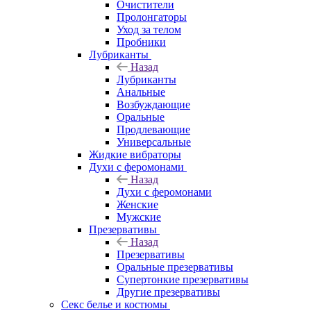
Очистители
Пролонгаторы
Уход за телом
Пробники
Лубриканты
Назад
Лубриканты
Анальные
Возбуждающие
Оральные
Продлевающие
Универсальные
Жидкие вибраторы
Духи с феромонами
Назад
Духи с феромонами
Женские
Мужские
Презервативы
Назад
Презервативы
Оральные презервативы
Супертонкие презервативы
Другие презервативы
Секс белье и костюмы