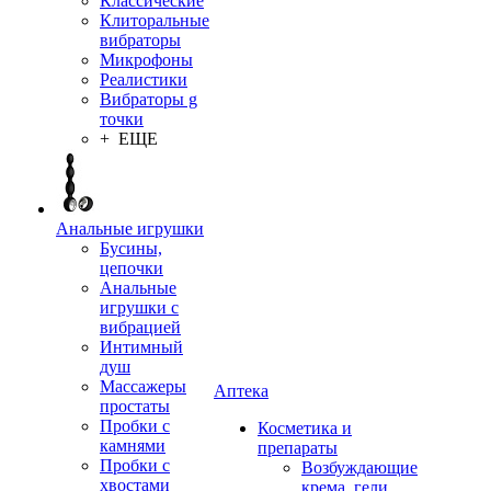
Классические
Клиторальные
вибраторы
Микрофоны
Реалистики
Вибраторы g
точки
+ ЕЩЕ
Анальные игрушки
Бусины,
цепочки
Анальные
игрушки с
вибрацией
Интимный
душ
Массажеры
Аптека
простаты
Пробки с
Косметика и
камнями
препараты
Пробки с
Возбуждающие
хвостами
крема, гели