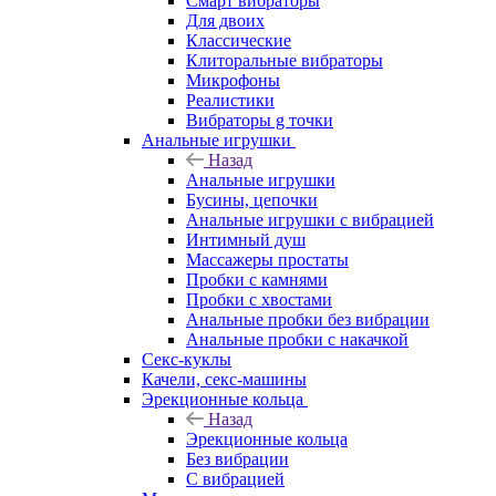
Смарт вибраторы
Для двоих
Классические
Клиторальные вибраторы
Микрофоны
Реалистики
Вибраторы g точки
Анальные игрушки
Назад
Анальные игрушки
Бусины, цепочки
Анальные игрушки с вибрацией
Интимный душ
Массажеры простаты
Пробки с камнями
Пробки с хвостами
Анальные пробки без вибрации
Анальные пробки с накачкой
Секс-куклы
Качели, секс-машины
Эрекционные кольца
Назад
Эрекционные кольца
Без вибрации
С вибрацией