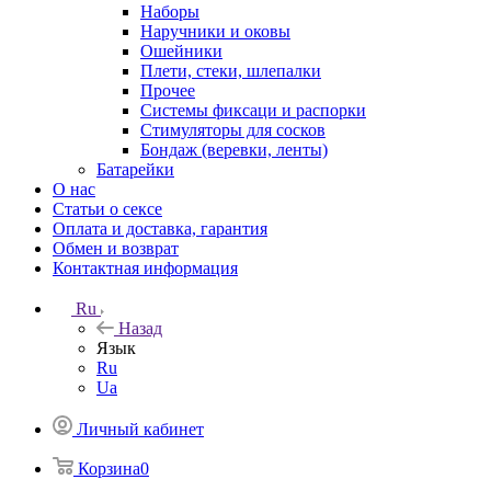
Наборы
Наручники и оковы
Ошейники
Плети, стеки, шлепалки
Прочее
Системы фиксаци и распорки
Стимуляторы для сосков
Бондаж (веревки, ленты)
Батарейки
О нас
Статьи о сексе
Оплата и доставка, гарантия
Обмен и возврат
Контактная информация
Ru
Назад
Язык
Ru
Ua
Личный кабинет
Корзина
0