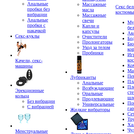
Анальные
Массажные
Секс бел
пробки без
масла
костюмы
вибрации
Массажные
Анальные
свечи
Му
пробки с
Капли и
бе
накачкой
капсулы
Ак
Секс-куклы
Очистители
Бо
Пролонгаторы
Бю
Уход за телом
ко
Пробники
Иг
ко
Качели, секс-
Ко
машины
Ма
Пе
Лубриканты
Пл
Анальные
Пл
Возбуждающие
Эрекционные
сте
Оральные
кольца
шл
Продлевающие
Без вибрации
По
Универсальные
С вибрацией
га
Жидкие вибраторы
Се
Тр
Ха
Чу
Менструальные