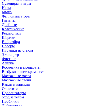
Сувениры и игры
Игры
Мыло
Фаллоимитаторы
Гиганты
Двойные
Классические
Реалистики
Шарики
Виброяйца
Наборы
Игрушки из стекла
Экстендер
Фистинг
Аптека
Косметика и препараты
Возбуждающие крема, гели
Массажные масла
Массажные свечи
Капли и капсулы
Очистители
Пролонгаторы
Уход за телом
Пробники
Лубриканты