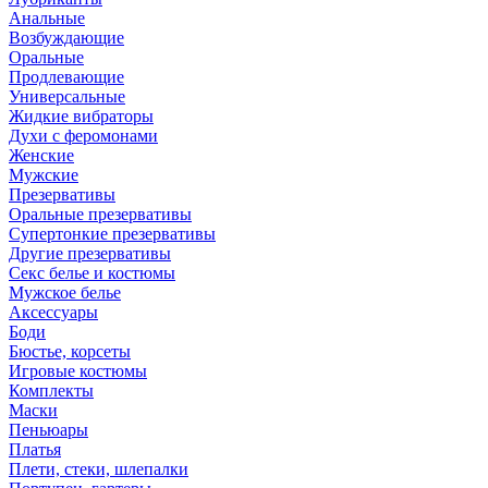
Анальные
Возбуждающие
Оральные
Продлевающие
Универсальные
Жидкие вибраторы
Духи с феромонами
Женские
Мужские
Презервативы
Оральные презервативы
Супертонкие презервативы
Другие презервативы
Секс белье и костюмы
Мужское белье
Аксессуары
Боди
Бюстье, корсеты
Игровые костюмы
Комплекты
Маски
Пеньюары
Платья
Плети, стеки, шлепалки