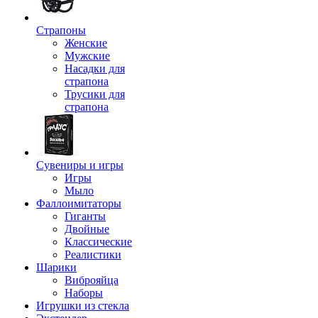
Страпоны
Женские
Мужские
Насадки для
страпона
Трусики для
страпона
Сувениры и игры
Игры
Мыло
Фаллоимитаторы
Гиганты
Двойные
Классические
Реалистики
Шарики
Виброяйца
Наборы
Игрушки из стекла