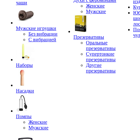
Духи с феромонами
из
чаши
Женские
Ку
Мужские
Юб
шо
ло
Мужские игрушки
По
Без вибрации
чу
Презервативы
С вибрацией
Оральные
презервативы
Супертонкие
презервативы
Наборы
Другие
презервативы
Насадки
Помпы
Женские
Мужские