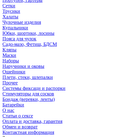
Портупеи, гартеры
Сетки
Трусики
Халаты
Чулочные изделия
Купальники
Юбки, шортики, лосины
Пояса для чулок
Садо-мазо, Фетиш, БДСМ
Кляпы
Маски
Наборы
Наручники и оковы
Ошейники
Плети, стеки, шлепалки
Прочее
Системы фиксаци и распорки
Стимуляторы для сосков
Бондаж (веревки, ленты)
Батарейки
О нас
Статьи о сексе
Оплата и доставка, гарантия
Обмен и возврат
Контактная информация