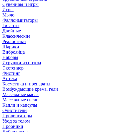
Сувениры и игры
Игры
Мыло
Фаллоимитаторы
Гиганты
Двойные
Классические
Реалистики
Шарики
Виброяйца
Наборы
Игрушки из стекла
Экстендер
Фистинг
Аптека
Косметика и препараты
Возбуждающие крема, гели
Массажные масла
Массажные свечи
Капли и капсулы
Очистители
Пролонгаторы
Уход за телом
Пробники
Лубриканты