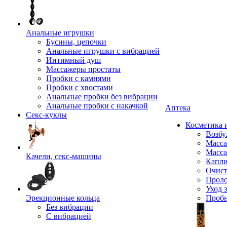
Анальные игрушки
Бусины, цепочки
Анальные игрушки с вибрацией
Интимный душ
Массажеры простаты
Пробки с камнями
Пробки с хвостами
Анальные пробки без вибрации
Анальные пробки с накачкой
Аптека
Секс-куклы
Косметика 
Возбу
Масса
Масса
Качели, секс-машины
Капли
Очист
Прол
Уход 
Эрекционные кольца
Проб
Без вибрации
С вибрацией