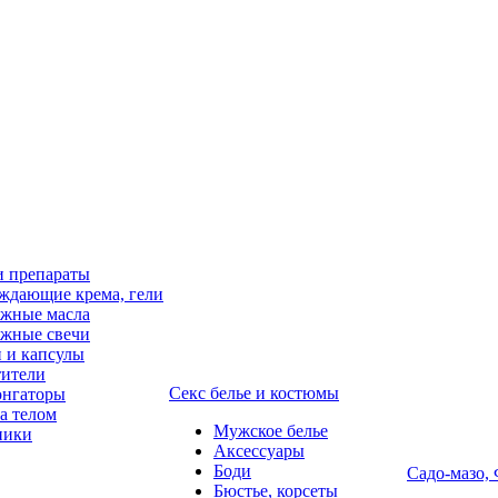
и препараты
ждающие крема, гели
жные масла
жные свечи
 и капсулы
ители
Секс белье и костюмы
онгаторы
за телом
Мужское белье
ники
Аксессуары
Боди
Садо-мазо,
Бюстье, корсеты