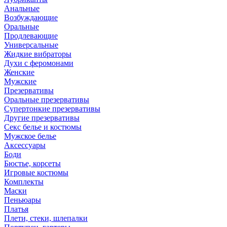
Анальные
Возбуждающие
Оральные
Продлевающие
Универсальные
Жидкие вибраторы
Духи с феромонами
Женские
Мужские
Презервативы
Оральные презервативы
Супертонкие презервативы
Другие презервативы
Секс белье и костюмы
Мужское белье
Аксессуары
Боди
Бюстье, корсеты
Игровые костюмы
Комплекты
Маски
Пеньюары
Платья
Плети, стеки, шлепалки