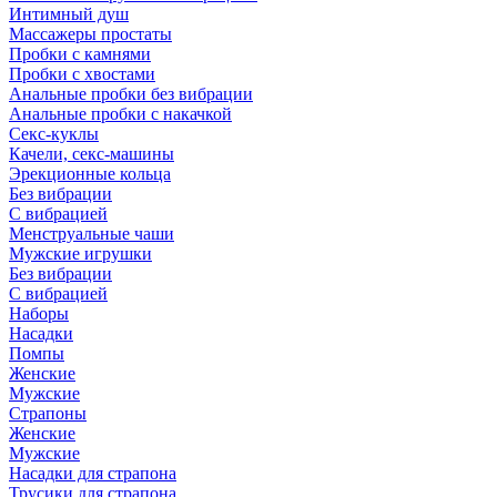
Интимный душ
Массажеры простаты
Пробки с камнями
Пробки с хвостами
Анальные пробки без вибрации
Анальные пробки с накачкой
Секс-куклы
Качели, секс-машины
Эрекционные кольца
Без вибрации
С вибрацией
Менструальные чаши
Мужские игрушки
Без вибрации
С вибрацией
Наборы
Насадки
Помпы
Женские
Мужские
Страпоны
Женские
Мужские
Насадки для страпона
Трусики для страпона