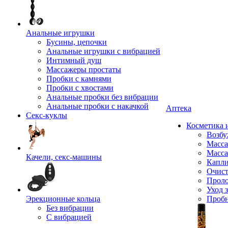
Анальные игрушки
Бусины, цепочки
Анальные игрушки с вибрацией
Интимный душ
Массажеры простаты
Пробки с камнями
Пробки с хвостами
Анальные пробки без вибрации
Анальные пробки с накачкой
Аптека
Секс-куклы
Косметика 
Возбу
Масса
Масса
Качели, секс-машины
Капли
Очист
Прол
Уход 
Эрекционные кольца
Проб
Без вибрации
С вибрацией