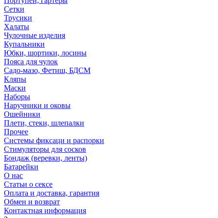
Портупеи, гартеры
Сетки
Трусики
Халаты
Чулочные изделия
Купальники
Юбки, шортики, лосины
Пояса для чулок
Садо-мазо, Фетиш, БДСМ
Кляпы
Маски
Наборы
Наручники и оковы
Ошейники
Плети, стеки, шлепалки
Прочее
Системы фиксаци и распорки
Стимуляторы для сосков
Бондаж (веревки, ленты)
Батарейки
О нас
Статьи о сексе
Оплата и доставка, гарантия
Обмен и возврат
Контактная информация