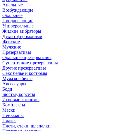
Анальные
Возбуждающие
Оральные
Продлевающие
Универсальные
Жидкие вибраторы
Духи с феромонами
Женские
Мужские
Презервативы
Оральные презервативы
Супертонкие презервативы
Другие презервативы
Секс белье и костюмы
Мужское белье
Аксессуары
Боди
Бюстье, корсеты
Игровые костюмы
Комплекты
Маски
Пеньюары
Платья
Плети, стеки, шлепалки