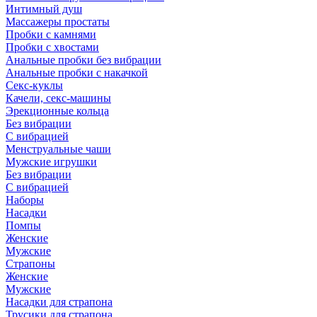
Интимный душ
Массажеры простаты
Пробки с камнями
Пробки с хвостами
Анальные пробки без вибрации
Анальные пробки с накачкой
Секс-куклы
Качели, секс-машины
Эрекционные кольца
Без вибрации
С вибрацией
Менструальные чаши
Мужские игрушки
Без вибрации
С вибрацией
Наборы
Насадки
Помпы
Женские
Мужские
Страпоны
Женские
Мужские
Насадки для страпона
Трусики для страпона