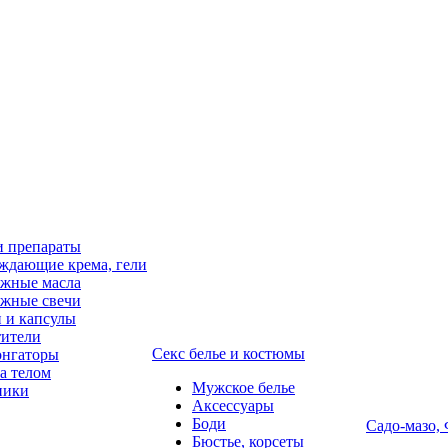
и препараты
ждающие крема, гели
жные масла
жные свечи
 и капсулы
ители
Секс белье и костюмы
онгаторы
за телом
Мужское белье
ники
Аксессуары
Боди
Садо-мазо,
Бюстье, корсеты