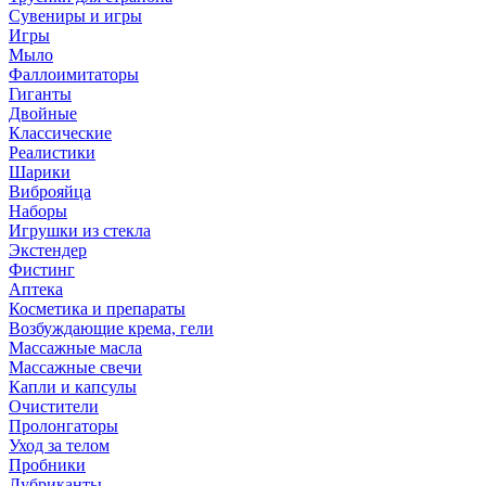
Сувениры и игры
Игры
Мыло
Фаллоимитаторы
Гиганты
Двойные
Классические
Реалистики
Шарики
Виброяйца
Наборы
Игрушки из стекла
Экстендер
Фистинг
Аптека
Косметика и препараты
Возбуждающие крема, гели
Массажные масла
Массажные свечи
Капли и капсулы
Очистители
Пролонгаторы
Уход за телом
Пробники
Лубриканты