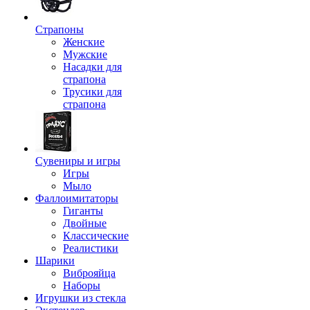
Страпоны
Женские
Мужские
Насадки для
страпона
Трусики для
страпона
Сувениры и игры
Игры
Мыло
Фаллоимитаторы
Гиганты
Двойные
Классические
Реалистики
Шарики
Виброяйца
Наборы
Игрушки из стекла