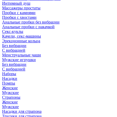
Интимный душ
Массажеры простаты
Пробки с камнями
Пробки с хвостами
Анальные пробки без вибрации
Анальные пробки с накачкой
Секс-куклы
Качели, секс-машины
Эрекционные кольца
Без вибрации
С вибрацией
Менструальные чаши
Мужские игрушки
Без вибрации
С вибрацией
Наборы
Насадки
Помпы
Женские
Мужские
Страпоны
Женские
Мужские
Насадки для страпона
Трусики для страпона