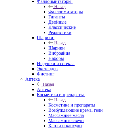
Фаллоимитаторы
Назад
Фаллоимитаторы
Гиганты
Двойные
Классические
Реалистики
Шарики
Назад
Шарики
Виброяйца
Наборы
Игрушки из стекла
Экстендер
Фистинг
Аптека
Назад
Аптека
Косметика и препараты
Назад
Косметика и препараты
Возбуждающие крема, гели
Массажные масла
Массажные свечи
Капли и капсулы