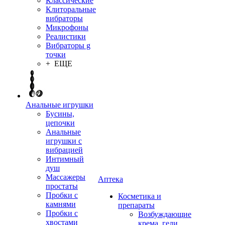
Классические
Клиторальные
вибраторы
Микрофоны
Реалистики
Вибраторы g
точки
+ ЕЩЕ
Анальные игрушки
Бусины,
цепочки
Анальные
игрушки с
вибрацией
Интимный
душ
Массажеры
Аптека
простаты
Пробки с
Косметика и
камнями
препараты
Пробки с
Возбуждающие
хвостами
крема, гели