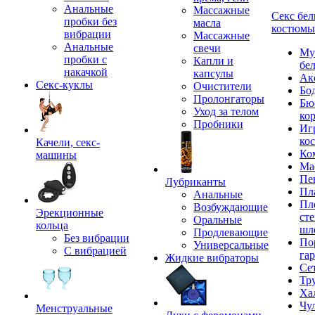
Анальные
Массажные
Секс бел
пробки без
масла
костюмы
вибрации
Массажные
Анальные
свечи
Му
пробки с
Капли и
бе
накачкой
капсулы
Ак
Секс-куклы
Очистители
Бо
Пролонгаторы
Бю
Уход за телом
ко
Пробники
Иг
ко
Качели, секс-
Ко
машины
Ма
Пе
Лубриканты
Пл
Анальные
Пл
Возбуждающие
Эрекционные
сте
Оральные
кольца
шл
Продлевающие
Без вибрации
По
Универсальные
С вибрацией
га
Жидкие вибраторы
Се
Тр
Ха
Чу
Менструальные