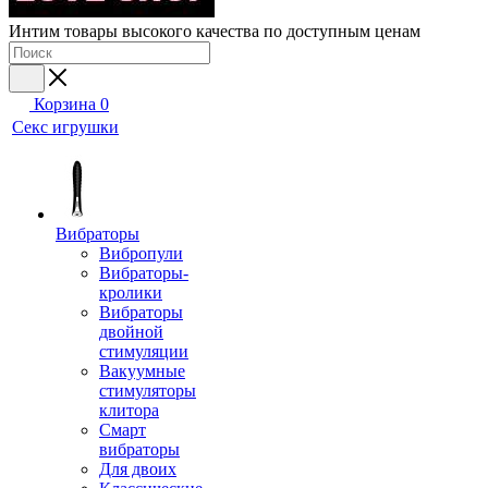
Интим товары высокого качества по доступным ценам
Корзина
0
Секс игрушки
Вибраторы
Вибропули
Вибраторы-
кролики
Вибраторы
двойной
стимуляции
Вакуумные
стимуляторы
клитора
Смарт
вибраторы
Для двоих