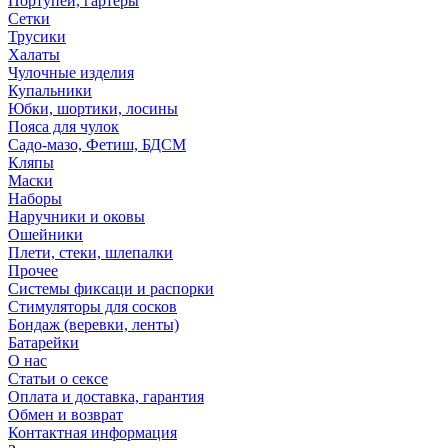
Портупеи, гартеры
Сетки
Трусики
Халаты
Чулочные изделия
Купальники
Юбки, шортики, лосины
Пояса для чулок
Садо-мазо, Фетиш, БДСМ
Кляпы
Маски
Наборы
Наручники и оковы
Ошейники
Плети, стеки, шлепалки
Прочее
Системы фиксаци и распорки
Стимуляторы для сосков
Бондаж (веревки, ленты)
Батарейки
О нас
Статьи о сексе
Оплата и доставка, гарантия
Обмен и возврат
Контактная информация