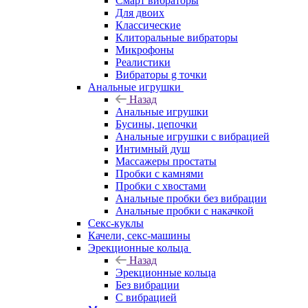
Смарт вибраторы
Для двоих
Классические
Клиторальные вибраторы
Микрофоны
Реалистики
Вибраторы g точки
Анальные игрушки
Назад
Анальные игрушки
Бусины, цепочки
Анальные игрушки с вибрацией
Интимный душ
Массажеры простаты
Пробки с камнями
Пробки с хвостами
Анальные пробки без вибрации
Анальные пробки с накачкой
Секс-куклы
Качели, секс-машины
Эрекционные кольца
Назад
Эрекционные кольца
Без вибрации
С вибрацией