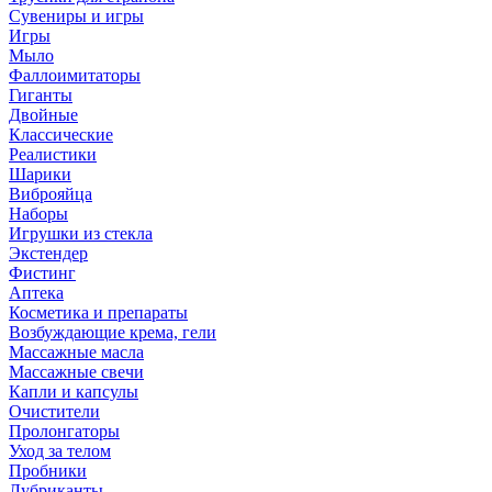
Сувениры и игры
Игры
Мыло
Фаллоимитаторы
Гиганты
Двойные
Классические
Реалистики
Шарики
Виброяйца
Наборы
Игрушки из стекла
Экстендер
Фистинг
Аптека
Косметика и препараты
Возбуждающие крема, гели
Массажные масла
Массажные свечи
Капли и капсулы
Очистители
Пролонгаторы
Уход за телом
Пробники
Лубриканты