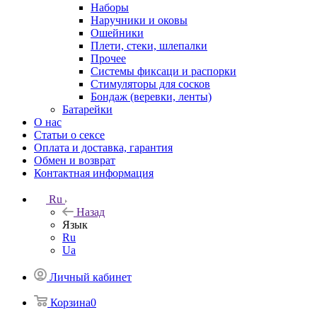
Наборы
Наручники и оковы
Ошейники
Плети, стеки, шлепалки
Прочее
Системы фиксаци и распорки
Стимуляторы для сосков
Бондаж (веревки, ленты)
Батарейки
О нас
Статьи о сексе
Оплата и доставка, гарантия
Обмен и возврат
Контактная информация
Ru
Назад
Язык
Ru
Ua
Личный кабинет
Корзина
0