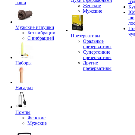
Духи с феромонами
из
чаши
Женские
Ку
Мужские
Юб
шо
ло
Мужские игрушки
По
Без вибрации
чу
Презервативы
С вибрацией
Оральные
презервативы
Супертонкие
презервативы
Наборы
Другие
презервативы
Насадки
Помпы
Женские
Мужские