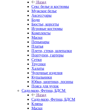
Назад
Секс белье и костюмы
Мужское белье
Аксессуары
Боди
Бюстье, корсеты
Игровые костюмы
Комплекты
Маски
Пеньюары
Платья
Плети, стеки, шлепалки
Портупеи, гартеры
Сетки
Трусики
Халаты
Чулочные изделия
Купальники
Юбки, шортики, лосины
Пояса для чулок
Садо-мазо, Фетиш, БДСМ
Назад
Садо-мазо, Фетиш, БДСМ
Кляпы
Маски