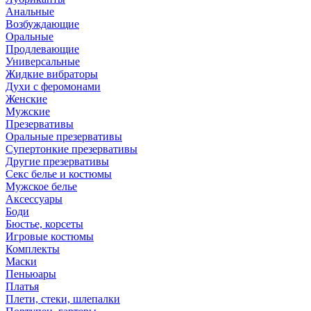
Анальные
Возбуждающие
Оральные
Продлевающие
Универсальные
Жидкие вибраторы
Духи с феромонами
Женские
Мужские
Презервативы
Оральные презервативы
Супертонкие презервативы
Другие презервативы
Секс белье и костюмы
Мужское белье
Аксессуары
Боди
Бюстье, корсеты
Игровые костюмы
Комплекты
Маски
Пеньюары
Платья
Плети, стеки, шлепалки