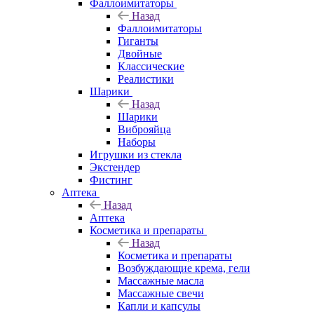
Фаллоимитаторы
Назад
Фаллоимитаторы
Гиганты
Двойные
Классические
Реалистики
Шарики
Назад
Шарики
Виброяйца
Наборы
Игрушки из стекла
Экстендер
Фистинг
Аптека
Назад
Аптека
Косметика и препараты
Назад
Косметика и препараты
Возбуждающие крема, гели
Массажные масла
Массажные свечи
Капли и капсулы