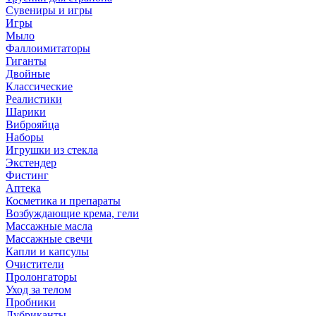
Сувениры и игры
Игры
Мыло
Фаллоимитаторы
Гиганты
Двойные
Классические
Реалистики
Шарики
Виброяйца
Наборы
Игрушки из стекла
Экстендер
Фистинг
Аптека
Косметика и препараты
Возбуждающие крема, гели
Массажные масла
Массажные свечи
Капли и капсулы
Очистители
Пролонгаторы
Уход за телом
Пробники
Лубриканты