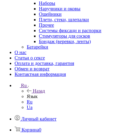
Наборы
Наручники и оковы
Ошейники
Плети, стеки, шлепалки
Прочее
Системы фиксаци и распорки
Стимуляторы для сосков
Бондаж (веревки, ленты)
Батарейки
О нас
Статьи о сексе
Оплата и доставка, гарантия
Обмен и возврат
Контактная информация
Ru
Назад
Язык
Ru
Ua
Личный кабинет
Корзина
0