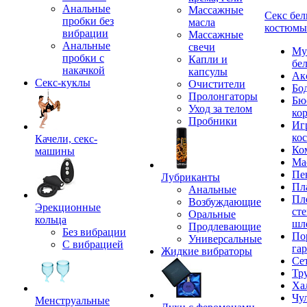
Анальные
Массажные
Секс бел
пробки без
масла
костюмы
вибрации
Массажные
Анальные
свечи
Му
пробки с
Капли и
бе
накачкой
капсулы
Ак
Секс-куклы
Очистители
Бо
Пролонгаторы
Бю
Уход за телом
ко
Пробники
Иг
ко
Качели, секс-
Ко
машины
Ма
Пе
Лубриканты
Пл
Анальные
Пл
Возбуждающие
Эрекционные
сте
Оральные
кольца
шл
Продлевающие
Без вибрации
По
Универсальные
С вибрацией
га
Жидкие вибраторы
Се
Тр
Ха
Чу
Менструальные