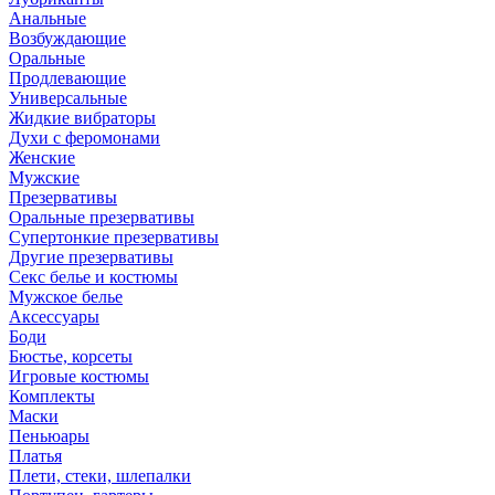
Анальные
Возбуждающие
Оральные
Продлевающие
Универсальные
Жидкие вибраторы
Духи с феромонами
Женские
Мужские
Презервативы
Оральные презервативы
Супертонкие презервативы
Другие презервативы
Секс белье и костюмы
Мужское белье
Аксессуары
Боди
Бюстье, корсеты
Игровые костюмы
Комплекты
Маски
Пеньюары
Платья
Плети, стеки, шлепалки