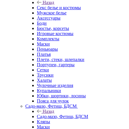
Назад
Секс белье и костюмы
Мужское белье
Аксессуары
Боди
Бюстье, корсеты
Игровые костюмы
Комплекты
Маски
Пеньюары
Платья
Плети, стеки, шлепалки
Портупеи, гартеры
Сетки
Трусики
Халаты
Чулочные изделия
Купальники
Юбки, шортики, лосины
Пояса для чулок
Садо-мазо, Фетиш, БДСМ
Назад
Садо-мазо, Фетиш, БДСМ
Кляпы
Маски