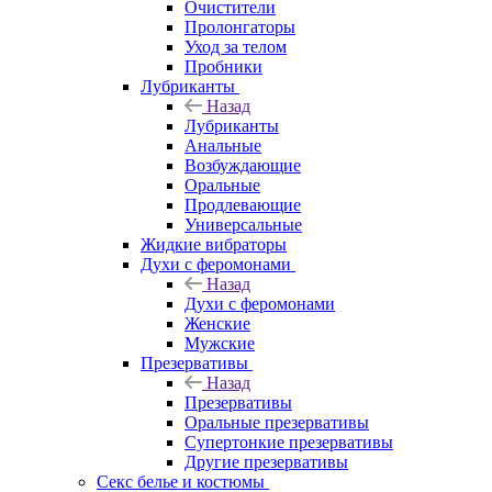
Очистители
Пролонгаторы
Уход за телом
Пробники
Лубриканты
Назад
Лубриканты
Анальные
Возбуждающие
Оральные
Продлевающие
Универсальные
Жидкие вибраторы
Духи с феромонами
Назад
Духи с феромонами
Женские
Мужские
Презервативы
Назад
Презервативы
Оральные презервативы
Супертонкие презервативы
Другие презервативы
Секс белье и костюмы