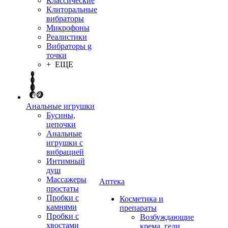
Классические
Клиторальные
вибраторы
Микрофоны
Реалистики
Вибраторы g
точки
+ ЕЩЕ
Анальные игрушки
Бусины,
цепочки
Анальные
игрушки с
вибрацией
Интимный
душ
Массажеры
Аптека
простаты
Пробки с
Косметика и
камнями
препараты
Пробки с
Возбуждающие
хвостами
крема, гели