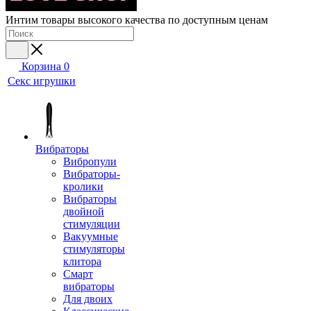
Интим товары высокого качества по доступным ценам
Корзина
0
Секс игрушки
Вибраторы
Вибропули
Вибраторы-
кролики
Вибраторы
двойной
стимуляции
Вакуумные
стимуляторы
клитора
Смарт
вибраторы
Для двоих