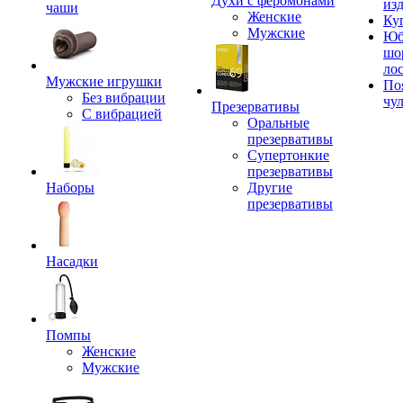
Духи с феромонами
из
чаши
Женские
Ку
Мужские
Юб
шо
ло
Мужские игрушки
По
Без вибрации
чу
Презервативы
С вибрацией
Оральные
презервативы
Супертонкие
презервативы
Наборы
Другие
презервативы
Насадки
Помпы
Женские
Мужские