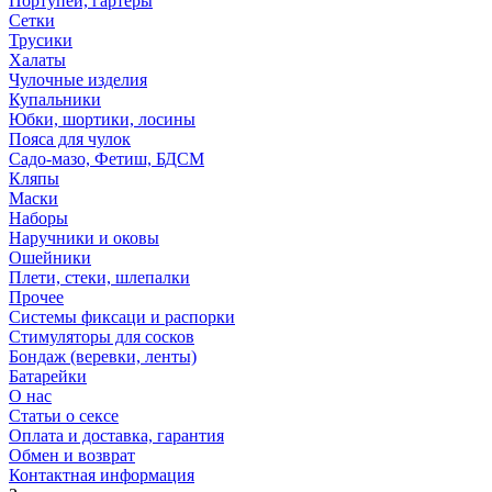
Портупеи, гартеры
Сетки
Трусики
Халаты
Чулочные изделия
Купальники
Юбки, шортики, лосины
Пояса для чулок
Садо-мазо, Фетиш, БДСМ
Кляпы
Маски
Наборы
Наручники и оковы
Ошейники
Плети, стеки, шлепалки
Прочее
Системы фиксаци и распорки
Стимуляторы для сосков
Бондаж (веревки, ленты)
Батарейки
О нас
Статьи о сексе
Оплата и доставка, гарантия
Обмен и возврат
Контактная информация