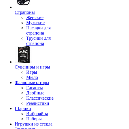
Страпоны
Женские
Мужские
Насадки для
страпона
Трусики для
страпона
Сувениры и игры
Игры
Мыло
Фаллоимитаторы
Гиганты
Двойные
Классические
Реалистики
Шарики
Виброяйца
Наборы
Игрушки из стекла