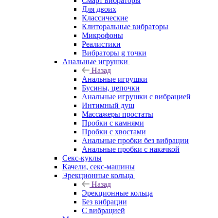
Смарт вибраторы
Для двоих
Классические
Клиторальные вибраторы
Микрофоны
Реалистики
Вибраторы g точки
Анальные игрушки
Назад
Анальные игрушки
Бусины, цепочки
Анальные игрушки с вибрацией
Интимный душ
Массажеры простаты
Пробки с камнями
Пробки с хвостами
Анальные пробки без вибрации
Анальные пробки с накачкой
Секс-куклы
Качели, секс-машины
Эрекционные кольца
Назад
Эрекционные кольца
Без вибрации
С вибрацией