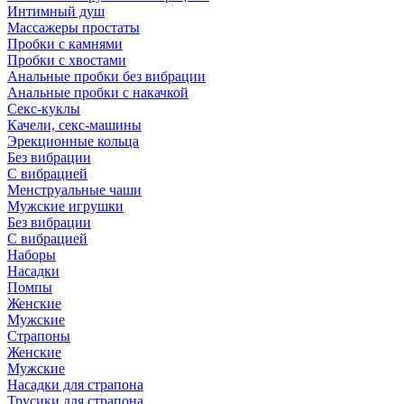
Интимный душ
Массажеры простаты
Пробки с камнями
Пробки с хвостами
Анальные пробки без вибрации
Анальные пробки с накачкой
Секс-куклы
Качели, секс-машины
Эрекционные кольца
Без вибрации
С вибрацией
Менструальные чаши
Мужские игрушки
Без вибрации
С вибрацией
Наборы
Насадки
Помпы
Женские
Мужские
Страпоны
Женские
Мужские
Насадки для страпона
Трусики для страпона