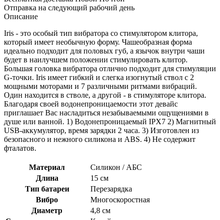
Отправка на следующий рабочий день
Описание
Iris - это особый тип вибратора со стимулятором клитора,
который имеет необычную форму. Чашеобразная форма
идеально подходит для половых губ, а язычок внутри чаши
будет в наилучшем положении стимулировать клитор.
Большая головка вибратора отлично подходит для стимуляции
G-точки. Iris имеет гибкий и слегка изогнутый ствол с 2
мощными моторами и 7 различными ритмами вибраций.
Один находится в стволе, а другой - в стимуляторе клитора.
Благодаря своей водонепроницаемости этот девайс
приглашает Вас насладиться незабываемыми ощущениями в
душе или ванной. 1) Водонепроницаемый IPX7 2) Магнитный
USB-аккумулятор, время зарядки 2 часа. 3) Изготовлен из
безопасного и нежного силикона и ABS. 4) Не содержит
фталатов.
Материал
Силикон / АБС
Длина
15 см
Тип батареи
Перезарядка
Вибро
Многоскоростная
Диаметр
4,8 см