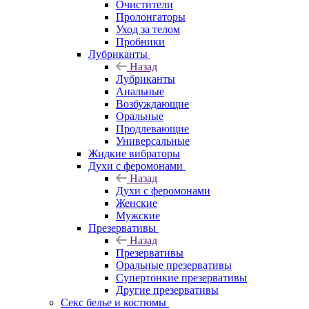
Очистители
Пролонгаторы
Уход за телом
Пробники
Лубриканты
Назад
Лубриканты
Анальные
Возбуждающие
Оральные
Продлевающие
Универсальные
Жидкие вибраторы
Духи с феромонами
Назад
Духи с феромонами
Женские
Мужские
Презервативы
Назад
Презервативы
Оральные презервативы
Супертонкие презервативы
Другие презервативы
Секс белье и костюмы