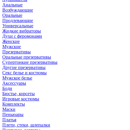
Анальные
Возбуждающие
Оральные
Продлевающие
Универсальные
Жидкие вибраторы
Духи с феромонами
Женские
Мужские
Презервативы
Оральные презервативы
Супертонкие презервативы
Другие презервативы
Секс белье и костюмы
Мужское белье
Аксессуары
Боди
Бюстье, корсеты
Игровые костюмы
Комплекты
Маски
Пеньюары
Платья
Плети, стеки, шлепалки