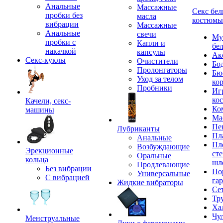
Анальные
Массажные
Секс бел
пробки без
масла
костюмы
вибрации
Массажные
Анальные
свечи
Му
пробки с
Капли и
бе
накачкой
капсулы
Ак
Секс-куклы
Очистители
Бо
Пролонгаторы
Бю
Уход за телом
ко
Пробники
Иг
ко
Качели, секс-
Ко
машины
Ма
Пе
Лубриканты
Пл
Анальные
Пл
Возбуждающие
Эрекционные
сте
Оральные
кольца
шл
Продлевающие
Без вибрации
По
Универсальные
С вибрацией
га
Жидкие вибраторы
Се
Тр
Ха
Чу
Менструальные