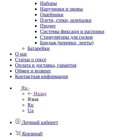
Наборы
Наручники и оковы
Ошейники
Плети, стеки, шлепалки
Прочее
Системы фиксаци и распорки
Стимуляторы для сосков
Бондаж (веревки, ленты)
Батарейки
О нас
Статьи о сексе
Оплата и доставка, гарантия
Обмен и возврат
Контактная информация
Ru
Назад
Язык
Ru
Ua
Личный кабинет
Корзина
0