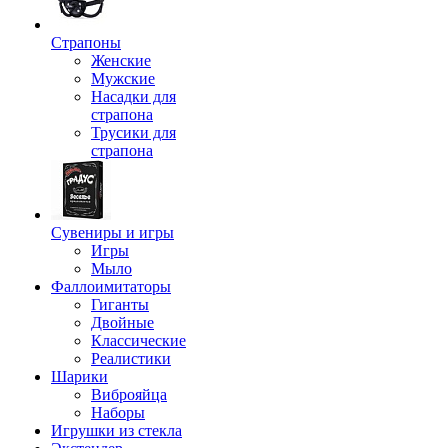
Страпоны
Женские
Мужские
Насадки для
страпона
Трусики для
страпона
Сувениры и игры
Игры
Мыло
Фаллоимитаторы
Гиганты
Двойные
Классические
Реалистики
Шарики
Виброяйца
Наборы
Игрушки из стекла