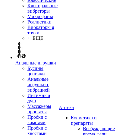
Классические
Клиторальные
вибраторы
Микрофоны
Реалистики
Вибраторы g
точки
+ ЕЩЕ
Анальные игрушки
Бусины,
цепочки
Анальные
игрушки с
вибрацией
Интимный
душ
Массажеры
Аптека
простаты
Пробки с
Косметика и
камнями
препараты
Пробки с
Возбуждающие
хвостами
крема, гели