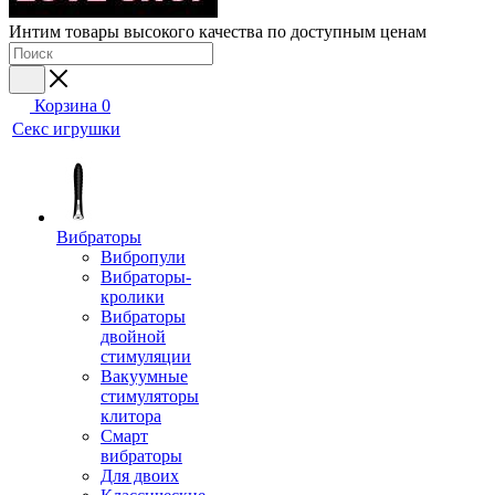
Интим товары высокого качества по доступным ценам
Корзина
0
Секс игрушки
Вибраторы
Вибропули
Вибраторы-
кролики
Вибраторы
двойной
стимуляции
Вакуумные
стимуляторы
клитора
Смарт
вибраторы
Для двоих