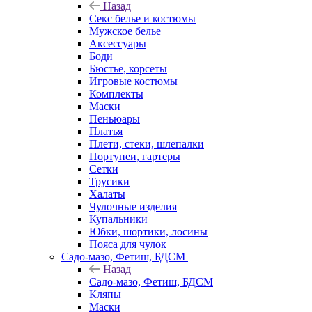
Назад
Секс белье и костюмы
Мужское белье
Аксессуары
Боди
Бюстье, корсеты
Игровые костюмы
Комплекты
Маски
Пеньюары
Платья
Плети, стеки, шлепалки
Портупеи, гартеры
Сетки
Трусики
Халаты
Чулочные изделия
Купальники
Юбки, шортики, лосины
Пояса для чулок
Садо-мазо, Фетиш, БДСМ
Назад
Садо-мазо, Фетиш, БДСМ
Кляпы
Маски