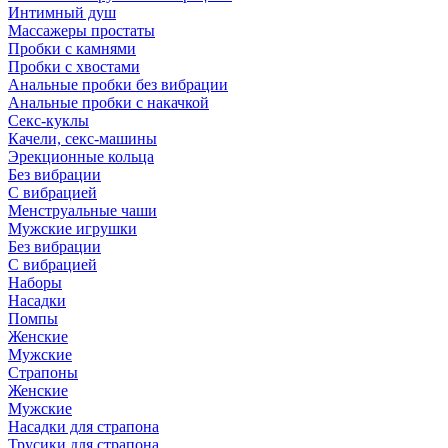
Интимный душ
Массажеры простаты
Пробки с камнями
Пробки с хвостами
Анальные пробки без вибрации
Анальные пробки с накачкой
Секс-куклы
Качели, секс-машины
Эрекционные кольца
Без вибрации
С вибрацией
Менструальные чаши
Мужские игрушки
Без вибрации
С вибрацией
Наборы
Насадки
Помпы
Женские
Мужские
Страпоны
Женские
Мужские
Насадки для страпона
Трусики для страпона