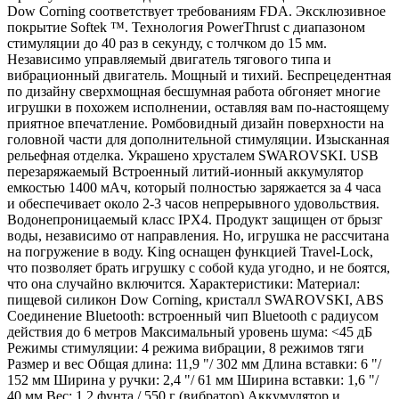
Dow Corning соответствует требованиям FDA. Эксклюзивное
покрытие Softek ™. Технология PowerThrust с диапазоном
стимуляции до 40 раз в секунду, с толчком до 15 мм.
Независимо управляемый двигатель тягового типа и
вибрационный двигатель. Мощный и тихий. Беспрецедентная
по дизайну сверхмощная бесшумная работа обгоняет многие
игрушки в похожем исполнении, оставляя вам по-настоящему
приятное впечатление. Ромбовидный дизайн поверхности на
головной части для дополнительной стимуляции. Изысканная
рельефная отделка. Украшено хрусталем SWAROVSKI. USB
перезаряжаемый Встроенный литий-ионный аккумулятор
емкостью 1400 мАч, который полностью заряжается за 4 часа
и обеспечивает около 2-3 часов непрерывного удовольствия.
Водонепроницаемый класс IPX4. Продукт защищен от брызг
воды, независимо от направления. Но, игрушка не рассчитана
на погружение в воду. King оснащен функцией Travel-Lock,
что позволяет брать игрушку с собой куда угодно, и не боятся,
что она случайно включится. Характеристики: Материал:
пищевой силикон Dow Corning, кристалл SWAROVSKI, ABS
Соединение Bluetooth: встроенный чип Bluetooth с радиусом
действия до 6 метров Максимальный уровень шума: <45 дБ
Режимы стимуляции: 4 режима вибрации, 8 режимов тяги
Размер и вес Общая длина: 11,9 "/ 302 мм Длина вставки: 6 "/
152 мм Ширина у ручки: 2,4 "/ 61 мм Ширина вставки: 1,6 "/
40 мм Вес: 1,2 фунта / 550 г (вибратор) Аккумулятор и