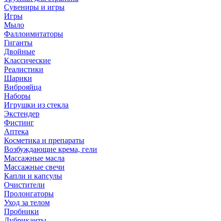
Сувениры и игры
Игры
Мыло
Фаллоимитаторы
Гиганты
Двойные
Классические
Реалистики
Шарики
Виброяйца
Наборы
Игрушки из стекла
Экстендер
Фистинг
Аптека
Косметика и препараты
Возбуждающие крема, гели
Массажные масла
Массажные свечи
Капли и капсулы
Очистители
Пролонгаторы
Уход за телом
Пробники
Лубриканты