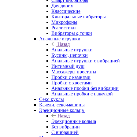
Смарт вибраторы
Для двоих
Классические
Клиторальные вибраторы
Микрофоны
Реалистики
Вибраторы g точки
Анальные игрушки
Назад
Анальные игрушки
Бусины, цепочки
Анальные игрушки с вибрацией
Интимный душ
Массажеры простаты
Пробки с камнями
Пробки с хвостами
Анальные пробки без вибрации
Анальные пробки с накачкой
Секс-куклы
Качели, секс-машины
Эрекционные кольца
Назад
Эрекционные кольца
Без вибрации
С вибрацией