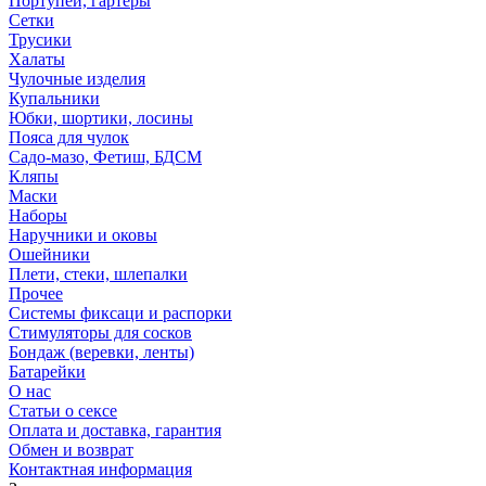
Портупеи, гартеры
Сетки
Трусики
Халаты
Чулочные изделия
Купальники
Юбки, шортики, лосины
Пояса для чулок
Садо-мазо, Фетиш, БДСМ
Кляпы
Маски
Наборы
Наручники и оковы
Ошейники
Плети, стеки, шлепалки
Прочее
Системы фиксаци и распорки
Стимуляторы для сосков
Бондаж (веревки, ленты)
Батарейки
О нас
Статьи о сексе
Оплата и доставка, гарантия
Обмен и возврат
Контактная информация