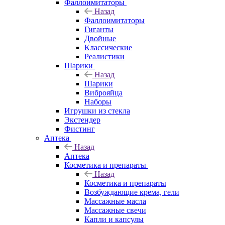
Фаллоимитаторы
Назад
Фаллоимитаторы
Гиганты
Двойные
Классические
Реалистики
Шарики
Назад
Шарики
Виброяйца
Наборы
Игрушки из стекла
Экстендер
Фистинг
Аптека
Назад
Аптека
Косметика и препараты
Назад
Косметика и препараты
Возбуждающие крема, гели
Массажные масла
Массажные свечи
Капли и капсулы