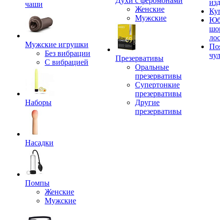
Духи с феромонами
из
чаши
Женские
Ку
Мужские
Юб
шо
ло
Мужские игрушки
По
Без вибрации
чу
Презервативы
С вибрацией
Оральные
презервативы
Супертонкие
презервативы
Наборы
Другие
презервативы
Насадки
Помпы
Женские
Мужские