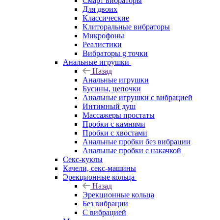
Смарт вибраторы
Для двоих
Классические
Клиторальные вибраторы
Микрофоны
Реалистики
Вибраторы g точки
Анальные игрушки
Назад
Анальные игрушки
Бусины, цепочки
Анальные игрушки с вибрацией
Интимный душ
Массажеры простаты
Пробки с камнями
Пробки с хвостами
Анальные пробки без вибрации
Анальные пробки с накачкой
Секс-куклы
Качели, секс-машины
Эрекционные кольца
Назад
Эрекционные кольца
Без вибрации
С вибрацией