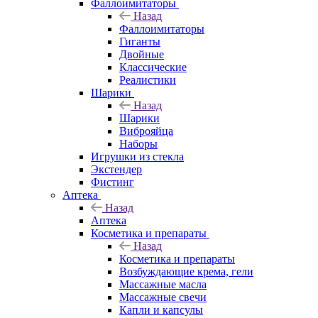
Фаллоимитаторы
Назад
Фаллоимитаторы
Гиганты
Двойные
Классические
Реалистики
Шарики
Назад
Шарики
Виброяйца
Наборы
Игрушки из стекла
Экстендер
Фистинг
Аптека
Назад
Аптека
Косметика и препараты
Назад
Косметика и препараты
Возбуждающие крема, гели
Массажные масла
Массажные свечи
Капли и капсулы