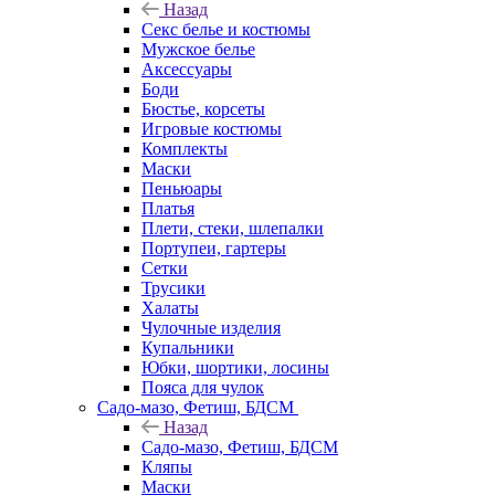
Назад
Секс белье и костюмы
Мужское белье
Аксессуары
Боди
Бюстье, корсеты
Игровые костюмы
Комплекты
Маски
Пеньюары
Платья
Плети, стеки, шлепалки
Портупеи, гартеры
Сетки
Трусики
Халаты
Чулочные изделия
Купальники
Юбки, шортики, лосины
Пояса для чулок
Садо-мазо, Фетиш, БДСМ
Назад
Садо-мазо, Фетиш, БДСМ
Кляпы
Маски