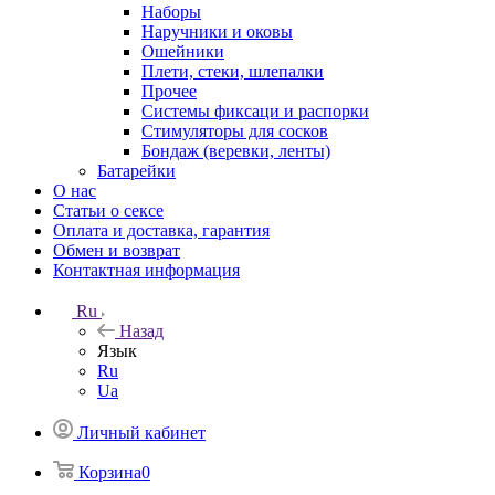
Наборы
Наручники и оковы
Ошейники
Плети, стеки, шлепалки
Прочее
Системы фиксаци и распорки
Стимуляторы для сосков
Бондаж (веревки, ленты)
Батарейки
О нас
Статьи о сексе
Оплата и доставка, гарантия
Обмен и возврат
Контактная информация
Ru
Назад
Язык
Ru
Ua
Личный кабинет
Корзина
0