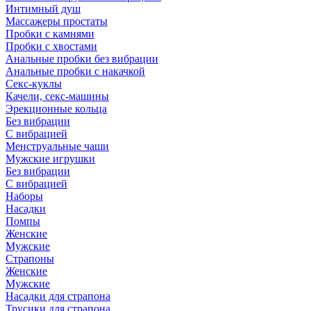
Интимный душ
Массажеры простаты
Пробки с камнями
Пробки с хвостами
Анальные пробки без вибрации
Анальные пробки с накачкой
Секс-куклы
Качели, секс-машины
Эрекционные кольца
Без вибрации
С вибрацией
Менструальные чаши
Мужские игрушки
Без вибрации
С вибрацией
Наборы
Насадки
Помпы
Женские
Мужские
Страпоны
Женские
Мужские
Насадки для страпона
Трусики для страпона