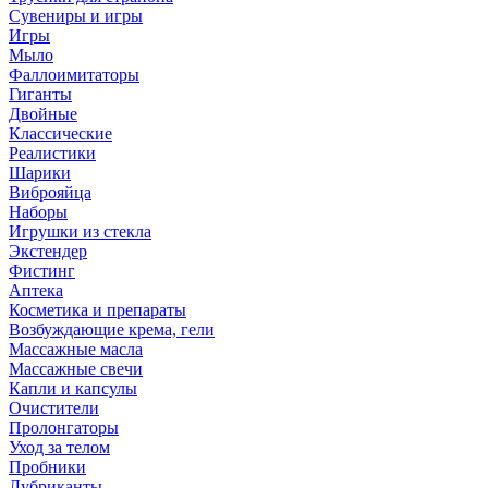
Сувениры и игры
Игры
Мыло
Фаллоимитаторы
Гиганты
Двойные
Классические
Реалистики
Шарики
Виброяйца
Наборы
Игрушки из стекла
Экстендер
Фистинг
Аптека
Косметика и препараты
Возбуждающие крема, гели
Массажные масла
Массажные свечи
Капли и капсулы
Очистители
Пролонгаторы
Уход за телом
Пробники
Лубриканты