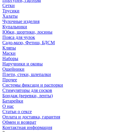
Портупеи, гартеры
Сетки
Трусики
Халаты
Чулочные изделия
Купальники
Юбки, шортики, лосины
Пояса для чулок
Садо-мазо, Фетиш, БДСМ
Кляпы
Маски
Наборы
Наручники и оковы
Ошейники
Плети, стеки, шлепалки
Прочее
Системы фиксаци и распорки
Стимуляторы для сосков
Бондаж (веревки, ленты)
Батарейки
О нас
Статьи о сексе
Оплата и доставка, гарантия
Обмен и возврат
Контактная информация