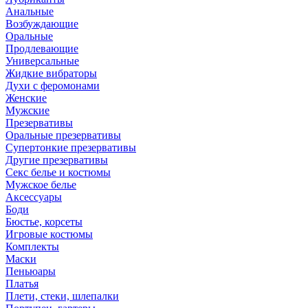
Анальные
Возбуждающие
Оральные
Продлевающие
Универсальные
Жидкие вибраторы
Духи с феромонами
Женские
Мужские
Презервативы
Оральные презервативы
Супертонкие презервативы
Другие презервативы
Секс белье и костюмы
Мужское белье
Аксессуары
Боди
Бюстье, корсеты
Игровые костюмы
Комплекты
Маски
Пеньюары
Платья
Плети, стеки, шлепалки