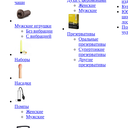
Духи с феромонами
из
чаши
Женские
Ку
Мужские
Юб
шо
ло
Мужские игрушки
По
Без вибрации
чу
Презервативы
С вибрацией
Оральные
презервативы
Супертонкие
презервативы
Наборы
Другие
презервативы
Насадки
Помпы
Женские
Мужские