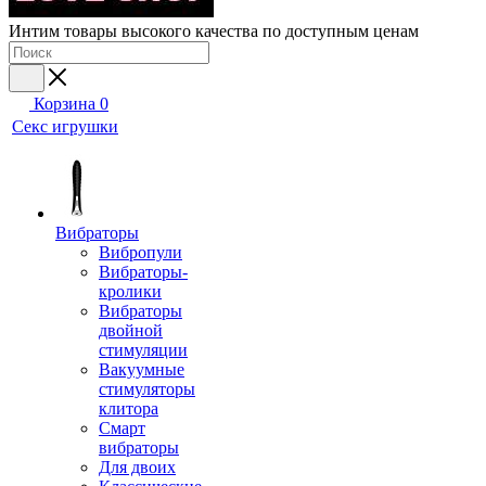
Интим товары высокого качества по доступным ценам
Корзина
0
Секс игрушки
Вибраторы
Вибропули
Вибраторы-
кролики
Вибраторы
двойной
стимуляции
Вакуумные
стимуляторы
клитора
Смарт
вибраторы
Для двоих