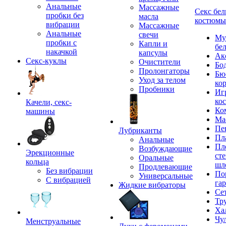
Анальные
Массажные
Секс бел
пробки без
масла
костюмы
вибрации
Массажные
Анальные
свечи
Му
пробки с
Капли и
бе
накачкой
капсулы
Ак
Секс-куклы
Очистители
Бо
Пролонгаторы
Бю
Уход за телом
ко
Пробники
Иг
ко
Качели, секс-
Ко
машины
Ма
Пе
Лубриканты
Пл
Анальные
Пл
Возбуждающие
Эрекционные
сте
Оральные
кольца
шл
Продлевающие
Без вибрации
По
Универсальные
С вибрацией
га
Жидкие вибраторы
Се
Тр
Ха
Чу
Менструальные