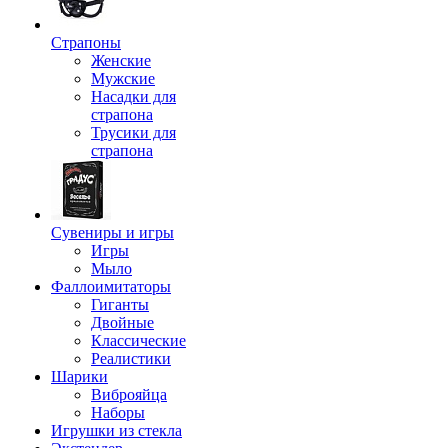
Страпоны
Женские
Мужские
Насадки для
страпона
Трусики для
страпона
Сувениры и игры
Игры
Мыло
Фаллоимитаторы
Гиганты
Двойные
Классические
Реалистики
Шарики
Виброяйца
Наборы
Игрушки из стекла