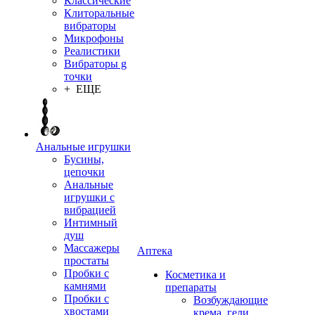
Классические
Клиторальные
вибраторы
Микрофоны
Реалистики
Вибраторы g
точки
+ ЕЩЕ
Анальные игрушки
Бусины,
цепочки
Анальные
игрушки с
вибрацией
Интимный
душ
Массажеры
Аптека
простаты
Пробки с
Косметика и
камнями
препараты
Пробки с
Возбуждающие
хвостами
крема, гели