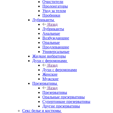
Очистители
Пролонгаторы
Уход за телом
Пробники
Лубриканты
Назад
Лубриканты
Анальные
Возбуждающие
Оральные
Продлевающие
Универсальные
Жидкие вибраторы
Духи с феромонами
Назад
Духи с феромонами
Женские
Мужские
Презервативы
Назад
Презервативы
Оральные презервативы
Супертонкие презервативы
Другие презервативы
Секс белье и костюмы