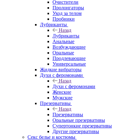
Очистители
Пролонгаторы
Уход за телом
Пробники
Лубриканты
Назад
Лубриканты
Анальные
Возбуждающие
Оральные
Продлевающие
Универсальные
Жидкие вибраторы
Духи с феромонами
Назад
Духи с феромонами
Женские
Мужские
Презервативы
Назад
Презервативы
Оральные презервативы
Супертонкие презервативы
Другие презервативы
Секс белье и костюмы