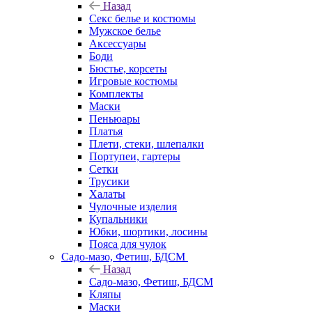
Назад
Секс белье и костюмы
Мужское белье
Аксессуары
Боди
Бюстье, корсеты
Игровые костюмы
Комплекты
Маски
Пеньюары
Платья
Плети, стеки, шлепалки
Портупеи, гартеры
Сетки
Трусики
Халаты
Чулочные изделия
Купальники
Юбки, шортики, лосины
Пояса для чулок
Садо-мазо, Фетиш, БДСМ
Назад
Садо-мазо, Фетиш, БДСМ
Кляпы
Маски