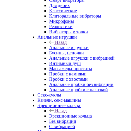
Смарт вибраторы
Для двоих
Классические
Клиторальные вибраторы
Микрофоны
Реалистики
Вибраторы g точки
Анальные игрушки
Назад
Анальные игрушки
Бусины, цепочки
Анальные игрушки с вибрацией
Интимный душ
Массажеры простаты
Пробки с камнями
Пробки с хвостами
Анальные пробки без вибрации
Анальные пробки с накачкой
Секс-куклы
Качели, секс-машины
Эрекционные кольца
Назад
Эрекционные кольца
Без вибрации
С вибрацией