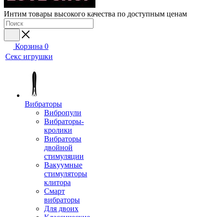
Интим товары высокого качества по доступным ценам
Корзина
0
Секс игрушки
Вибраторы
Вибропули
Вибраторы-
кролики
Вибраторы
двойной
стимуляции
Вакуумные
стимуляторы
клитора
Смарт
вибраторы
Для двоих