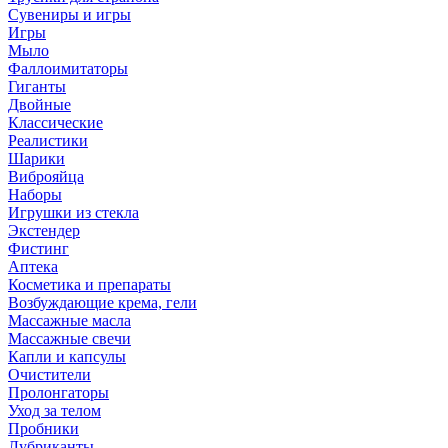
Сувениры и игры
Игры
Мыло
Фаллоимитаторы
Гиганты
Двойные
Классические
Реалистики
Шарики
Виброяйца
Наборы
Игрушки из стекла
Экстендер
Фистинг
Аптека
Косметика и препараты
Возбуждающие крема, гели
Массажные масла
Массажные свечи
Капли и капсулы
Очистители
Пролонгаторы
Уход за телом
Пробники
Лубриканты