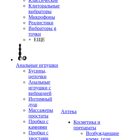
Классические
Клиторальные
вибраторы
Микрофоны
Реалистики
Вибраторы g
точки
+ ЕЩЕ
Анальные игрушки
Бусины,
цепочки
Анальные
игрушки с
вибрацией
Интимный
душ
Массажеры
Аптека
простаты
Пробки с
Косметика и
камнями
препараты
Пробки с
Возбуждающие
хвостами
крема, гели