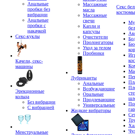
Анальные
Массажные
Секс бел
пробки без
масла
костюмы
вибрации
Массажные
Анальные
свечи
Му
пробки с
Капли и
бе
накачкой
капсулы
Ак
Секс-куклы
Очистители
Бо
Пролонгаторы
Бю
Уход за телом
ко
Пробники
Иг
ко
Качели, секс-
Ко
машины
Ма
Пе
Лубриканты
Пл
Анальные
Пл
Возбуждающие
Эрекционные
сте
Оральные
кольца
шл
Продлевающие
Без вибрации
По
Универсальные
С вибрацией
га
Жидкие вибраторы
Се
Тр
Ха
Чу
Менструальные