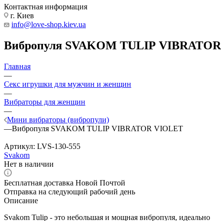
Контактная информация
г. Киев
info@love-shop.kiev.ua
Вибропуля SVAKOM TULIP VIBRATOR
Главная
—
Секс игрушки для мужчин и женщин
—
Вибраторы для женщин
—
Мини вибраторы (вибропули)
—
Вибропуля SVAKOM TULIP VIBRATOR VIOLET
Артикул:
LVS-130-555
Svakom
Нет в наличии
Бесплатная доставка Новой Почтой
Отправка на следующий рабочий день
Описание
Svakom Tulip - это небольшая и мощная вибропуля, идеально