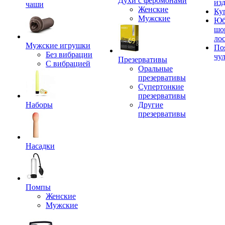
Духи с феромонами
из
чаши
Женские
Ку
Мужские
Юб
шо
ло
Мужские игрушки
По
Без вибрации
чу
Презервативы
С вибрацией
Оральные
презервативы
Супертонкие
презервативы
Наборы
Другие
презервативы
Насадки
Помпы
Женские
Мужские