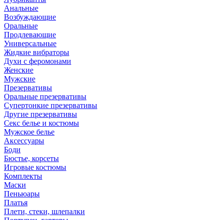
Анальные
Возбуждающие
Оральные
Продлевающие
Универсальные
Жидкие вибраторы
Духи с феромонами
Женские
Мужские
Презервативы
Оральные презервативы
Супертонкие презервативы
Другие презервативы
Секс белье и костюмы
Мужское белье
Аксессуары
Боди
Бюстье, корсеты
Игровые костюмы
Комплекты
Маски
Пеньюары
Платья
Плети, стеки, шлепалки