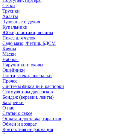
Портупеи, гартеры
Сетки
Трусики
Халаты
Чулочные изделия
Купальники
Юбки, шортики, лосины
Пояса для чулок
Садо-мазо, Фетиш, БДСМ
Кляпы
Маски
Наборы
Наручники и оковы
Ошейники
Плети, стеки, шлепалки
Прочее
Системы фиксаци и распорки
Стимуляторы для сосков
Бондаж (веревки, ленты)
Батарейки
О нас
Статьи о сексе
Оплата и доставка, гарантия
Обмен и возврат
Контактная информация