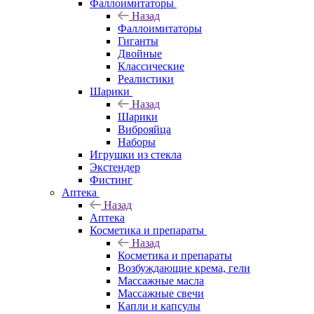
Фаллоимитаторы
Назад
Фаллоимитаторы
Гиганты
Двойные
Классические
Реалистики
Шарики
Назад
Шарики
Виброяйца
Наборы
Игрушки из стекла
Экстендер
Фистинг
Аптека
Назад
Аптека
Косметика и препараты
Назад
Косметика и препараты
Возбуждающие крема, гели
Массажные масла
Массажные свечи
Капли и капсулы