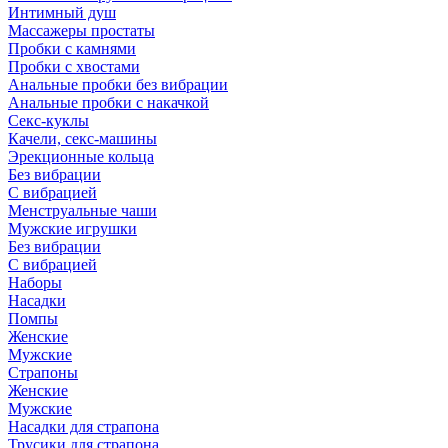
Интимный душ
Массажеры простаты
Пробки с камнями
Пробки с хвостами
Анальные пробки без вибрации
Анальные пробки с накачкой
Секс-куклы
Качели, секс-машины
Эрекционные кольца
Без вибрации
С вибрацией
Менструальные чаши
Мужские игрушки
Без вибрации
С вибрацией
Наборы
Насадки
Помпы
Женские
Мужские
Страпоны
Женские
Мужские
Насадки для страпона
Трусики для страпона