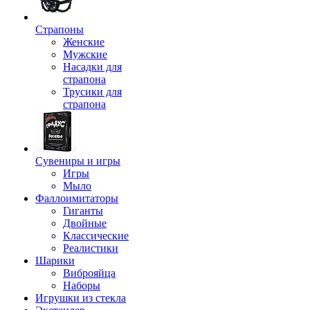
Страпоны
Женские
Мужские
Насадки для
страпона
Трусики для
страпона
Сувениры и игры
Игры
Мыло
Фаллоимитаторы
Гиганты
Двойные
Классические
Реалистики
Шарики
Виброяйца
Наборы
Игрушки из стекла