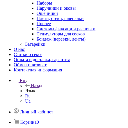
Наборы
Наручники и оковы
Ошейники
Плети, стеки, шлепалки
Прочее
Системы фиксаци и распорки
Стимуляторы для сосков
Бондаж (веревки, ленты)
Батарейки
О нас
Статьи о сексе
Оплата и доставка, гарантия
Обмен и возврат
Контактная информация
Ru
Назад
Язык
Ru
Ua
Личный кабинет
Корзина
0