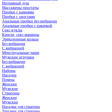
Интимный душ
Массажеры простаты
Пробки с камнями
Пробки с хвостами
Анальные пробки без вибрации
Анальные пробки с накачкой
Секс-куклы
Качели, секс-машины
Эрекционные кольца
Без вибрации
С вибрацией
Менструальные чаши
Мужские игрушки
Без вибрации
С вибрацией
Наборы
Насадки
Помпы
Женские
Мужские
Страпоны
Женские
Мужские
Насадки для страпона
Трусики для страпона