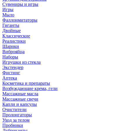
Сувениры и игры
Игры
Мыло
Фаллоимитаторы
Гиганты
Двойные
Классические
Реалистики
Шарики
Виброяйца
Наборы
Игрушки из стекла
Экстендер
Фистинг
Аптека
Косметика и препараты
Возбуждающие крема, гели
Массажные масла
Массажные свечи
Капли и капсулы
Очистители
Пролонгаторы
Уход за телом
Пробники
Лубриканты