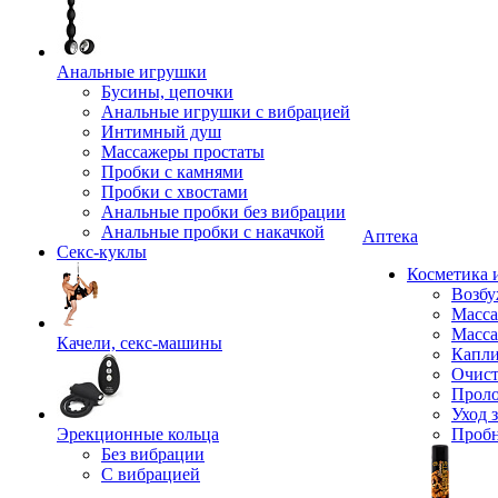
Анальные игрушки
Бусины, цепочки
Анальные игрушки с вибрацией
Интимный душ
Массажеры простаты
Пробки с камнями
Пробки с хвостами
Анальные пробки без вибрации
Анальные пробки с накачкой
Аптека
Секс-куклы
Косметика 
Возбу
Масса
Масса
Качели, секс-машины
Капли
Очист
Прол
Уход 
Эрекционные кольца
Проб
Без вибрации
С вибрацией