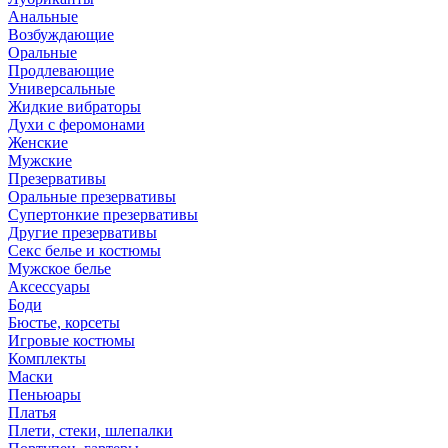
Анальные
Возбуждающие
Оральные
Продлевающие
Универсальные
Жидкие вибраторы
Духи с феромонами
Женские
Мужские
Презервативы
Оральные презервативы
Супертонкие презервативы
Другие презервативы
Секс белье и костюмы
Мужское белье
Аксессуары
Боди
Бюстье, корсеты
Игровые костюмы
Комплекты
Маски
Пеньюары
Платья
Плети, стеки, шлепалки