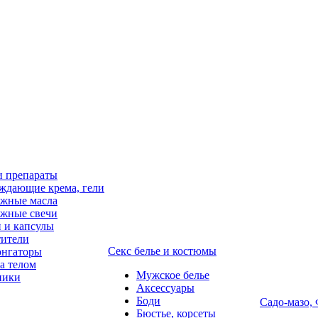
и препараты
ждающие крема, гели
жные масла
жные свечи
 и капсулы
ители
Секс белье и костюмы
онгаторы
за телом
Мужское белье
ники
Аксессуары
Боди
Садо-мазо,
Бюстье, корсеты