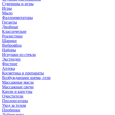
Сувениры и игры
Игры
Мыло
Фаллоимитаторы
Гиганты
Двойные
Классические
Реалистики
Шарики
Виброяйца
Наборы
Игрушки из стекла
Экстендер
Фистинг
Аптека
Косметика и препараты
Возбуждающие крема, гели
Массажные масла
Массажные свечи
Капли и капсулы
Очистители
Пролонгаторы
Уход за телом
Пробники
Лубриканты