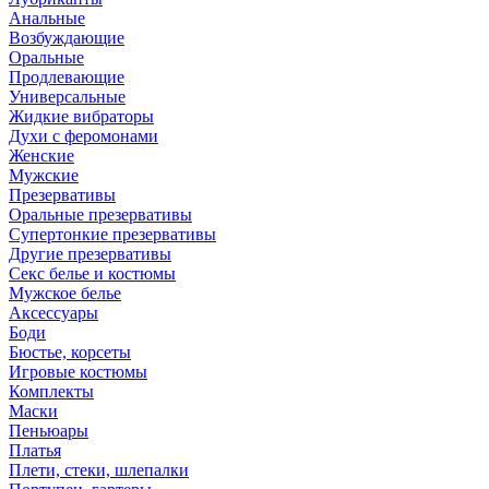
Анальные
Возбуждающие
Оральные
Продлевающие
Универсальные
Жидкие вибраторы
Духи с феромонами
Женские
Мужские
Презервативы
Оральные презервативы
Супертонкие презервативы
Другие презервативы
Секс белье и костюмы
Мужское белье
Аксессуары
Боди
Бюстье, корсеты
Игровые костюмы
Комплекты
Маски
Пеньюары
Платья
Плети, стеки, шлепалки