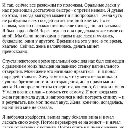
И так, сейчас все разложим по полочкам. Оральные ласки у
нас произошли достаточно быстро - с третей недели. Я думал
об этом, и когда выгорел момент и я попробовал – жена чуть
не разбудила всех соседей на лестничной клетке. По ее
словам, такого наслаждения она еще никогда не испытывала.
Я был горд собой! Через неделю она проделала тоже самое со
мной. Мы были новичками в таком виде ласк и учились,
буквально, один у другого. Времени на это у нас, в то время,
хватало. Сейчас, жена наловчилась, делать минет
превосходно!
Спустя некоторое время оральный секс для нас был совмещен
с давлением моих пальцев на заднюю стенку вагинального
отверстия. Моей жене это начинало нравиться – и я понял –
пора действовать. Хочу заметить, что у меня не возникало
чувства брезгливости или отвращения, анал прямо манил
меня. Но вопрос чистоты отверстия, конечно, беспокоил меня.
У меня возник план – помыть его самому. И вот, когда моя
жена принимала душ, я напросился к ней потереть спинку – и
в результате, как мог, помыл анус. Жена, конечно, догадалась,
но ничего мне не сказала.
Я набрался храбрости, выпил пару бокалов вина и начал
ласкать свою жену. Потом перевернул ее на живот – и начал
ласки от затылка к копчику. Потом опять начинал с начала, но