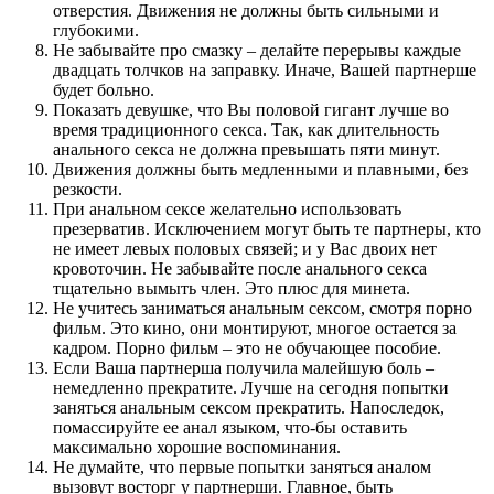
отверстия. Движения не должны быть сильными и
глубокими.
Не забывайте про смазку – делайте перерывы каждые
двадцать толчков на заправку. Иначе, Вашей партнерше
будет больно.
Показать девушке, что Вы половой гигант лучше во
время традиционного секса. Так, как длительность
анального секса не должна превышать пяти минут.
Движения должны быть медленными и плавными, без
резкости.
При анальном сексе желательно использовать
презерватив. Исключением могут быть те партнеры, кто
не имеет левых половых связей; и у Вас двоих нет
кровоточин. Не забывайте после анального секса
тщательно вымыть член. Это плюс для минета.
Не учитесь заниматься анальным сексом, смотря порно
фильм. Это кино, они монтируют, многое остается за
кадром. Порно фильм – это не обучающее пособие.
Если Ваша партнерша получила малейшую боль –
немедленно прекратите. Лучше на сегодня попытки
заняться анальным сексом прекратить. Напоследок,
помассируйте ее анал языком, что-бы оставить
максимально хорошие воспоминания.
Не думайте, что первые попытки заняться аналом
вызовут восторг у партнерши. Главное, быть