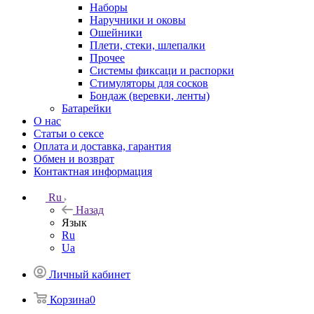
Наборы
Наручники и оковы
Ошейники
Плети, стеки, шлепалки
Прочее
Системы фиксаци и распорки
Стимуляторы для сосков
Бондаж (веревки, ленты)
Батарейки
О нас
Статьи о сексе
Оплата и доставка, гарантия
Обмен и возврат
Контактная информация
Ru
Назад
Язык
Ru
Ua
Личный кабинет
Корзина
0