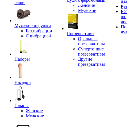
Духи с феромонами
из
чаши
Женские
Ку
Мужские
Юб
шо
ло
Мужские игрушки
По
Без вибрации
чу
Презервативы
С вибрацией
Оральные
презервативы
Супертонкие
презервативы
Наборы
Другие
презервативы
Насадки
Помпы
Женские
Мужские