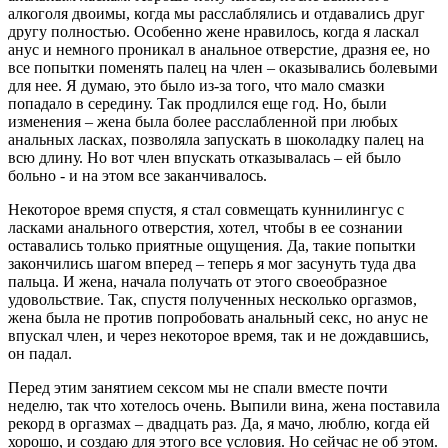
алкоголя двоимы, когда мы расслаблялись и отдавались друг
другу полностью. Особенно жене нравилось, когда я ласкал
анус и немного проникал в анальное отверстие, дразня ее, но
все попытки поменять палец на член – оказывались болевыми
для нее. Я думаю, это было из-за того, что мало смазки
попадало в середину. Так продлился еще год. Но, были
изменения – жена была более расслабленной при любых
анальных ласках, позволяла запускать в шоколадку палец на
всю длину. Но вот член впускать отказывалась – ей было
больно - и на этом все заканчивалось.
Некоторое время спустя, я стал совмещать куннилингус с
ласками анального отверстия, хотел, чтобы в ее сознании
оставались только приятные ощущения. Да, такие попытки
закончились шагом вперед – теперь я мог засунуть туда два
пальца. И жена, начала получать от этого своеобразное
удовольствие. Так, спустя полученных несколько оргазмов,
жена была не против попробовать анальный секс, но анус не
впускал член, и через некоторое время, так и не дождавшись,
он падал.
Перед этим занятием сексом мы не спали вместе почти
неделю, так что хотелось очень. Выпили вина, жена поставила
рекорд в оргазмах – двадцать раз. Да, я мачо, люблю, когда ей
хорошо, и создаю для этого все условия. Но сейчас не об этом.