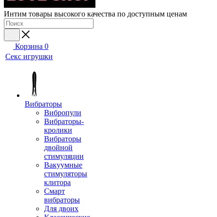
Интим товары высокого качества по доступным ценам
Корзина
0
Секс игрушки
Вибраторы
Вибропули
Вибраторы-
кролики
Вибраторы
двойной
стимуляции
Вакуумные
стимуляторы
клитора
Смарт
вибраторы
Для двоих