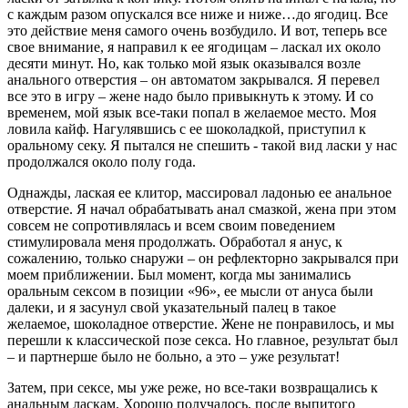
с каждым разом опускался все ниже и ниже…до ягодиц. Все
это действие меня самого очень возбудило. И вот, теперь все
свое внимание, я направил к ее ягодицам – ласкал их около
десяти минут. Но, как только мой язык оказывался возле
анального отверстия – он автоматом закрывался. Я перевел
все это в игру – жене надо было привыкнуть к этому. И со
временем, мой язык все-таки попал в желаемое место. Моя
ловила кайф. Нагулявшись с ее шоколадкой, приступил к
оральному секу. Я пытался не спешить - такой вид ласки у нас
продолжался около полу года.
Однажды, лаская ее клитор, массировал ладонью ее анальное
отверстие. Я начал обрабатывать анал смазкой, жена при этом
совсем не сопротивлялась и всем своим поведением
стимулировала меня продолжать. Обработал я анус, к
сожалению, только снаружи – он рефлекторно закрывался при
моем приближении. Был момент, когда мы занимались
оральным сексом в позиции «96», ее мысли от ануса были
далеки, и я засунул свой указательный палец в такое
желаемое, шоколадное отверстие. Жене не понравилось, и мы
перешли к классической позе секса. Но главное, результат был
– и партнерше было не больно, а это – уже результат!
Затем, при сексе, мы уже реже, но все-таки возвращались к
анальным ласкам. Хорошо получалось, после выпитого