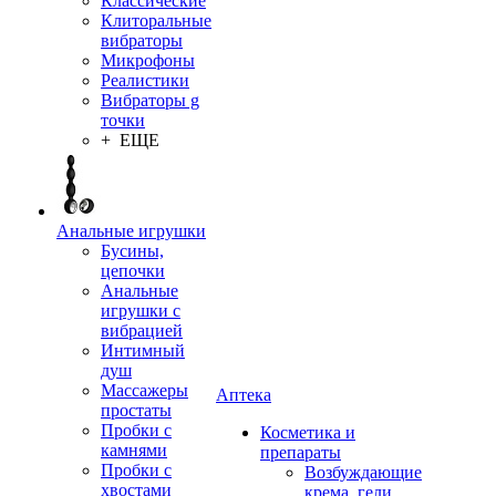
Классические
Клиторальные
вибраторы
Микрофоны
Реалистики
Вибраторы g
точки
+ ЕЩЕ
Анальные игрушки
Бусины,
цепочки
Анальные
игрушки с
вибрацией
Интимный
душ
Массажеры
Аптека
простаты
Пробки с
Косметика и
камнями
препараты
Пробки с
Возбуждающие
хвостами
крема, гели