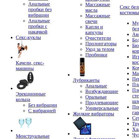
Анальные
Массажные
Секс бел
пробки без
масла
костюмы
вибрации
Массажные
Анальные
свечи
Му
пробки с
Капли и
бе
накачкой
капсулы
Ак
Секс-куклы
Очистители
Бо
Пролонгаторы
Бю
Уход за телом
ко
Пробники
Иг
ко
Качели, секс-
Ко
машины
Ма
Пе
Лубриканты
Пл
Анальные
Пл
Возбуждающие
Эрекционные
сте
Оральные
кольца
шл
Продлевающие
Без вибрации
По
Универсальные
С вибрацией
га
Жидкие вибраторы
Се
Тр
Ха
Чу
Менструальные