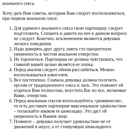
анального секса.
Хочу дать Вам советы, которым Вам следует воспользоваться,
при первом анальном сексе:
Для удачного анального секса свою партнершу следует
подготовить. Спешить и давить на нее в данном вопросе
не следует. Конечно, исключением являются девушки
легкого поведения.
Надо доверять друг другу, иметь сто процентную
уверенность в чистом анальном отверстии.
Не торопиться. Партнерша не должна чувствовать, что
главной вашей целью является ее попка.
Перед аналом следует обоим расслабиться. Можно
воспользоваться алкоголем.
Все постепенно. Сначала девушка должна получить
оргазм от традиционного секса и ласк. Это поможет ей
отдаться Вам полностью, впустить Вас во все, желаемые
Вами, отверстия.
Перед анальным сексом воспользуйтесь «риммингом»,
то есть доставьте партнерше максимальное удовольствие
– поласкайте языком ее шоколадку. Это даст ей
уверенность в Вашем лице.
Помните – девушка получает удовольствие не от
движений в анусе, а от стимуляции шоколадного