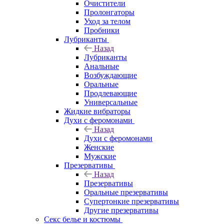
Очистители
Пролонгаторы
Уход за телом
Пробники
Лубриканты
Назад
Лубриканты
Анальные
Возбуждающие
Оральные
Продлевающие
Универсальные
Жидкие вибраторы
Духи с феромонами
Назад
Духи с феромонами
Женские
Мужские
Презервативы
Назад
Презервативы
Оральные презервативы
Супертонкие презервативы
Другие презервативы
Секс белье и костюмы