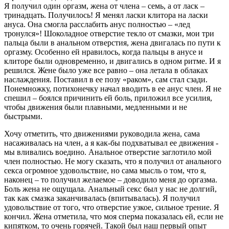
Я получил один оргазм, жена от члена – семь, а от ласк –
тринадцать. Получилось! Я менял ласки клитора на ласки
ануса. Она смогла расслабить анус полностью – «лед
тронулся»! Шоколадное отверстие текло от смазки, мои три
пальца были в анальном отверстия, жена двигалась по пути к
оргазму. Особенно ей нравилось, когда пальцы в анусе и
клиторе были одновременно, и двигались в одном ритме. И я
решился. Жене было уже все равно – она летала в облаках
наслаждения. Поставил в ее позу «раком», сам стал сзади.
Понемножку, потихонечку начал вводить в ее анус член. Я не
спешил – боялся причинить ей боль, приложил все усилия,
чтобы движения были плавными, медленными и не
быстрыми.
Хочу отметить, что движениями руководила жена, сама
насаживалась на член, а я как-бы подхватывал ее движения -
мы вливались воедино. Анальное отверстие заглотило мой
член полностью. Не могу сказать, что я получил от анального
секса огромное удовольствие, но сама мысль о том, что я,
наконец – то получил желаемое – доводило меня до оргазма.
Боль жена не ощущала. Анальный секс был у нас не долгий,
так как смазка заканчивалась (впитывалась). Я получил
удовольствие от того, что отверстие узкое, сильное трение. Я
кончил. Жена отметила, что моя сперма показалась ей, если не
кипятком, то очень горячей. Такой был наш первый опыт