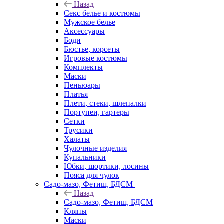
Назад
Секс белье и костюмы
Мужское белье
Аксессуары
Боди
Бюстье, корсеты
Игровые костюмы
Комплекты
Маски
Пеньюары
Платья
Плети, стеки, шлепалки
Портупеи, гартеры
Сетки
Трусики
Халаты
Чулочные изделия
Купальники
Юбки, шортики, лосины
Пояса для чулок
Садо-мазо, Фетиш, БДСМ
Назад
Садо-мазо, Фетиш, БДСМ
Кляпы
Маски