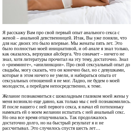
Я расскажу Вам про свой первый опыт анального секса с
женой – анальной девственницей. Итак, Вы уже поняли, что
для нас двоих это было впервые. Мы женаты пять лет. Это
было полностью моей инициативой, и об анале я знал только,
как оказалось, верхушки айсберга. Что означает – ничего не
знал, хотя литературы прочитал на эту тему, достаточно. Знал
о «римминге», «анилинкции». Про свой сексуальный опыт до
свадьбы, могу сказать, что он конечно был, но с девушками,
которые в этом ничего не умели, и набираться опыта от
сексуальных отношений я не мог. Ладно, не будем о моей
молодости, а перейдем непосредственно, к теме.
Желание познакомиться с шоколадным глазиком моей жены у
меня возникло еще давно, как только мы с ней познакомились.
И после нашего с ней первого секса, я начал ей потихоньку
намекать ей о моем желании испытать с ней анальный секс.
Но она все время отшучивалась. Так продолжалось
достаточно долго, но на быстрый результат я и не
рассчитывал. Это случилось спустя шесть лет…