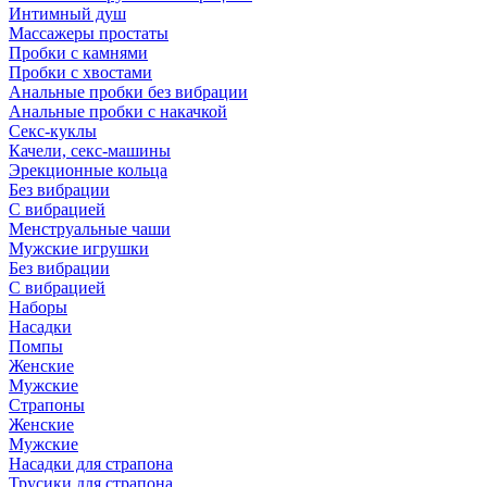
Интимный душ
Массажеры простаты
Пробки с камнями
Пробки с хвостами
Анальные пробки без вибрации
Анальные пробки с накачкой
Секс-куклы
Качели, секс-машины
Эрекционные кольца
Без вибрации
С вибрацией
Менструальные чаши
Мужские игрушки
Без вибрации
С вибрацией
Наборы
Насадки
Помпы
Женские
Мужские
Страпоны
Женские
Мужские
Насадки для страпона
Трусики для страпона