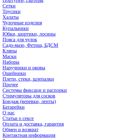
Портупеи, гартеры
Сетки
Трусики
Халаты
Чулочные изделия
Купальники
Юбки, шортики, лосины
Пояса для чулок
Садо-мазо, Фетиш, БДСМ
Кляпы
Маски
Наборы
Наручники и оковы
Ошейники
Плети, стеки, шлепалки
Прочее
Системы фиксаци и распорки
Стимуляторы для сосков
Бондаж (веревки, ленты)
Батарейки
О нас
Статьи о сексе
Оплата и доставка, гарантия
Обмен и возврат
Контактная информация