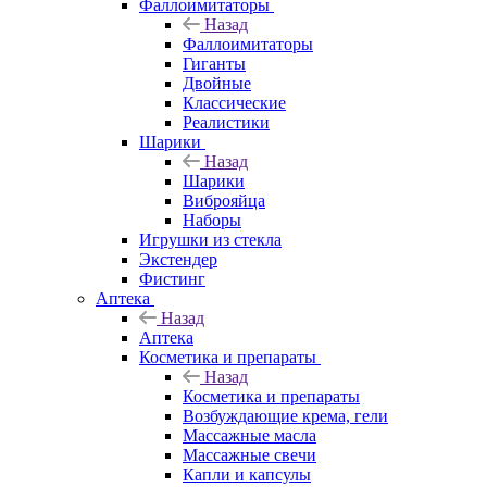
Фаллоимитаторы
Назад
Фаллоимитаторы
Гиганты
Двойные
Классические
Реалистики
Шарики
Назад
Шарики
Виброяйца
Наборы
Игрушки из стекла
Экстендер
Фистинг
Аптека
Назад
Аптека
Косметика и препараты
Назад
Косметика и препараты
Возбуждающие крема, гели
Массажные масла
Массажные свечи
Капли и капсулы