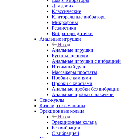
Смарт вибраторы
Для двоих
Классические
Клиторальные вибраторы
Микрофоны
Реалистики
Вибраторы g точки
Анальные игрушки
Назад
Анальные игрушки
Бусины, цепочки
Анальные игрушки с вибрацией
Интимный душ
Массажеры простаты
Пробки с камнями
Пробки с хвостами
Анальные пробки без вибрации
Анальные пробки с накачкой
Секс-куклы
Качели, секс-машины
Эрекционные кольца
Назад
Эрекционные кольца
Без вибрации
С вибрацией