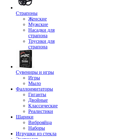
Страпоны
Женские
Мужские
Насадки для
страпона
Трусики для
страпона
Сувениры и игры
Игры
Мыло
Фаллоимитаторы
Гиганты
Двойные
Классические
Реалистики
Шарики
Виброяйца
Наборы
Игрушки из стекла