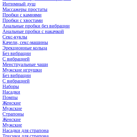
Интимный душ
Массажеры простаты
Пробки с камнями
Пробки с хвостами
Анальные пробки без вибрации
Анальные пробки с накачкой
Секс-куклы
Качели, секс-машины
Эрекционные кольца
Без вибрации
С вибрацией
Менструальные чаши
Мужские игрушки
Без вибрации
С вибрацией
Наборы
Насадки
Помпы
Женские
Мужские
Страпоны
Женские
Мужские
Насадки для страпона
Трусики для страпона