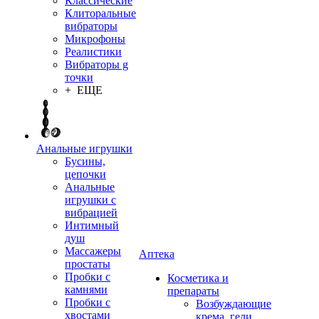
Классические
Клиторальные
вибраторы
Микрофоны
Реалистики
Вибраторы g
точки
+ ЕЩЕ
Анальные игрушки
Бусины,
цепочки
Анальные
игрушки с
вибрацией
Интимный
душ
Массажеры
Аптека
простаты
Пробки с
Косметика и
камнями
препараты
Пробки с
Возбуждающие
хвостами
крема, гели