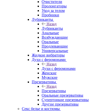
Очистители
Пролонгаторы
Уход за телом
Пробники
Лубриканты
Назад
Лубриканты
Анальные
Возбуждающие
Оральные
Продлевающие
Универсальные
Жидкие вибраторы
Духи с феромонами
Назад
Духи с феромонами
Женские
Мужские
Презервативы
Назад
Презервативы
Оральные презервативы
Супертонкие презервативы
Другие презервативы
Секс белье и костюмы