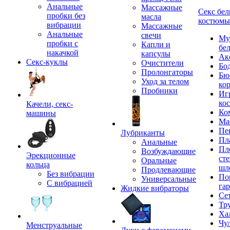
Анальные
Массажные
Секс бел
пробки без
масла
костюмы
вибрации
Массажные
Анальные
свечи
Му
пробки с
Капли и
бе
накачкой
капсулы
Ак
Секс-куклы
Очистители
Бо
Пролонгаторы
Бю
Уход за телом
ко
Пробники
Иг
ко
Качели, секс-
Ко
машины
Ма
Пе
Лубриканты
Пл
Анальные
Пл
Возбуждающие
Эрекционные
сте
Оральные
кольца
шл
Продлевающие
Без вибрации
По
Универсальные
С вибрацией
га
Жидкие вибраторы
Се
Тр
Ха
Чу
Менструальные