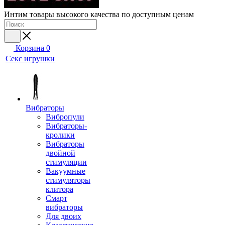
Интим товары высокого качества по доступным ценам
Корзина
0
Секс игрушки
Вибраторы
Вибропули
Вибраторы-
кролики
Вибраторы
двойной
стимуляции
Вакуумные
стимуляторы
клитора
Смарт
вибраторы
Для двоих