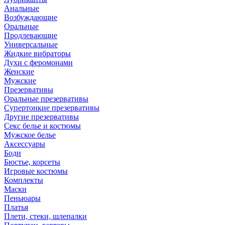
Анальные
Возбуждающие
Оральные
Продлевающие
Универсальные
Жидкие вибраторы
Духи с феромонами
Женские
Мужские
Презервативы
Оральные презервативы
Супертонкие презервативы
Другие презервативы
Секс белье и костюмы
Мужское белье
Аксессуары
Боди
Бюстье, корсеты
Игровые костюмы
Комплекты
Маски
Пеньюары
Платья
Плети, стеки, шлепалки