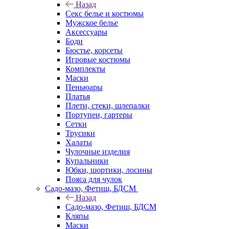
Назад
Секс белье и костюмы
Мужское белье
Аксессуары
Боди
Бюстье, корсеты
Игровые костюмы
Комплекты
Маски
Пеньюары
Платья
Плети, стеки, шлепалки
Портупеи, гартеры
Сетки
Трусики
Халаты
Чулочные изделия
Купальники
Юбки, шортики, лосины
Пояса для чулок
Садо-мазо, Фетиш, БДСМ
Назад
Садо-мазо, Фетиш, БДСМ
Кляпы
Маски