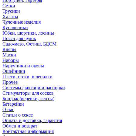
Портупеи, гартеры
Сетки
Трусики
Халаты
Чулочные изделия
Купальники
Юбки, шортики, лосины
Пояса для чулок
Садо-мазо, Фетиш, БДСМ
Кляпы
Маски
Наборы
Наручники и оковы
Ошейники
Плети, стеки, шлепалки
Прочее
Системы фиксаци и распорки
Стимуляторы для сосков
Бондаж (веревки, ленты)
Батарейки
О нас
Статьи о сексе
Оплата и доставка, гарантия
Обмен и возврат
Контактная информация