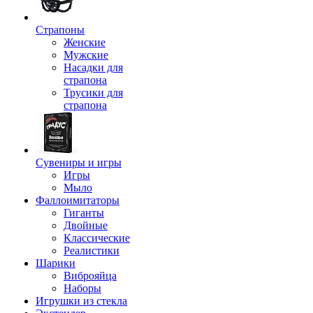
Страпоны
Женские
Мужские
Насадки для
страпона
Трусики для
страпона
Сувениры и игры
Игры
Мыло
Фаллоимитаторы
Гиганты
Двойные
Классические
Реалистики
Шарики
Виброяйца
Наборы
Игрушки из стекла