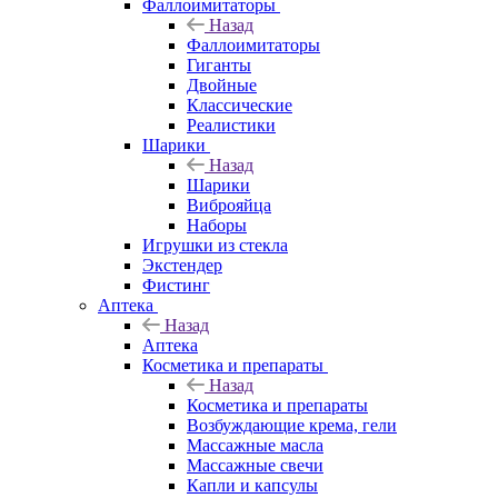
Фаллоимитаторы
Назад
Фаллоимитаторы
Гиганты
Двойные
Классические
Реалистики
Шарики
Назад
Шарики
Виброяйца
Наборы
Игрушки из стекла
Экстендер
Фистинг
Аптека
Назад
Аптека
Косметика и препараты
Назад
Косметика и препараты
Возбуждающие крема, гели
Массажные масла
Массажные свечи
Капли и капсулы