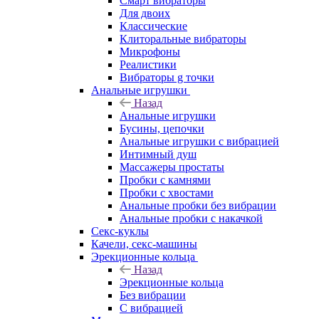
Смарт вибраторы
Для двоих
Классические
Клиторальные вибраторы
Микрофоны
Реалистики
Вибраторы g точки
Анальные игрушки
Назад
Анальные игрушки
Бусины, цепочки
Анальные игрушки с вибрацией
Интимный душ
Массажеры простаты
Пробки с камнями
Пробки с хвостами
Анальные пробки без вибрации
Анальные пробки с накачкой
Секс-куклы
Качели, секс-машины
Эрекционные кольца
Назад
Эрекционные кольца
Без вибрации
С вибрацией