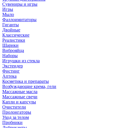
Сувениры и игры
Игры
Мыло
Фаллоимитаторы
Гиганты
Двойные
Классические
Реалистики
Шарики
Виброяйца
Наборы
Игрушки из стекла
Экстендер
Фистинг
Аптека
Косметика и препараты
Возбуждающие крема, гели
Массажные масла
Массажные свечи
Капли и капсулы
Очистители
Пролонгаторы
Уход за телом
Пробники
Лубриканты