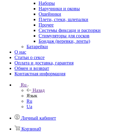
Наборы
Наручники и оковы
Ошейники
Плети, стеки, шлепалки
Прочее
Системы фиксаци и распорки
Стимуляторы для сосков
Бондаж (веревки, ленты)
Батарейки
О нас
Статьи о сексе
Оплата и доставка, гарантия
Обмен и возврат
Контактная информация
Ru
Назад
Язык
Ru
Ua
Личный кабинет
Корзина
0