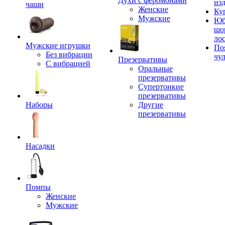
Духи с феромонами
из
чаши
Женские
Ку
Мужские
Юб
шо
ло
Мужские игрушки
По
Без вибрации
чу
Презервативы
С вибрацией
Оральные
презервативы
Супертонкие
презервативы
Наборы
Другие
презервативы
Насадки
Помпы
Женские
Мужские