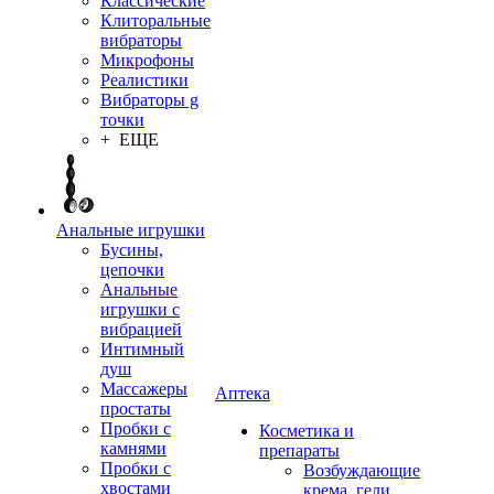
Классические
Клиторальные
вибраторы
Микрофоны
Реалистики
Вибраторы g
точки
+ ЕЩЕ
Анальные игрушки
Бусины,
цепочки
Анальные
игрушки с
вибрацией
Интимный
душ
Массажеры
Аптека
простаты
Пробки с
Косметика и
камнями
препараты
Пробки с
Возбуждающие
хвостами
крема, гели