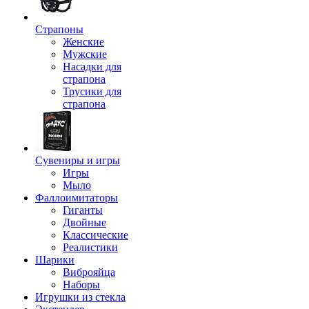
Страпоны
Женские
Мужские
Насадки для
страпона
Трусики для
страпона
Сувениры и игры
Игры
Мыло
Фаллоимитаторы
Гиганты
Двойные
Классические
Реалистики
Шарики
Виброяйца
Наборы
Игрушки из стекла