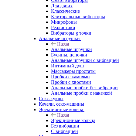
Смарт вибраторы
Для двоих
Классические
Клиторальные вибраторы
Микрофоны
Реалистики
Вибраторы g точки
Анальные игрушки
Назад
Анальные игрушки
Бусины, цепочки
Анальные игрушки с вибрацией
Интимный душ
Массажеры простаты
Пробки с камнями
Пробки с хвостами
Анальные пробки без вибрации
Анальные пробки с накачкой
Секс-куклы
Качели, секс-машины
Эрекционные кольца
Назад
Эрекционные кольца
Без вибрации
С вибрацией