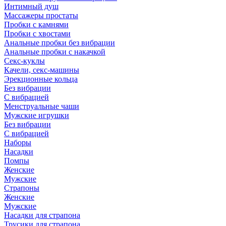
Интимный душ
Массажеры простаты
Пробки с камнями
Пробки с хвостами
Анальные пробки без вибрации
Анальные пробки с накачкой
Секс-куклы
Качели, секс-машины
Эрекционные кольца
Без вибрации
С вибрацией
Менструальные чаши
Мужские игрушки
Без вибрации
С вибрацией
Наборы
Насадки
Помпы
Женские
Мужские
Страпоны
Женские
Мужские
Насадки для страпона
Трусики для страпона