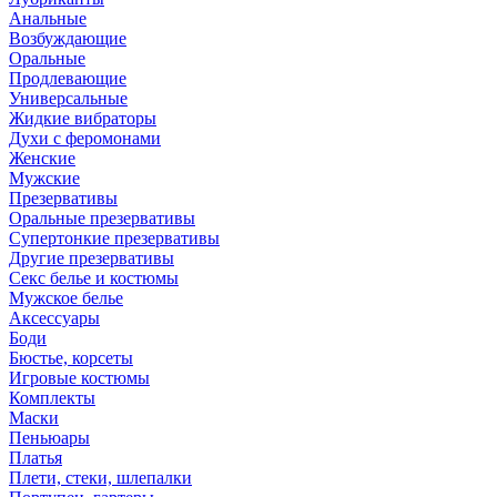
Анальные
Возбуждающие
Оральные
Продлевающие
Универсальные
Жидкие вибраторы
Духи с феромонами
Женские
Мужские
Презервативы
Оральные презервативы
Супертонкие презервативы
Другие презервативы
Секс белье и костюмы
Мужское белье
Аксессуары
Боди
Бюстье, корсеты
Игровые костюмы
Комплекты
Маски
Пеньюары
Платья
Плети, стеки, шлепалки