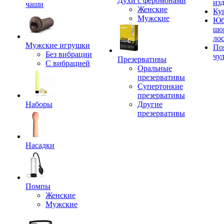
Духи с феромонами
из
чаши
Женские
Ку
Мужские
Юб
шо
ло
Мужские игрушки
По
Без вибрации
чу
Презервативы
С вибрацией
Оральные
презервативы
Супертонкие
презервативы
Наборы
Другие
презервативы
Насадки
Помпы
Женские
Мужские