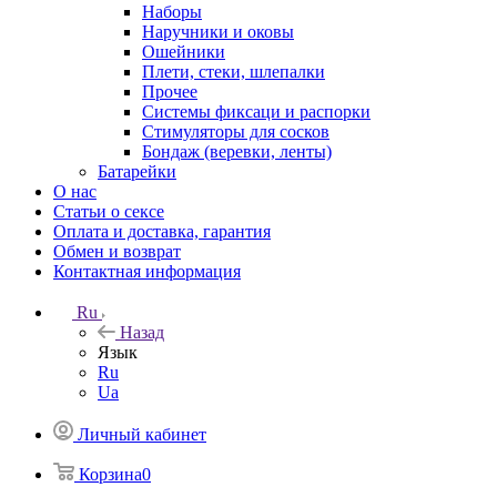
Наборы
Наручники и оковы
Ошейники
Плети, стеки, шлепалки
Прочее
Системы фиксаци и распорки
Стимуляторы для сосков
Бондаж (веревки, ленты)
Батарейки
О нас
Статьи о сексе
Оплата и доставка, гарантия
Обмен и возврат
Контактная информация
Ru
Назад
Язык
Ru
Ua
Личный кабинет
Корзина
0