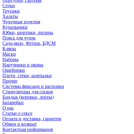
Портупеи, гартеры
Сетки
Трусики
Халаты
Чулочные изделия
Купальники
Юбки, шортики, лосины
Пояса для чулок
Садо-мазо, Фетиш, БДСМ
Кляпы
Маски
Наборы
Наручники и оковы
Ошейники
Плети, стеки, шлепалки
Прочее
Системы фиксаци и распорки
Стимуляторы для сосков
Бондаж (веревки, ленты)
Батарейки
О нас
Статьи о сексе
Оплата и доставка, гарантия
Обмен и возврат
Контактная информация