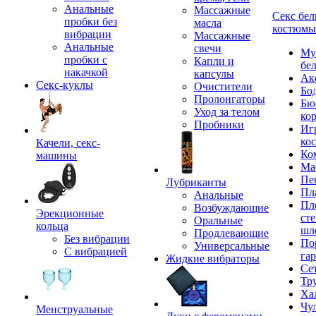
Анальные
Массажные
Секс бел
пробки без
масла
костюмы
вибрации
Массажные
Анальные
свечи
Му
пробки с
Капли и
бе
накачкой
капсулы
Ак
Секс-куклы
Очистители
Бо
Пролонгаторы
Бю
Уход за телом
ко
Пробники
Иг
ко
Качели, секс-
Ко
машины
Ма
Пе
Лубриканты
Пл
Анальные
Пл
Возбуждающие
Эрекционные
сте
Оральные
кольца
шл
Продлевающие
Без вибрации
По
Универсальные
С вибрацией
га
Жидкие вибраторы
Се
Тр
Ха
Чу
Менструальные