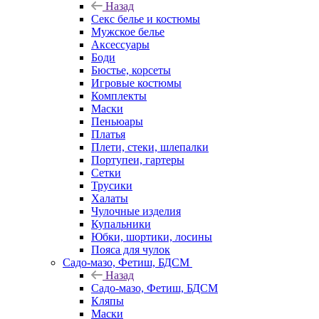
Назад
Секс белье и костюмы
Мужское белье
Аксессуары
Боди
Бюстье, корсеты
Игровые костюмы
Комплекты
Маски
Пеньюары
Платья
Плети, стеки, шлепалки
Портупеи, гартеры
Сетки
Трусики
Халаты
Чулочные изделия
Купальники
Юбки, шортики, лосины
Пояса для чулок
Садо-мазо, Фетиш, БДСМ
Назад
Садо-мазо, Фетиш, БДСМ
Кляпы
Маски