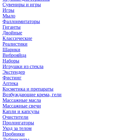
Сувениры и игры
Игры
Мыло
Фаллоимитаторы
Гиганты
Двойные
Классические
Реалистики
Шарики
Виброяйца
Наборы
Игрушки из стекла
Экстендер
Фистинг
Аптека
Косметика и препараты
Возбуждающие крема, гели
Массажные масла
Массажные свечи
Капли и капсулы
Очистители
Пролонгаторы
Уход за телом
Пробники
Лубриканты