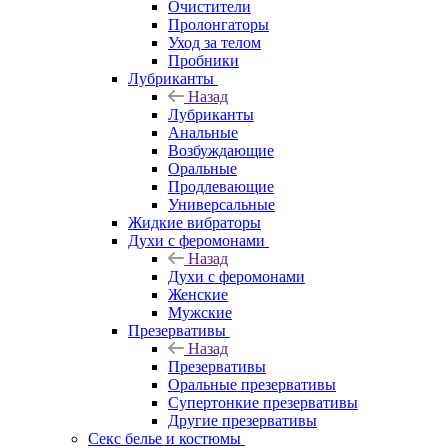
Очистители
Пролонгаторы
Уход за телом
Пробники
Лубриканты
Назад
Лубриканты
Анальные
Возбуждающие
Оральные
Продлевающие
Универсальные
Жидкие вибраторы
Духи с феромонами
Назад
Духи с феромонами
Женские
Мужские
Презервативы
Назад
Презервативы
Оральные презервативы
Супертонкие презервативы
Другие презервативы
Секс белье и костюмы