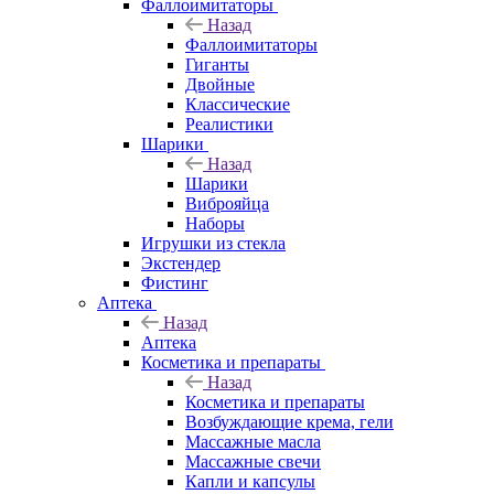
Фаллоимитаторы
Назад
Фаллоимитаторы
Гиганты
Двойные
Классические
Реалистики
Шарики
Назад
Шарики
Виброяйца
Наборы
Игрушки из стекла
Экстендер
Фистинг
Аптека
Назад
Аптека
Косметика и препараты
Назад
Косметика и препараты
Возбуждающие крема, гели
Массажные масла
Массажные свечи
Капли и капсулы