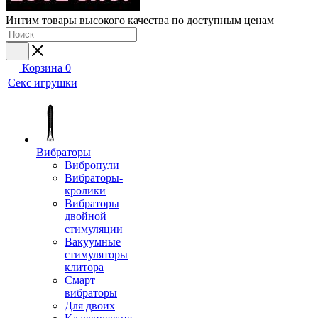
Интим товары высокого качества по доступным ценам
Корзина
0
Секс игрушки
Вибраторы
Вибропули
Вибраторы-
кролики
Вибраторы
двойной
стимуляции
Вакуумные
стимуляторы
клитора
Смарт
вибраторы
Для двоих